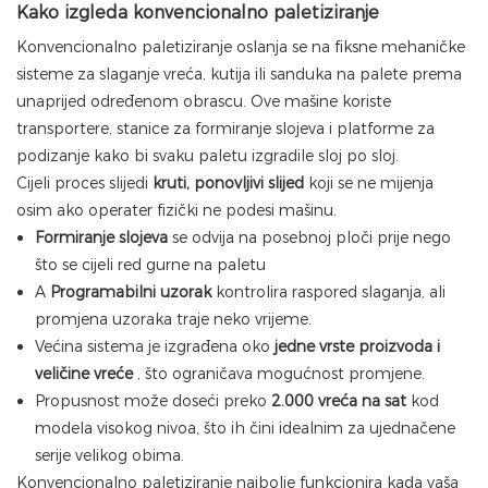
Kako izgleda konvencionalno paletiziranje
Konvencionalno paletiziranje oslanja se na fiksne mehaničke
sisteme za slaganje vreća, kutija ili sanduka na palete prema
unaprijed određenom obrascu. Ove mašine koriste
transportere, stanice za formiranje slojeva i platforme za
podizanje kako bi svaku paletu izgradile sloj po sloj.
Cijeli proces slijedi
kruti, ponovljivi slijed
koji se ne mijenja
osim ako operater fizički ne podesi mašinu.
Formiranje slojeva
se odvija na posebnoj ploči prije nego
što se cijeli red gurne na paletu
A
Programabilni uzorak
kontrolira raspored slaganja, ali
promjena uzoraka traje neko vrijeme.
Većina sistema je izgrađena oko
jedne vrste proizvoda i
veličine vreće
, što ograničava mogućnost promjene.
Propusnost može doseći preko
2.000 vreća na sat
kod
modela visokog nivoa, što ih čini idealnim za ujednačene
serije velikog obima.
Konvencionalno paletiziranje najbolje funkcionira kada vaša