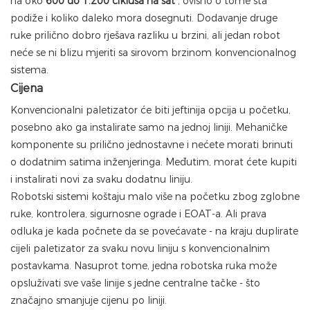
na oko
600 do 1.200 ciklusa na sat
, ovisno o tome šta
podiže i koliko daleko mora dosegnuti. Dodavanje druge
ruke prilično dobro rješava razliku u brzini, ali jedan robot
neće se ni blizu mjeriti sa sirovom brzinom konvencionalnog
sistema.
Cijena
Konvencionalni paletizator će biti jeftinija opcija u početku,
posebno ako ga instalirate samo na jednoj liniji. Mehaničke
komponente su prilično jednostavne i nećete morati brinuti
o dodatnim satima inženjeringa. Međutim, morat ćete kupiti
i instalirati novi za svaku dodatnu liniju.
Robotski sistemi koštaju malo više na početku zbog zglobne
ruke, kontrolera, sigurnosne ograde i EOAT-a. Ali prava
odluka je kada počnete da se povećavate - na kraju duplirate
cijeli paletizator za svaku novu liniju s konvencionalnim
postavkama. Nasuprot tome, jedna robotska ruka može
opsluživati ​​sve vaše linije s jedne centralne tačke - što
značajno smanjuje cijenu po liniji.