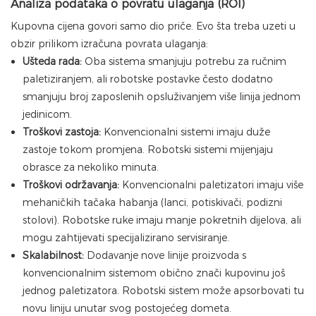
Analiza podataka o povratu ulaganja (ROI)
Kupovna cijena govori samo dio priče. Evo šta treba uzeti u
obzir prilikom izračuna povrata ulaganja:
Ušteda rada:
Oba sistema smanjuju potrebu za ručnim
paletiziranjem, ali robotske postavke često dodatno
smanjuju broj zaposlenih opsluživanjem više linija jednom
jedinicom.
Troškovi zastoja:
Konvencionalni sistemi imaju duže
zastoje tokom promjena. Robotski sistemi mijenjaju
obrasce za nekoliko minuta.
Troškovi održavanja:
Konvencionalni paletizatori imaju više
mehaničkih tačaka habanja (lanci, potiskivači, podizni
stolovi). Robotske ruke imaju manje pokretnih dijelova, ali
mogu zahtijevati specijalizirano servisiranje.
Skalabilnost:
Dodavanje nove linije proizvoda s
konvencionalnim sistemom obično znači kupovinu još
jednog paletizatora. Robotski sistem može apsorbovati tu
novu liniju unutar svog postojećeg dometa.