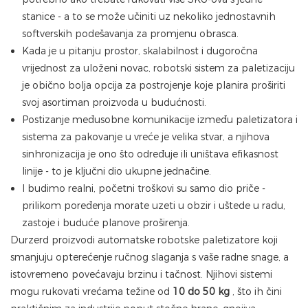
stanice - a to se može učiniti uz nekoliko jednostavnih
softverskih podešavanja za promjenu obrasca.
Kada je u pitanju prostor, skalabilnost i dugoročna
vrijednost za uloženi novac, robotski sistem za paletizaciju
je obično bolja opcija za postrojenje koje planira proširiti
svoj asortiman proizvoda u budućnosti.
Postizanje međusobne komunikacije između paletizatora i
sistema za pakovanje u vreće je velika stvar, a njihova
sinhronizacija je ono što određuje ili uništava efikasnost
linije - to je ključni dio ukupne jednačine.
I budimo realni, početni troškovi su samo dio priče -
prilikom poređenja morate uzeti u obzir i uštede u radu,
zastoje i buduće planove proširenja.
Durzerd proizvodi automatske robotske paletizatore koji
smanjuju opterećenje ručnog slaganja s vaše radne snage, a
istovremeno povećavaju brzinu i tačnost. Njihovi sistemi
mogu rukovati vrećama težine od
10 do 50 kg
, što ih čini