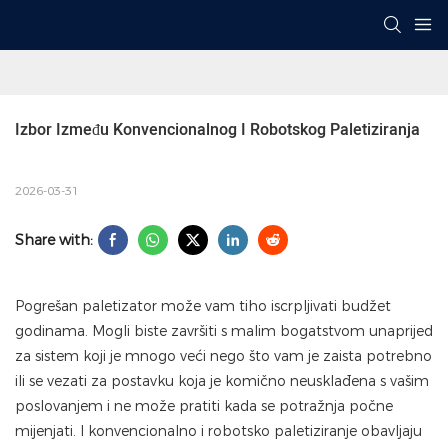
Izbor Između Konvencionalnog I Robotskog Paletiziranja
2026-03-31
Share with:
Pogrešan paletizator može vam tiho iscrpljivati ​​budžet
godinama. Mogli biste završiti s malim bogatstvom unaprijed
za sistem koji je mnogo veći nego što vam je zaista potrebno
ili se vezati za postavku koja je komično neusklađena s vašim
poslovanjem i ne može pratiti kada se potražnja počne
mijenjati. I konvencionalno i robotsko paletiziranje obavljaju