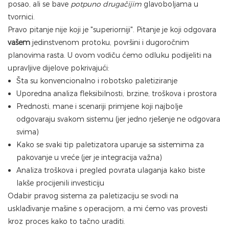
posao, ali se bave
potpuno drugačijim
glavoboljama u
tvornici.
Pravo pitanje nije koji je "superiorniji". Pitanje je koji odgovara
vašem
jedinstvenom protoku, površini i dugoročnim
planovima rasta. U ovom vodiču ćemo odluku podijeliti na
upravljive dijelove pokrivajući:
Šta su konvencionalno i robotsko paletiziranje
Uporedna analiza fleksibilnosti, brzine, troškova i prostora
Prednosti, mane i scenariji primjene koji najbolje
odgovaraju svakom sistemu (jer jedno rješenje ne odgovara
svima)
Kako se svaki tip paletizatora uparuje sa sistemima za
pakovanje u vreće (jer je integracija važna)
Analiza troškova i pregled povrata ulaganja kako biste
lakše procijenili investiciju
Odabir pravog sistema za paletizaciju se svodi na
usklađivanje mašine s operacijom, a mi ćemo vas provesti
kroz proces kako to tačno uraditi.