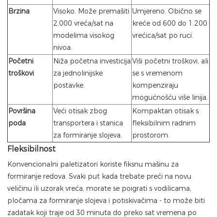
Brzina
Visoko. Može premašiti
Umjereno. Obično se
2.000 vreća/sat na
kreće od 600 do 1.200
modelima visokog
vrećica/sat po ruci.
nivoa.
Početni
Niža početna investicija
Viši početni troškovi, ali
troškovi
za jednolinijske
se s vremenom
postavke.
kompenziraju
mogućnošću više linija.
Površina
Veći otisak zbog
Kompaktan otisak s
poda
transportera i stanica
fleksibilnim radnim
za formiranje slojeva.
prostorom.
Fleksibilnost
Konvencionalni paletizatori koriste fiksnu mašinu za
formiranje redova. Svaki put kada trebate preći na novu
veličinu ili uzorak vreća, morate se poigrati s vodilicama,
pločama za formiranje slojeva i potiskivačima - to može biti
zadatak koji traje od 30 minuta do preko sat vremena po