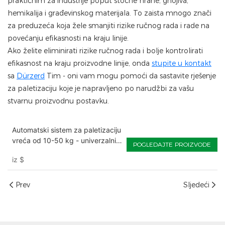
praktičnim za industrije poput stočne hrane, gnojiva,
hemikalija i građevinskog materijala. To zaista mnogo znači
za preduzeća koja žele smanjiti rizike ručnog rada i rade na
povećanju efikasnosti na kraju linije.
Ako želite eliminirati rizike ručnog rada i bolje kontrolirati
efikasnost na kraju proizvodne linije, onda
stupite u kontakt
sa
Dürzerd
Tim - oni vam mogu pomoći da sastavite rješenje
za paletizaciju koje je napravljeno po narudžbi za vašu
stvarnu proizvodnu postavku.
Automatski sistem za paletizaciju
vreća od 10-50 kg - univerzalni
POGLEDAJTE PROIZVODE
roboti
iz
$
Prev
Sljedeći