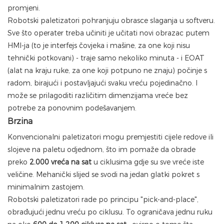
promjeni.
Robotski paletizatori pohranjuju obrasce slaganja u softveru.
Sve što operater treba učiniti je učitati novi obrazac putem
HMI-ja (to je interfejs čovjeka i mašine, za one koji nisu
tehnički potkovani) - traje samo nekoliko minuta - i EOAT
(alat na kraju ruke, za one koji potpuno ne znaju) počinje s
radom, birajući i postavljajući svaku vreću pojedinačno. I
može se prilagoditi različitim dimenzijama vreće bez
potrebe za ponovnim podešavanjem.
Brzina
Konvencionalni paletizatori mogu premjestiti cijele redove ili
slojeve na paletu odjednom, što im pomaže da obrade
preko
2.000 vreća na sat
u ciklusima gdje su sve vreće iste
veličine. Mehanički slijed se svodi na jedan glatki pokret s
minimalnim zastojem.
Robotski paletizatori rade po principu "pick-and-place",
obrađujući jednu vreću po ciklusu. To ograničava jednu ruku