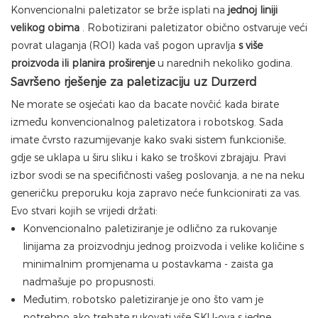
Konvencionalni paletizator se brže isplati na
jednoj liniji
velikog obima
. Robotizirani paletizator obično ostvaruje veći
povrat ulaganja (ROI) kada vaš pogon upravlja
s više
proizvoda ili planira proširenje
u narednih nekoliko godina.
Savršeno rješenje za paletizaciju uz Durzerd
Ne morate se osjećati kao da bacate novčić kada birate
između konvencionalnog paletizatora i robotskog. Sada
imate čvrsto razumijevanje kako svaki sistem funkcioniše,
gdje se uklapa u širu sliku i kako se troškovi zbrajaju. Pravi
izbor svodi se na specifičnosti vašeg poslovanja, a ne na neku
generičku preporuku koja zapravo neće funkcionirati za vas.
Evo stvari kojih se vrijedi držati:
Konvencionalno paletiziranje je odlično za rukovanje
linijama za proizvodnju jednog proizvoda i velike količine s
minimalnim promjenama u postavkama - zaista ga
nadmašuje po propusnosti.
Međutim, robotsko paletiziranje je ono što vam je
potrebno ako trebate rukovati više SKU-ova s ​​jedne