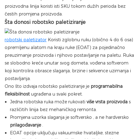
proizvodna linija koristi isti SKU tokom dužih perioda bez
čestih promjena proizvoda.
Šta donosi robotsko paletiziranje
robotski paletizator
Koristi zglobnu ruku (obično 4 do 6 osa)
opremljenu alatom na kraju ruke (EOAT) za pojedinačno
preuzimanje proizvoda i njihovo postavljanje na paletu. Ruka
se slobodno kreće unutar svog dometa, vođena softverom
koji kontrolira obrasce slaganja, brzine i sekvence uzimanja i
postavljanja.
Ono što izdvaja robotsko paletiziranje je
programabilna
fleksibilnost
ugrađena u svaki pokret.
Jedna robotska ruka može rukovati
više vrsta proizvoda
s
različitih linija bez mehaničkog remonta.
Promjena uzorka slaganja je
softversko
, a ne hardversko
prilagođavanje
.
EOAT opcije uključuju vakuumske hvataljke, stezne