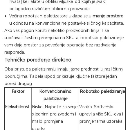
hvataljke i alate u obliku viljuške, od kojih je svaki
prilagođen različitim oblicima proizvoda.
Većina robotskih paletizatora uklapa se u
manje prostore
u odnosu na konvencionalne postavke sličnog kapaciteta.
Ako vaš pogon koristi nekoliko proizvodnih linija ili se
suočava s čestim promjenama SKU-a, robotsko paletiziranje
vam daje prostor za povećanje operacija bez razdvajanja
rasporeda.
Tehničko poređenje direktno
Oba pristupa paletiziranju imaju jasne prednosti u različitim
područjima. Tabela ispod prikazuje ključne faktore jedan
pored drugog.
Faktor
Konvencionalno
Robotsko paletiziranje
paletiziranje
Fleksibilnost
Nisko. Najbolje za serije
Visoko. Softverski
s jednim proizvodom i
upravlja više SKU-ova i
malo promjena
promjenama uzoraka.
uzorka.