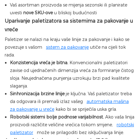
Vaš asortiman proizvoda se mijenja sezonski ili planirate
uvesti
nove SKU-ove
u bliskoj budućnosti
Uparivanje paletizatora sa sistemima za pakovanje u
vreće
Paletizer se nalazi na kraju vaše linije za pakovanje i kako se
povezuje s vašom
sistem za pakovanje
utiče na cijeli tok
rada.
Konzistencija vreća je bitna.
Konvencionalni paletizatori
zavise od ujednačenih dimenzija vreća za formiranje čistog
sloja. Neujednačena punjenja uzrokuju brzi pad kvalitete
slaganja.
Sinhronizacija brzine linije
je ključna. Vaš paletizator treba
da odgovara ili premaši izlaz vašeg
automatska mašina
za pakovanje u vreće
kako bi se spriječila uska grla.
Robotski sistemi bolje podnose varijabilnost.
Ako vaša linija
proizvodi različite veličine vrećica tokom smjene,
robotski
paletizator
može se prilagoditi bez isključivanja linije.