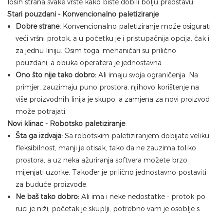
loših strana svake vrste kako biste dobili bolju predstavu.
Stari pouzdani - Konvencionalno paletiziranje
Dobre strane:
Konvencionalno paletiziranje može osigurati
veći vršni protok, a u početku je i pristupačnija opcija, čak i
za jednu liniju. Osim toga, mehaničari su prilično
pouzdani, a obuka operatera je jednostavna.
Ono što nije tako dobro:
Ali imaju svoja ograničenja. Na
primjer, zauzimaju puno prostora, njihovo korištenje na
više proizvodnih linija je skupo, a zamjena za novi proizvod
može potrajati.
Novi klinac - Robotsko paletiziranje
Šta ga izdvaja:
Sa robotskim paletiziranjem dobijate veliku
fleksibilnost, manji je otisak, tako da ne zauzima toliko
prostora, a uz neka ažuriranja softvera možete brzo
mijenjati uzorke. Također je prilično jednostavno postaviti
za buduće proizvode.
Ne baš tako dobro:
Ali ima i neke nedostatke - protok po
ruci je niži, početak je skuplji, potrebno vam je osoblje s