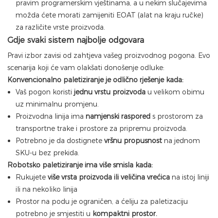
pravim programerskim vještinama, a u nekim slučajevima
možda ćete morati zamijeniti EOAT (alat na kraju ručke)
za različite vrste proizvoda.
Gdje svaki sistem najbolje odgovara
Pravi izbor zavisi od zahtjeva vašeg proizvodnog pogona. Evo
scenarija koji će vam olakšati donošenje odluke:
Konvencionalno paletiziranje je odlično rješenje kada:
Vaš pogon koristi
jednu vrstu proizvoda
u velikom obimu
uz minimalnu promjenu.
Proizvodna linija ima
namjenski raspored
s prostorom za
transportne trake i prostore za pripremu proizvoda.
Potrebno je da dostignete
vršnu propusnost
na jednom
SKU-u bez prekida.
Robotsko paletiziranje ima više smisla kada:
Rukujete
više vrsta proizvoda ili veličina vrećica
na istoj liniji
ili na nekoliko linija
Prostor na podu je ograničen, a ćeliju za paletizaciju
potrebno je smjestiti u
kompaktni prostor.