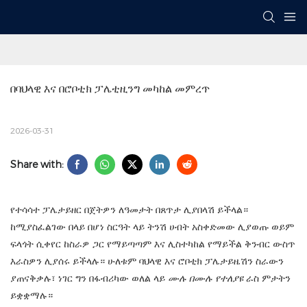
በባህላዊ እና በሮቦቲክ ፓሌቲዚንግ መካከል መምረጥ
2026-03-31
Share with:
የተሳሳተ ፓሌታይዘር በጀትዎን ለዓመታት በጸጥታ ሊያበላሽ ይችላል።
ከሚያስፈልገው በላይ በሆነ ስርዓት ላይ ትንሽ ሀብት አስቀድመው ሊያወጡ ወይም
ፍላጎት ሲቀየር ከስራዎ ጋር የማይጣጣም እና ሊስተካከል የማይችል ቅንብር ውስጥ
እራስዎን ሊያሰሩ ይችላሉ። ሁለቱም ባህላዊ እና ሮቦቲክ ፓሌታይዜሽን ስራውን
ያጠናቅቃሉ፣ ነገር ግን
በፋብሪካው ወለል ላይ
ሙሉ በሙሉ የተለያዩ
ራስ ምታትን
ይቋቋማሉ።