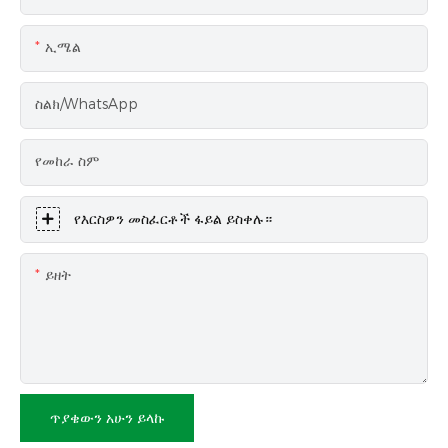
ኢሜል
ስልክ/WhatsApp
የመከራ ስም
የእርስዎን መስፈርቶች ፋይል ይስቀሉ።
ይዘት
ጥያቄውን አሁን ይላኩ