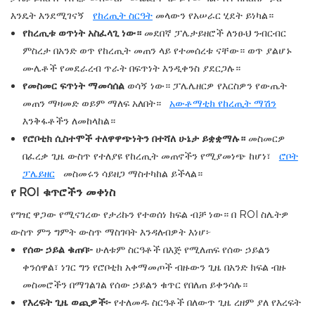
እንዴት እንደሚገናኝ
የከረጢት ስርዓት
መላውን የአሠራር ሂደት ይነካል።
የከረጢቱ ወጥነት አስፈላጊ ነው።
መደበኛ ፓሌታይዘሮች ለንፁህ ንብርብር
ምስረታ በአንድ ወጥ የከረጢት መጠን ላይ የተመሰረቱ ናቸው። ወጥ ያልሆኑ
ሙሌቶች የመደራረብ ጥራት በፍጥነት እንዲቀንስ ያደርጋሉ።
የመስመር ፍጥነት ማመሳሰል
ወሳኝ ነው። ፓሌሌዘርዎ የእርስዎን የውጤት
መጠን ማዛመድ ወይም ማለፍ አለበት።
አውቶማቲክ የከረጢት ማሽን
እንቅፋቶችን ለመከላከል።
የሮቦቲክ ሲስተሞች ተለዋዋጭነትን በተሻለ ሁኔታ ይቋቋማሉ።
መስመርዎ
በፈረቃ ጊዜ ውስጥ የተለያዩ የከረጢት መጠኖችን የሚያመነጭ ከሆነ፣
ሮቦት
ፓሌይዘር
መስመሩን ሳይዘጋ ማስተካከል ይችላል።
የ ROI ቁጥሮችን መቀነስ
የግዢ ዋጋው የሚናገረው የታሪኩን የተወሰነ ክፍል ብቻ ነው። በ ROI ስሌትዎ
ውስጥ ምን ግምት ውስጥ ማስገባት እንዳለብዎት እነሆ፦
የሰው ኃይል ቁጠባ፡-
ሁለቱም ስርዓቶች በእጅ የሚለጠፍ የሰው ኃይልን
ቀንሰዋል፣ ነገር ግን የሮቦቲክ አቀማመጦች ብዙውን ጊዜ በአንድ ክፍል ብዙ
መስመሮችን በማገልገል የሰው ኃይልን ቁጥር የበለጠ ይቀንሳሉ።
የእረፍት ጊዜ ወጪዎች፡-
የተለመዱ ስርዓቶች በለውጥ ጊዜ ረዘም ያለ የእረፍት