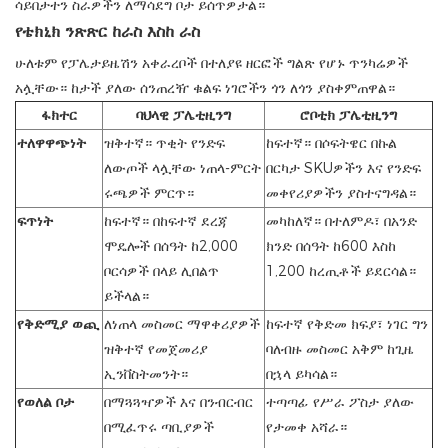
ሳይበታተን ስራዎችን ለማሳደግ ቦታ ይሰጥዎታል።
የቴክኒክ ንጽጽር ከራስ እስከ ራስ
ሁለቱም የፓሌታይዜሽን አቀራረቦች በተለያዩ ዘርፎች ግልጽ የሆኑ ጥንካሬዎች
አሏቸው። ከታች ያለው ሰንጠረዥ ቁልፍ ነገሮችን ጎን ለጎን ያስቀምጠዋል።
ፋክተር
ባህላዊ ፓሌቲዚንግ
ሮቦቲክ ፓሌቲዚንግ
ተለዋዋጭነት
ዝቅተኛ። ጥቂት የንድፍ
ከፍተኛ። በሶፍትዌር በኩል
ለውጦች ላሏቸው ነጠላ-ምርት
በርካታ SKUዎችን እና የንድፍ
ሩጫዎች ምርጥ።
መቀየሪያዎችን ያስተናግዳል።
ፍጥነት
ከፍተኛ። በከፍተኛ ደረጃ
መካከለኛ። በተለምዶ፣ በአንድ
ሞዴሎች በሰዓት ከ2,000
ክንድ በሰዓት ከ600 እስከ
ቦርሳዎች በላይ ሊበልጥ
1,200 ከረጢቶች ይደርሳል።
ይችላል።
የቅድሚያ ወጪ
ለነጠላ መስመር ማዋቀሪያዎች
ከፍተኛ የቅድመ ክፍያ፣ ነገር ግን
ዝቅተኛ የመጀመሪያ
ባለብዙ መስመር አቅም ከጊዜ
ኢንቨስትመንት።
በኋላ ይካሳል።
የወለል ቦታ
በማጓጓዣዎች እና በንብርብር
ተጣጣፊ የሥራ ፖስታ ያለው
በሚፈጥሩ ጣቢያዎች
የታመቀ አሻራ።