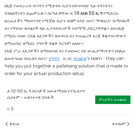
በእጅ የመደራረብ ጭነትን የሚቀንሱ ሲሆን በተመሳሳይ ጊዜ ፍጥነትንና
ትክክለኛነትን ይጨምራሉ። ስርዓቶቻቸው ከ
10 እስከ 50 ኪ.ግ
የሚደርሱ
ከረጢቶችን ማስተናገድ የሚችሉ
ሲሆን ይህም እንደ መኖ፣ ማዳበሪያ፣ ኬሚካሎች
እና የግንባታ ቁሳቁሶች ላሉ ​​ኢንዱስትሪዎች ተስማሚ ያደርጋቸዋል። ይህ በእጅ
የሚሰሩ የሰው ኃይል አደጋዎችን ለመቀነስ እና የመጨረሻ ደረጃ ቅልጥፍናቸውን
ለማጠናከር ለሚሰሩ ንግዶች ትልቅ ትርጉም አለው።
የእጅ ሥራ አደጋዎችን ለማስወገድ እና የመስመር ላይ ውጤታማነትዎን የበለጠ
ለመቆጣጠር እየፈለጉ ከሆነ፣
ያግኙን
ከ ጋር
ዱርዘርድ
's team - they can
help you put together a palletising solution that is made to
order for your actual production setup.
ለ 10-50 ኪ.ግ ቦርሳዎች አውቶማቲክ የፓሌቲንግ
ሲስተም - ሁለንተናዊ ሮቦቶች
ምርቶችን ይመልከቱ
ከ
$
ቅድመ.
ቀጥሎም