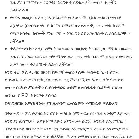
ጊዜ ያጋጥማቸዋል። የሮቦቲክ ስርዓቶች በደቂቃዎች ውስጥ ቅጦችን
ይቀይራሉ።
የጥገና ወጪ፡-
ባህላዊ ፓሌታይዘሮች የበለጠ የሜካኒካል መልበስ ነጥቦች
አሏቸው (ሰንሰለቶች፣ ፑሻሮች፣ የማንሻ ጠረጴዛዎች)። የሮቦቲክ ክንዶች
የሚንቀሳቀሱ ክፍሎች ያነሱ ናቸው ነገር ግን ልዩ አገልግሎት ሊያስፈልጋቸው
ይችላል።
ተለዋዋጭነት፡-
አዲስ የምርት መስመርን ከባህላዊ ቅንብር ጋር ማከል ብዙውን
ጊዜ ሌላ ፓሌታይዘር መግዛት ማለት ነው። የሮቦቲክ ሲስተም አዲሱን መስመር
አሁን ባለው ተደራሽነት ሊስብ ይችላል።
አንድ ተራ ፓሌታይዘር
በአንድ ከፍተኛ መጠን ባለው መስመር
ላይ በፍጥነት
ይከፍላል
። አንድ ሮቦቲክ ፓሌታይዘር ተቋምዎ
በሚቀጥሉት ጥቂት ዓመታት
ውስጥ
በርካታ ምርቶችን ሲያስተዳድር ወይም ለመስፋፋት ሲያቅዱ
የበለጠ
ጠንካራ የ ROI አቅርቦት ይሰጣል።
በዱርዘርድ አማካኝነት የፓሌቲንግ ውሳኔዎን ተግባራዊ ማድረግ
በተለመደው ፓሌታይዘር እና ሮቦት መካከል በሚመርጡበት ጊዜ ሳንቲም እያወጡ
እንደሆነ ሊሰማዎት አይገባም። አሁን እያንዳንዱ ስርዓት እንዴት እንደሚሰራ፣
በትልቁ ስዕል ውስጥ የት እንደሚገጣጠሙ እና ወጪዎቹ እንዴት እንደሚደመሩ
በደንብ መረዳት ይችላሉ። ትክክለኛው ምርጫ የሚወሰነው በስራዎ ዝርዝር ሁኔታ