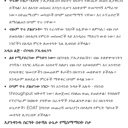
ጥሩው ነገር፡-
ባህላዊ ፓሌታይዜሽን ከፍተኛ ከፍተኛ የውጤት መጠን ሊያቀርብ
ይችላል፣ እና ለአንድ መስመር እንኳን ቢሆን አስቀድሞ ተመጣጣኝ አማራጭ
ነው። በተጨማሪም፣ መካኒኮች በጣም አስተማማኝ ናቸው፣ እና ኦፕሬተሮች
ለማሰልጠን በጣም ጥሩ ናቸው።
ብዙም ጥሩ ያልሆኑት፡-
ግን የራሳቸው ገደቦች አሏቸው። ለምሳሌ፣ ብዙ ቦታ
ይወስዳሉ፣ በተለያዩ የምርት መስመሮች ላይ እንዲሰሩ ማድረግ ውድ ነው፣ እና
ነገሮችን በአዲስ ምርት ለመተካት ጊዜ ሊወስድ ይችላል።
አዲሱ ልጅ - ሮቦቲክ ፓሌቲዚንግ
ልዩ የሚያደርገው ምንድን ነው፡-
በሮቦቲክ ፓሌታይዜሽን፣ ብዙ ተለዋዋጭነትን
ያገኛሉ፣ የእግር አሻራው አነስተኛ ስለሆነ ብዙ ቦታ አይወስድም፣ እና አንዳንድ
የሶፍትዌር ዝመናዎችን በመጠቀም ቅጦችን በፍጥነት መለዋወጥ ይችላሉ።
እንዲሁም ለወደፊት ምርቶች ማዋቀር በጣም ቀላል ነው።
በጣም ጥሩ ያልሆነው ነገር፡-
ግን አንዳንድ ጉዳቶች አሉት - የክንድ
throughput ዝቅተኛ ነው፣ ለመጀመር የበለጠ ወጪ ይጠይቃል፣ ትክክለኛ
የፕሮግራም ክህሎት ያላቸው ሰራተኞች ያስፈልጉዎታል፣ እና በአንዳንድ
ሁኔታዎች፣ EOAT (የክንድ መጨረሻ መሳሪያ)ን በተለያዩ የምርት ዓይነቶች
መተካት ሊኖርብዎ ይችላል።
እያንዳንዱ ስርዓት በተሻለ ሁኔታ የሚስማማበት ቦታ