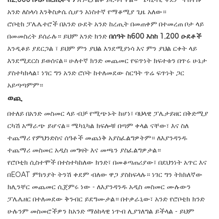
አንድ ለስላሳ እንቅስቃሴ ሲሆን አነስተኛ የማቆሚያ ጊዜ አለው።
ሮቦቲክ ፓሌሌተሮች በአንድ ዑደት አንድ ከረጢት በመጠቀም በተመረጠ ቦታ ላይ
በመመስረት ይሰራሉ። ይህም አንድ ክንድ
በሰዓት ከ600 እስከ 1,200 ዑደቶች
እንዲቆይ ያደርጋል
፣ ይህም ምን ያህል እንደሚያነሳ እና ምን ያህል ርቀት ላይ
እንደሚደርስ ይወሰናል። ሁለተኛ ክንድ መጨመር የፍጥነት ክፍተቱን በጥሩ ሁኔታ
ያስተካክላል፣ ነገር ግን አንድ ሮቦት ከተለመደው ስርዓት ጥሬ ፍጥነት ጋር
አይጣጣምም።
ወጪ
በተለይ በአንድ መስመር ላይ ብቻ የሚጭኑት ከሆነ፣ ባህላዊ ፓሌታይዘር በቅድሚያ
ርካሽ አማራጭ ይሆናል። ሜካኒካል ክፍሎቹ በጣም ቀላል ናቸው፣ እና ስለ
ተጨማሪ የምህንድስና ሰዓቶች መጨነቅ አያስፈልግዎትም። ለእያንዳንዱ
ተጨማሪ መስመር አዲስ መግዛት እና መጫን ያስፈልግዎታል።
የሮቦቲክ ሲስተሞች በተስተካከለው ክንድ፣ በመቆጣጠሪያው፣ በደህንነት አጥር እና
በEOAT ምክንያት ትንሽ ቀደም ብለው ዋጋ ያስከፍላሉ። ነገር ግን ትክክለኛው
ክሊንቸር መጨመር ሲጀምሩ ነው - ለእያንዳንዱ አዲስ መስመር ሙሉውን
ፓሌሌዘር በተለመደው ቅንብር ይደግሙታል። በተቃራኒው፣ አንድ የሮቦቲክ ክንድ
ሁሉንም መስመሮችዎን ከአንድ ማዕከላዊ ነጥብ ሊያገለግል ይችላል - ይህም