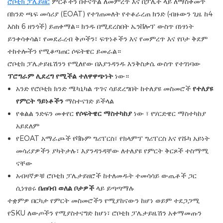
ሮቦቲክ ፓሌይዘር
ምርቶችን በተናጥል ለመምረጥ እና በፓሌት ላይ ለማስቀመጥ
በክንድ ጫፍ መሳሪያ (EOAT) የተገጠመለት የተቆራረጠ ክንድ (ብዙውን ጊዜ ከ4
እስከ 6 ዘንጎች) ይጠቀማል። ክንዱ በሚደረስበት ኤንቨሎፕ ውስጥ በነፃነት
ይንቀሳቀሳል፣ የመደራረብ ቅጦችን፣ ፍጥነቶችን እና የመምረጥ እና የቦታ ቅደም
ተከተሎችን የሚቆጣጠር ሶፍትዌር ይመራል።
ሮቦቲክ ፓሌታይዜሽንን የሚለየው
በእያንዳንዱ እንቅስቃሴ ውስጥ የተገነባው
ፕሮግራም ሊደረግ የሚችል ተለዋዋጭነት
ነው።
አንድ የሮቦቲክ ክንድ
ሜካኒካል ጥገና ሳይደረግበት ከተለያዩ መስመሮች
የተለያዩ
የምርት ዓይነቶችን
ማስተናገድ ይችላል
የቁልል ንድፍን መቀየር
የሶፍትዌር ማስተካከያ
ነው
፣ የሃርድዌር ማስተካከያ
አይደለም
የEOAT አማራጮች የቫኩም ግሪፐርስ፣ የክላምፕ ግሪፐርስ እና የሹካ አይነት
መሳሪያዎችን ያካትታሉ፣ እያንዳንዳቸው ለተለያዩ የምርት ቅርጾች ተስማሚ
ናቸው
አብዛኛዎቹ ሮቦቲክ ፓሌታይዘሮች
ከተለመዱት ተመሳሳይ ውጤቶች ጋር
ሲነፃፀሩ
በጠባብ ወለል ቦታዎች
ላይ ይጣጣማሉ
ተቋምዎ በርካታ የምርት መስመሮችን የሚያከናውን ከሆነ ወይም ተደጋጋሚ
የSKU ለውጦችን የሚያስተናግድ ከሆነ፣ ሮቦቲክ ፓሌታይዜሽን አቀማመጡን