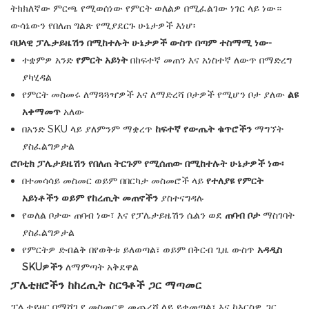
ትክክለኛው ምርጫ የሚወሰነው የምርት ወለልዎ በሚፈልገው ነገር ላይ ነው።
ውሳኔውን የበለጠ ግልጽ የሚያደርጉ ሁኔታዎች እነሆ፡
ባህላዊ ፓሌታይዜሽን በሚከተሉት ሁኔታዎች ውስጥ በጣም ተስማሚ ነው-
ተቋምዎ አንድ
የምርት አይነት
በከፍተኛ መጠን እና አነስተኛ ለውጥ በማድረግ
ያካሂዳል
የምርት መስመሩ
ለማጓጓዣዎች እና ለማድረሻ ቦታዎች የሚሆን ቦታ ያለው
ልዩ
አቀማመጥ
አለው
በአንድ SKU ላይ ያለምንም ማቋረጥ
ከፍተኛ የውጤት ቁጥሮችን
ማግኘት
ያስፈልግዎታል
ሮቦቲክ ፓሌታይዜሽን የበለጠ ትርጉም የሚሰጠው በሚከተሉት ሁኔታዎች ነው፡
በተመሳሳይ መስመር ወይም በበርካታ መስመሮች ላይ
የተለያዩ የምርት
አይነቶችን ወይም የከረጢት መጠኖችን
ያስተናግዳሉ
የወለል ቦታው ጠባብ ነው፣ እና የፓሌታይዜሽን ሴልን ወደ
ጠባብ ቦታ
ማስገባት
ያስፈልግዎታል
የምርትዎ ድብልቅ በየወቅቱ ይለወጣል፣ ወይም
በቅርብ ጊዜ ውስጥ
አዳዲስ
SKUዎችን
ለማምጣት አቅደዋል
ፓሌቲዘሮችን ከከረጢት ስርዓቶች ጋር ማጣመር
ፓሌታይዘር በማሸጊያ መስመርዎ መጨረሻ ላይ ይቀመጣል፣ እና ከእርስዎ ጋር