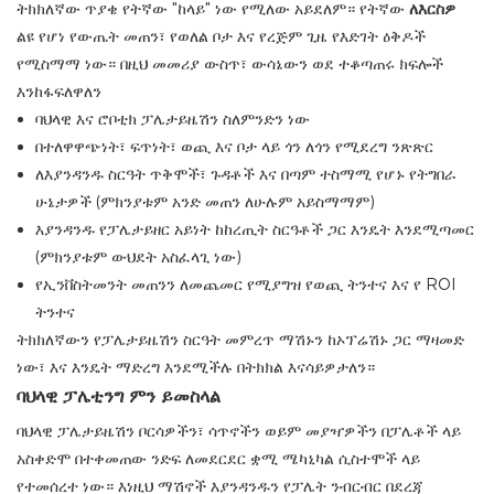
ትክክለኛው ጥያቄ የትኛው "ከላይ" ነው የሚለው አይደለም። የትኛው
ለእርስዎ
ልዩ የሆነ የውጤት መጠን፣ የወለል ቦታ እና የረጅም ጊዜ የእድገት ዕቅዶች
የሚስማማ ነው። በዚህ መመሪያ ውስጥ፣ ውሳኔውን ወደ ተቆጣጠሩ ክፍሎች
እንከፋፍለዋለን
ባህላዊ እና ሮቦቲክ ፓሌታይዜሽን ስለምንድን ነው
በተለዋዋጭነት፣ ፍጥነት፣ ወጪ እና ቦታ ላይ ጎን ለጎን የሚደረግ ንጽጽር
ለእያንዳንዱ ስርዓት ጥቅሞች፣ ጉዳቶች እና በጣም ተስማሚ የሆኑ የትግበራ
ሁኔታዎች (ምክንያቱም አንድ መጠን ለሁሉም አይስማማም)
እያንዳንዱ የፓሌታይዘር አይነት ከከረጢት ስርዓቶች ጋር እንዴት እንደሚጣመር
(ምክንያቱም ውህደት አስፈላጊ ነው)
የኢንቨስትመንት መጠንን ለመጨመር የሚያግዝ የወጪ ትንተና እና የ ROI
ትንተና
ትክክለኛውን የፓሌታይዜሽን ስርዓት መምረጥ ማሽኑን ከኦፕሬሽኑ ጋር ማዛመድ
ነው፣ እና እንዴት ማድረግ እንደሚችሉ በትክክል እናሳይዎታለን።
ባህላዊ ፓሌቲንግ ምን ይመስላል
ባህላዊ ፓሌታይዜሽን ቦርሳዎችን፣ ሳጥኖችን ወይም መያዣዎችን በፓሌቶች ላይ
አስቀድሞ በተቀመጠው ንድፍ ለመደርደር ቋሚ ሜካኒካል ሲስተሞች ላይ
የተመሰረተ ነው። እነዚህ ማሽኖች እያንዳንዱን የፓሌት ንብርብር በደረጃ