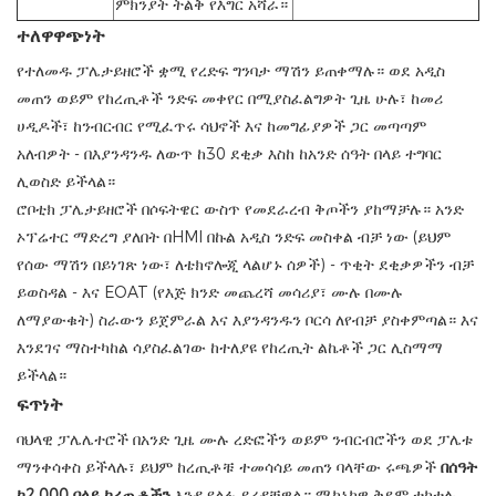
ምክንያት ትልቅ የእግር አሻራ።
ተለዋዋጭነት
የተለመዱ ፓሌታይዘሮች ቋሚ የረድፍ ግንባታ ማሽን ይጠቀማሉ። ወደ አዲስ
መጠን ወይም የከረጢቶች ንድፍ መቀየር በሚያስፈልግዎት ጊዜ ሁሉ፣ ከመሪ
ሀዲዶች፣ ከንብርብር የሚፈጥሩ ሳህኖች እና ከመግፊያዎች ጋር መጣጣም
አለብዎት - በእያንዳንዱ ለውጥ ከ30 ደቂቃ እስከ ከአንድ ሰዓት በላይ ተግባር
ሊወስድ ይችላል።
ሮቦቲክ ፓሌታይዘሮች በሶፍትዌር ውስጥ የመደራረብ ቅጦችን ያከማቻሉ። አንድ
ኦፕሬተር ማድረግ ያለበት በHMI በኩል አዲስ ንድፍ መስቀል ብቻ ነው (ይህም
የሰው ማሽን በይነገጽ ነው፣ ለቴክኖሎጂ ላልሆኑ ሰዎች) - ጥቂት ደቂቃዎችን ብቻ
ይወስዳል - እና EOAT (የእጅ ክንድ መጨረሻ መሳሪያ፣ ሙሉ በሙሉ
ለማያውቁት) ስራውን ይጀምራል እና እያንዳንዱን ቦርሳ ለየብቻ ያስቀምጣል። እና
እንደገና ማስተካከል ሳያስፈልገው ከተለያዩ የከረጢት ልኬቶች ጋር ሊስማማ
ይችላል።
ፍጥነት
ባህላዊ ፓሌሌተሮች በአንድ ጊዜ ሙሉ ረድፎችን ወይም ንብርብሮችን ወደ ፓሌቱ
ማንቀሳቀስ ይችላሉ፣ ይህም
ከረጢቶቹ ተመሳሳይ መጠን ባላቸው ሩጫዎች
በሰዓት
ከ2,000 በላይ ከረጢቶችን
እንዲያልፉ ይረዳቸዋል። ሜካኒካዊ ቅደም ተከተሉ