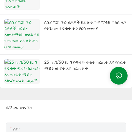
ለሴራሚክ ጥሬ ዕቃዎች ከፊል-አውቶማቲክ ወለል ላይ
የተገጠመ የዱቄት ቶን ቦርሳ መሙያ
25 ኪ.ግ/50 ኪ.ግ የዱቄት ዱቄት ከረጢት እና የስፌት
ማሽን ለክፍት አፍ ከረጢቶች
ከእኛ ጋር ይገናኙን
ስም