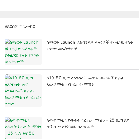
ለእርስዎ የሚመከር
ስማርት Launch፡ ለኩባንያዎ ፍላጎቶች የተዘጋጁ የላቀ
የንግድ መፍትሄዎች
ከ10-50 ኪ.ግ ለእንስሳት መኖ እንክብሎች ከፊል-
አውቶማቲክ የከረጢት ማሽን
አውቶማቲክ የዱቄት ከረጢት ማሽን - 25 ኪ.ግ እና
50 ኪ.ግ የተሸመኑ ከረጢቶች