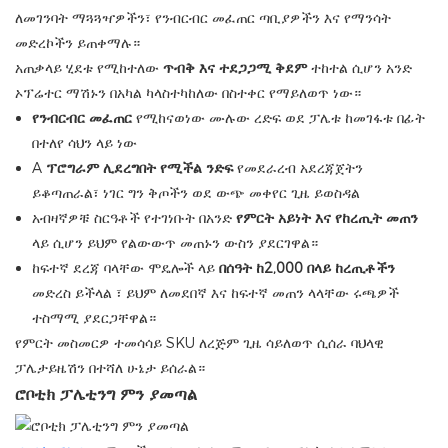
ለመገንባት ማጓጓዣዎችን፣ የንብርብር መፈጠር ጣቢያዎችን እና የማንሳት
መድረኮችን ይጠቀማሉ።
አጠቃላይ ሂደቱ የሚከተለው
ጥብቅ እና ተደጋጋሚ ቅደም
ተከተል ሲሆን
አንድ
ኦፕሬተር ማሽኑን በአካል ካላስተካከለው በስተቀር የማይለወጥ ነው።
የንብርብር መፈጠር
የሚከናወነው ሙሉው ረድፍ ወደ ፓሌቱ ከመገፋቱ በፊት
በተለየ ሳህን ላይ ነው
A
ፕሮግራም ሊደረግበት የሚችል ንድፍ
የመደራረብ አደረጃጀትን
ይቆጣጠራል፣ ነገር ግን ቅጦችን ወደ ውጭ መቀየር ጊዜ ይወስዳል
አብዛኛዎቹ ስርዓቶች የተገነቡት በአንድ
የምርት አይነት እና የከረጢት መጠን
ላይ ሲሆን
ይህም የልውውጥ መጠኑን ውስን ያደርገዋል።
ከፍተኛ ደረጃ ባላቸው ሞዴሎች ላይ
በሰዓት ከ2,000 በላይ ከረጢቶችን
መድረስ ይችላል
፣ ይህም ለመደበኛ እና ከፍተኛ መጠን ላላቸው ሩጫዎች
ተስማሚ ያደርጋቸዋል።
የምርት መስመርዎ ተመሳሳይ SKU ለረጅም ጊዜ ሳይለወጥ ሲሰራ ባህላዊ
ፓሌታይዜሽን በተሻለ ሁኔታ ይሰራል።
ሮቦቲክ ፓሌቲንግ ምን ያመጣል