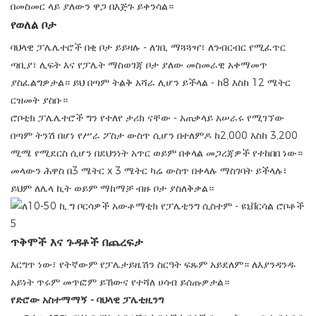
በመስመር ላይ ያለውን ዋጋ በእጅጉ ይቀንሳል።
የወለል ቦታ
ባህላዊ ፓሌሌተሮች በቂ ቦታ ይይዛሉ - ለገቢ ማጓጓዣ፣ ለንብርብር የሚፈጥር
ጣቢያ፣ ሊፍት እና የፓሌት ማስወገጃ ቦታ ያለው መስመራዊ አቀማመጥ
ያስፈልግዎታል። ይህ በጣም ትልቅ አሻራ ሊሆን ይችላል - ከ8 እስከ 12 ሜትር
ርዝመት ያስቡ።
ሮቦቲክ ፓሌሌተሮች ግን የተለየ ታሪክ ናቸው - አጠቃላይ አሠራሩ የሚገኘው
በጣም ትንሽ በሆነ የሥራ ፖስታ ውስጥ ሲሆን በተለምዶ ከ2,000 እስከ 3,200
ሚሜ የሚደርስ ሲሆን በደህንነት አጥር ወይም በቀላል መጋረጃዎች የተከበበ ነው።
መላውን ሕዋስ በ3 ሜትር x 3 ሜትር ካሬ ውስጥ በቀላሉ ማስገባት ይችላሉ፣
ይህም ለሌላ ኪት ወይም ማከማቻ ብዙ ቦታ ያስለቅቃል።
ጥቅሞች እና ጉዳቶች በጨረፍታ
እርግጥ ነው፣ የትኛውም የፓሌታይዜሽን ስርዓት ፍጹም አይደለም። ለእያንዳንዱ
አይነት ጥሩም መጥፎም ይኸውና የተሻለ ሀሳብ ይሰጡዎታል።
የድሮው አስተማማኝ - ባህላዊ ፓሌቲዚንግ