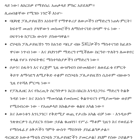
ላይ ነው፣ ለእርስዎ የማይሰራ አጠቃላይ ምክር አይደለም።
ሊጠብቋቸው የሚገቡ ነገሮች እነሆ፡-
ባህላዊ ፓሌታይዜሽን አነስተኛ የማዋቀሪያ ለውጦችን በማድረግ ነጠላ-ምርት፣
ከፍተኛ መጠን ያላቸውን መስመሮችን ለማስተናገድ በጣም ጥሩ ነው -
በፍጥነቱ ከፓርኩ ውስጥ ያስወጣዋል።
ሮቦቲክ ፓሌታይዜሽን ግን ከአንድ ጣቢያ ብዙ SKUዎችን ማስተናገድ ከፈለጉ
ዋናው ነጥብ ነው - እና ይህንንም ማድረግ የሚችለው ስርዓተ-ጥለትን ለመቀየር
ቀላል የሆኑ የሶፍትዌር ማስተካከያዎችን በማድረግ ነው።
ቦታን፣ ስፋትን እና የረጅም ጊዜ ውዝግብን በተመለከተ፣ ለወደፊቱ የምርት
ቅይጥ ለማሳደግ ለሚያቅድ ተቋም የሮቦቲክ ፓሌታይዜሽን ሲስተም ብዙውን
ጊዜ የተሻለ ምርጫ ነው።
የፓሌሌዘር እና የከረጢት ስርዓትዎን እርስ በእርስ እንዲነጋገሩ ማድረግ ትልቅ
ጉዳይ ነው፣ እና እነሱን ማመሳሰል የመስመር ቅልጥፍናን የሚያመጣው ወይም
የሚሰብረው ነው - የአጠቃላይ እኩልታው ቁልፍ አካል ነው።
እና እውነቱን እንነጋገር፣ የቅድሚያ ወጪ የታሪኩ አካል ብቻ ነው - እንዲሁም
ንጽጽርዎን ሲያደርጉ የሰው ኃይል ቁጠባን፣ የሥራ ማቆም ጊዜን እና የወደፊት
የማስፋፊያ ዕቅዶችን ግምት ውስጥ ማስገባት ያስፈልግዎታል።
ዱርዘርድ አውቶማቲክ ሮቦቲክ ፓሌታይዘሮችን ያመርታል፤ ይህም የሰው ኃይልዎን