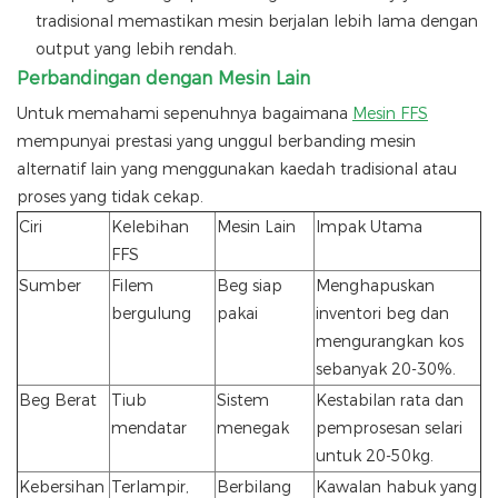
tradisional memastikan mesin berjalan lebih lama dengan
output yang lebih rendah.
Perbandingan dengan Mesin Lain
Untuk memahami sepenuhnya bagaimana
Mesin FFS
mempunyai prestasi yang unggul berbanding mesin
alternatif lain yang menggunakan kaedah tradisional atau
proses yang tidak cekap.
Ciri
Kelebihan
Mesin Lain
Impak Utama
FFS
Sumber
Filem
Beg siap
Menghapuskan
bergulung
pakai
inventori beg dan
mengurangkan kos
sebanyak 20-30%.
Beg Berat
Tiub
Sistem
Kestabilan rata dan
mendatar
menegak
pemprosesan selari
untuk 20-50kg.
Kebersihan
Terlampir,
Berbilang
Kawalan habuk yang