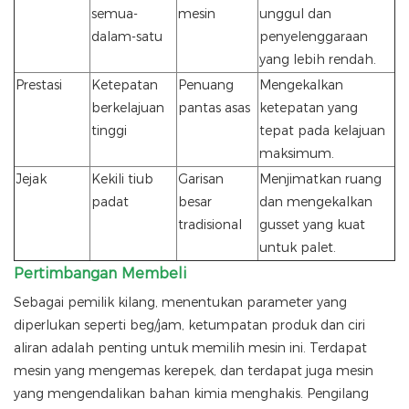
semua-
mesin
unggul dan
dalam-satu
penyelenggaraan
yang lebih rendah.
Prestasi
Ketepatan
Penuang
Mengekalkan
berkelajuan
pantas asas
ketepatan yang
tinggi
tepat pada kelajuan
maksimum.
Jejak
Kekili tiub
Garisan
Menjimatkan ruang
padat
besar
dan mengekalkan
tradisional
gusset yang kuat
untuk palet.
Pertimbangan Membeli
Sebagai pemilik kilang, menentukan parameter yang
diperlukan seperti beg/jam, ketumpatan produk dan ciri
aliran adalah penting untuk memilih mesin ini. Terdapat
mesin yang mengemas kerepek, dan terdapat juga mesin
yang mengendalikan bahan kimia menghakis. Pengilang