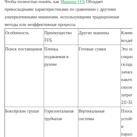
Чтобы полностью понять, как
Машина FFS
Обладает
превосходными характеристиками по сравнению с другими
альтернативными машинами, использующими традиционные
методы или неэффективные процессы.
Особенность
Преимущество
Другие машины
Ключево
FFS
воздейс
Поиск поставщиков
Пленка,
Готовые сумки
Это поз
подаваемая в
сократи
рулоне
складск
запасы
пакетов
снизить
затраты 
20-30%
Боксёрские груши
Горизонтальная
Вертикальные
Плоская
трубчатая
системы
устойчи
и
паралле