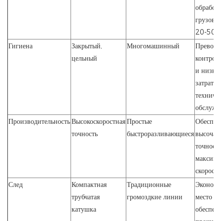
обработк
грузов 
20-50 к
Гигиена
Закрытый,
Многомашинный
Превосх
цельный
контрол
и низки
затраты 
техниче
обслужи
Производительность
Высокоскоростная
Простые
Обеспеч
точность
быстроразливающиеся
высоча
точность
максима
скорости
След
Компактная
Традиционные
Эконом
трубчатая
громоздкие линии
место и
катушка
обеспеч