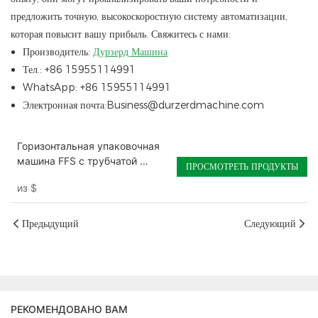
предложить точную, высокоскоростную систему автоматизации,
которая повысит вашу прибыль. Свяжитесь с нами:
Производитель:
Дурзерд Машина
Тел.: +86 15955114991
WhatsApp: +86 15955114991
Электронная почта:Business@durzerdmachine.com
Горизонтальная упаковочная
машина FFS с трубчатой ​​
ПРОСМОТРЕТЬ ПРОДУКТЫ
катушкой - настраиваемое
из
$
заполнение и запечатывание
Предыдущий
Следующий
РЕКОМЕНДОВАНО ВАМ