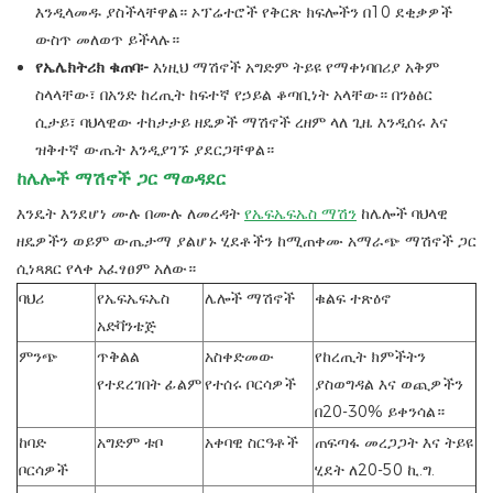
እንዲላመዱ ያስችላቸዋል። ኦፕሬተሮች የቅርጽ ክፍሎችን በ10 ደቂቃዎች
ውስጥ መለወጥ ይችላሉ።
የኤሌክትሪክ ቁጠባ፡-
እነዚህ ማሽኖች አግድም ትይዩ የማቀነባበሪያ አቅም
ስላላቸው፣ በአንድ ከረጢት ከፍተኛ የኃይል ቆጣቢነት አላቸው። በንፅፅር
ሲታይ፣ ባህላዊው ተከታታይ ዘዴዎች ማሽኖች ረዘም ላለ ጊዜ እንዲሰሩ እና
ዝቅተኛ ውጤት እንዲያገኙ ያደርጋቸዋል።
ከሌሎች ማሽኖች ጋር ማወዳደር
እንዴት እንደሆነ ሙሉ በሙሉ ለመረዳት
የኤፍኤፍኤስ ማሽን
ከሌሎች ባህላዊ
ዘዴዎችን ወይም ውጤታማ ያልሆኑ ሂደቶችን ከሚጠቀሙ አማራጭ ማሽኖች ጋር
ሲነጻጸር የላቀ አፈፃፀም አለው።
ባህሪ
የኤፍኤፍኤስ
ሌሎች ማሽኖች
ቁልፍ ተጽዕኖ
አድቫንቴጅ
ምንጭ
ጥቅልል
አስቀድመው
የከረጢት ክምችትን
የተደረገበት ፊልም
የተሰሩ ቦርሳዎች
ያስወግዳል እና ወጪዎችን
በ20-30% ይቀንሳል።
ከባድ
አግድም ቱቦ
አቀባዊ ስርዓቶች
ጠፍጣፋ መረጋጋት እና ትይዩ
ቦርሳዎች
ሂደት ለ20-50 ኪ.ግ.