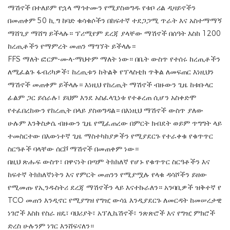
ማሽኖች በተለይም የኋላ ማኅተሙን የሚያስወግዱ የቱቦ ሪል ዲዛይኖችን
በመጠቀም 50 ኪ.ግ ከባድ ቁሳቁሶችን በከፍተኛ ተደጋጋሚ ጥራት እና አስተማማኝ
ማሸጊያ ማሸግ ይችላሉ። ፕሪሚየም ደረጃ ያላቸው ማሽኖች በሰዓት እስከ 1200
ከረጢቶችን የማምረት መጠን ማግኘት ይችላሉ።
FFS ማለት ፎርም-ሙላ-ማህተም ማለት ነው። በቤት ውስጥ የተሰሩ ከረጢቶችን
ለሚፈልጉ ፋብሪካዎች፣ ከረጢቱን ከትልቅ የፕላስቲክ ጥቅል ለመፍጠር እነዚህን
ማሽኖች መጠቀም ይችላሉ። እነዚህ የከረጢት ማሽኖች ብዙውን ጊዜ ከቱቡላር
ፊልም ጋር ይሰራሉ፣ ይህም እንደ አስፈላጊነቱ የተቆረጠ ሲሆን አስቀድሞ
የተፈበረከውን የከረጢት በላይ ያስወግዳል። በእነዚህ ማሽኖች ውስጥ ያለው
ሁሉም እንቅስቃሴ ብዙውን ጊዜ የሚፈጠረው በምርት ክብደት ወይም ጥግግት ላይ
ተመስርተው በእውነተኛ ጊዜ ማስተካከያዎችን የሚያደርጉ የተራቀቁ የቁጥጥር
ስርዓቶች ባላቸው ሰርቮ ማሽኖች በመጠቀም ነው።
በዚህ ጽሑፍ ውስጥ፣ በዋናነት በጣም ትክክለኛ የሆኑ የቁጥጥር ስርዓቶችን እና
ከፍተኛ ትክክለኛነትን እና የምርት መጠንን የሚያሟሉ የላቁ ዳሳሾችን ይዘው
የሚመጡ የኢንዱስትሪ ደረጃ ማሽኖችን ላይ እናተኩራለን። አንባቢዎች ዝቅተኛ የ
TCO መጠን እንዲኖር የሚያግዝ የግዢ ውሳኔ እንዲያደርጉ ለመርዳት ከመሠረታዊ
ነገሮች እስከ የስራ ዘዴ፣ ባህሪያት፣ አፕሊኬሽኖች፣ ንጽጽሮች እና የግዢ ምክሮች
ድረስ ሁሉንም ነገር እንሸፍናለን።