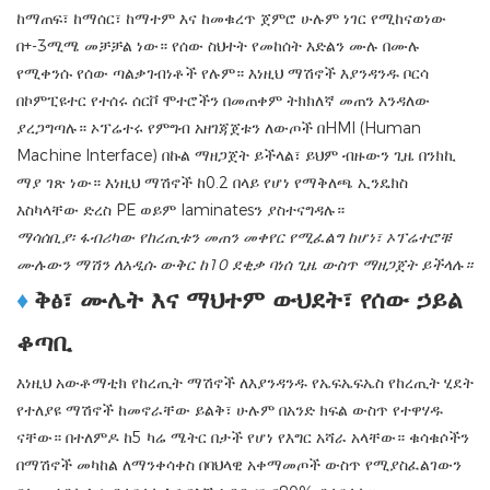
ከማጠፍ፣ ከማሰር፣ ከማተም እና ከመቁረጥ ጀምሮ ሁሉም ነገር የሚከናወነው
በ+-3ሚሜ መቻቻል ነው። የሰው ስህተት የመከሰት እድልን ሙሉ በሙሉ
የሚቀንሱ የሰው ጣልቃገብነቶች የሉም። እነዚህ ማሽኖች እያንዳንዱ ቦርሳ
በኮምፒዩተር የተሰሩ ሰርቮ ሞተሮችን በመጠቀም ትክክለኛ መጠን እንዳለው
ያረጋግጣሉ። ኦፕሬተሩ የምግብ አዘገጃጀቱን ለውጦች በHMI (Human
Machine Interface) በኩል ማዘጋጀት ይችላል፣ ይህም ብዙውን ጊዜ በንክኪ
ማያ ገጽ ነው። እነዚህ ማሽኖች ከ0.2 በላይ የሆነ የማቅለጫ ኢንዴክስ
እስካላቸው ድረስ PE ወይም laminatesን ያስተናግዳሉ።
ማሳሰቢያ፡ ፋብሪካው የከረጢቱን መጠን መቀየር የሚፈልግ ከሆነ፣ ኦፕሬተሮቹ
ሙሉውን ማሽን ለአዲሱ ውቅር ከ10 ደቂቃ ባነሰ ጊዜ ውስጥ ማዘጋጀት ይችላሉ።
♦
ቅፅ፣ ሙሌት እና ማህተም ውህደት፣ የሰው ኃይል
ቆጣቢ
እነዚህ አውቶማቲክ የከረጢት ማሽኖች ለእያንዳንዱ የኤፍኤፍኤስ የከረጢት ሂደት
የተለያዩ ማሽኖች ከመኖራቸው ይልቅ፣ ሁሉም በአንድ ክፍል ውስጥ የተዋሃዱ
ናቸው። በተለምዶ ከ5 ካሬ ሜትር በታች የሆነ የእግር አሻራ አላቸው። ቁሳቁሶችን
በማሽኖች መካከል ለማንቀሳቀስ በባህላዊ አቀማመጦች ውስጥ የሚያስፈልገውን