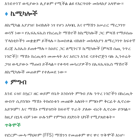
እንደተገኘ ወዲያውኑ ሊያቆም የሚችል ልዩ የእርጥበት መከላከያ አላቸው።
♦
ኬሚካሎች
ለኬሚካል አያያዝ፣ ከብክለት ነፃ የሆነ አካባቢ እና የማሽን አሠራር ማረጋገጥ
ወሳኝ ነው። የኤፍኤፍኤስ የከረጢት ማሽኖች ከኬሚካሎች ጋር ምላሽ የማይሰጡ
ፕላስቲኮችን መቋቋም ይችላሉ። ከመስቀል ብክለት መከላከያን ለማረጋገጥ ከፍተኛ
ደረጃ ኤስኤስ ይጠቀማሉ። ከአየር ጋር ለሚገናኙ ኬሚካሎች (ምላሽ ሰጪ ንጥረ
ነገሮች)፣ ማሽኑ ከረጢቱን መሙላት እና አየርን እንደ ናይትሮጅን ባሉ ኢንተሬት
ጋዝ ወዲያውኑ ማጠብ ይችላል። የቀዳዳ መሳሪያዎችን በኤፍኤፍኤስ ማሽኖች
ለኬሚካሎች መጠቀም የተለመደ ነው።
♦
ምግብ
እንደ ሩዝ፣ ስኳር፣ ዘር ወይም የቤት እንስሳት ምግብ ያሉ ንጥረ ነገሮችን በከረጢት
ውስጥ ሲያስገቡ ማሽኑ ትኩስነቱን መጠበቅ አለበት። ምግቡም ቅርፊት ሊኖረው
አይገባም፣ እና ማሽኑ የማይዝገት ከፍተኛ ጥራት ያለው ብረት ሊኖረው ይገባል።
ከዚያ በኋላ ብቻ ነው ሁሉንም የምግብ ደህንነት ህጎች የሚያጸድቁት።
ጥቅሞች
የፎርም-ሙላ-ማህተም (FFS) ማሽንን የመጠቀም ዋና ዋና ጥቅሞች እነሆ፡