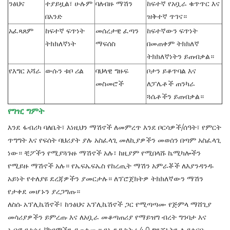
ንፅህና
ተያይዟል፣ ሁሉም
ባለብዙ ማሽን
ከፍተኛ የአቧራ ቁጥጥር እና
በአንድ
ዝቅተኛ ጥገና።
አፈጻጸም
ከፍተኛ ፍጥነት
መሰረታዊ ፈጣን
ከፍተኛውን ፍጥነት
ትክክለኛነት
ማፍሰስ
በመጠቀም ትክክለኛ
ትክክለኛነትን ይጠብቃል።
የእግር አሻራ
ውሱን ቱቦ ሪል
ባህላዊ ግዙፍ
ቦታን ይቆጥባል እና
መስመሮች
ለፓሌቶች ጠንካራ
ጓሴቶችን ይጠብቃል።
የግዢ ግምት
እንደ ፋብሪካ ባለቤት፣ እነዚህን ማሽኖች ለመምረጥ እንደ ቦርሳዎች/ሰዓት፣ የምርት
ጥግግት እና የፍሰት ባህሪያት ያሉ አስፈላጊ መለኪያዎችን መወሰን በጣም አስፈላጊ
ነው። ቺፖችን የሚያጓጉዙ ማሽኖች አሉ፣ ከዚያም የሚበላሹ ኬሚካሎችን
የሚይዙ ማሽኖች አሉ። የኤፍኤፍኤስ የከረጢት ማሽን አምራቾች ለእያንዳንዱ
አይነት የተለያዩ ደረጃዎችን ያመርታሉ። ለፕሮጀክትዎ ትክክለኛውን ማሽን
የታቀደ መሆኑን ያረጋግጡ።
ለስሱ አፕሊኬሽኖች፣ ከንፅህና አፕሊኬሽኖች ጋር የሚጣጣሙ የጅምላ ማሸጊያ
መሳሪያዎችን ይምረጡ እና ለአቧራ መቆጣጠሪያ የማይዝግ ብረት ግንባታ እና