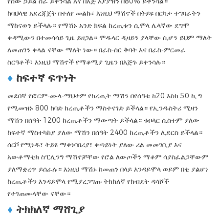
የሰው ኃይል ስራ ይቀንሳል እና በእጅ አያያዝን በ80% ይቀንሳል።
ከባህላዊ አደረጃጀት በተለየ መልኩ፣ እነዚህ ማሽኖች በትይዩ በርካታ ተግባራትን
ማከናወን ይችላሉ። የማሽኑ አንድ ክፍል ከረጢቱን ሲሞላ ሌላኛው ደግሞ
ቀዳሚውን በተመሳሳይ ጊዜ ይዘጋል። ሞዱላር ዲዛይን ያላቸው ሲሆን ይህም ማለት
ለመጠገን ቀላል ናቸው ማለት ነው። በራስ-ሰር ቅባት እና በራስ-ምርመራ
ስርዓቶች፣ እነዚህ ማሽኖች የማቆሚያ ጊዜን በእጅጉ ይቀንሳሉ።
♦
ከፍተኛ ፍጥነት
መደበኛ የፎርም-ሙላ-ማህተም የከረጢት ማሽን በየሰዓቱ ከ20 እስከ 50 ኪ.ግ
የሚመዝኑ 800 ከባድ ከረጢቶችን ማስተናገድ ይችላል። የኢንዱስትሪ ሚዛን
ማሽን በሰዓት 1200 ከረጢቶችን ማውጣት ይችላል። ቱቦላር ሲስተም ያለው
ከፍተኛ ማስተካከያ ያለው ማሽን በሰዓት 2400 ከረጢቶችን ሊደርስ ይችላል።
ሰርቮ የሚነዱ፣ ትይዩ ማቀነባበሪያ፣ ቀጣይነት ያለው ሪል መመገቢያ እና
አውቶማቲክ ስፒሊንግ ማሽኖቻቸው የሮል ለውጦችን ማቆም ሳያስፈልጋቸውም
ያለማቋረጥ ይሰራሉ። እነዚህ ማሽኑ ከመጠን በላይ እንዳይሞላ ወይም በቂ ያልሆነ
ከረጢቶችን እንዳይሞላ የሚያረጋግጡ ትክክለኛ የክብደት ዳሳሾች
የተገጠሙላቸው ናቸው።
♦
ትክክለኛ ማሸጊያ