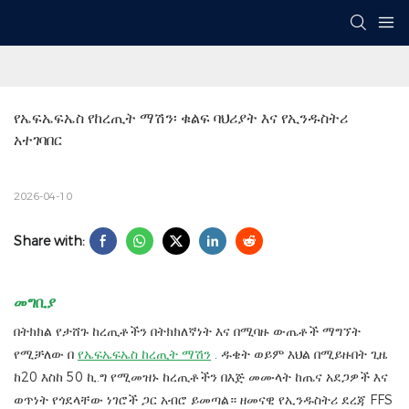
የኤፍኤፍኤስ የከረጢት ማሽን፡ ቁልፍ ባህሪያት እና የኢንዱስትሪ 
አተገባበር
2026-04-10
Share with:
መግቢያ
በትክክል የታሸጉ ከረጢቶችን በትክክለኛነት እና በሚባዙ ውጤቶች ማግኘት
የሚቻለው በ
የኤፍኤፍኤስ ከረጢት ማሽን
. ዱቄት ወይም እህል በሚይዙበት ጊዜ
ከ20 እስከ 50 ኪ.ግ የሚመዝኑ ከረጢቶችን በእጅ መሙላት ከጤና አደጋዎች እና
ወጥነት የጎደላቸው ነገሮች ጋር አብሮ ይመጣል። ዘመናዊ የኢንዱስትሪ ደረጃ FFS