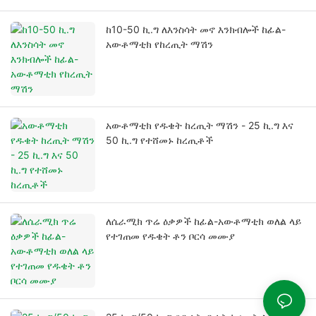
ከ10-50 ኪ.ግ ለእንስሳት መኖ እንክብሎች ከፊል-
አውቶማቲክ የከረጢት ማሽን
አውቶማቲክ የዱቄት ከረጢት ማሽን - 25 ኪ.ግ እና
50 ኪ.ግ የተሸመኑ ከረጢቶች
ለሴራሚክ ጥሬ ዕቃዎች ከፊል-አውቶማቲክ ወለል ላይ
የተገጠመ የዱቄት ቶን ቦርሳ መሙያ