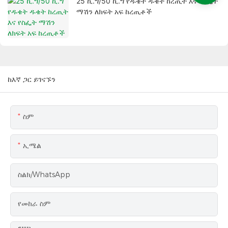
25 ኪ.ግ/50 ኪ.ግ የዱቄት ዱቄት ከረጢት እና የስፌት
ማሽን ለክፍት አፍ ከረጢቶች
ከእኛ ጋር ይገናኙን
ስም
ኢሜል
ስልክ/WhatsApp
የመከራ ስም