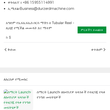
ዋትስአፕ：+86 15955114991
ኢሜይል፡Business@durzerdmachine.com
አግድም የኤፍኤፍኤስ ቦርሳ ማሽን በ Tubular Reel -
ሊበጅ የሚችል መሙላት እና ማተም
ምርቶችን ይመልከቱ
ከ
$
ቅድመ.
ቀጥሎም
ለእርስዎ የሚመከር
ስማርት Launch፡ ለኩባንያዎ ፍላጎቶች የተዘጋጁ የላቀ
የንግድ መፍትሄዎች