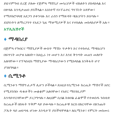
ይህ የምግብ ደረጃ ያለው የጅምላ ማሸጊያ መሳሪያዎች ብክለትን ይከላከላል እና
በቀላሉ እንዲታጠብ ያስችላል። አነስተኛ የኦፕሬተር ግንኙነት አላቸው፣
የማይክሮባላዊ አደጋን ይቀንሳሉ እና ራስን የማጽዳት ባህሪያትን ይሰጣሉ።
ደህንነትን ለማረጋገጥ የአደጋ ጊዜ ማቆሚያዎች እና የተከለሉ መከላከያዎች አሉ።
አፕሊኬሽኖች
♦
ማዳበሪያ
በጅምላ የግብርና ማሸጊያዎች ውስጥ ማሽኑ ጥቃቅን እና የተከተፈ ማዳበሪያን
በፍጥነት መያዝ አለበት። ከአቧራ ነፃ መሆን እና እንደ ቅንጣት መጠን መለየት
አለባቸው። የፕላስቲክ ማሸጊያው ማዳበሪያውን የሚከላከል እንቅፋት ሆኖ
ያገለግላል።
♦
ሲሚንቶ
ሲሚንቶን ማሸግ ፈታኝ ሊሆን ይችላል። እነዚህ የሲሚንቶ ከረጢት ማሽኖች አየር
የሚያስገቡ ዱቄቶችን መቋቋም አለባቸው፤ የአየር ማስገቢያም
እንዳይኖርባቸውም ያረጋግጣሉ። ለዚህም ሲባል ከቱቦል ፊልሞች የተወሰዱ ጉስቴድ
ከረጢቶች በስፋት ጥቅም ላይ ይውላሉ። ከረጢቶቹ እርስ በእርሳቸው በእንጨት
ፓሌት ላይ ጠፍጣፋ ሆነው እንዲተኙ ያስችላቸዋል። ለሲሚንቶ፣ የምርት መስመሩ