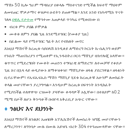
ማሽኑ 50 ኪሎ ግራም ማዳበሪያ በቀላሉ ማስተናገድ የሚችል ከፍተኛ ማህተም
ለመፍጠር ሞቃታማና ቀዝቃዛ ዑደትን ይጠቀማል። እንደ አንድ የአካዳሚክ ጥናት
ገለጻ
በዊሊ የታተመ
የማኅተሙ አጠቃላይ ጥንካሬ የሚወሰነው በ:
ብረቱ ምን ያህል ይሞቃል
ሙቀቱ ለምን ያህል ጊዜ እንደሚተገበር (የመቆያ ጊዜ)
በፊልሙ ላይ የሚተገበር ግፊት እና የብክለት መኖር
እነዚህ ማሽኖች ከረጢቱ ሳይበላሽ እንዲቆይ ለማድረግ ኮርኔት ኬ-ሴሊንግ ወይም
የጉሴት ማጠናከሪያን የሚጠቀም የኢንዱስትሪ ቦርሳ ማሸጊያ ቴክኖሎጂ አላቸው።
ቁጥጥር የሚደረግበት የሙቀት መጠንን ተግባራዊ ለማድረግ፣ ለተመቻቸ የቆይታ
ጊዜ እና በኋላ ላይ ወዲያውኑ ለማቀዝቀዝ፣ ማሸጊያው ዘላቂ ያደርገዋል። ዘላቂነት
ቢኖራቸውም፣ የኤፍኤፍኤስ ማሽን ማሸጊያ ሂደቱ ከረጢቶቹ አሁንም ለመክፈት
ቀላል መሆናቸውን ያረጋግጣል። እንዲሁም ከረጢቱ በፍጥነት እንዲከፈት
የሚያስችል ተለዋዋጭ ርዝመት ያላቸው ቀዳዳዎች አሏቸው፣ በተለይም ከ0.2
ሚሜ በታች ለሆኑ ቅንጣቶች በብየዳ አቅራቢያ አጭር ናቸው።
♦
ንፅህና እና ደህንነት
እነዚህ ማሽኖች ለንፅህና አጠባበቅ አፕሊኬሽኖች ለመስራት ዝግጁ መሆናቸውን
ለማረጋገጥ፣ ለግንባታ ሙሉ በሙሉ አይዝጌ ብረት 304 የተገጠሙላቸው ናቸው።