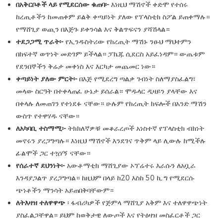
በአቅርቦቶች ላይ የሚደርሰው ቁጠባ፡-
እነዚህ ማሽኖች ቀድሞ የተሰሩ
ከረጢቶችን ከመጠቀም ይልቅ ቀጣይነት ያለው የፕላስቲክ ስፖል ይጠቀማሉ።
የማሸጊያ ወጪን በእጅጉ ይቀንሳል እና ቅልጥፍናን ያሻሽላል።
ተደጋጋሚ ጥራት፡-
የኢንዱስትሪው የከረጢት ማሽኑ ንፁህ ማህተምን
በከፍተኛ ወጥነት መድገም ይችላል። ፓኬጁ ሲደርስ አይፈነዳም። ውጤቱም
የደንበኞችን ቅሬታ መቀነስ እና እርካታ መጨመር ነው።
ቀጣይነት ያለው ምርት፡-
በእጅ የሚደረግ ጣልቃ ገብነት ስለማያስፈልግ፣
መላው ስርዓት በተቀላጠፈ ሁኔታ ይሰራል። ሞዱላር ዲዛይን ያላቸው እና
በቀላሉ ለመጠገን የተነደፉ ናቸው። ሁሉም የከረጢት ክፍሎች በአንድ ማሽን
ውስጥ የተዋሃዱ ናቸው።
ለአካባቢ ተስማሚ፡-
ትክክለኛዎቹ መቆራረጦች አነስተኛ የፕላስቲክ ብክነት
መኖሩን ያረጋግጣሉ። እነዚህ ማሽኖች እንደገና ጥቅም ላይ ሊውሉ ከሚችሉ
ፊልሞች ጋር ተኳሃኝ ናቸው።
የሰራተኛ ደህንነት፡-
አውቶማቲክ ማሸጊያው ኦፕሬተሩ እራሱን ለአቧራ
እንዳያጋልጥ ያረጋግጣል። ከዚህም በላይ ከ20 እስከ 50 ኪ.ግ የሚደርሱ
ጭነቶችን ማንሳት አይጠበቅባቸውም።
ለትእዛዝ ተለዋዋጭ
፡ ፋብሪካዎች የጅምላ ማሸጊያ አቅም እና ተለዋዋጭነት
ያስፈልጋቸዋል። ይህም ከወቅታዊ ለውጦች እና የትዕዛዝ መስፈርቶች ጋር