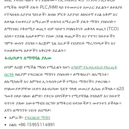
አብሮ የተሰሩ ቫክዩሞችን ይጠቀሙ። የኢንዱስትሪ 4.0 ግንኙነትን ሊያቀርቡ
የሚችሉ ዳሳሾች ያሉት PLC./HMI ላይ የተመሠረተ አሠራር ይፈልጉ። ለተለያዩ
የፕላስቲክ አያያዝ ዓይነቶች፣ ለብዙ ምርት አያያዝ፣ ለከፍተኛ የሪል አቅም እና
ለቀላል የመቀየሪያ አማራጮች ሁለገብ አማራጮች ያሉት ማሽን ያስቡበት።
ለማነፃፀር የቅድሚያ ወጪን ብቻ ሳይሆን የባለቤትነት ጠቅላላ ወጪን (TCO)
አስላ። የኃይል አጠቃቀምን፣ የሰው ኃይል ወጪዎችን እና የጥገና ክፍተቶችን
ግምት ውስጥ ያስገቡ። ለረጅም ጊዜ ስራዎች የደህንነት ማረጋገጫዎችን እና
የመለዋወጫ ዕቃዎችን አቅርቦት ይፈልጉ።
ፋብሪካዎን ለማሻሻል ያለመ
በጣም ሊበጅ የሚችል ማሰስ የሚፈልጉ ከሆነ
አግድም የኤፍኤፍኤስ የከረጢት
ስርዓት
ከዚያም የዱርዘርድ ማሽንን ያስቡበት። ለማዳበሪያ፣ ለሲሚንቶ፣
ለኬሚካሎች እና ለምግብ ኢንዱስትሪዎች የሚሰሩ ማሽኖችን ያቀርባሉ።
የባለሙያዎቻቸው ቡድን ለፋብሪካው ሂደት ግላዊ መመሪያ ሊሰጡ ይችላሉ። ከ20
ዓመት በላይ ባለው ልምድ፣ የትርፍ ህዳጎችዎን የሚያሻሽል ትክክለኛ እና ከፍተኛ
ፍጥነት ያለው አውቶማቲክ ስርዓት ለማቅረብ ፍላጎቶችዎን መተንተን ይችላሉ።
እኛን ለማግኘት ነፃነት ይሰማዎ፡
አምራች፦
የዱርዘርድ ማሽን
ስልክ: +86 15955114991