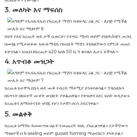
ከረጢቶችን ያወጣል።
3.
መለካት እና ማፍሰስ
ክፍት የአፍ ከረጢት ወደ ታች ሲወርድ፣ የተጣራ ሚዛን ወይም የስበት/ስዊን መጋቢ
በመባል የሚታወቀው አውቶማቲክ የክብደት ማሽን ትክክለኛውን የምርት መጠን
ይቀንሳል። እነዚህ ለከረጢት ከ20 እስከ 50 ኪ.ግ ቁሳቁስ ሊሆኑ ይችላሉ።
4.
አጥብቆ መዝጋት
ከረጢቱ ከተሞላ በኋላ ወደ ሙቅ የብረት ማተሚያ ይንቀሳቀሳል። ፕላስቲኩን
በፍጥነት በከፍተኛ ሙቀት ውህደት ያቀልጠዋል። የቀዝቃዛ አየር ፍሰት ወዲያውኑ
ከረጢቱን ለማስተናገድ ዝግጁ የሆነ የታሸገ ቦርሳ ያደርገዋል።
5.
መልቀቅ
ከረጢቱ ከማሽኑ ከመውጣቱ በፊት የመጨረሻ ንክኪ ያስፈልገዋል። የታችኛውን
ማዕዘኖች በ k-sealing ወይም gusset forming ማጠናከርን ያካትታል።