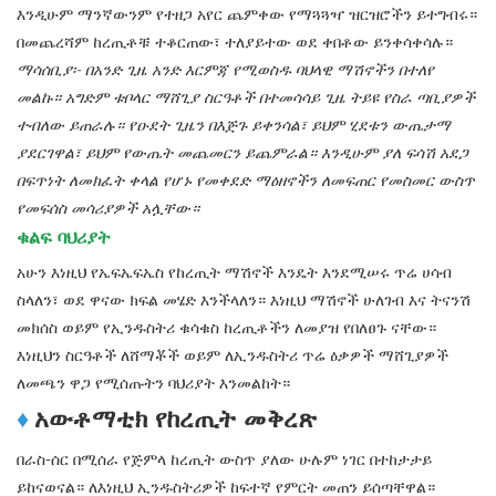
እንዲሁም ማንኛውንም የተዘጋ አየር ጨምቀው የማጓጓዣ ዝርዝሮችን ይተግብሩ።
በመጨረሻም ከረጢቶቹ ተቆርጠው፣ ተለያይተው ወደ ቀበቶው ይንቀሳቀሳሉ።
ማሳሰቢያ፡- በአንድ ጊዜ አንድ እርምጃ የሚወስዱ ባህላዊ ማሽኖችን በተለየ
መልኩ። አግድም ቱቦላር ማሸጊያ ስርዓቶች በተመሳሳይ ጊዜ ትይዩ የስራ ጣቢያዎች
ተብለው ይጠራሉ። የዑደት ጊዜን በእጅጉ ይቀንሳል፣ ይህም ሂደቱን ውጤታማ
ያደርገዋል፣ ይህም የውጤት መጨመርን ይጨምራል። እንዲሁም ያለ ፍሳሽ አደጋ
በፍጥነት ለመክፈት ቀላል የሆኑ የመቀደድ ማዕዘኖችን ለመፍጠር የመስመር ውስጥ
የመፍሰስ መሳሪያዎች አሏቸው።
ቁልፍ ባህሪያት
አሁን እነዚህ የኤፍኤፍኤስ የከረጢት ማሽኖች እንዴት እንደሚሠሩ ጥሬ ሀሳብ
ስላለን፣ ወደ ዋናው ክፍል መሄድ እንችላለን። እነዚህ ማሽኖች ሁለገብ እና ትናንሽ
መክሰስ ወይም የኢንዱስትሪ ቁሳቁስ ከረጢቶችን ለመያዝ የበለፀጉ ናቸው።
እነዚህን ስርዓቶች ለሸማቾች ወይም ለኢንዱስትሪ ጥሬ ዕቃዎች ማሸጊያዎች
ለመጫን ዋጋ የሚሰጡትን ባህሪያት እንመልከት።
♦
አውቶማቲክ የከረጢት መቅረጽ
በራስ-ሰር በሚሰራ የጅምላ ከረጢት ውስጥ ያለው ሁሉም ነገር በተከታታይ
ይከናወናል። ለእነዚህ ኢንዱስትሪዎች ከፍተኛ የምርት መጠን ይሰጣቸዋል።