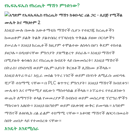
የኤፍኤፍኤስ የከረጢት ማሽን ምንድነው?
እነዚህ ሙሉ በሙሉ አውቶማቲክ ማሽኖች ሲሆኑ የተዘጋጁ ከረጢቶችን
ከመጠቀም ይልቅ ትልቅ ያልተሰበረ የፕላስቲክ ጥቅልል ​​ይዘው ቦርሳዎችን
ይሠራሉ። እነዚህ ከረጢቶች ከዚያም ተሞልተው ለስላሳ በሆነ ቅደም ተከተል
ይዘጋሉ። በዲዛይናቸው ምክንያት ያለማቋረጥ ይሰራሉ። እነዚህ ማሽኖች
በሚያዙት ቁሳቁስ እና የከረጢቱ ክብደት ላይ በመመስረት፣ እነዚህ ማሽኖች
በትራስ፣ በጉስጣሽ ወይም በኤም-አይነት ቅርጸቶች ሊሸከሙ ይችላሉ።
እነዚህ ለጥራጥሬ፣ አቧራ መሰል ንጥረ ነገሮች ወይም በነፃነት ለሚፈሱ ጠፍጣፋ
ቺፖች ተስማሚ ናቸው። በ PLC ቁጥጥር ምክንያት፣ እነዚህ ማሽኖች ክብደቱን፣
ሙሌቱን እና የማተሚያ ዘዴውን ማስተካከል ይችላሉ። ኦፕሬተሩ የተፈለገውን
ውጤት ለማግኘት ቀላል የመመሪያዎች ስብስብ ወይም መሰረታዊ ፕሮግራሞችን
ማከናወን አለበት። እነዚህ በአግድም ወይም በአቀባዊ ውቅር ይመጣሉ። አግድም
ማሽኖች ለቱቦሊክ ሪል ፊልም ተስማሚ ናቸው። አቀባዊ ማሽኖች ለቦርሳ በመሬት
ስበት ጠብታ ላይ የተመሰረቱ ናቸው።
እንዴት እንደሚሰራ