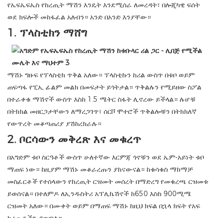
የኤፍኤፍኤስ የከረጢት ማሽን እንዴት እንደሚሰራ ለመረዳት፣ በሎጂካዊ ፍሰት
ወደ ክፍሎች መከፋፈል አለብን። አንድ በአንድ እንያቸው።
1.
ፕላስቲክን ማሸግ
ማሽኑ ግዙፍ የፕላስቲክ ጥቅል አለው። ፕላስቲኩን ከሪል ውስጥ በቱቦ ወይም
ጠፍጣፋ የፒኢ ፊልም መልክ በመፍታት ይጎትታል። ጥቅልሉን የሚይዘው ስፖል
በተራቀቁ ማሽኖች ውስጥ እስከ 1.5 ሜትር ስፋት ሊኖረው ይችላል። ሉሆቹ
በትክክል መዘርጋታቸውን ለማረጋገጥ፣ ሰርቮ ሞተሮች ጥቅልሎቹን በትክክለኛ
የውጥረት መቆጣጠሪያ ያሽከረክራሉ።
2.
ቦርሳውን መቅረጽ እና መቁረጥ
በአግድም ቱቦ ስርዓቶች ውስጥ ሁለተኛው እርምጃ ጎኖቹን ወደ ኤም-አይነት ቱቦ
ማጠፍ ነው። ከዚያም ማሽኑ መቆራረጡን ያከናውናል። ከቁሳቁስ ማከማቻ
መስፈርቶች የተሰላውን የከረጢት ርዝመት መሰረት በማድረግ የመቁረጫ ርዝመቱ
ይወሰናል። በተለምዶ ለኢንዱስትሪ አፕሊኬሽኖች ከ650 እስከ 900ሚሜ
ርዝመት አለው። በሙቀት ወይም በማጠፍ ማሽኑ ከዚህ ክፍል በኋላ ክፍት የአፍ