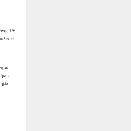
ράνης PE
αλιστεί
άνημα
μήκος
νημα