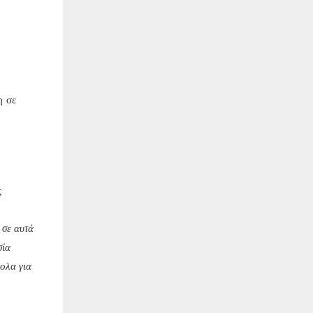
η σε
ς
 σε αυτά
σία
ολα για