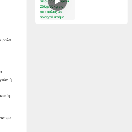
αλευριού 25kg/50kg
για σακούλες με
ανοιχτό στόμα
ο ρολό
τα
γιών ή
κκωση.
άσουμε