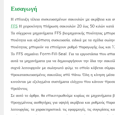
Εισαγωγή
Η επίτευξη τέλεια συσκευασμένων σακουλών με ακρίβεια και 
FFS
Η χειροκίνητη πλήρωση σακουλών 20 έως 50 κιλών κατά το
Τα σύγχρονα μηχανήματα FFS βιομηχανικής ποιότητας μπορού
ποιότητα και αξιόπιστη συσκευασία, ειδικά με τα σχέδια σωλ
ποιότητας μπορούν να επιτύχουν ρυθμό παραγωγής έως και 
Το FFS σημαίνει Form-Fill-Seal. Για τα εργοστάσια που απα
αυτά τα μηχανήματα για να δημιουργήσουν την ίδια την σακού
συχνά λειτουργούν με σωληνωτό φιλμ, το οποίο κόβεται σύμφων
προκατασκευασμένες σακούλες από πάνω. Όλη η κίνηση μέσα σ
κινούνται με εξελιγμένα συστήματα ελέγχου που κάνουν προσ
προϊόντος.
Σε αυτό το άρθρο, θα επικεντρωθούμε κυρίως σε μηχανήματα β
προηγμένους αισθητήρες για υψηλή ακρίβεια και ρυθμούς παρ
λειτουργίας, τα χαρακτηριστικά, τις εφαρμογές, τις συγκρίσεις