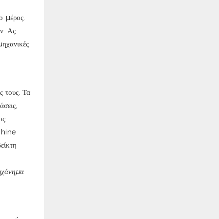
ο μέρος.
ν. Ας
μηχανικές
 τους. Τα
σεις,
ος
chine
είκτη
μηχάνημα