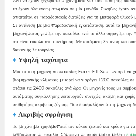
Αντί να έχουν ξεχωριστά μηχανήματα για κάθε φάση της διαδ
τα έχουν όλα ενσωματωμένα σε μία μονάδα. Συνήθως έχουν απ
απαιτείται σε παραδοσιακές διατάξεις για τη μεταφορά υλικού
Σε αντίθεση με μια παραδοσιακή εγκατάσταση, αυτά τα μηχαν
μηχανήματος γεμίζει την σακούλα, ενώ το άλλο σφραγίζει την
ότι είναι εύκολα στη συντήρηση. Με αυτόματη λίπανση και συ
διακοπής λειτουργίας.
♦
Υψηλή ταχύτητα
Μια τυπική μηχανή συσκευασίας Form-Fill-Seal μπορεί να χε
βιομηχανικής κλίμακας μπορεί να παράγει 1200 σακούλες σε
φτάσει τις 2400 σακούλες ανά ώρα. Οι μηχανές τους με σερβοκ
αυτόματης συγκόλλησης λειτουργούν συνεχώς, ακόμη και χωρίς ν
αισθητήρες ακριβείας ζύγισης που διασφαλίζουν ότι η μηχανή δε
♦
Ακριβής σφράγιση
Το μηχάνημα χρησιμοποιεί τον κύκλο ζεστού και κρύου για να
λιπάσματος με ευκολία. Σύμφωνα με ακαδημαϊκή μελέτη
δημο