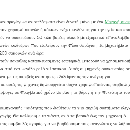
αναπαραγώγιμα αποτελέσματα είναι δυνατή μόνο με ένα
Μηχανή συσκ
ν χειρισμό σκονών ή κόκκων ενέχει κινδύνους για την υγεία και ασυ
ν να συσκευάσουν 50 κιλά βαρέος υλικού με εξαιρετικά επαναλαμβ
ηνωτών κυλίνδρων που εξαλείφουν την πίσω σφράγιση. Τα μηχανήματα
1200 σακουλών ανά ώρα.
ιτούν σακούλες κατασκευασμένες εσωτερικά, μπορούν να χρησιμοποι
λα από ένα μεγάλο ρολό πλαστικού. Αυτές οι μηχανές συσκευασίας σε
α με τις ακριβείς απαιτήσεις, εξαλείφοντας την ανάγκη για
ε αυτές τις μηχανές δημιουργείται συχνά χρησιμοποιώντας σερβομη
αρμογές σε πραγματικό χρόνο με βάση το βάρος ή την πυκνότητα του
ιομηχανικής ποιότητας που διαθέτουν τα πιο ακριβή συστήματα ελέγ
αγωγής. Θα καλύψουμε τα πάντα, από τα βασικά έως τον μηχανισμό
 και τις συμβουλές αγοράς, για να βοηθήσουμε τους αναγνώστες να λάβο