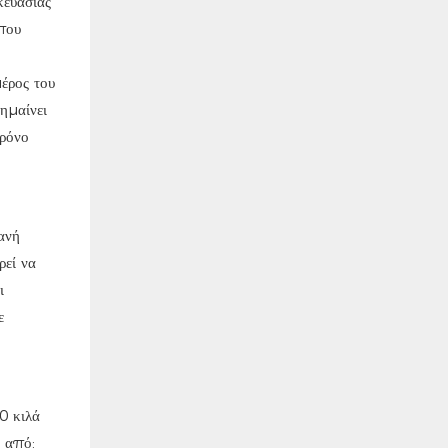
κευασίας
που
έρος του
ημαίνει
χρόνο
ανή
εί να
ι
ε
0 κιλά
ι από: