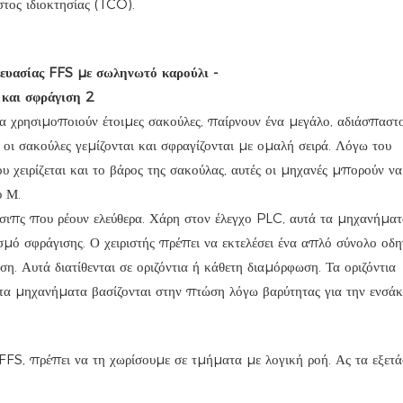
τος ιδιοκτησίας (TCO).
α χρησιμοποιούν έτοιμες σακούλες, παίρνουν ένα μεγάλο, αδιάσπαστ
 οι σακούλες γεμίζονται και σφραγίζονται με ομαλή σειρά. Λόγω του
υ χειρίζεται και το βάρος της σακούλας, αυτές οι μηχανές μπορούν να
υ Μ.
α τσιπς που ρέουν ελεύθερα. Χάρη στον έλεγχο PLC, αυτά τα μηχανήμα
μό σφράγισης. Ο χειριστής πρέπει να εκτελέσει ένα απλό σύνολο οδη
. Αυτά διατίθενται σε οριζόντια ή κάθετη διαμόρφωση. Τα οριζόντια
ετα μηχανήματα βασίζονται στην πτώση λόγω βαρύτητας για την ενσά
FFS, πρέπει να τη χωρίσουμε σε τμήματα με λογική ροή. Ας τα εξετ