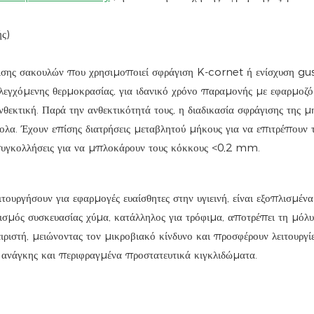
ς)
ισης σακουλών που χρησιμοποιεί σφράγιση K-cornet ή ενίσχυση gus
ελεγχόμενης θερμοκρασίας, για ιδανικό χρόνο παραμονής με εφαρμοζ
νθεκτική. Παρά την ανθεκτικότητά τους, η διαδικασία σφράγισης της μ
κολα. Έχουν επίσης διατρήσεις μεταβλητού μήκους για να επιτρέπουν 
 συγκολλήσεις για να μπλοκάρουν τους κόκκους <0,2 mm.
ιτουργήσουν για εφαρμογές ευαίσθητες στην υγιεινή, είναι εξοπλισμέν
σμός συσκευασίας χύμα, κατάλληλος για τρόφιμα, αποτρέπει τη μόλυ
ιριστή, μειώνοντας τον μικροβιακό κίνδυνο και προσφέρουν λειτουργί
ς ανάγκης και περιφραγμένα προστατευτικά κιγκλιδώματα.