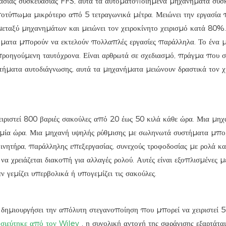
ικασίας συσκευασίας FFS, αυτά τα αυτοματοποιημένα μηχανήματα συσ
οτύπωμα μικρότερο από 5 τετραγωνικά μέτρα. Μειώνει την εργασία 
 μεταξύ μηχανημάτων και μειώνει τον χειροκίνητο χειρισμό κατά 80%.
ήματα μπορούν να εκτελούν πολλαπλές εργασίες παράλληλα. Το ένα μ
 προηγούμενη ταυτόχρονα. Είναι αρθρωτά σε σχεδιασμό, πράγμα που σ
στήματα αυτοδιάγνωσης, αυτά τα μηχανήματα μειώνουν δραστικά τον 
ιριστεί 800 βαριές σακούλες από 20 έως 50 κιλά κάθε ώρα. Μια μηχ
 μία ώρα. Μια μηχανή υψηλής ρύθμισης με σωληνωτά συστήματα μπορ
ινητήρα, παράλληλης επεξεργασίας, συνεχούς τροφοδοσίας με ρολά κα
α χρειάζεται διακοπή για αλλαγές ρολού. Αυτές είναι εξοπλισμένες μ
ν γεμίζει υπερβολικά ή υπογεμίζει τις σακούλες.
 δημιουργήσει την απόλυτη στεγανοποίηση που μπορεί να χειριστεί 5
σιεύτηκε από τον Wiley
, η συνολική αντοχή της σφράγισης εξαρτάτα