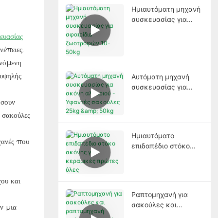
Ημιαυτόματη μηχανή
συσκευασίας για
σφαιρίδια ζωοτροφών
ευασίας
10-50kg
νέπειες.
ανόμενη
 υψηλής
Αυτόματη μηχανή
συσκευασίας για
σκόνη αλευριού -
ήσουν
Υφαντές σακούλες
 σακούλες
25kg & 50kg
Ημιαυτόματο
χανές που
επιδαπέδιο στόκο
σκόνης για
κεραμικές πρώτες
ύλες
χου και
Ραπτομηχανή για
σακούλες και
υν μια
ραπτομηχανή σκόνης