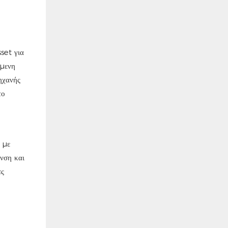
set για
όμενη
ηχανής
το
α με
νση και
ες