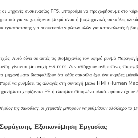
ές οι μηχανές συσκευασίας FFS, μπορούμε να προχωρήσουμε στο κύρι
ηριστικά για να χειρίζονται μικρά σνακ ή βιομηχανικές σακούλες υλικώ
ια εγκατάστασης για συσκευασία πρώτων υλών για καταναλωτές ή βιο
ώς. Αυτό δίνει σε αυτές τις βιομηχανίες τον υψηλό ρυθμό παραγωγής
 κοπή, γίνονται με ανοχή +-3 mm. Δεν υπάρχουν ανθρώπινες παρεμβά
τα μηχανήματα διασφαλίζουν ότι κάθε σακούλα έχει ένα ακριβές μέγεθ
ς μπορεί να ρυθμίσει τις αλλαγές στη συνταγή μέσω HMI (Human Ma
μηχανήματα χειρίζονται PE ή ελασματοποιημένα υλικά, εφόσον έχουν δ
έγεθος της σακούλας, οι χειριστές μπορούν να ρυθμίσουν ολόκληρο το 
Σφράγισης, Εξοικονόμηση Εργασίας