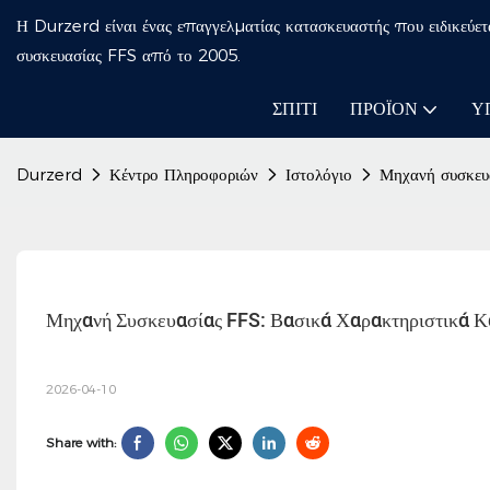
Η Durzerd είναι ένας επαγγελματίας κατασκευαστής που ειδικεύετ
συσκευασίας FFS από το 2005.
ΣΠΊΤΙ
ΠΡΟΪΌΝ
Υ
Durzerd
Κέντρο Πληροφοριών
Ιστολόγιο
Μηχανή συσκευα
Μηχανή Συσκευασίας FFS: Βασικά Χαρακτηριστικά Κ
2026-04-10
Share with: