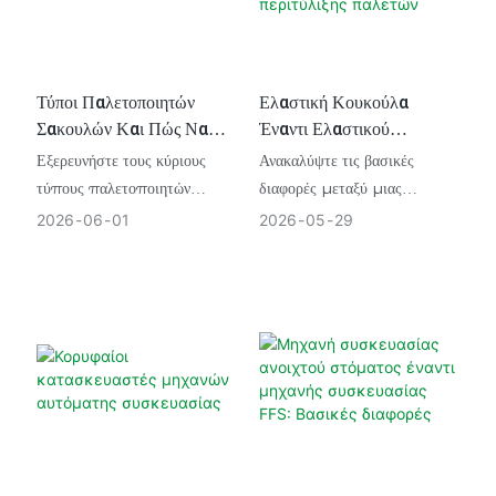
Τύποι Παλετοποιητών
Ελαστική Κουκούλα
Σακουλών Και Πώς Να
Έναντι Ελαστικού
Επιλέξετε Τον Σωστό
Περιτυλίγματος: Επιλογή
Εξερευνήστε τους κύριους
Ανακαλύψτε τις βασικές
Της Σωστής Μηχανής
τύπους παλετοποιητών
διαφορές μεταξύ μιας
Περιτύλιξης Παλετών
σακουλών: υψηλού επιπέδου,
μηχανής τύλιξης παλετών με
2026
06
01
2026
05
29
ρομποτικών, gantry και
ελαστική κουκούλα και μιας
υβριδικών, και μάθετε πώς να
μηχανής τύλιξης με ελαστική
επιλέξετε το σωστό σύστημα
κουκούλα. Επιλέξτε την
για τη γραμμή παραγωγής
ιδανική μηχανή τύλιξης
σας.
παλετών για την εγκατάστασή
σας και εξοικονομήστε
χρήματα από το κόστος
συσκευασίας τώρα!