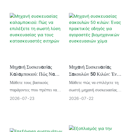
τροφών. Εξερευνήστε
παραγωγή, μειώστε το κόστος
συστήματα ανοιχτού στομίου,
εργασίας και επιτύχετε
βαλβίδας και FFS για να
ταχύτερη απόδοση επένδυσης
ενισχύσετε την απόδοση
(ROI) με την Durzerd.
επένδυσης (ROI) της
παραγωγής σας.
Μηχανή Συσκευασίας
Μηχανή Συσκευασίας
Καλαμποκιού: Πώς Να
Σακουλών 50 Κιλών: Ένας
Επιλέξετε Τη Σωστή Λύση
Πρακτικός Οδηγός Για
Μάθετε τους βασικούς
Μάθετε πώς να επιλέγετε τη
Συσκευασίας Για Τους
Αγοραστές Βιομηχανικών
παράγοντες που πρέπει να
σωστή μηχανή συσκευασίας
Κατασκευαστές Σιτηρών
Συσκευασιών Χύμα
λάβετε υπόψη όταν επιλέγετε
σακουλών 50 κιλών
2026
07
23
2026
07
22
μια μηχανή συσκευασίας
συγκρίνοντας τύπους
καλαμποκιού για να
σακουλών, επίπεδα
βελτιώσετε την
αυτοματισμού και βασικούς
αποτελεσματικότητα της
παράγοντες προμηθευτών για