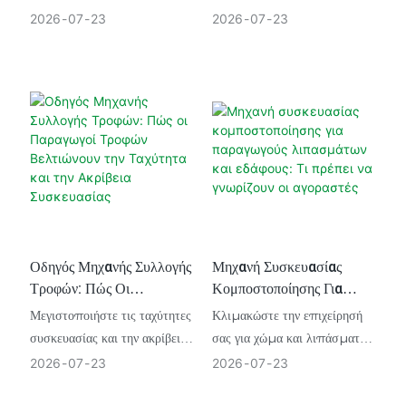
Συσκευασίας Χύμα
Χύμα Σιτηρών
στόμιο για τη γραμμή χύμα
στόμιο για τη γραμμή χύμα
2026
07
23
2026
07
23
συσκευασίας σας. Ανακαλύψτε
συσκευασίας σας. Ανακαλύψτε
συστήματα τροφοδοσίας,
συστήματα τροφοδοσίας,
λογική ζύγισης και τρόπους
λογική ζύγισης και τρόπους
μεγιστοποίησης της
μεγιστοποίησης της
απόδοσης επένδυσης (ROI)
απόδοσης επένδυσης (ROI)
του συστήματός σας.
του συστήματός σας.
Οδηγός Μηχανής Συλλογής
Μηχανή Συσκευασίας
Τροφών: Πώς Οι
Κομποστοποίησης Για
Παραγωγοί Τροφών
Παραγωγούς Λιπασμάτων
Μεγιστοποιήστε τις ταχύτητες
Κλιμακώστε την επιχείρησή
Βελτιώνουν Την Ταχύτητα
Και Εδάφους: Τι Πρέπει
συσκευασίας και την ακρίβεια
σας για χώμα και λιπάσματα
Και Την Ακρίβεια
Να Γνωρίζουν Οι
δοσολογίας με
με αυτοματοποιημένες
2026
07
23
2026
07
23
Συσκευασίας
Αγοραστές
αυτοματοποιημένα
μηχανές συσκευασίας.
μηχανήματα συσκευασίας
Βελτιστοποιήστε την