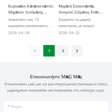
Κορυφαίοι Κατασκευαστές
Μηχανή Συσκευασίας
Μηχανών Αυτόματης
Ανοιχτού Στόματος Έναντι
Συσκευασίας
Μηχανής Συσκευασίας
Ανακαλύψτε τους 10
Συγκρίνετε τη μηχανή
FFS: Βασικές Διαφορές
κορυφαίους κατασκευαστές
συσκευασίας με ανοιχτό
αυτόματων μηχανημάτων
στόμα και τη μηχανή FFS για
2026
04
28
2026
04
22
συσκευασίας. Εξερευνήστε
να βρείτε τη σωστή αυτόματη
γρήγορα συστήματα VFFS,
μηχανή συσκευασίας για το
1
2
τάσεις της Βιομηχανίας 4.0
προϊόν, την έξοδο και τη
και λύσεις υψηλής ακρίβειας
μορφή της σακούλας σας.
όπως η DURZERD.
Επικοινωνήστε Μαζί Μας
Επικοινωνήστε μαζί μας για μια επαγγελματική προσφορά σε λύσεις
μηχανημάτων συσκευασίας και συσκευασίας στις καλύτερες τιμές.
Όνομα