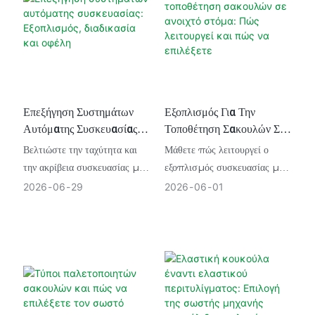
συσκευασίας και να
πιο έξυπνες αποφάσεις
υποστηρίξετε τη
βιομηχανικών αγορών.
μακροπρόθεσμη
επιχειρηματική ανάπτυξη.
Επεξήγηση Συστημάτων
Εξοπλισμός Για Την
Αυτόματης Συσκευασίας:
Τοποθέτηση Σακουλών Σε
Εξοπλισμός, Διαδικασία
Ανοιχτό Στόμα: Πώς
Βελτιώστε την ταχύτητα και
Μάθετε πώς λειτουργεί ο
Και Οφέλη
Λειτουργεί Και Πώς Να
την ακρίβεια συσκευασίας με
εξοπλισμός συσκευασίας με
Επιλέξετε
αυτόματα συστήματα
ανοιχτό στόμιο, τον πλήρη
2026
06
29
2026
06
01
συσκευασίας που έχουν
κύκλο γεμίσματος των
σχεδιαστεί για
σακουλών βήμα προς βήμα
αποτελεσματική πλήρωση,
και πώς να επιλέξετε το
σφράγιση, επισήμανση και
κατάλληλο μηχάνημα για το
χύμα παραγωγή.
προϊόν και την
παραγωγικότητά σας.