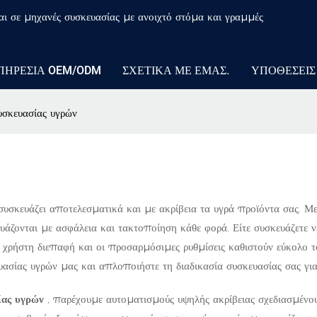
αι σε μηχανές συσκευασίας με ανοιχτό στόμα και γραμμές
ΠΗΡΕΣΊΑ OEM/ODM
ΣΧΕΤΙΚΆ ΜΕ ΕΜΆΣ.
ΥΠΟΘΈΣΕΙΣ
σκευασίας υγρών
α συσκευάζει αποτελεσματικά και με ακρίβεια τα υγρά προϊόντα σας. Μ
ευάζονται με ασφάλεια και τακτοποίηση κάθε φορά. Είτε συσκευάζετε ν
ν χρήστη διεπαφή και οι προσαρμόσιμες ρυθμίσεις καθιστούν εύκολο 
ασίας υγρών μας και απλοποιήστε τη διαδικασία συσκευασίας σας γι
ας υγρών
, παρέχουμε αυτοματισμούς υψηλής ακρίβειας σχεδιασμένου