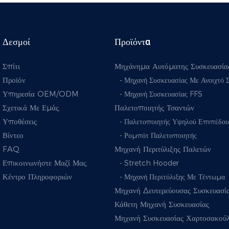
Δεσμοί
Προϊόντα
Σπίτι
Μηχάνημα Αυτόματης Συσκευασία
Προϊόν
- Μηχανή Συσκευασίας Με Ανοιχτό 
Υπηρεσία OEM/ODM
- Μηχανή Συσκευασίας FFS
Σχετικά Με Εμάς.
Παλετοποιητής Τσαντών
Υποθέσεις
- Παλετοποιητής Υψηλού Επιπέδου
Βίντεο
- Ρομπότ Παλετοποιητής
FAQ
Μηχανή Περιτύλιξης Παλετών
Επικοινωνήστε Μαζί Μας.
- Stretch Hooder
Κέντρο Πληροφοριών
- Μηχανή Περιτύλιξης Με Τέντωμα
Μηχανή Δευτερεύουσας Συσκευασί
Κάθετη Μηχανή Συσκευασίας
Μηχανή Συσκευασίας Χαρτοσακού