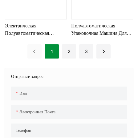
Электрическая
Полуавтоматическая
Полуавтоматическая
Упаковочная Машина Для
Машина Для Наполнения
Продуктов Питания И Зерна
Биг-Бэгов (FIBC) Рисом И
Весом 10-50 Кг.
1
2
3
Гранулами, Вместимостью
500-2000 Кг.
Отправьте запрос
Имя
Электронная Почта
Телефон