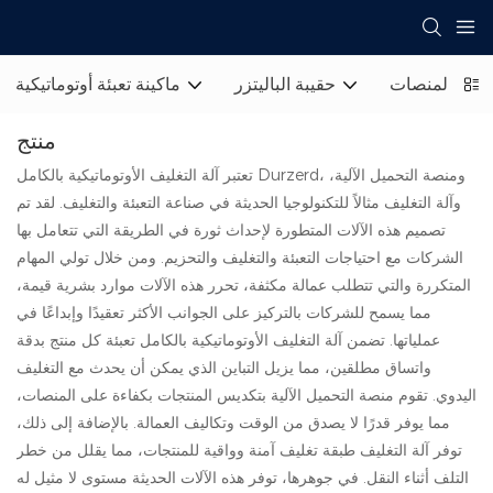
تغليف المنصات
حقيبة الباليتزر
ماكينة تعبئة أوتوماتيكية
منتج
تعتبر آلة التغليف الأوتوماتيكية بالكامل Durzerd، ومنصة التحميل الآلية،
وآلة التغليف مثالاً للتكنولوجيا الحديثة في صناعة التعبئة والتغليف. لقد تم
تصميم هذه الآلات المتطورة لإحداث ثورة في الطريقة التي تتعامل بها
الشركات مع احتياجات التعبئة والتغليف والتحزيم. ومن خلال تولي المهام
المتكررة والتي تتطلب عمالة مكثفة، تحرر هذه الآلات موارد بشرية قيمة،
مما يسمح للشركات بالتركيز على الجوانب الأكثر تعقيدًا وإبداعًا في
عملياتها. تضمن آلة التغليف الأوتوماتيكية بالكامل تعبئة كل منتج بدقة
واتساق مطلقين، مما يزيل التباين الذي يمكن أن يحدث مع التغليف
اليدوي. تقوم منصة التحميل الآلية بتكديس المنتجات بكفاءة على المنصات،
مما يوفر قدرًا لا يصدق من الوقت وتكاليف العمالة. بالإضافة إلى ذلك،
توفر آلة التغليف طبقة تغليف آمنة وواقية للمنتجات، مما يقلل من خطر
التلف أثناء النقل. في جوهرها، توفر هذه الآلات الحديثة مستوى لا مثيل له