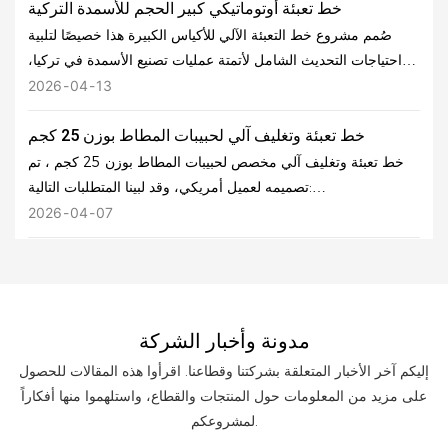
خط تعبئة أوتوماتيكي كبير الحجم للأسمدة التركية
صُمم مشروع خط التعبئة الآلي للأكياس الكبيرة هذا خصيصًا لتلبية
احتياجات التحديث الشامل لأتمتة عمليات تصنيع الأسمدة في تركيا،
مع التركيز على تعبئة الأسمدة المركبة الحبيبية والمسحوقة في
2026
04
13
أكياس كبيرة قياسية سعة 25 كجم. وباعتباره مشروعًا نموذجيًا لتطبيق
خط تعبئة وتغليف آلي لحبيبات المطاط بوزن 25 كجم
معدات التعبئة الآلية للأسمدة في الخارج، والمتجذر بعمق في سوق
تعبئة المواد الزراعية في الشرق الأوسط وأوروبا، فإنه يتوافق بدقة
خط تعبئة وتغليف آلي مخصص لحبيبات المطاط بوزن 25 كجم ، تم
مع دورات الإنتاج الزراعي المحلية في تركيا، ومعايير تصدير الأسمدة،
تصميمه لعميل أمريكي، وقد لبينا المتطلبات التالية:
وظروف العمل في المصانع. وبفضل توافقه التام مع الاحتياجات
• لا يمكن لكفاءة التعبئة اليدوية المنخفضة تلبية متطلبات توسيع
2026
04
07
التشغيلية الفعلية للعملاء في الخارج، يُعد هذا المشروع مرجعًا أساسيًا
الطاقة الإنتاجية
لأتمتة تعبئة الأسمدة في تركيا .
• خطأ كبير في الوزن وضعف في اتساق المنتج
• انخفاض معدل نجاح الحقائب، وكثرة حالات التعطل وتوقف العمل
• صعوبة التنظيف والصيانة، وتكلفة تشغيل عالية
مدونة وأخبار الشركة
• لا يوجد شهادة CE للتصدير إلى أوروبا وأمريكا
• بطء الاستجابة لخدمات ما بعد البيع عبر الحدود وخسائر كبيرة في
إليكم آخر الأخبار المتعلقة بشركتنا وقطاعنا. اقرأوا هذه المقالات للحصول
وقت التوقف عن العمل
على مزيد من المعلومات حول المنتجات والقطاع، واستلهموا منها أفكاراً
لمشروعكم.