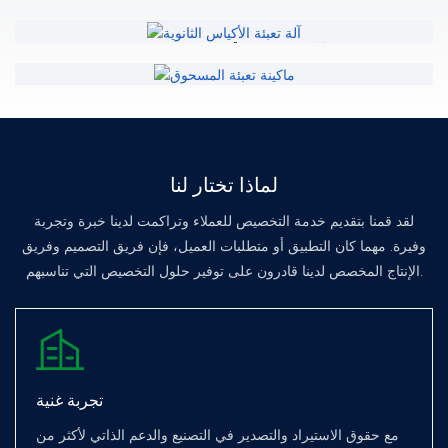
آلة تعبئة الأكياس الثانوية
مدعومة بمرافق التصنيع الحديثة، وأحدث التقنيات، والملكية
ماكينة تعبئة المسحوق
الفكرية المستقلة، وشهادة CE، وشهادة ISO 9001، نقدم لك
نحن نقدم خدمات متنوعة من عروض الأسعار وفحص الجودة
منتجات عالمية المستوى بميزات متقدمة وأسعار تنافسية وجودة
والتأمين والإقرار الجمركي والشحن والمناولة/معالجة وثائق
موثوقة والتسليم في الوقت المحدد.
التصدير وغيرها من الخدمات وفقًا لاحتياجاتك. لدينا فرق
لماذا تختار لنا
مهندسين لخدمة ما بعد البيع خلال 24 ساعة
لقد قمنا بتقديم خدمة التخصيص للعملاء وتراكمت لدينا خبرة وتجربة
وفيرة. مهما كان التطبيق أو متطلبات العميل، فإن فريق التصميم وفريق
الإنتاج المخصص لدينا قادرون على توفير حلول التخصيص التي تناسبهم.
تجربة غنية
مع حقوق الاستيراد والتصدير في التصنيع والدعم الذاتي لأكثر من