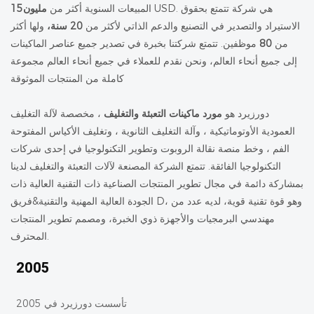
USD. هي شركة تتمتع بحقوق
مليون15
المبيعات السنوية أكثر من
الاستيراد والتصدير في التصنيع والدعم الذاتي لأكثر من
20 سنة،
ولها أكثر
من
80
موظفين. تتمتع شركتنا بخبرة في تصدير جميع عناصر الماكينات
إلى جميع أنحاء العالم، ونحن نقدم للعملاء في جميع أنحاء العالم مجموعة
كاملة من المنتجات الموثوقة
دورزيرد هو
مورد ماكينات التعبئة والتغليف
، مخصصة لآلة التغليف
العمودية الأوتوماتيكية ، وآلة التغليف الثانوية ، وتغليف الأكياس المفتوحة
الفم ، وخط منصة نقالة الروبوت وتطوير التكنولوجيا في إحدى شركات
التكنولوجيا الفائقة. تتمتع الشركة المصنعة لآلات التعبئة والتغليف لدينا
بمشاركة دائمة في مجال تطوير المنتجات الصناعية ذات التقنية العالية ذات
الجودة العالية المهنية والتقنية&فريق D، وهو قوة تقنية قوية، لديه عدد من
مهندسي البرمجيات والأجهزة ذوي الخبرة، ومصمم تطوير المنتجات
المحترف.
2005
تأسست دورزيرد في 2005