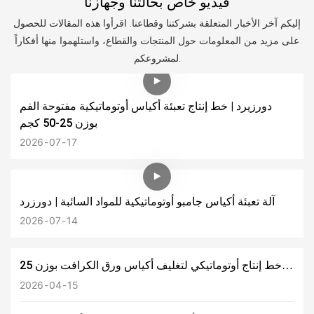
فيديو خاص بحالتنا وجهازنا
إليكم آخر الأخبار المتعلقة بشركتنا وقطاعنا. اقرأوا هذه المقالات للحصول
على مزيد من المعلومات حول المنتجات والقطاع، واستلهموا منها أفكاراً
لمشروعكم.
دورزيرد | خط إنتاج تعبئة أكياس أوتوماتيكية مفتوحة الفم
بوزن 25-50 كجم
2026
07
17
آلة تعبئة أكياس جامبو أوتوماتيكية للمواد السائبة | دورزرد
2026
07
14
خط إنتاج أوتوماتيكي لتغليف أكياس ورق الكرافت بوزن 25
كجم لشركة أليندا (اليونان) في صناعة مسحوق الحليب
2026
04
15