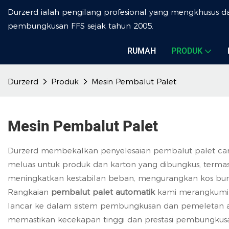
Durzerd ialah pengilang profesional yang mengkhusus 
pembungkusan FFS sejak tahun 2005.
RUMAH
PRODUK
Durzerd
Produk
Mesin Pembalut Palet
Mesin Pembalut Palet
Durzerd membekalkan penyelesaian pembalut palet ca
meluas untuk produk dan karton yang dibungkus, termasuk
meningkatkan kestabilan beban, mengurangkan kos bur
Rangkaian
pembalut palet automatik
kami merangkumi 
lancar ke dalam sistem pembungkusan dan pemeletan aut
memastikan kecekapan tinggi dan prestasi pembungkusan