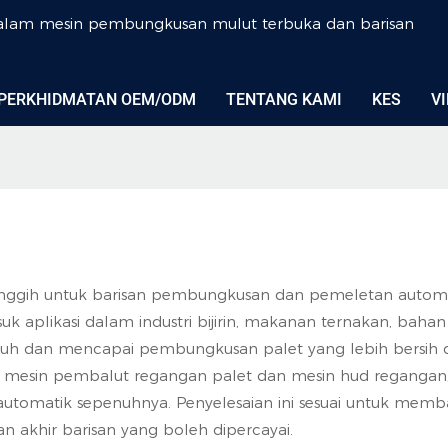
dalam mesin pembungkusan mulut terbuka dan barisan
PERKHIDMATAN OEM/ODM
TENTANG KAMI
KES
V
nggih untuk barisan pembungkusan dan pemeletan autom
 aplikasi dalam industri bijirin, makanan ternakan, bahan
uh dan mencapai pembungkusan palet yang lebih bersih 
mesin pembalut regangan palet dan mesin hud regangan,
omatik sepenuhnya. Penyelesaian ini sesuai untuk membal
 akhir barisan yang boleh dipercayai.