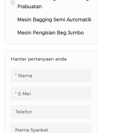
+
Sekunder Beg Premade
Prabuatan
Mesin Pembungkus Serbuk
Mesin Bagging Semi Automatik
Mesin Pembungkus Kantung
Mesin Pembungkusan Cecair
Butiran
Mesin Pengisian Beg Jumbo
Mesin Pengisian Uncang
Serbuk
Hantar pertanyaan anda
Mesin Pengisian Dan
Pengedap Poket Cecair
Nama
E-Mel
Telefon
Nama Syarikat