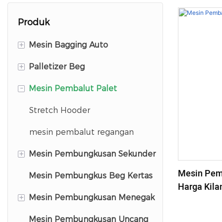
Produk
+
Mesin Bagging Auto
+
Palletizer Beg
Mesin Membuka Mulut
-
Mesin Pembalut Palet
Mesin Bagging FFS
Palletizer Aras Tinggi
Robot Palletizer
Stretch Hooder
mesin pembalut regangan
+
Mesin Pembungkusan Sekunder
Mesin Pemb
Mesin Pembungkus Beg Kertas
Mesin Pembungkusan
Harga Kila
Menengah Menegak
+
Mesin Pembungkusan Menegak
Mesin Pembungkusan
Mesin Pembungkusan Uncang
Mesin Pembungkus Butiran