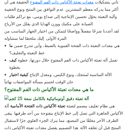
تأتي بتشكيلات
معدات تعبئة الأكياس ذات الفم المفتوح
الحقيقة هي أن
أكثر مما يدركه معظم المشترين. عدم التوافق بين المنتج ونوع الحقيبة
وآلية التعبئة يحوّل تحسين الإنتاجية إلى صداع يومي، مع تراكم طلبات
الصيانة على مكتبك ووزن الهدايا الذي يقلل من الأرباح.
لقد أعددنا شرحًا مفصلاً وواضحًا لتتمكن من اختيار الجهاز المناسب من
المرة الأولى. إليك ملخصًا لما سنتناوله:
هي معدات التعبئة ذات الفتحة الفموية بالضبط، وأين تندرج ضمن
ما
خط التعبئة والتغليف؟
تعمل آلة تعبئة الأكياس ذات الفم المفتوح خلال دورتها، خطوة
كيف
بخطوة
الآلة المناسبة لمنتجك، ونوع الكيس، ومعدل الإنتاج
كيفية اختيار
حان الوقت لحسم مسألة المواصفات نهائياً.
ما هي معدات تعبئة الأكياس ذات الفم المفتوح؟
هي نظام تغليف مصمم لتعبئة
تعبئة الأكياس ذات الفتحة الأمامية
آلة
الأكياس الجاهزة التي تصل إلى خط الإنتاج مفتوحة من أحد طرفيها. يبقى
الطرف الآخر مغلقًا من المصنع، مما يترك الجزء العلوي حرًا لاستقبال
المنتج قبل أن تغلقه الآلة. هذا التصميم يفصل معدات تعبئة الأكياس ذات