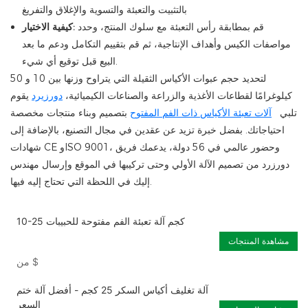
بالتثبيت والتعبئة والتسوية والإغلاق والتفريغ
قم بمطابقة رأس التعبئة مع سلوك المنتج، وحدد
كيفية الاختيار:
مواصفات الكيس وأهداف الإنتاجية، ثم قم بتقييم التكامل ودعم ما بعد
البيع قبل توقيع أي شيء.
لتحديد حجم عبوات الأكياس الثقيلة التي يتراوح وزنها بين 10 و 50
كيلوغرامًا لقطاعات الأغذية والزراعة والصناعات الكيميائية،
دورزيرد
يقوم
تلبي
آلات تعبئة الأكياس ذات الفم المفتوح
بتصميم وبناء منتجات مخصصة
احتياجاتك. بفضل خبرة تزيد عن عقدين في مجال التصنيع، بالإضافة إلى
شهادات CE وISO 9001، وحضور عالمي في 56 دولة، يدعمك فريق
دورزرد من تصميم الآلة الأولي وحتى تركيبها في الموقع وإرسال مهندس
إليك في اللحظة التي تحتاج إليه فيها.
10-25 كجم آلة تعبئة الفم مفتوحة للحبيبات
مشاهدة المنتجات
$
من
آلة تغليف أكياس السكر 25 كجم - أفضل آلة ختم
السعر