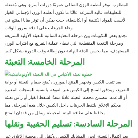
المطلوب. توفر أنظمة الوزن الصافي عمومًا دورات أسرع، وهي مُفضلة
للتطبيقات عالية السرعة. غالبًا ما تكون أنظمة الوزن الإجمالي الخيار
الأنسب للمواد الكثيفة أو الكاشطة، حيث يمكن أن تؤثر بقايا المنتج في
وعاء الجرعات على الدقة بمرور الوقت.
تجمع بعض التكوينات بين مرحلة التغذية السائبة للتعبئة الأولية السريعة
ومرحلة التغذية المتقطعة التي تبطئ عملية التفريغ مع اقتراب الوزن
المستهدف، مما يحسن الدقة النهائية دون إطالة وقت الدورة بشكل كبير.
المرحلة الخامسة: التعبئة
بعد تثبيت الكيس وتجهيز المنتج الموزون، يُفتح صمام التعبئة أو بوابة
التفريغ، ويتدفق المنتج إلى الكيس عبر الفوهة. بالنسبة للمنتجات المغبرة
أو الناعمة، تتضمن محطة التعبئة عادةً منفذًا لشفط الغبار أو رأس تعبئة
محكم الإغلاق يلتقط الجزيئات داخل الكيس خلال هذه المرحلة، مما
يحافظ على نظافة البيئة المحيطة ويقلل من فقدان المنتج.
المرحلة السادسة: تسليم الحقيبة ونقلها
بعد اكتمال التعبئة، تُحرر المشابك الكيس، ويُنقل إلى محطة الإغلاق عبر