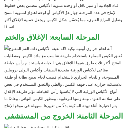
قناة الجاذبية أو سير ناقل أو وحدة تسوية الأكياس. تتضمن بعض خطوط
الإنتاج في هذه المرحلة جهاز هزّ الأكياس أو لوحة اهتزاز لتسوية المنتج
وتقليل الفراغ العلوي، مما يُحسّن شكل الكيس ويجعل عملية الإغلاق أكثر
اتساقًا.
المرحلة السابعة: الإغلاق والختم
تُغلق الكيس المملوء باستخدام طريقة تتناسب مع مادة الكيس ومتطلبات
المنتج. أكثر ثلاث طرق شيوعًا للإغلاق هي: الخياطة باستخدام رأس خياطة
صناعي للأكياس الورقية متعددة الطبقات وأكياس البولي بروبيلين
المنسوجة، واللحام الحراري باستخدام قضيب لحام يدمج بطانة أو طبقة
بلاستيكية حرارية على فوهة الكيس، والطي واللصق المستخدم في بعض
أنواع الأكياس الورقية التي لا يُناسبها رأس الخياطة. تؤثر طريقة الإغلاق
على سلامة العبوة، ومقاومتها للرطوبة، ومظهر الكيس النهائي، وعادةً ما
يتم اختيارها أثناء تهيئة الماكينة بدلًا من تغييرها بسهولة في موقع الإنتاج.
المرحلة الثامنة: الخروج من المستشفى