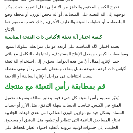
تخرج الكيس المختوم والجاهز من الآلة إلى ناقل التفريغ، حيث يمكن
توجيهه إلى آلة التعبئة على المنصات، أو آلة فحص الوزن، أو محطة وضع
الملصقات، أو خطوات التعبئة والتغليف الأخرى، وذلك حسب تصميم خط
الإنتاج.
كيفية اختيار آلة تعبئة الأكياس ذات الفتحة المناسبة
يعتمد اختيار الآلة المناسبة على أربعة عوامل مترابطة: سلوك المنتج،
ومواصفات الكيس، ومعدل الإنتاج المستهدف، واحتياجات التكامل مع باقي
خط الإنتاج. إهمال أيٍّ من هذه العوامل سيؤدي إلى استخدام آلة تعبئة
أكياس ذات فوهة مفتوحة تعمل ببطء، وتتعطل باستمرار، أو تبقى معطلة
بسبب اختناقات في مراحل الإنتاج السابقة أو اللاحقة.
قم بمطابقة رأس التعبئة مع منتجك
يُغيّر تصميم رأس التعبئة كل شيء فيما يتعلق بنظافة وسرعة تحميل
المنتج في الكيس. تتناسب الحبيبات سهلة التدفق، مثل الأرز أو حبيبات
السماد، بشكل جيد مع موازين الوزن الصافي التي تغذي فوهات الجاذبية.
تحتاج المساحيق الناعمة التي تتطاير أو تطفو، مثل الدقيق أو مسحوق
الحليب، إلى حشوات لولبية مزودة بأغطية احتواء الغبار للحفاظ على