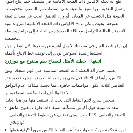
تقع آلة تعبئة الأكياس ذات الفتحة الأمامية في منتصف خط إنتاج أطول
يشمل التغذية من المنبع، والتعبئة على المنصات من المصب، وفحوصات
الجودة مثل الكشف عن المعادن أو وزن التحقق. ابحث عن معدات تعبئة
الأكياس ذات الفتحة الأمامية المزودة ببنية PLC مفتوحة، بحيث يمكن
لأنظمتك الحالية التواصل مع الآلة الجديدة دون الحاجة إلى برامج وسيطة
مخصصة.
إن توفر قطع الغيار في منطقتك لا يقل أهمية عن سعرها، لأن انتظار جهاز
استشعار لمدة أسبوعين يؤدي إلى توقف خط الإنتاج بأكمله.
اتقنها - خطك الأمثل للصياح بفم مفتوح مع دورزرد
يعتمد اختيار آلة التعبئة ذات الفتحة المناسبة على فهم منتجك، ونوع
الكيس، وأهداف الإنتاج قبل حتى زيارة صالة العرض. بمجرد تحديد هذه
العناصر الثلاثة، تكون مواصفاتك جاهزة، مما يجنبك مشاكل عدم التوافق
لاحقًا والتأخيرات المكلفة المصاحبة لها.
ملخص سريع لأهم النقاط التي يجب أن تستفيد منها من هذا الدليل:
معدات مبنية حول أكياس مُشكّلة مسبقًا ذات طرف مفتوح
ما هو:
واحد، وهي تختلف عن خطوط التعبئة والتغليف FFS (التعبئة والتغليف
والإغلاق).
دورة مُحكمة من 7 خطوات تبدأ من التقاط الكيس مروراً
كيفية عملها: