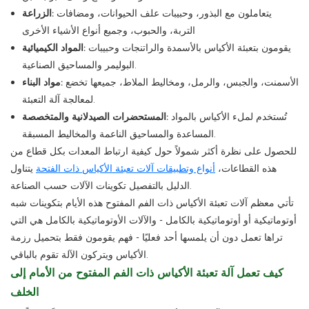
يتعاملون مع البذور، وحبيبات علف الحيوانات، ومضافات
الزراعة:
التربة، والحبوب، وجميع أنواع الأشياء الأخرى
يقومون بتعبئة الأكياس بالأسمدة والراتنجات وحبيبات
المواد الكيميائية:
البوليمر والمساحيق الصناعية.
الأسمنت، والجبس، والرمل، ومخاليط الملاط، جميعها تخضع
مواد البناء:
لمعالجة آلة التعبئة.
تُستخدم لملء الأكياس بالمواد
المستحضرات الصيدلانية والمتخصصة:
المساعدة والمساحيق الناعمة والمخاليط المسبقة.
للحصول على نظرة أكثر شمولاً حول كيفية ارتباط المعدات بكل قطاع من
هذه القطاعات،
أنواع وتطبيقات آلات تعبئة الأكياس ذات الفتحة
يتناول
الدليل بالتفصيل تكوينات الآلات حسب الصناعة.
تأتي معظم آلات تعبئة الأكياس ذات الفم المفتوح هذه الأيام بتكوينات شبه
أوتوماتيكية أو أوتوماتيكية بالكامل - والآلات الأوتوماتيكية بالكامل هي التي
تراها تعمل دون أن يلمسها أحد فعليًا - فهم يقومون فقط بتحميل رزمة
الأكياس ويتركون الآلة تقوم بالباقي.
كيف تعمل آلة تعبئة الأكياس ذات الفم المفتوح من الأمام إلى
الخلف