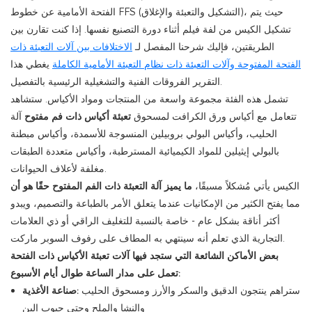
الفتحة الأمامية عن خطوط FFS (التشكيل والتعبئة والإغلاق)، حيث يتم
تشكيل الكيس من لفة فيلم أثناء دورة التصنيع نفسها. إذا كنت تقارن بين
الطريقتين، فإليك شرحنا المفصل لـ
الاختلافات بين آلات التعبئة ذات
الفتحة المفتوحة وآلات التعبئة ذات نظام التعبئة الأمامية الكاملة
يغطي هذا
التقرير الفروقات الفنية والتشغيلية الرئيسية بالتفصيل.
تشمل هذه الفئة مجموعة واسعة من المنتجات ومواد الأكياس. ستشاهد
تتعامل مع أكياس ورق الكرافت لمسحوق
تعبئة أكياس ذات فم مفتوح
آلة
الحليب، وأكياس البولي بروبيلين المنسوجة للأسمدة، وأكياس مبطنة
بالبولي إيثيلين للمواد الكيميائية المسترطبة، وأكياس متعددة الطبقات
مغلفة لأعلاف الحيوانات.
الكيس يأتي مُشكلاً مسبقًا،
ما يميز آلة التعبئة ذات الفم المفتوح حقًا هو أن
مما يفتح الكثير من الإمكانيات عندما يتعلق الأمر بالطباعة والتصميم، ويبدو
أكثر أناقة بشكل عام - خاصة بالنسبة للتغليف الراقي أو ذي العلامات
التجارية الذي تعلم أنه سينتهي به المطاف على رفوف السوبر ماركت.
بعض الأماكن الشائعة التي ستجد فيها آلات تعبئة الأكياس ذات الفتحة
تعمل على مدار الساعة طوال أيام الأسبوع:
ستراهم ينتجون الدقيق والسكر والأرز ومسحوق الحليب
صناعة الأغذية:
والنشا والملح وحتى حبوب البن