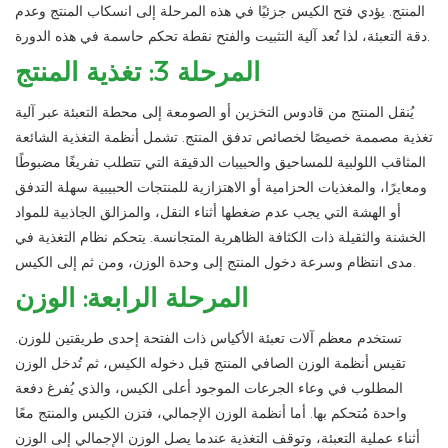
المنتج. يؤدي فتح الكيس جزئيًا في هذه المرحلة إلى انسكاب المنتج وعدم
دقة التعبئة، لذا تُعد آلية التثبيت والفتح نقطة تحكم حاسمة في هذه الدورة.
المرحلة 3: تغذية المنتج
يُنقل المنتج من قادوس التخزين أو الصومعة إلى محطة التعبئة عبر آلية
تغذية مصممة خصيصًا لخصائص تدفق المنتج. تشمل أنظمة التغذية الشائعة
المثاقب اللولبية للمساحيق والحبيبات الدقيقة التي تتطلب تفريغًا مضبوطًا
ومعايرًا، والمغذيات الحزامية أو الاهتزازية للمنتجات الحبيبية سهلة التدفق
أو الهشة التي يجب عدم ضغطها أثناء النقل، والمزالق الجاذبية للمواد
الخشنة والثقيلة ذات الكثافة الظاهرية المتجانسة. يتحكم نظام التغذية في
مدى انتظام وسرعة دخول المنتج إلى وحدة الوزن، ومن ثم إلى الكيس.
المرحلة الرابعة: الوزن
تستخدم معظم آلات تعبئة الأكياس ذات الفتحة إحدى طريقتين للوزن.
تقيس أنظمة الوزن الصافي المنتج قبل دخوله الكيس، ثم تُدخل الوزن
المطلوب في وعاء الجرعات الموجود أعلى الكيس، والذي يُفرغ دفعة
واحدة مُتحكم بها. أما أنظمة الوزن الإجمالي، فتزن الكيس والمنتج معًا
أثناء عملية التعبئة، وتوقف التغذية عندما يصل الوزن الإجمالي إلى الوزن