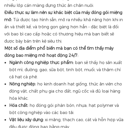
nhiều lớp cán màng đựng thức ăn chăn nuôi.
Điều thực sự làm nên sự khác biệt của máy đóng gói miệng
mở:
Túi được tạo hình sẵn, mở ra nhiều khả năng hơn khi in
ấn và thiết kế, và trông gọn gàng hơn hẳn - đặc biệt là đối
với bao bì cao cấp hoặc có thương hiệu mà bạn biết sẽ
được bày bán trên kệ siêu thị.
Một số địa điểm phổ biến mà bạn có thể tìm thấy máy
đóng bao miệng mở hoạt động 24/7:
Ngành công nghiệp thực phẩm:
bạn sẽ thấy họ sản xuất
bột mì, đường, gạo, sữa bột, tinh bột, muối, và thậm chí
cả hạt cà phê.
Nông nghiệp:
họ kinh doanh hạt giống, thức ăn viên cho
động vật, chất phụ gia cho đất, ngũ cốc và đủ loại hàng
hóa khác.
Hóa chất:
họ đóng gói phân bón, nhựa, hạt polymer và
bột công nghiệp vào các bao tải.
Vật liệu xây dựng:
xi măng, thạch cao, cát và hỗn hợp vữa
đều được đóng bao bằng máy.