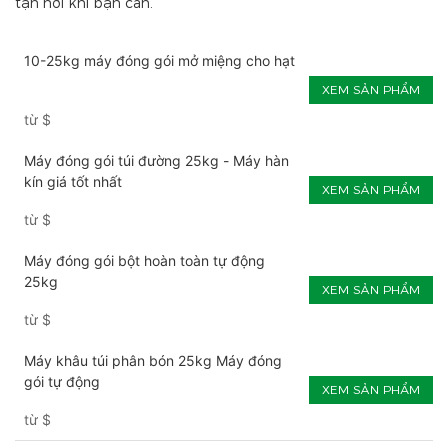
tận nơi khi bạn cần.
10-25kg máy đóng gói mở miệng cho hạt
XEM SẢN PHẨM
từ
$
Máy đóng gói túi đường 25kg - Máy hàn
kín giá tốt nhất
XEM SẢN PHẨM
từ
$
Máy đóng gói bột hoàn toàn tự động
25kg
XEM SẢN PHẨM
từ
$
Máy khâu túi phân bón 25kg Máy đóng
gói tự động
XEM SẢN PHẨM
từ
$