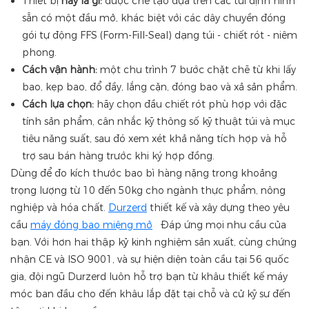
Thiết bị
này là gì:
được chế tạo dựa trên các túi định hình
sẵn có một đầu mở, khác biệt với các dây chuyền đóng
gói tự động FFS (Form-Fill-Seal) dạng túi - chiết rót - niêm
phong.
Cách vận hành:
một chu trình 7 bước chặt chẽ từ khi lấy
bao, kẹp bao, đổ đầy, lắng cặn, đóng bao và xả sản phẩm.
Cách lựa chọn:
hãy chọn đầu chiết rót phù hợp với đặc
tính sản phẩm, cân nhắc kỹ thông số kỹ thuật túi và mục
tiêu năng suất, sau đó xem xét khả năng tích hợp và hỗ
trợ sau bán hàng trước khi ký hợp đồng.
Dùng để đo kích thước bao bì hàng nặng trong khoảng
trọng lượng từ 10 đến 50kg cho ngành thực phẩm, nông
nghiệp và hóa chất.
Durzerd
thiết kế và xây dựng theo yêu
cầu
máy đóng bao miệng mở
Đáp ứng mọi nhu cầu của
bạn. Với hơn hai thập kỷ kinh nghiệm sản xuất, cùng chứng
nhận CE và ISO 9001, và sự hiện diện toàn cầu tại 56 quốc
gia, đội ngũ Durzerd luôn hỗ trợ bạn từ khâu thiết kế máy
móc ban đầu cho đến khâu lắp đặt tại chỗ và cử kỹ sư đến