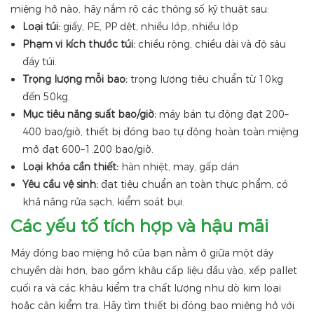
miệng hở nào, hãy nắm rõ các thông số kỹ thuật sau:
Loại túi:
giấy, PE, PP dệt, nhiều lớp, nhiều lớp
Phạm vi kích thước túi:
chiều rộng, chiều dài và độ sâu
đáy túi.
Trọng lượng mỗi bao:
trọng lượng tiêu chuẩn từ 10kg
đến 50kg.
Mục tiêu năng suất bao/giờ:
máy bán tự động đạt 200–
400 bao/giờ, thiết bị đóng bao tự động hoàn toàn miệng
mở đạt 600–1.200 bao/giờ.
Loại khóa cần thiết:
hàn nhiệt, may, gấp dán
Yêu cầu vệ sinh:
đạt tiêu chuẩn an toàn thực phẩm, có
khả năng rửa sạch, kiểm soát bụi.
Các yếu tố tích hợp và hậu mãi
Máy đóng bao miệng hở của bạn nằm ở giữa một dây
chuyền dài hơn, bao gồm khâu cấp liệu đầu vào, xếp pallet
cuối ra và các khâu kiểm tra chất lượng như dò kim loại
hoặc cân kiểm tra. Hãy tìm thiết bị đóng bao miệng hở với