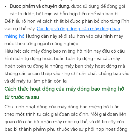
Dược phẩm và chuyên dụng:
được sử dụng để đóng gói
các tá dược, bột mịn và hỗn hợp tiền chế vào bao bì.
Để hiểu rõ hơn về cách thiết bị được phân bổ cho từng lĩnh
vực cụ thể này,
Các loại và ứng dụng của máy đóng bao
miệng hở
Hướng dẫn này sẽ đi sâu hơn vào cấu hình máy
móc theo từng ngành công nghiệp.
Hầu hết các máy đóng bao miệng hở hiện nay đều có cấu
hình bán tự động hoặc hoàn toàn tự động - và các máy
hoàn toàn tự động là những máy bạn thấy hoạt động mà
không cần ai can thiệp vào - họ chỉ cần chất chồng bao vào
và để máy tự làm phần còn lại.
Cách thức hoạt động của máy đóng bao miệng hở
từ trước ra sau
Chu trình hoạt động của máy đóng bao miệng hở tuân
theo một trình tự các giai đoạn xác định. Mỗi giai đoạn liên
quan đến các bộ phận máy móc cụ thể, và độ tin cậy của
bao bì thành phẩm phụ thuộc vào sự phối hợp hoạt động