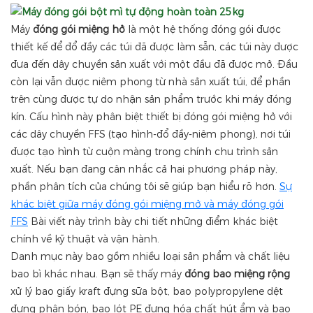
Máy
đóng gói miệng hở
là một hệ thống đóng gói được
thiết kế để đổ đầy các túi đã được làm sẵn, các túi này được
đưa đến dây chuyền sản xuất với một đầu đã được mở. Đầu
còn lại vẫn được niêm phong từ nhà sản xuất túi, để phần
trên cùng được tự do nhận sản phẩm trước khi máy đóng
kín. Cấu hình này phân biệt thiết bị đóng gói miệng hở với
các dây chuyền FFS (tạo hình-đổ đầy-niêm phong), nơi túi
được tạo hình từ cuộn màng trong chính chu trình sản
xuất. Nếu bạn đang cân nhắc cả hai phương pháp này,
phần phân tích của chúng tôi sẽ giúp bạn hiểu rõ hơn.
Sự
khác biệt giữa máy đóng gói miệng mở và máy đóng gói
FFS
Bài viết này trình bày chi tiết những điểm khác biệt
chính về kỹ thuật và vận hành.
Danh mục này bao gồm nhiều loại sản phẩm và chất liệu
bao bì khác nhau. Bạn sẽ thấy máy
đóng bao miệng rộng
xử lý bao giấy kraft đựng sữa bột, bao polypropylene dệt
đựng phân bón, bao lót PE đựng hóa chất hút ẩm và bao