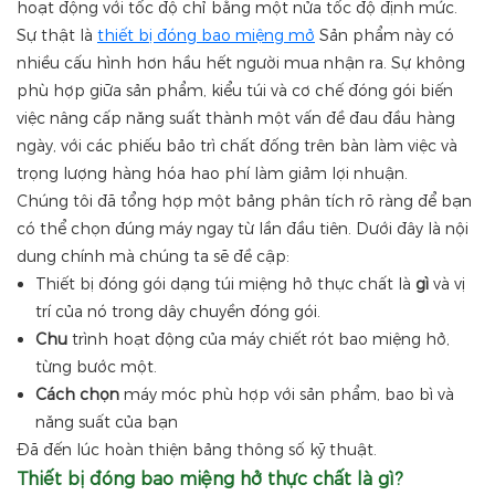
hoạt động với tốc độ chỉ bằng một nửa tốc độ định mức.
Sự thật là
thiết bị đóng bao miệng mở
Sản phẩm này có
nhiều cấu hình hơn hầu hết người mua nhận ra. Sự không
phù hợp giữa sản phẩm, kiểu túi và cơ chế đóng gói biến
việc nâng cấp năng suất thành một vấn đề đau đầu hàng
ngày, với các phiếu bảo trì chất đống trên bàn làm việc và
trọng lượng hàng hóa hao phí làm giảm lợi nhuận.
Chúng tôi đã tổng hợp một bảng phân tích rõ ràng để bạn
có thể chọn đúng máy ngay từ lần đầu tiên. Dưới đây là nội
dung chính mà chúng ta sẽ đề cập:
Thiết bị đóng gói dạng túi miệng hở thực chất là
gì
và vị
trí của nó trong dây chuyền đóng gói.
Chu
trình hoạt động của máy chiết rót bao miệng hở,
từng bước một.
Cách chọn
máy móc phù hợp với sản phẩm, bao bì và
năng suất của bạn
Đã đến lúc hoàn thiện bảng thông số kỹ thuật.
Thiết bị đóng bao miệng hở thực chất là gì?