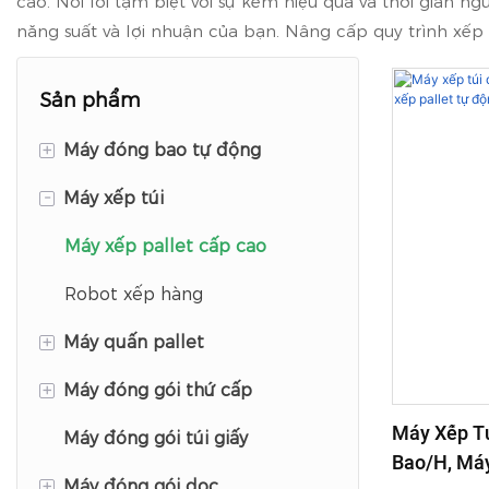
cao. Nói lời tạm biệt với sự kém hiệu quả và thời gian n
năng suất và lợi nhuận của bạn. Nâng cấp quy trình xếp 
Sản phẩm
+
Máy đóng bao tự động
-
Máy xếp túi
Máy đóng bao mở miệng
Máy đóng bao FFS
Máy xếp pallet cấp cao
Robot xếp hàng
+
Máy quấn pallet
+
Máy đóng gói thứ cấp
Áo trùm đầu căng
Máy Xếp Tú
Máy đóng gói túi giấy
máy quấn màng co
Máy đóng gói thứ cấp dọc
Bao/h, Máy
+
Máy đóng gói dọc
Máy đóng gói thứ cấp túi làm