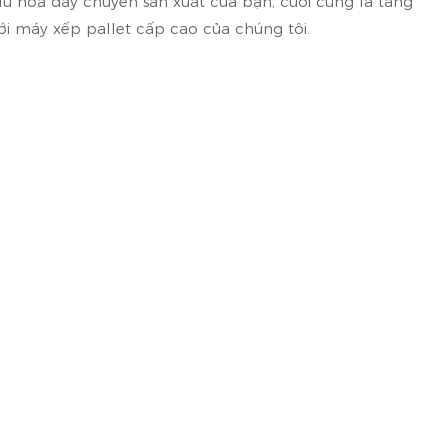
 ưu hóa dây chuyền sản xuất của bạn, cuối cùng là tăng
ới máy xếp pallet cấp cao của chúng tôi.