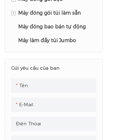
Giá Phải C
sẵn
+
Máy đóng gói túi làm sẵn
Máy đóng gói hạt
Máy đóng bao bán tự động
Máy đóng gói bột
Máy đóng gói túi hạt
Máy làm đầy túi Jumbo
Máy đóng gói chất lỏng
Máy chiết rót túi bột
Máy chiết rót và hàn kín túi
chất lỏng
Gửi yêu cầu của bạn
Tên
E-Mail
Điện Thoại