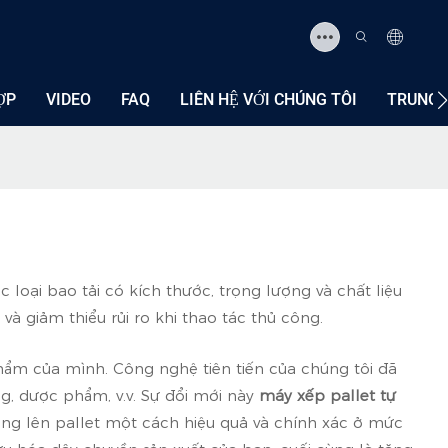
ỢP
VIDEO
FAQ
LIÊN HỆ VỚI CHÚNG TÔI
TRUNG 
loại bao tải có kích thước, trọng lượng và chất liệu
và giảm thiểu rủi ro khi thao tác thủ công.
hẩm của mình. Công nghệ tiên tiến của chúng tôi đã
, dược phẩm, v.v. Sự đổi mới này
máy xếp pallet tự
ng lên pallet một cách hiệu quả và chính xác ở mức