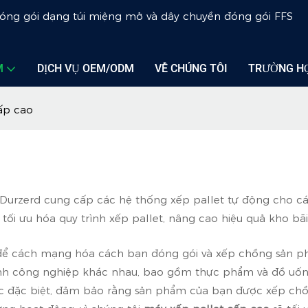
đóng gói dạng túi miệng mở và dây chuyền đóng gói FFS
M
DỊCH VỤ OEM/ODM
VỀ CHÚNG TÔI
TRƯỜNG H
ấp cao
Durzerd cung cấp các hệ thống xếp pallet tự động cho các 
tối ưu hóa quy trình xếp pallet, nâng cao hiệu quả kho bãi 
ế để cách mạng hóa cách bạn đóng gói và xếp chồng sản p
ành công nghiệp khác nhau, bao gồm thực phẩm và đồ uống
ác đặc biệt, đảm bảo rằng sản phẩm của bạn được xếp chồ