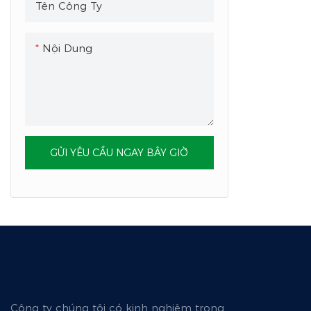
Tên Công Ty
Nội Dung
GỬI YÊU CẦU NGAY BÂY GIỜ
Công ty chúng tôi có kinh nghiệm trong