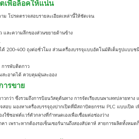
เพื่อล็อคให้แน่น
ก็ตาม โปรดตรวจสอบรายละเอียดเหล่านี้ให้ชัดเจน:
ว และความลึกของส่วนขยายด้านข้าง
.
ำได้ 200–400 ถุงต่อชั่วโมง ส่วนเครื่องบรรจุแบบอัตโนมัติเต็มรูปแบบช
, การพับติดกาว
สะอาดได้ ควบคุมฝุ่นละออง
งการขาย
ี่ยาวกว่า ซึ่งรวมถึงการป้อนวัสดุต้นทาง การจัดเรียงบนพาเลทปลายทาง
อบ มองหาเครื่องบรรจุถุงปากเปิดที่มีสถาปัตยกรรม PLC แบบเปิด เพื
องใช้ซอฟต์แวร์ตัวกลางที่กำหนดเองเพื่อเชื่อมต่อช่องว่าง
า เพราะหากต้องรอเซ็นเซอร์นานถึงสองสัปดาห์ สายการผลิตทั้งหมดก