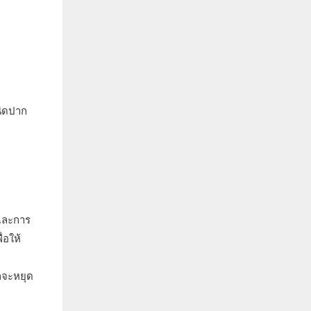
นิดปาก
 และการ
่อให้
็จะหยุด