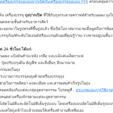
เครื่องบรรจุถุงแบบปากเปิดกับเครื่องบรรจุถุงแบบ FFS
ครอบคลุมควา
ห็น
เครื่องบรรจุ
ถุงปากเปิด
ที่ใช้กับถุงกระดาษคราฟท์สำหรับนมผง ถุงโพ
ิเนตหลายชั้นสำหรับอาหารสัตว์
งจะออกมาในรูปทรงที่ขึ้นรูปแล้ว ซึ่งเปิดโอกาสมากมายเมื่อพูดถึงการพิ
รจุภัณฑ์ระดับไฮเอนด์หรือแบรนด์เนมที่คุณรู้ว่าจะวางขายอยู่บนชั้นว
 24 ชั่วโมง ได้แก่:
ว นมผง แป้งมันสำปะหลัง เกลือ และแม้แต่เมล็ดกาแฟ
 ปุ๋ยปรับปรุงดิน ธัญพืช และสิ่งอื่นๆ อีกมากมาย
หกรรมลงในถุง
ระบวนการบรรจุลงถุงด้วยเครื่องบรรจุถุง
ช่วยในการผลิตยา ผงละเอียด และสารผสมสำเร็จรูปในถุง
ๆ สอดคล้องกับแต่ละกลุ่มอุตสาหกรรม โปรดดูที่...
ประเภทและการใช้งานข
รกำหนดค่าเครื่องจักรตามแต่ละอุตสาหกรรม
กึ่งอัตโนมัติและอัตโนมัติเต็มรูปแบบ โดยเครื่องแบบอัตโนมัติเต็มรูปแบ
งแค่ใส่ถุงเข้าไปแล้วปล่อยให้เครื่องทำงานที่เหลือเอง