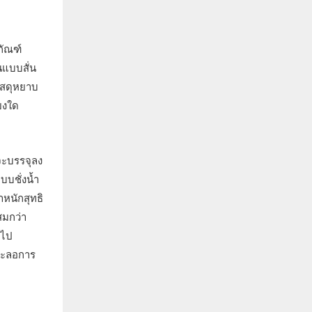
ภัณฑ์
นแบบสั่น
ัสดุหยาบ
ยงใด
จะบรรจุลง
บบชั่งน้ำ
ำหนักสุทธิ
สมกว่า
นไป
ยชะลอการ