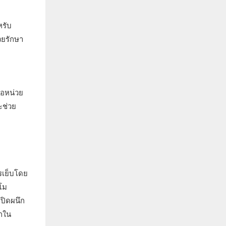
หรับ
วยรักษา
ือหน่วย
ะช่วย
ารเย็บโดย
โม
ปิดผนึก
ึกใน