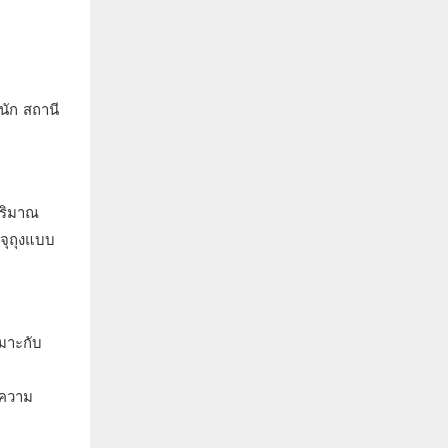
นัก สถานี
ปริมาณ
จุถุงแบบ
หมาะกับ
าความ