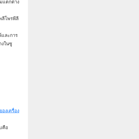
มแตกต่าง
ลีโพรพีลี
มพ์และการ
างในซู
องเครื่อง
บคือ