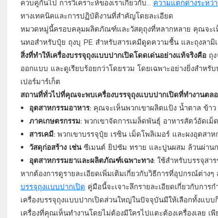
ควบคู่กันไป การวิเคราะห์ของเราเกี่ยวกับ...
ความแตกต่างระหว่าง
ทางเทคนิคและการปฏิบัติงานที่สำคัญโดยละเอียด
หมวดหมู่นี้ครอบคลุมผลิตภัณฑ์และวัสดุถุงที่หลากหลาย คุณจะเ
นทอสำหรับปุ๋ย ถุงบุ PE สำหรับสารเคมีดูดความชื้น และถุงลาม
สิ่งที่ทำให้เครื่องบรรจุถุงแบบปากเปิดโดดเด่นอย่างแท้จริงคือ
ถุ
ออกแบบ และดูเรียบร้อยกว่าโดยรวม โดยเฉพาะอย่างยิ่งสำหรับบร
เปอร์มาร์เก็ต
สถานที่ทั่วไปที่คุณจะพบเครื่องบรรจุถุงแบบปากเปิดที่ทำงานตลอด
อุตสาหกรรมอาหาร:
คุณจะเห็นพวกเขาผลิตแป้ง ​​น้ำตาล ข้า
ภาคเกษตรกรรม:
พวกเขาจัดการเมล็ดพันธุ์ อาหารสัตว์อัดเม็ด
สารเคมี:
พวกเขาบรรจุปุ๋ย เรซิน เม็ดโพลิเมอร์ และผงอุตสา
วัสดุก่อสร้าง เช่น
ซีเมนต์ ยิปซัม ทราย และปูนผสม ล้วนผ่านก
อุตสาหกรรมยาและผลิตภัณฑ์เฉพาะทาง:
ใช้สำหรับบรรจุสาร
หากต้องการดูรายละเอียดเพิ่มเติมเกี่ยวกับวิธีการที่อุปกรณ์ต่าง
บรรจุถุงแบบปากเปิด
คู่มือนี้จะเจาะลึกรายละเอียดเกี่ยวกับกา
เครื่องบรรจุถุงแบบปากเปิดส่วนใหญ่ในปัจจุบันมีให้เลือกทั้งแบบ
เครื่องที่คุณเห็นทำงานโดยไม่ต้องมีใครไปแตะต้องเครื่องเลย เพีย