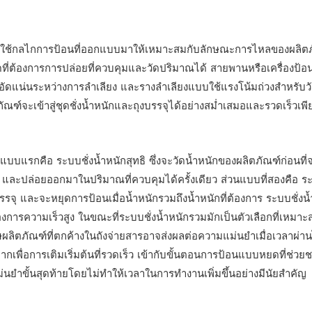
โดยใช้กลไกการป้อนที่ออกแบบมาให้เหมาะสมกับลักษณะการไหลของผลิต
ดที่ต้องการการปล่อยที่ควบคุมและวัดปริมาณได้ สายพานหรือเครื่องป้อ
รถูกอัดแน่นระหว่างการลำเลียง และรางลำเลียงแบบใช้แรงโน้มถ่วงสำหรับว
ฑ์จะเข้าสู่ชุดชั่งน้ำหนักและถุงบรรจุได้อย่างสม่ำเสมอและรวดเร็วเพี
บบแรกคือ ระบบชั่งน้ำหนักสุทธิ ซึ่งจะวัดน้ำหนักของผลิตภัณฑ์ก่อนที่
อถุง และปล่อยออกมาในปริมาณที่ควบคุมได้ครั้งเดียว ส่วนแบบที่สองคือ ระ
รจุ และจะหยุดการป้อนเมื่อน้ำหนักรวมถึงน้ำหนักที่ต้องการ ระบบชั่งน้
งการความเร็วสูง ในขณะที่ระบบชั่งน้ำหนักรวมมักเป็นตัวเลือกที่เหมาะ
เศษผลิตภัณฑ์ที่ตกค้างในถังจ่ายสารอาจส่งผลต่อความแม่นยำเมื่อเวลาผ่า
่อการเติมเริ่มต้นที่รวดเร็ว เข้ากับขั้นตอนการป้อนแบบหยดที่ช่ว
แม่นยำขั้นสุดท้ายโดยไม่ทำให้เวลาในการทำงานเพิ่มขึ้นอย่างมีนัยสำคัญ