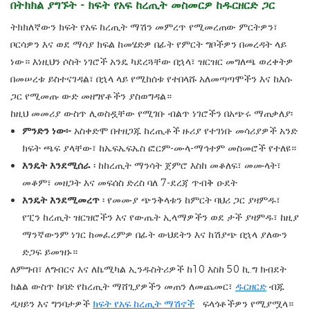
በትክክል ያግኙት - ክፍት የአፍ ከረጢት መስመርዎ ከዱርዘርድ ጋር
ትክክለኛውን ክፍት የአፍ ከረጢት ማሽን መምረጥ የሚመረጠው ምርትዎን፣
ቦርሳዎን እና ወደ ማሳያ ክፍል ከመሄድዎ በፊት የምርት ግቦችዎን በመረዳት ላይ
ነው። እነዚህን ሶስት ነገሮች አንዴ ካደረጓቸው በኋላ፣ ዝርዝር መግለጫ ወረቀትዎ
በመሠረቱ ይስተናገዳል፣ በኋላ ላይ የሚከሰቱ የተበላሹ አለመጣጣሞችን እና ከእሱ
ጋር የሚመጡ ውድ መዘግየቶችን ያስወግዳል።
ከዚህ መመሪያ ውስጥ ሊወስዷቸው የሚገቡ ብልጥ ነገሮችን በአጭሩ ማጠቃለያ፡
ምንድን ነው፡-
አስቀድሞ በተዘጋጁ ከረጢቶች ዙሪያ የተገነቡ መሳሪያዎች አንድ
ክፍት ጫፍ ያላቸው፣ ከኤፍኤፍኤስ ፎርም-ሙላ-ማኅተም መስመሮች የተለዩ።
እንዴት እንደሚሰራ
፡ ከከረጢት ማንሳት ጀምሮ እስከ መቆለፍ፣ መሙላት፣
መቆም፣ መዘጋት እና መፍሰስ ድረስ ባለ 7-ደረጃ ጥብቅ ዑደት
እንዴት እንደሚመረጥ
፡ የመሙያ ጭንቅላቱን ከምርት ባህሪ ጋር ያዛምዱ፣
የፒን ከረጢት ዝርዝሮችን እና የውጤት ኢላማዎችን ወደ ታች ያዛምዱ፣ ከዚያ
ማንኛውንም ነገር ከመፈረምዎ በፊት ውህደትን እና ከሽያጭ በኋላ ያለውን
ድጋፍ ይመዝኑ።
ለምግብ፣ ለግብርና እና ለኬሚካል ኢንዱስትሪዎች ከ10 እስከ 50 ኪ.ግ ክብደት
ክልል ውስጥ ከባድ የከረጢት ማሸጊያዎችን መጠን ለመጨመር፣
ዱርዘርድ
ብጁ
ዲዛይን እና ግንባታዎች
ክፍት የአፍ ከረጢት ማሽኖች
ፍላጎቶችዎን የሚያሟላ።