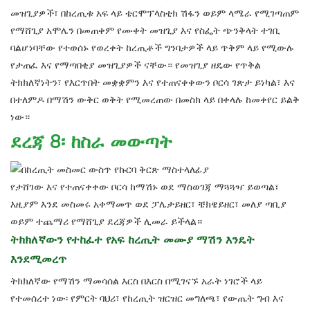
መዝጊያዎች፣ በከረጢቱ አፍ ላይ ቴርሞፕላስቲክ ሽፋን ወይም ላሜራ የሚገጣጠም
የማሸጊያ አሞሌን በመጠቀም የሙቀት መዝጊያ እና የስፌት ጭንቅላት ተገቢ
ባልሆነባቸው የተወሰኑ የወረቀት ከረጢቶች ግንባታዎች ላይ ጥቅም ላይ የሚውሉ
የታጠፈ እና የማጣበቂያ መዝጊያዎች ናቸው። የመዝጊያ ዘዴው የጥቅል
ትክክለኛነትን፣ የእርጥበት መቋቋምን እና የተጠናቀቀውን ቦርሳ ገጽታ ይነካል፣ እና
በተለምዶ በማሽን ውቅር ወቅት የሚመረጠው በመስክ ላይ በቀላሉ ከመቀየር ይልቅ
ነው።
ደረጃ 8፡ ከስራ መውጣት
የታሸገው እና ​​የተጠናቀቀው ቦርሳ ከማሽኑ ወደ ማስወገጃ ማጓጓዣ ይወጣል፣
እዚያም እንደ መስመሩ አቀማመጥ ወደ ፓሌታይዘር፣ ቼክዌይዘር፣ መለያ ጣቢያ
ወይም ተጨማሪ የማሸጊያ ደረጃዎች ሊመራ ይችላል።
ትክክለኛውን የተከፈተ የአፍ ከረጢት መሙያ ማሽን እንዴት
እንደሚመረጥ
ትክክለኛው የማሽን ማመሳሰል እርስ በእርስ በሚገናኙ አራት ነገሮች ላይ
የተመሰረተ ነው፡ የምርት ባህሪ፣ የከረጢት ዝርዝር መግለጫ፣ የውጤት ግብ እና