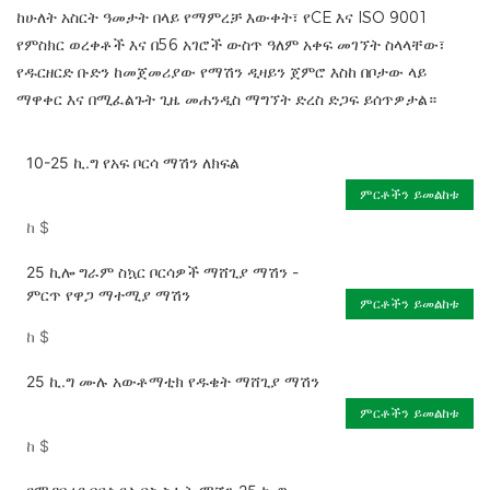
ከሁለት አስርት ዓመታት በላይ የማምረቻ እውቀት፣ የCE እና ISO 9001
የምስክር ወረቀቶች እና በ56 አገሮች ውስጥ ዓለም አቀፍ መገኘት ስላላቸው፣
የዱርዘርድ ቡድን ከመጀመሪያው የማሽን ዲዛይን ጀምሮ እስከ በቦታው ላይ
ማዋቀር እና በሚፈልጉት ጊዜ መሐንዲስ ማግኘት ድረስ ድጋፍ ይሰጥዎታል።
10-25 ኪ.ግ የአፍ ቦርሳ ማሽን ለክፍል
ምርቶችን ይመልከቱ
ከ
$
25 ኪሎ ግራም ስኳር ቦርሳዎች ማሸጊያ ማሽን -
ምርጥ የዋጋ ማተሚያ ማሽን
ምርቶችን ይመልከቱ
ከ
$
25 ኪ.ግ ሙሉ አውቶማቲክ የዱቄት ማሸጊያ ማሽን
ምርቶችን ይመልከቱ
ከ
$