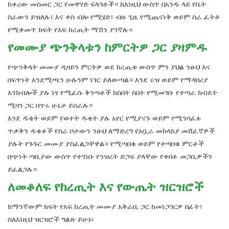
ከቀሪው መስመር ጋር የመዋሃድ ፍላጎቶች። ከእነዚህ ውስጥ በአንዱ ላይ የቤት
ስራውን ይዝለሉ፣ እና ቀስ ብሎ የሚሄድ፣ ብዙ ጊዜ የሚጨናነቅ ወይም ስራ ፈትቶ
የሚቀመጥ ክፍት የአፍ ከረጢት ማሽን ያገኛሉ።
የመሙያ ጭንቅላቱን ከምርትዎ ጋር ያዛምዱ
የጭንቅላት መሙያ ዲዛይን ምርትዎ ወደ ከረጢቱ ውስጥ ምን ያህል ንፁህ እና
በፍጥነት እንደሚጫን ሁሉንም ነገር ይለውጣል። እንደ ሩዝ ወይም የማዳበሪያ
እንክብሎች ያሉ ነፃ የሚፈሱ ቅንጣቶች ከስበት ስበት የሚመገቡ የተጣራ ክብደት
ሚዛን ጋር በጥሩ ሁኔታ ይሰራሉ።
እንደ ዱቄት ወይም የወተት ዱቄት ያሉ አየር የሚያናጉ ወይም የሚንሳፈፉ
ጥቃቅን ዱቄቶች የስራ ቦታውን ንፁህ ለማድረግ የአቧራ መከላከያ መሸፈኛዎች
ያሉት የጉጉር መሙያ ያስፈልጋቸዋል። የሚጣበቁ ወይም የተጣበቁ ምርቶች
በጭነት ጣቢያው ውስጥ የተገነቡ የንዝረት ድጋፍ ያላቸው የቀበቶ መጋቢዎችን
ይፈልጋሉ።
ለመቆለፍ የከረጢት እና የውጤት ዝርዝሮች
ከማንኛውም ክፍት የአፍ ከረጢት መሙያ አቅራቢ ጋር ከመነጋገርዎ በፊት፣
ስለእነዚህ ዝርዝሮች ግልጽ ይሁኑ፡