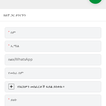
ከእኛ ጋር ይገናኙን
ስም
ኢሜል
ስልክ/WhatsApp
የመከራ ስም
የእርስዎን መስፈርቶች ፋይል ይስቀሉ።
ይዘት