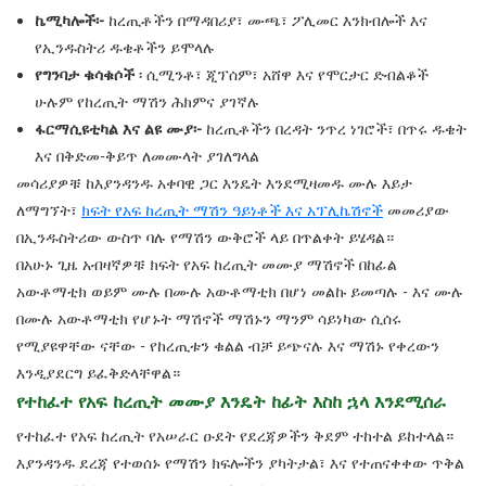
ኬሚካሎች፡-
ከረጢቶችን በማዳበሪያ፣ ሙጫ፣ ፖሊመር እንክብሎች እና
የኢንዱስትሪ ዱቄቶችን ይሞላሉ
የግንባታ ቁሳቁሶች
፡ ሲሚንቶ፣ ጂፕሰም፣ አሸዋ እና የሞርታር ድብልቆች
ሁሉም የከረጢት ማሽን ሕክምና ያገኛሉ
ፋርማሲዩቲካል እና ልዩ ሙያ፡-
ከረጢቶችን በረዳት ንጥረ ነገሮች፣ በጥሩ ዱቄት
እና በቅድመ-ቅይጥ ለመሙላት ያገለግላል
መሳሪያዎቹ ከእያንዳንዱ አቀባዊ ጋር እንዴት እንደሚዛመዱ ሙሉ እይታ
ለማግኘት፣
ክፍት የአፍ ከረጢት ማሽን ዓይነቶች እና አፕሊኬሽኖች
መመሪያው
በኢንዱስትሪው ውስጥ ባሉ የማሽን ውቅሮች ላይ በጥልቀት ይሄዳል።
በአሁኑ ጊዜ አብዛኛዎቹ ክፍት የአፍ ከረጢት መሙያ ማሽኖች በከፊል
አውቶማቲክ ወይም ሙሉ በሙሉ አውቶማቲክ በሆነ መልኩ ይመጣሉ - እና ሙሉ
በሙሉ አውቶማቲክ የሆኑት ማሽኖች ማሽኑን ማንም ሳይነካው ሲሰሩ
የሚያዩዋቸው ናቸው - የከረጢቱን ቁልል ብቻ ይጭናሉ እና ማሽኑ የቀረውን
እንዲያደርግ ይፈቅድላቸዋል።
የተከፈተ የአፍ ከረጢት መሙያ እንዴት ከፊት እስከ ኋላ እንደሚሰራ
የተከፈተ የአፍ ከረጢት የአሠራር ዑደት የደረጃዎችን ቅደም ተከተል ይከተላል።
እያንዳንዱ ደረጃ የተወሰኑ የማሽን ክፍሎችን ያካትታል፣ እና የተጠናቀቀው ጥቅል