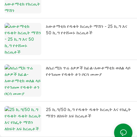
አውቶማቲክ የዱቄት ከረጢት ማሽን - 25 ኪ.ግ እና
50 ኪ.ግ የተሸመኑ ከረጢቶች
ለሴራሚክ ጥሬ ዕቃዎች ከፊል-አውቶማቲክ ወለል ላይ
የተገጠመ የዱቄት ቶን ቦርሳ መሙያ
25 ኪ.ግ/50 ኪ.ግ የዱቄት ዱቄት ከረጢት እና የስፌት
ማሽን ለክፍት አፍ ከረጢቶች