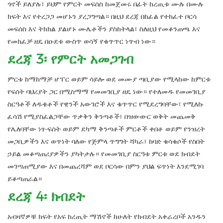
ጎኖች ይለያሉ፣ ይህም የምርት መፍሰስ ከመጀመሩ በፊት ከረጢቱ ሙሉ በሙሉ
ክፍት እና የተረጋጋ መሆኑን ያረጋግጣል። በዚህ ደረጃ በከፊል የተከፈተ ቦርሳ
መፍሰስ እና ትክክል ያልሆኑ ሙሌቶችን ያስከትላል፣ ስለዚህ የመቆንጠጫ እና
የመክፈቻ ዘዴ በዑደቱ ውስጥ ወሳኝ የቁጥጥር ነጥብ ነው።
ደረጃ 3፡ የምርት አመጋገብ
ምርቱ ከማከማቻ ሆፐር ወይም ሳይሎ ወደ መሙያ ጣቢያው የሚላከው ከምርቱ
የፍሰት ባህሪያት ጋር በሚስማማ የመመገቢያ ዘዴ ነው። የተለመዱ የመመገቢያ
ስርዓቶች ለዱቄቶች የዊንች አውገሮች እና ቁጥጥር የሚደረግባቸው፣ የሚለኩ
ፈሳሽ የሚያስፈልጋቸው ጥቃቅን ቅንጣቶች፣ በዝውውር ወቅት መጨመቅ
የሌለባቸው ነፃ-ፍሰት ወይም ደካማ ቅንጣቶች ምርቶች ቀበቶ ወይም የንዝረት
መጋቢዎችን እና ወጥነት ባለው የጅምላ ጥግግት ሻካራ፣ ከባድ ቁሳቁሶች የስበት
ኃይል መቆጣጠሪያዎችን ያካትታሉ። የመመገቢያ ስርዓቱ ምርቱ ወደ ክብደት
መገጣጠሚያው እና በመጨረሻም ወደ ቦርሳው በምን ያህል ፍጥነት እንደሚገባ
ይቆጣጠራል።
ደረጃ 4፡ ክብደት
አብዛኛዎቹ ክፍት የአፍ ከረጢት ማሽኖች ከሁለት የክብደት አቀራረቦች አንዱን