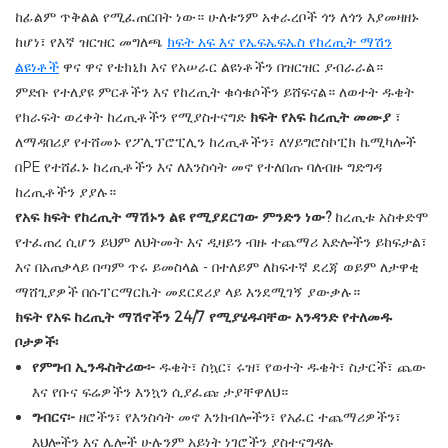
ከፊልም ጥቅልል ​​የሚፈጠርበት ነው። ሁለቱንም አቀራረቦች ጎን ለጎን እያመዛዘኑ
ከሆነ፣ የእኛ ዝርዝር መግለጫ
ክፍት አፍ እና የኤፍኤፍኤስ የከረጢት ማሽን
ልዩነቶች
ዋና ዋና የቴክኒክ እና የአሠራር ልዩነቶችን በዝርዝር ያብራራል።
ምድቡ የተለያዩ ምርቶችን እና የከረጢት ቁሳቁሶችን ይሸፍናል።
ለወተት ዱቄት
የክራፍት ወረቀት ከረጢቶችን የሚያስተናግድ
ክፍት የአፍ ከረጢት መሙያ
፣
ለማዳበሪያ የተሸመኑ የፖሊፕሮፒሊን ከረጢቶችን፣ ለሃይግሮስኮፒክ ኬሚካሎች
በPE የተሸፈኑ ከረጢቶችን እና ለእንስሳት መኖ የተለበጡ ባለብዙ ግድግዳ
ከረጢቶችን ያያሉ።
የአፍ ክፍት የከረጢት ማሽኑን ልዩ የሚያደርገው ምንድን ነው?
ከረጢቱ አስቀድሞ
የተፈጠረ ሲሆን ይህም ለህትመት እና ዲዛይን ብዙ ተጨማሪ እድሎችን ይከፍታል፣
እና በአጠቃላይ በጣም ጥሩ ይመስላል - በተለይም ለከፍተኛ ደረጃ ወይም ለታዋቂ
ማሸጊያዎች በሱፐርማርኬት መደርደሪያ ላይ እንደሚገኝ ያውቃሉ።
ክፍት የአፍ ከረጢት ማሽኖችን 24/7 የሚያሄዱባቸው አንዳንድ የተለመዱ
ቦታዎች፡
የምግብ ኢንዱስትሪው፡-
ዱቄት፣ ስኳር፣ ሩዝ፣ የወተት ዱቄት፣ ስታርች፣ ጨው
እና የቡና ፍሬዎችን እንኳን ሲያፈጩ ታያቸዋለህ።
ግብርና፡-
ዘሮችን፣ የእንስሳት መኖ እንክብሎችን፣ የአፈር ተጨማሪዎችን፣
እህሎችን እና ሌሎች ሁሉንም አይነት ነገሮችን ያስተናግዳሉ