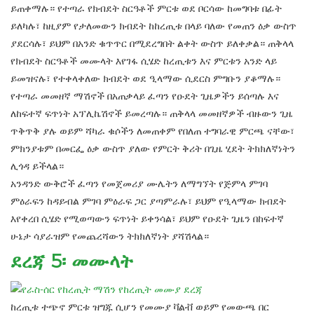
ይጠቀማሉ። የተጣራ የክብደት ስርዓቶች ምርቱ ወደ ቦርሳው ከመግባቱ በፊት
ይለካሉ፣ ከዚያም የታለመውን ክብደት ከከረጢቱ በላይ ባለው የመጠን ዕቃ ውስጥ
ያደርሳሉ፣ ይህም በአንድ ቁጥጥር በሚደረግበት ልቀት ውስጥ ይለቀቃል። ጠቅላላ
የክብደት ስርዓቶች መሙላት እየገፋ ሲሄድ ከረጢቱን እና ምርቱን አንድ ላይ
ይመዝናሉ፣ የተቀላቀለው ክብደት ወደ ዒላማው ሲደርስ ምግቡን ያቆማሉ።
የተጣራ መመዘኛ ማሽኖች በአጠቃላይ ፈጣን የዑደት ጊዜዎችን ይሰጣሉ እና
ለከፍተኛ ፍጥነት አፕሊኬሽኖች ይመረጣሉ። ጠቅላላ መመዘኛዎች ብዙውን ጊዜ
ጥቅጥቅ ያሉ ወይም ሻካራ ቁሶችን ለመጠቀም የበለጠ ተግባራዊ ምርጫ ናቸው፣
ምክንያቱም በመርፌ ዕቃ ውስጥ ያለው የምርት ቅሪት በጊዜ ሂደት ትክክለኛነትን
ሊጎዳ ይችላል።
አንዳንድ ውቅሮች ፈጣን የመጀመሪያ ሙሌትን ለማግኘት የጅምላ ምገባ
ምዕራፍን ከዳይብል ምገባ ምዕራፍ ጋር ያጣምራሉ፣ ይህም የዒላማው ክብደት
እየቀረበ ሲሄድ የሚወጣውን ፍጥነት ይቀንሳል፣ ይህም የዑደት ጊዜን በከፍተኛ
ሁኔታ ሳያራዝም የመጨረሻውን ትክክለኛነት ያሻሽላል።
ደረጃ 5፡ መሙላት
ከረጢቱ ተጭኖ ምርቱ ዝግጁ ሲሆን የመሙያ ቫልቭ ወይም የመውጫ በር