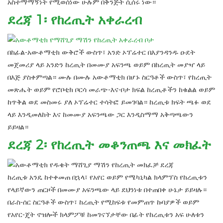
አስተማማኝነት የሚወሰነው ሁሉም በቅንጅት ሲሰሩ ነው።
ደረጃ 1፡ የከረጢት አቀራረብ
በከፊል-አውቶማቲክ ውቅሮች ውስጥ፣ አንድ ኦፕሬተር በእያንዳንዱ ዑደት
መጀመሪያ ላይ አንድን ከረጢት በመሙያ አፍንጫ ወይም በከረጢት መያዣ ላይ
በእጅ ያስቀምጣል። ሙሉ በሙሉ አውቶማቲክ በሆኑ ስርዓቶች ውስጥ፣ የከረጢት
መጽሔት ወይም የሮቦቲክ ቦርሳ መራጭ-እና-ቦታ ክፍል ከረጢቶችን ከቁልል ወይም
ከጥቅል ወደ መስመሩ ያለ ኦፕሬተር ተሳትፎ ይመገባል። ከረጢቱ ክፍት ጫፉ ወደ
ላይ እንዲመለከት እና ከመሙያ አፍንጫው ጋር እንዲስማማ አቅጣጫውን
ይይዛል።
ደረጃ 2፡ የከረጢት መቆንጠጫ እና መክፈት
ከረጢቱ አንዴ ከተቀመጠ በኋላ፣ የአየር ወይም የሜካኒካል ክላምፕስ የከረጢቱን
የላይኛውን ጠርዞች በመሙያ አፍንጫው ላይ ደህንነቱ በተጠበቀ ሁኔታ ይይዛሉ።
በራስ-ሰር ስርዓቶች ውስጥ፣ ከረጢት የሚከፍቱ የመምጠጥ ኩባያዎች ወይም
የአየር-ጄት ኖዝሎች ክላምፖቹ ከመገናኘታቸው በፊት የከረጢቱን አፍ ሁለቱን