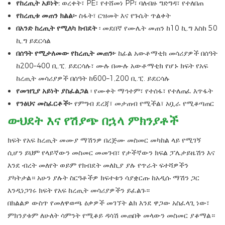
የከረጢት አይነት:
ወረቀት፣ PE፣ የተሸመነ PP፣ ባለብዙ ግድግዳ፣ የተለበጠ
የከረጢቱ መጠን ክልል፡-
ስፋት፣ ርዝመት እና የጉሴት ጥልቀት
በአንድ ከረጢት የሚለካ ክብደት
፡ መደበኛ የሙሌት መጠን ከ10 ኪ.ግ እስከ 50
ኪ.ግ ይደርሳል
በሰዓት የሚታለመው የከረጢት መጠን፦
ከፊል አውቶማቲክ መሳሪያዎች በሰዓት
ከ200–400 ቢ.ፒ. ይደርሳሉ፣ ሙሉ በሙሉ አውቶማቲክ የሆኑ ክፍት የአፍ
ከረጢት መሳሪያዎች በሰዓት ከ600–1,200 ቢ.ፒ. ይደርሳሉ
የመዝጊያ አይነት ያስፈልጋል
፡ የሙቀት ማኅተም፣ የተሰፋ፣ የተለጠፈ እጥፋት
የንፅህና መስፈርቶች፡-
የምግብ ደረጃ፣ መታጠብ የሚችል፣ አቧራ የሚቆጣጠር
ውህደት እና የሽያጭ በኋላ ምክንያቶች
ክፍት የአፍ ከረጢት መሙያ ማሽንዎ በረጅሙ መስመር መካከል ላይ የሚገኝ
ሲሆን ይህም የላይኛውን መስመር መመገብ፣ የታችኛውን ክፍል ፓሌታይዜሽን እና
እንደ ብረት መለየት ወይም የክብደት መለኪያ ያሉ የጥራት ፍተሻዎችን
ያካትታል። አሁን ያሉት ስርዓቶችዎ ክፍተቱን ሳያቋርጡ ከአዲሱ ማሽን ጋር
እንዲነጋገሩ ክፍት የአፍ ከረጢት መሳሪያዎችን ይፈልጉ።
በክልልዎ ውስጥ የመለዋወጫ ዕቃዎች መገኘት ልክ እንደ ዋጋው አስፈላጊ ነው፣
ምክንያቱም ለሁለት ሳምንት የሚቆይ ዳሳሽ መጠበቅ መላውን መስመር ያቆማል።