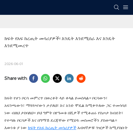
ክፍት የአፍ ከረጢት መሳሪያዎች፡ እንዴት እንደሚሰራ እና እንዴት 
እንደሚመረጥ
2026-06-01
Share with:
ክፍት የሆነ ቦርሳ መምረጥ በወረቀት ላይ ቀላል ይመስላል። ቦርሳውን፣
አፍንጫውን፣ ማጓጓዣውን ታያለህ፣ እና አንድ ሞዴል ከሚቀጥለው ጋር ተመሳሳይ
ነው ብለህ ታስባለህ። ይህ ግምት በየዓመቱ በሺዎች የሚቆጠሩ የስጦታ ክብደት፣
የተጣሉ ቦርሳዎች እና በግማሽ ደረጃቸው የሚሄዱ መስመሮችን ያስወጣል።
እውነቱ ያ ነው
ክፍት የአፍ ከረጢት መሳሪያዎች
አብዛኛዎቹ ገዢዎች ከሚያስቡት