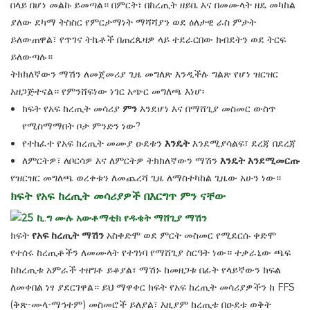
በላይ በሆነ መልኩ ይመጣል። በምርት፣ በከረጢት ዘይቤ እና በመሙላት ዘዴ መካከል
ያለው ደካማ ትስስር የምርታማነት ማሻሻያን ወደ ዕለታዊ ራስ ምታት
ይለውጠዋል፣ የጥገና ትኬቶች በጠረጴዛዎ ላይ ተደራርበው ክብደትን ወደ ትርፍ
ይለውጣሉ።
ትክክለኛውን ማሽን ለመጀመሪያ ጊዜ መግለጽ እንዲችሉ ግልጽ የሆነ ዝርዝር
አዘጋጅተናል። የምንሸፍነው ነገር አጭር መግለጫ እነሆ፡
ክፍት የአፍ ከረጢት መሳሪያ
ምን
እንደሆነ እና በማሸጊያ መስመር ውስጥ
የሚስማማበት ቦታ ምንድን ነው?
የተከፈተ የአፍ ከረጢት መሙያ ዑደቱን
እንዴት
እንደሚያሳልፍ፣ ደረጃ በደረጃ
ለምርትዎ፣ ለቦርሳዎ እና ለምርትዎ ትክክለኛውን ማሽን
እንዴት እንደሚመርጡ
የዝርዝር መግለጫ ወረቀቱን ለመጨረሻ ጊዜ ለማስተካከል ጊዜው አሁን ነው።
ክፍት የአፍ ከረጢት መሳሪያዎች በእርግጥ ምን ናቸው
ክፍት
የአፍ ከረጢት ማሽን
አስቀድሞ ወደ ምርት መስመር የሚደርሱ ቀድሞ
የተሰሩ ከረጢቶችን ለመሙላት የተገነባ የማሸጊያ ስርዓት ነው። ተቃራኒው ጫፍ
ከከረጢቱ አምራች ተዘግቶ ይቆያል፣ ማሽኑ ከመዘጋቱ በፊት የላይኛውን ክፍል
ለመቀበል ነፃ ያደርገዋል። ይህ ማዋቀር ክፍት የአፍ ከረጢት መሳሪያዎችን ከ FFS
(ቅጽ-ሙላ-ማኅተም) መስመሮች ይለያል፣ እዚያም ከረጢቱ በዑደቱ ወቅት