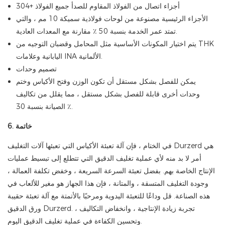
أجزاء اتصال من الفولاذ المقاوم للصدأ جميع الفولاذ +304
الأجزاء الرئيسية مصنوعة من لوحات فولاذية سميكة 10 مم ، والتي
تمتد عمر الخدمة بنسبة 50 ٪ مقارنة مع المعدات العادية.
يتم اختيار المكونات الأساسية مثل المحامل وقضبان التوجيه من THK
اليابانية وعلامات INA الألمانية.
تصميم وحدات
يمكن للفصل بشكل مستقل أن تكون الوزن وفتح الأكياس وختم
وحدات أخرى قابلة للفصل بشكل مستقل ، مما يقلل من تكاليف
الصيانة بنسبة 30 ٪.
6. خاتمة
في الختام ، فإن آلة تعبئة الأكياس التي تعبئها آلات التغليف Durzerd هي
أمر لا بد منه لأي عملية تغليف الدقيق التي تتطلع إلى تبسيط عمليات
الإنتاج الخاصة بهم. بفضل تعبئة السرعة السريعة ، وخفض تكلفة العمالة ،
وجودة التغليف المتسقة ، والمتانة ، فإن هذا الجهاز هو مغير للألعاب في
هذه الصناعة. قل وداعًا للتعبئة اليدوية ومرحبًا بالأتمتة مع آلة تعبئة حقيبة
ورق الدقيق Durzerd. تجربة زيادة الإنتاجية ، وانخفاض التكاليف ،
وتحسين الكفاءة في عملية تغليف الدقيق اليوم.