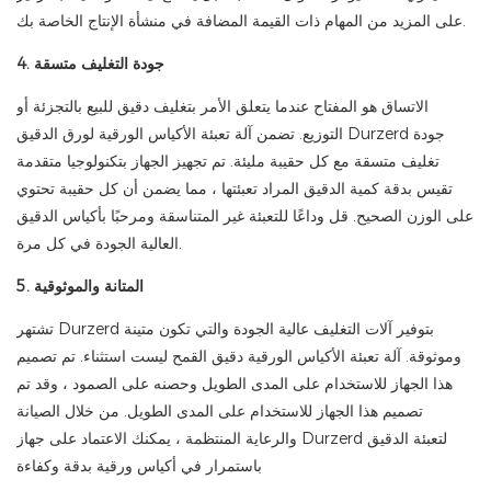
على المزيد من المهام ذات القيمة المضافة في منشأة الإنتاج الخاصة بك.
4. جودة التغليف متسقة
الاتساق هو المفتاح عندما يتعلق الأمر بتغليف دقيق للبيع بالتجزئة أو
التوزيع. تضمن آلة تعبئة الأكياس الورقية لورق الدقيق Durzerd جودة
تغليف متسقة مع كل حقيبة مليئة. تم تجهيز الجهاز بتكنولوجيا متقدمة
تقيس بدقة كمية الدقيق المراد تعبئتها ، مما يضمن أن كل حقيبة تحتوي
على الوزن الصحيح. قل وداعًا للتعبئة غير المتناسقة ومرحبًا بأكياس الدقيق
العالية الجودة في كل مرة.
5. المتانة والموثوقية
تشتهر Durzerd بتوفير آلات التغليف عالية الجودة والتي تكون متينة
وموثوقة. آلة تعبئة الأكياس الورقية دقيق القمح ليست استثناء. تم تصميم
هذا الجهاز للاستخدام على المدى الطويل وحصنه على الصمود ، وقد تم
تصميم هذا الجهاز للاستخدام على المدى الطويل. من خلال الصيانة
والرعاية المنتظمة ، يمكنك الاعتماد على جهاز Durzerd لتعبئة الدقيق
باستمرار في أكياس ورقية بدقة وكفاءة