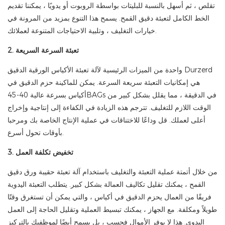
تقلص ، ثم أسهل بالنسبة للبليتات بواسطة الروبوت أو يدويًا ، يمكننا تقديم
الخط الكامل لتعبئة دقيق القمح. يسمح هذا التنوع بمزيد من المرونة في
خيارات التغليف ، وتلبية الاحتياجات المتنوعة لعملائك.
2. تعبئة السرعة السريعة
واحدة من الميزات الرئيسية لآلة تعبئة الأكياس الورقية الدقيق Durzerd
هي إمكانيات التعبئة سريعة السرعة. يمكن للماكينة حزم الدقيق في
أكياس بسرعة عالية 40-45BAGs في الدقيقة ، مما يقلل بشكل كبير من
الوقت اللازم للتغليف. تترجم هذه الزيادة في الكفاءة إلى إنتاجية وإخراج
أعلى لعملك. قل وداعًا للاختناقات في عملية الإنتاج الخاصة بك ومرحبا
بأوقات تحول أسرع.
3. تخفيض تكلفة العمل
من خلال أتمتة عملية التعبئة والتغليف باستخدام آلة تعبئة حقيبة ورق دقيق
القمح ، يمكنك تقليل تكاليف العمالة بشكل كبير. يتطلب التعبئة اليدوية
فريقًا من العمال يحزم الدقيق في أكياس ، والتي يمكن أن تستغرق وقتًا
طويلاً ومكلفة. مع الجهاز ، يمكنك تبسيط العملية وتقليل الحاجة إلى العمل
اليدوي. هذا لا يوفر الأموال فحسب ، بل يسمح أيضًا لموظفيك بالتركيز