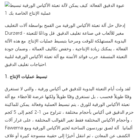
إدخال حل آلة تعبئة الأكياس الورقية من القمح بواسطة آلات التغليف
Durzerd - مغير للألعاب في صناعة تغليف الدقيق. قل وداعًا للتعبئة
اليدوية المستهلكة للوقت ومرحبا بتبسيط عمليات الإنتاج. مع هذه الآلة
الفعالة ، يمكنك زيادة الإنتاجية ، وخفض تكاليف العمالة ، وضمان جودة
التعبئة المتسقة. جرب فوائد الأتمتة مع آلة تعبئة الأكياس الورقية لتلبية
احتياجات تغليف الدقيق.
1. تبسيط عمليات الإنتاج
لقد ولت أيام التعبئة اليدوية للدقيق في أكياس ورقية ، والتي لا تستغرق
وقتًا طويلاً فحسب ، بل تستغرق وقتًا طويلاً ولكنها عرضة للأخطاء. مع آلة
تعبئة الأكياس الورقية للورق ، يتم تبسيط العملية وفعالة. يمكن للماكينة
حزم الدقيق في أكياس بأحجام مختلفة ، تتراوح من 1-2 كجم إلى 5 كجم
، وأحجام الأكياس المختلفة فقط تغير القوالب المختلفة ، على غرار آلات
Fawema ألمانيا. آلة لصق نوردسون الساخنة لختم الأكياس الورقية ومع
الكشف عن المعادن ، ثم انتقل أخيرًا إلى حقيبة منسوجة كبيرة أو غلاف