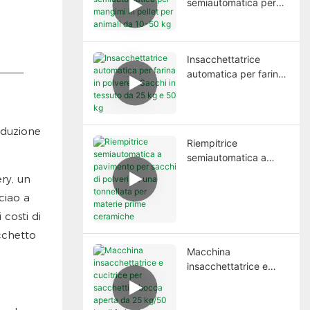
semiautomatica per
mangimi in pellet per
animali da 10-50 kg
Insacchettatrice
automatica per farina
in polvere - Sacchi in
tessuto da 25 kg e 50
kg
Riempitrice
semiautomatica a
pavimento per sacchi
ry, un
di polveri da una
ciao a
tonnellata per materie
 costi di
prime ceramiche
cchetto
Macchina
insacchettatrice e
cucitrice per sacchetti
a bocca aperta da 25
kg/50 kg di farina in