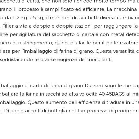
in sacchetti di carta, che non solo richiede molto tempo ma
i grano, il processo è semplificato ed efficiente. La macchina
nno da 1-2 kg a 5 kg, dimensioni di sacchetti diverse cambian
Filler a vite a doppio e doppie stazioni, per raggiungere la 
 per sigillatura del sacchetto di carta e con metal detec
ucro di restringimento, quindi più facile per il palletizzatore
ta per l'imballaggio di farina di grano. Questa versatilità 
soddisfacendo le diverse esigenze dei tuoi clienti.
allaggio di carta di farina di grano Durzerd sono le sue ca
llare la farina in sacchi ad alta velocità 40-45BAGS al mi
imballaggio. Questo aumento dell'efficienza si traduce in un
 Dì addio ai colli di bottiglia nel tuo processo di produzion