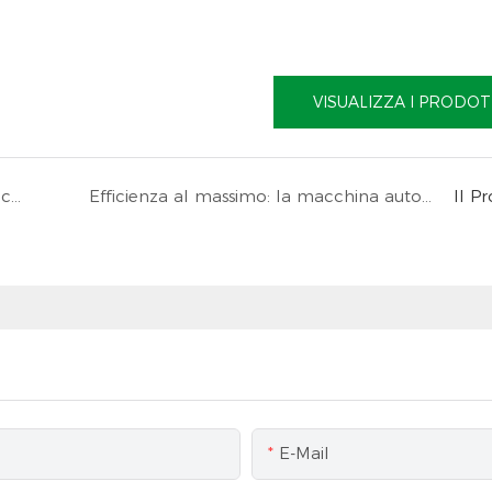
VISUALIZZA I PRODOT
Alternativa ad alto costo e prestazioni alle macchine per sacchetti di carta per farina Italpack e FAWEMA --- Produttore cinese
Efficienza al massimo: la macchina automatica per il confezionamento del riso da 1-5 kg
Il P
E-Mail