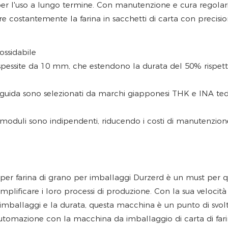
er l'uso a lungo termine. Con manutenzione e cura regolari
 costantemente la farina in sacchetti di carta con precisi
ossidabile
o ispessite da 10 mm, che estendono la durata del 50% rispett
i guida sono selezionati da marchi giapponesi THK e INA ted
tri moduli sono indipendenti, riducendo i costi di manutenzion
per farina di grano per imballaggi Durzerd è un must per qu
plificare i loro processi di produzione. Con la sua velocità
di imballaggi e la durata, questa macchina è un punto di svol
automazione con la macchina da imballaggio di carta di fari