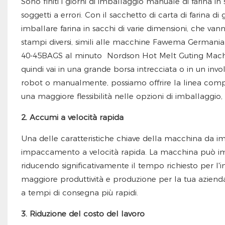
Sono finiti i giorni di imballaggio manuale di farina 
soggetti a errori. Con il sacchetto di carta di farina d
imballare farina in sacchi di varie dimensioni, che va
stampi diversi, simili alle macchine Fawema Germania. 
40-45BAGS al minuto Nordson Hot Melt Guting Machine
quindi vai in una grande borsa intrecciata o in un invol
robot o manualmente, possiamo offrire la linea comple
una maggiore flessibilità nelle opzioni di imballaggio, 
2. Accumi a velocità rapida
Una delle caratteristiche chiave della macchina da imb
impaccamento a velocità rapida. La macchina può imba
riducendo significativamente il tempo richiesto per l'
maggiore produttività e produzione per la tua azienda.
a tempi di consegna più rapidi.
3. Riduzione del costo del lavoro