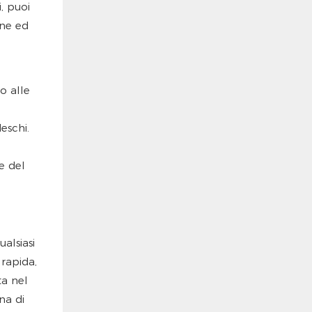
, puoi
one ed
o alle
eschi.
e del
alsiasi
 rapida,
ta nel
na di