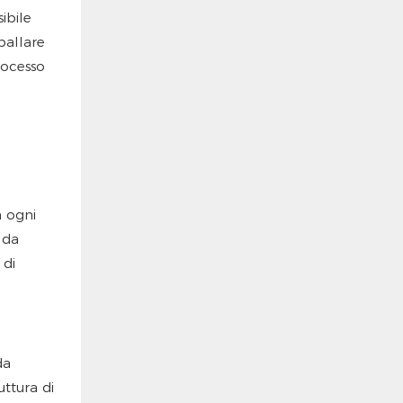
ibile
ballare
rocesso
n ogni
 da
 di
da
uttura di