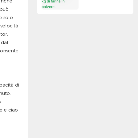
 anche
polvere.
 può
o solo
velocità
tor,
 dal
consente
pacità di
nuto,
a
e e ciao