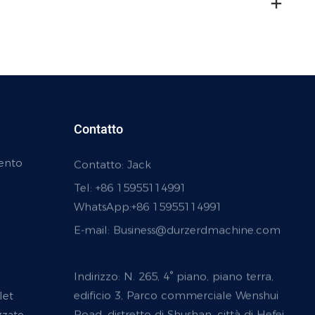
Contatto
ento
Contatto: Jack
Tel: +86 15955114991
WhatsApp:
+86 15955114991
E-mail:
Business@durzerdmachine.com
Indirizzo: N. 265, 4° piano, piano terra,
let
edificio 3, Parco commerciale Wenshui
Road, distretto di Shushan, città di Hefei,
zzato