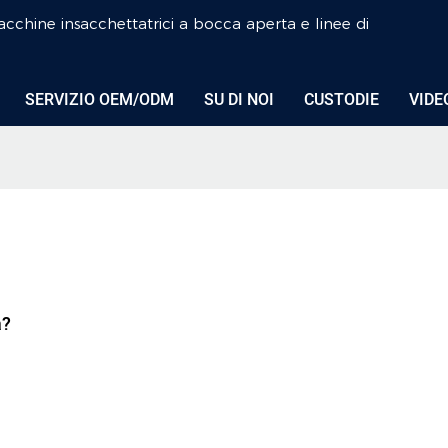
cchine insacchettatrici a bocca aperta e linee di
SERVIZIO OEM/ODM
SU DI NOI
CUSTODIE
VIDE
a?