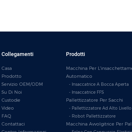
Collegamenti
Prodotti
Casa
Macchina Per L'insacchettam
Prodotto
Automatico
Servizio OEM/ODM
- Insaccatrice A Bocca Aperta
Su Di Noi
- Insaccatrice FFS
Custodie
Pallettizzatore Per Sacchi
Video
- Pallettizzatore Ad Alto Livello
FAQ
- Robot Pallettizzatore
Contattaci
Macchina Avvolgitrice Per Pal
Centro Informazioni
- Felpa Con Cappuccio Elastici