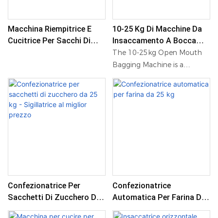
Macchina Riempitrice E
10-25 Kg Di Macchine Da
Cucitrice Per Sacchi Di
Insaccamento A Bocca
Farina Da 10 Kg, 25 Kg E 50
Aperta Per Granulo
The 10-25kg Open Mouth
Kg.
Bagging Machine is a
customized packing
machine that has been
expertly crafted by a
company with 25 years of
experience in the industry.
This reliable and efficient
machine is designed to
accurately weigh and bag
products ranging from 10 to
Confezionatrice Per
Confezionatrice
25kg with ease
Sacchetti Di Zucchero Da
Automatica Per Farina Da
25 Kg - Sigillatrice Al
25 Kg