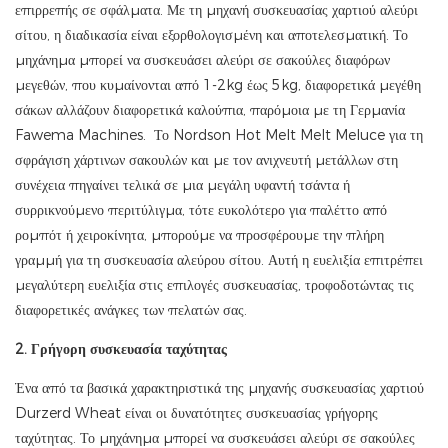
επιρρεπής σε σφάλματα. Με τη μηχανή συσκευασίας χαρτιού αλεύρι
σίτου, η διαδικασία είναι εξορθολογισμένη και αποτελεσματική. Το
μηχάνημα μπορεί να συσκευάσει αλεύρι σε σακούλες διαφόρων
μεγεθών, που κυμαίνονται από 1-2kg έως 5kg, διαφορετικά μεγέθη
σάκων αλλάζουν διαφορετικά καλούπια, παρόμοια με τη Γερμανία
Fawema Machines. Το Nordson Hot Melt Melt Meluce για τη
σφράγιση χάρτινων σακουλών και με τον ανιχνευτή μετάλλων στη
συνέχεια πηγαίνει τελικά σε μια μεγάλη υφαντή τσάντα ή
συρρικνούμενο περιτύλιγμα, τότε ευκολότερο για παλέττο από
ρομπότ ή χειροκίνητα, μπορούμε να προσφέρουμε την πλήρη
γραμμή για τη συσκευασία αλεύρου σίτου. Αυτή η ευελιξία επιτρέπει
μεγαλύτερη ευελιξία στις επιλογές συσκευασίας, τροφοδοτώντας τις
διαφορετικές ανάγκες των πελατών σας.
2. Γρήγορη συσκευασία ταχύτητας
Ένα από τα βασικά χαρακτηριστικά της μηχανής συσκευασίας χαρτιού
Durzerd Wheat είναι οι δυνατότητες συσκευασίας γρήγορης
ταχύτητας. Το μηχάνημα μπορεί να συσκευάσει αλεύρι σε σακούλες