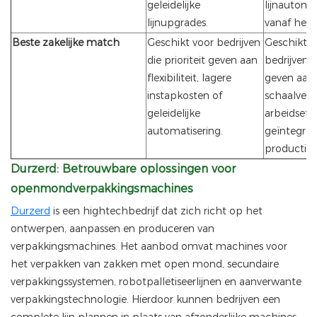
geleidelijke
lijnautoma
lijnupgrades.
vanaf het 
Beste zakelijke match
Geschikt voor bedrijven
Geschikt v
die prioriteit geven aan
bedrijven di
flexibiliteit, lagere
geven aan
instapkosten of
schaalverg
geleidelijke
arbeidseffi
automatisering.
geïntegree
productie.
Durzerd: Betrouwbare oplossingen voor
openmondverpakkingsmachines
Durzerd
is een hightechbedrijf dat zich richt op het
ontwerpen, aanpassen en produceren van
verpakkingsmachines. Het aanbod omvat machines voor
het verpakken van zakken met open mond, secundaire
verpakkingssystemen, robotpalletiseerlijnen en aanverwante
verpakkingstechnologie. Hierdoor kunnen bedrijven een