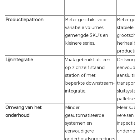
Productiepatroon
Beter geschikt voor
Beter gesc
variabele volumes,
stabiele,
gemengde SKU's en
grootschal
kleinere series.
herhaalba
productie.
Lijnintegratie
Vaak gebruikt als een
Ontworpen
op zichzelf staand
eenvoudig
station of met
aansluitin
beperkte downstream-
transport
integratie.
sluitsyste
palletisee
Omvang van het
Minder
Meer subs
onderhoud
geautomatiseerde
vereisen p
systemen en
inspectie 
eenvoudigere
onderhoud
onderhoudsprocedures.