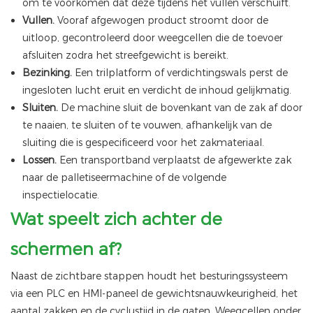
om te voorkomen dat deze tijdens het vullen verschuift.
Vullen.
Vooraf afgewogen product stroomt door de
uitloop, gecontroleerd door weegcellen die de toevoer
afsluiten zodra het streefgewicht is bereikt.
Bezinking.
Een trilplatform of verdichtingswals perst de
ingesloten lucht eruit en verdicht de inhoud gelijkmatig.
Sluiten.
De machine sluit de bovenkant van de zak af door
te naaien, te sluiten of te vouwen, afhankelijk van de
sluiting die is gespecificeerd voor het zakmateriaal.
Lossen.
Een transportband verplaatst de afgewerkte zak
naar de palletiseermachine of de volgende
inspectielocatie.
Wat speelt zich achter de
schermen af?
Naast de zichtbare stappen houdt het besturingssysteem
via een PLC en HMI-paneel de gewichtsnauwkeurigheid, het
aantal zakken en de cyclustijd in de gaten. Weegcellen onder