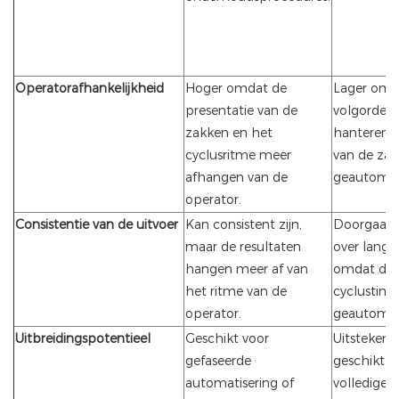
Operatorafhankelijkheid
Hoger omdat de
Lager omd
presentatie van de
volgorde v
zakken en het
hanteren e
cyclusritme meer
van de za
afhangen van de
geautomati
operator.
Consistentie van de uitvoer
Kan consistent zijn,
Doorgaans 
maar de resultaten
over lange
hangen meer af van
omdat de
het ritme van de
cyclustimi
operator.
geautomati
Uitbreidingspotentieel
Geschikt voor
Uitstekend
gefaseerde
geschikthe
automatisering of
volledige