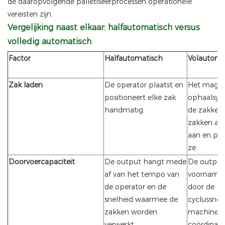
de daaropvolgende palletiseerprocessen operationele
vereisten zijn.
Vergelijking naast elkaar: halfautomatisch versus
volledig automatisch
Factor
Halfautomatisch
Volautoma
Zak laden
De operator plaatst en
Het magaz
positioneert elke zak
ophaalsys
handmatig.
de zakken
zakken au
aan en pos
ze.
Doorvoercapaciteit
De output hangt mede
De output
af van het tempo van
voornamel
de operator en de
door de
snelheid waarmee de
cyclussnel
zakken worden
machine e
verwerkt.
coördinati