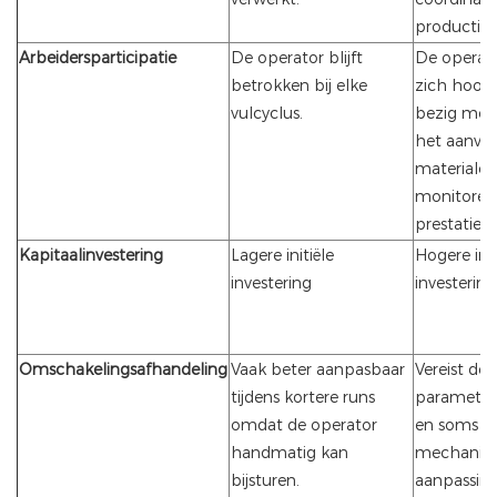
productieli
Arbeidersparticipatie
De operator blijft
De operat
betrokken bij elke
zich hoofd
vulcyclus.
bezig met 
het aanvul
materialen
monitoren
prestaties.
Kapitaalinvestering
Lagere initiële
Hogere init
investering
investering
Omschakelingsafhandeling
Vaak beter aanpasbaar
Vereist do
tijdens kortere runs
parameter
omdat de operator
en soms
handmatig kan
mechanis
bijsturen.
aanpassing