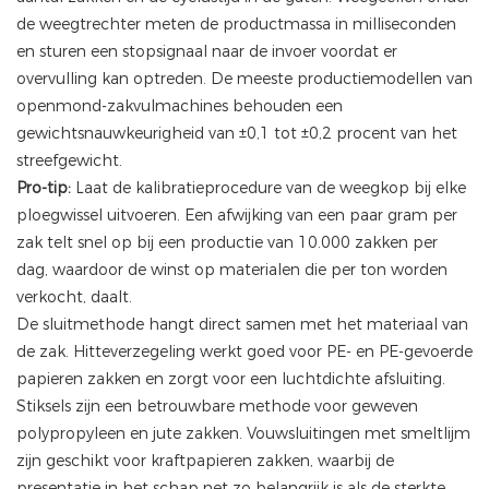
de weegtrechter meten de productmassa in milliseconden
en sturen een stopsignaal naar de invoer voordat er
overvulling kan optreden. De meeste productiemodellen van
openmond-zakvulmachines behouden een
gewichtsnauwkeurigheid van ±0,1 tot ±0,2 procent van het
streefgewicht.
Pro-tip:
Laat de kalibratieprocedure van de weegkop bij elke
ploegwissel uitvoeren. Een afwijking van een paar gram per
zak telt snel op bij een productie van 10.000 zakken per
dag, waardoor de winst op materialen die per ton worden
verkocht, daalt.
De sluitmethode hangt direct samen met het materiaal van
de zak. Hitteverzegeling werkt goed voor PE- en PE-gevoerde
papieren zakken en zorgt voor een luchtdichte afsluiting.
Stiksels zijn een betrouwbare methode voor geweven
polypropyleen en jute zakken. Vouwsluitingen met smeltlijm
zijn geschikt voor kraftpapieren zakken, waarbij de
presentatie in het schap net zo belangrijk is als de sterkte