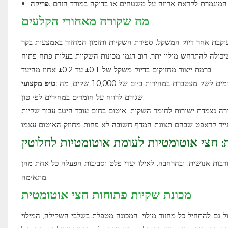
פריקה.
מה שקורה מאחורי הקלעים
 המשקל, ספירת השקיות ותזמון המחזור באמצעות בקר PLC ולוח HMI. תאי עומס מתחת למיכל
כולה להתרחש מילוי יתר. רוב דגמי מכונות השקיות בעלות פתח פתוח
ברמת ייצור מחזיקים בדיוק משקל של ±0.1 עד ±0.2 אחוז מהיעד.
יש להפעיל את שגרת הכיול בראש השקילה בכל החלפת משמרת. סטייה של כמה גרמים לשק מצטברת במהירות ביום של 10,000 שקים, מה
טיפ מקצועי:
שגורם לרווח על חומרים במחירים לפי טון.
ישירות לחומר השקית. איטום בחום עובד היטב עבור שקיות PE ושקיות נייר מרופדות PE, ומעניק גימור אטום. תפירה מטפלת בצורה
ת: חצי אוטומטיות לעומת אוטומטיות לחלוטין
רבות אנושית, ובהרחבה, לאילו יעדי פלט וסביבות הפעלה כל אחת מהן
מתאימה.
מכונת שקיות פתוחות חצי אוטומטית
כול גם להתחיל כל מחזור מילוי. המכונה מטפלת בשלבי השקילה, המילוי