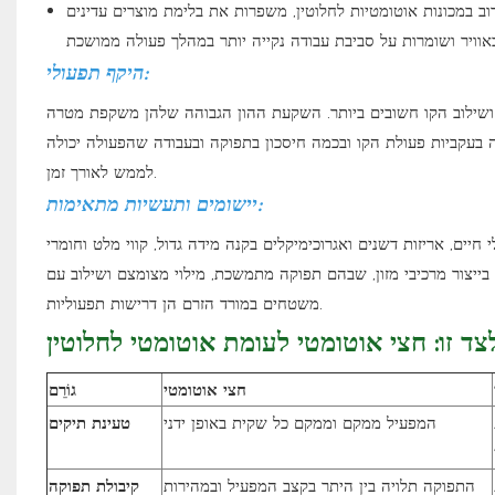
ב במכונות אוטומטיות לחלוטין, משפרות את בלימת מוצרים עדינים
היקף תפעולי:
ה ושילוב הקו חשובים ביותר. השקעת ההון הגבוהה שלהן משקפת מטרה
יה בעקביות פעולת הקו ובכמה חיסכון בתפוקה ובעבודה שהפעולה יכולה
לממש לאורך זמן.
יישומים ותעשיות מתאימות:
 חיים, אריזות דשנים ואגרוכימיקלים בקנה מידה גדול, קווי מלט וחומרי
 בייצור מרכיבי מזון, שבהם תפוקה מתמשכת, מילוי מצומצם ושילוב עם
משטחים במורד הזרם הן דרישות תפעוליות.
צד זו: חצי אוטומטי לעומת אוטומטי לחלוטין
חצי אוטומטי
גוֹרֵם
המפעיל ממקם וממקם כל שקית באופן ידני
טעינת תיקים
התפוקה תלויה בין היתר בקצב המפעיל ובמהירות
קיבולת תפוקה