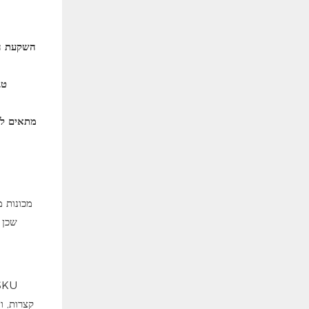
השקעת הו
טב
מתאים ליי
המכונה מטפלת בשלבים התובעניי
מכונות מ
שכן 
קצרות, ו