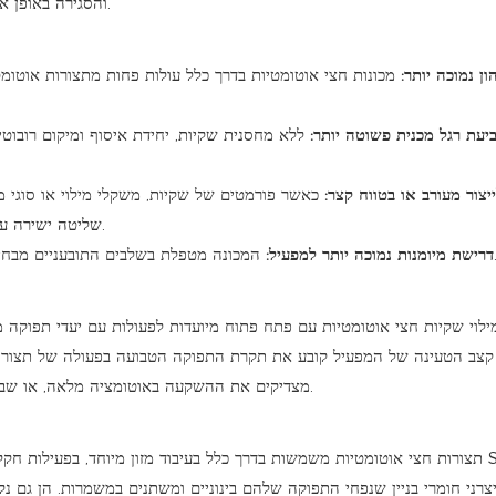
והסגירה באופן אוטומטי, אך הצגת השקית תלויה בשמירה על קצב עקבי על ידי המפעיל.
ן נמוכה יותר:
מכונות חצי אוטומטיות בדרך כלל עולות פחות מתצורות אוטומטי
יעת רגל מכנית פשוטה יותר:
ללא מחסנית שקיות, יחידת איסוף ומיקום רובוט
צור מעורב או בטווח קצר:
כאשר פורמטים של שקיות, משקלי מילוי או סוגי מ
שליטה ישירה על כל מחזור, דבר שיכול להיות יתרון בטווחי ייצור קצרים או משתנים.
ם מבחינה טכנית. תפקיד המפעיל הוא בעיקר טעינה וניטור, דבר שקל לאמן.
דרישת מיומנות נמוכה יותר למפעיל:
ילוי שקיות חצי אוטומטיות עם פתח פתוח מיועדות לפעולות עם יעדי תפוקה מתו
קצב הטעינה של המפעיל קובע את תקרת התפוקה הטבועה בפעולה של תצורה ז
מצדיקים את ההשקעה באוטומציה מלאה, או שבהם מגוון המוצרים הופך את הטיפול הידני בשקיות לגישה מעשית יותר.
תצורות חצי אוטומטיות משמשות בדרך כלל בעיבוד מזון מיוחד, בפעילות חקלאית
יצרני חומרי בניין שנפחי התפוקה שלהם בינוניים ומשתנים במשמרות. הן גם נ