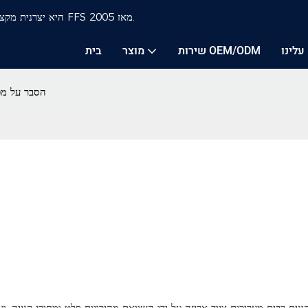
Durzerd היא יצרנית מקצועית המתמחה במכונות לאגירת שקיות עם פה פתוח וקווי אריזה FFS מאז 2005.
עלינו
שירות OEM/ODM
מוצר
בית
הסבר על מכו
ונים רבים מעריכים ציוד אריזה על ידי השוואת מהירויות פלט ומחירי קנייה, 