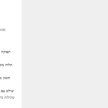
מכונ
תפוקה ג
תלות מופ
תזמון מ
שילוב עם 
שקילות בד