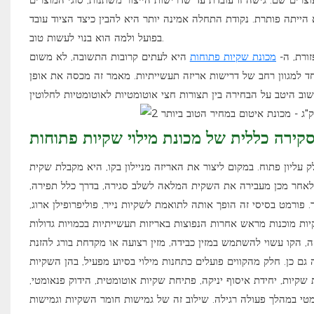
ייתה פותרת. נקודת התחלה אמינה יותר היא להבין כיצד הציוד עובד
בפועל ולמה הוא בנוי לעשות טוב.
ורת, ה-
מכונת שקיות פתוחות
היא לעתים קרובות התשובה, לא משום
ד למגוון רחב של דרישות אריזה תעשייתיות. מאמר זה מכסה את אופן
קירה כללית של מכונת מילוי שקיות פתוחות
ליון פתוח. במקום ליצור את האריזה מניילון בקו, היא מקבלת שקית
לאחר מכן מעבירה את השקית המלאה לשלב סגירה, בדרך כלל תפירה,
רמט בסיסי זה הופך אותה לתואמת לשקיות נייר, פוליפרופילן ארוג,
ה, הקו עשוי להשתמש במזין כבידה, מזין רצועה או מקדחת בורג להזנת
ם כן. חלק מהקווים פועלים כתחנות מילוי בסיוע מפעיל, בהן השקיות
 שקיות, יחידת איסוף יניקה, פתיחת שקיות אוטומטית, הידוק פנאומטי,
מטי במהלך פעולה רגילה. שילוב זה של גמישות חומר השקיות וגמישות