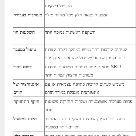
הטיפול בשקיות
המפעיל נשאר חלק מכל מחזור מילוי
מעורבות בעבודה
השקעה ראשונית נמוכה יותר
השקעות הון
לעיתים קרובות יותר גמיש במהלך ריצות קצרות
טיפול במעבר
יותר מכיוון שהמפעיל יכול להתאים באופן ידני
מתאים יותר לנפחים משתנים, יחידות SKU
דפוס ייצור
מעורבות וריצות קצרות יותר
משמש לעתים קרובות כתחנה עצמאית או עם
אינטגרציה של
אינטגרציה מוגבלת במורד הזרם
קווים
פחות מערכות אוטומטיות ושגרות תחזוקה פשוטות
היקף התחזוקה
יותר
גבוה יותר מכיוון שהצגת השקית וקצב המחזור
תלות במפעיל
תלויים יותר במפעיל
יכול להיות עקבי, אך התוצאות תלויות יותר בקצב
עקביות פלט