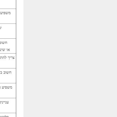
משפיע ע
ש
חשוב
SKU או 
צריך להתא
חשוב בע
משפיע על
ענייני
רלוונ