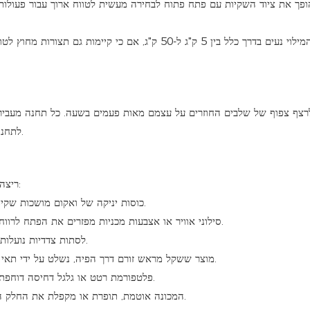
ופך את ציוד השקיות עם פתח פתוח לבחירה מעשית לטווח ארוך עבור פעולות 
משקלי המילוי נעים בדרך כלל בין 5 ק"ג ל-50 ק"ג, אם כ
צף צפוף של שלבים החוזרים על עצמם מאות פעמים בשעה. כל תחנה מעבי
לתחנה הבאה בתזמון מונחה-חיישנים, תוך שמירה על איזון הקו מקצה לקצה.
ריצה אופיינית בתוך מכונת מילוי שקיות אוטומטית עם פתח פתוח נראית כך:
כוסות יניקה של ואקום מושכות שקית ריקה אחת מערימת המחסניות ומציגות אותה לפיה.
סילוני אוויר או אצבעות מכניות מפזרים את הפתח לרווחה כך שפיה המילוי יכולה ליפול פנימה בצורה נקייה.
לסתות צדדיות נועלות את השקית על הפיה כדי למנוע החלקה במהלך שלב המילוי.
מוצר ששקל מראש זורם דרך הפיה, נשלט על ידי תאי עומס שמפסיקים את הזנת המוצר ברגע שהמשקל היעד פוגע.
פלטפורמת רטט או גלגל דחיסה דוחפת את האוויר הלכוד החוצה ודוחסת את התכולה באופן שווה.
המכונה אוטמת, תופרת או מקפלת את החלק העליון של השקית בהתאם למפרט הסגירה של חומר השקית.