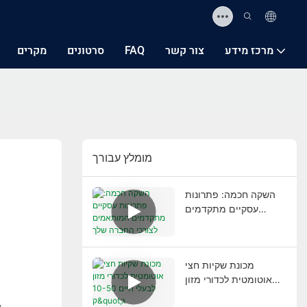
מרכז מידע
צור קשר
FAQ
סרטונים
מקרים
מומלץ עבורך
השקה חכמה: פתרונות
עסקיים מתקדמים
המותאמים לצורכי
החברה שלך
מכונת שקיות חצי
אוטומטית לכדורי מזון
לבעלי חיים 10-50 ק"ג
ק