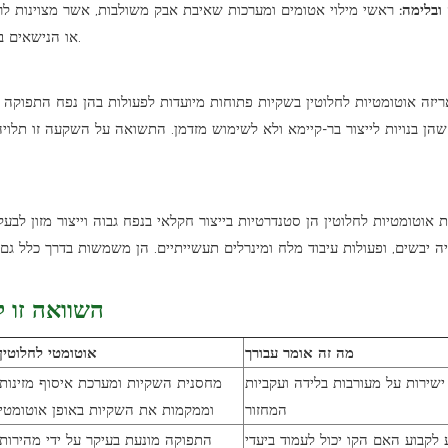
ובלימה:
ראשי מילוי אטומים ומערכות שאיבת אבק משולבות, אשר מצוינות לרו
או הנישאים באוויר ושומרות על סביבת עבודה נקייה יותר במהלך פעולה ממושכת.
ריזה אוטומטיות לחלוטין בשקיות פתוחות מיועדות לפעולות בהן נפח התפוק
ן שהן בנויות לייצור בר-קיימא ולא לשימוש מזדמן. התשואה על השקעה זו תלו
 אוטומטיות לחלוטין הן סטנדרטיות בייצור חקלאי בנפח גבוה וייצור מזון לבעלי
יה יבשים, ופעולות עיבוד מלח ומינרלים תעשייתיים. הן משמשות בדרך כלל גם
השוואה זו ל
מה זה אומר עבורך
אוטומטי לחלוטין
שירות על מעורבות בלידה ועקביות
מחסנית השקיות ומערכת איסוף מזינות
המחזור
וממקמות את השקיות באופן אוטומטי
 לקבוע האם הקו יכול לעמוד ביעדי
התפוקה מונעת בעיקר על ידי מהירות