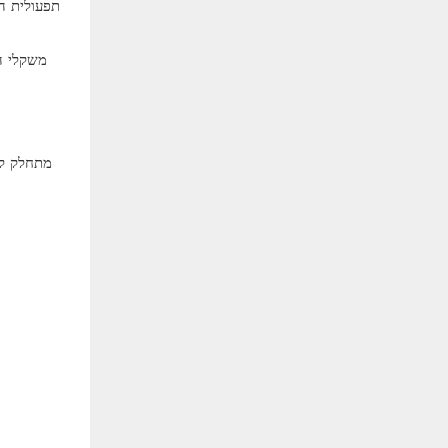
תפעולית ה
מתחלק לר