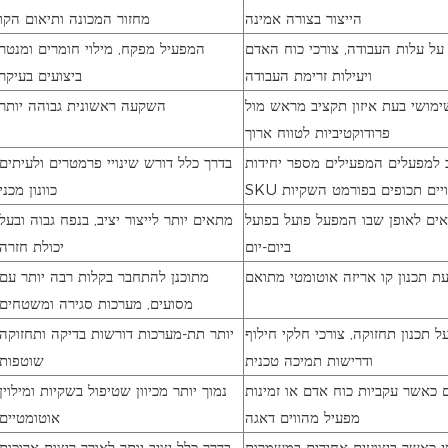
הייצור בצורה אמינה
מחזור המכונה ותיאום הקו
ל עלות העבודה, צורכי כוח האדם
המפעיל מפקח, מילוי חומרים ומנטר
ויעילות זרימת העבודה
ביצועים בעיקר
ימושי בעת איזון תקציב מראש מול
השקעה ראשונית גבוהה יותר
פרודוקטיביות לטווח ארוך
 למפעלים המפעילים מספר יחידות
בדרך כלל דורש שינויי פרמטרים ולעיתים
שינויים תכופים בפורמט השקיות
כוונון מכני
ים לאופן שבו המפעל פועל בפועל
מתאים יותר לייצור יציב, בנפח גבוה ובעל
ביום-יום
יכולת חזרה
ת תכנון קו אריזה אוטומטי מתואם
מתוכנן להתחבר בקלות רבה יותר עם
מסועים, מערכות סגירה ומשטחים
 תכנון תחזוקה, צורכי חלקי חילוף
יותר תת-מערכות דורשות בדיקה ותחזוקה
ודרישות תמיכה טכנית
שוטפות
ם כאשר עקביות כוח אדם או זמינות
נמוך יותר מכיוון שטיפול בשקיות ומילוין
מפעיל מהווים דאגה
אוטומטיים
טי כאשר ביצועים אחידים במשמרות
בדרך כלל יציב יותר לאורך ריצות ארוכות