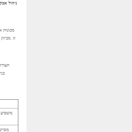
ניהול אבק 
מכונות א
זו, מכיוו
תצורות
בני
משפיע י
מסייע