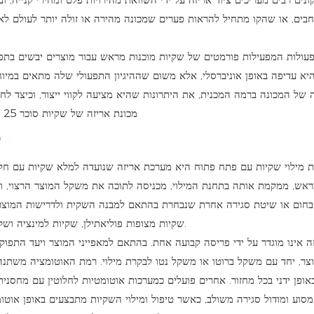
בים, או שהקו מתחיל להראות פערים שמכונה מהירה או זולה יותר לעולם לא ה
פעולות המפעילות פורמטים של שקיות מוכנות מראש עבור מוצרים יבשים בתפז
יא עדיפה באופן אוניברסלי, אלא משום שההיגיון התפעולי שלה מתאים במיוח
ס
ת מילוי שקיות עם פתח פתוח היא מערכת אריזה שנועדה למלא שקיות עם חלק ע
ראש, ממקמת אותה בתחנת המילוי, מכניסה לתוכה את משקל המוצר הרצוי, ו
בחום או שיטת סגירה אחרת שנבחרת בהתאם למבנה השקית ולדרישות המוצר. פו
שקיות מצופות פוליאתילן, שקיות למינציה ושקיות מוכנות מראש אחרות הנפוצות באריזות תעשייתיות בכמויות גדולות.
זה אינו מוגדר על ידי פריסה קבועה אחת. בהתאם למאפייני המוצר ויעד התפוק
צר, יחד עם משקל ברוטו או משקל נטו לבקרת מילוי. רמת האוטומציה משתנה ג
אופן ידני בכל מחזור. אחרים פועלים כמערכות אוטומטיות לחלוטין עם מחסנית
סוע ומודול סגירה משולב, כאשר טיפול ומילוי השקיות מתבצעים באופן אוטו