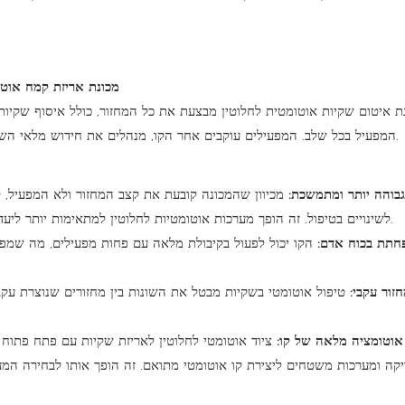
ת איטום שקיות אוטומטית לחלוטין מבצעת את כל המחזור, כולל איסוף שקיות 
המפעיל בכל שלב. המפעילים עוקבים אחר הקו, מנהלים את חידוש מלאי השקיות במחסנית ומטפלים במצבי חריגה במקום להשתתף בכל רצף מילוי.
בוהה יותר ומתמשכת:
מכיוון שהמכונה קובעת את קצב המחזור ולא המפעיל, ק
לשינויים בטיפול. זה הופך מערכות אוטומטיות לחלוטין למתאימות יותר ליעדי ייצור שתצורות חצי אוטומטיות אינן יכולות לעמוד בהן באופן אמין.
חתת בכוח אדם:
הקו יכול לפעול בקיבולת מלאה עם פחות מפעילים, מה שמפח
חזור עקבי:
טיפול אוטומטי בשקיות מבטל את השונות בין מחזורים שנוצרת עקב טע
אוטומציה מלאה של קו:
ציוד אוטומטי לחלוטין לאריזת שקיות עם פתח פתוח 
יקה ומערכות משטחים ליצירת קו אוטומטי מתואם. זה הופך אותו לבחירה המ