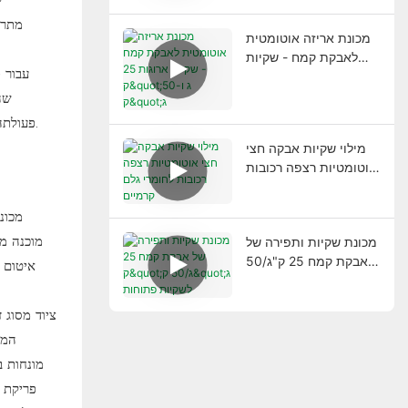
מתרח
מכונת אריזה אוטומטית
לאבקת קמח - שקיות
עבור 
ארוגות 25 ק"ג ו-50 ק"ג
שה
פעולתה של המכונה ברמה המכנית, את היתרונות שהיא מציעה לקווי ייצור, וכיצד לחשוב היטב על הבחירה בין תצורות חצי אוטומטיות לאוטומטיות לחלוטין.
מילוי שקיות אבקה חצי
אוטומטיות רצפה רכובות
לחומרי גלם קרמיים
מכונ
מוכנה מ
מכונת שקיות ותפירה של
אבקת קמח 25 ק"ג/50
איטום 
ק"ג לשקיות פתוחות
ציוד מסוג 
המו
מונחות ב
פריקת מ