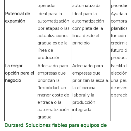
operador.
automatizada.
prioridad.
Potencial de
Ideal para la
Ideal para la
Ayuda a l
expansión
automatización
automatización
comprado
por etapas o las
completa de la
planificar
actualizaciones
línea desde el
función d
graduales de la
principio.
crecimien
línea de
futuro de 
producción.
producció
La mejor
Adecuado para
Adecuado para
Facilita la
opción para el
empresas que
empresas que
elección 
negocio
priorizan la
priorizan la escala,
una persp
flexibilidad, un
la eficiencia
de inversi
menor coste de
laboral y la
operacion
entrada o la
producción
automatización
integrada.
gradual.
Durzerd: Soluciones fiables para equipos de