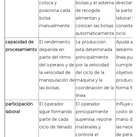
coloca y
bolsas y el sistema
directame
posiciona cada
de recogida
la partici
bolsa
alimentan y
laboral y a
manualmente.
colocan las bolsas
consistenc
automáticamente.
ciclo.
capacidad de
El rendimiento
La producción
Ayuda a
procesamiento
depende en
está determinada
determinar
parte del ritmo
principalmente
línea pue
del operario y de
por la velocidad
cumplir l
la velocidad de
del ciclo de la
objetivos 
manipulación de
máquina y la
producci
las bolsas.
coordinación de la
forma fiab
línea.
participación
El operador
El operador
Influye en
laboral
sigue formando
principalmente
costo de l
parte de cada
supervisa, repone
mano de 
ciclo de llenado.
materiales y
las neces
controla el
de persona