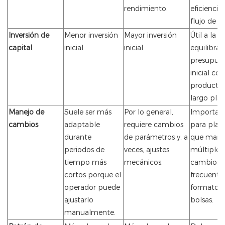
rendimiento.
eficiencia
flujo de t
Inversión de
Menor inversión
Mayor inversión
Útil a la 
capital
inicial
inicial
equilibrar 
presupue
inicial con
productiv
largo plaz
Manejo de
Suele ser más
Por lo general,
Importan
cambios
adaptable
requiere cambios
para plan
durante
de parámetros y, a
que mane
periodos de
veces, ajustes
múltiples
tiempo más
mecánicos.
cambios
cortos porque el
frecuentes
operador puede
formato d
ajustarlo
bolsas.
manualmente.