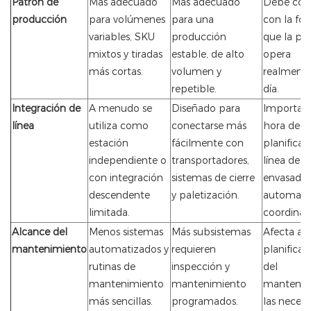
Patrón de
Más adecuado
Más adecuado
Debe coin
producción
para volúmenes
para una
con la fo
variables, SKU
producción
que la pl
mixtos y tiradas
estable, de alto
opera
más cortas.
volumen y
realmente
repetible.
día.
Integración de
A menudo se
Diseñado para
Important
línea
utiliza como
conectarse más
hora de
estación
fácilmente con
planificar
independiente o
transportadores,
línea de
con integración
sistemas de cierre
envasado
descendente
y paletización.
automati
limitada.
coordinad
Alcance del
Menos sistemas
Más subsistemas
Afecta a l
mantenimiento
automatizados y
requieren
planificac
rutinas de
inspección y
del
mantenimiento
mantenimiento
mantenim
más sencillas.
programados.
las neces