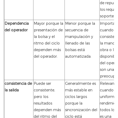
de repues
los requis
soporte t
Dependencia
Mayor porque la
Menor porque la
Importa
del operador
presentación de
secuencia de
cuando la
la bolsa y el
manipulación y
consisten
ritmo del ciclo
llenado de las
la mano 
dependen más
bolsas está
obra o la
del operador.
automatizada.
disponibil
del opera
son una
preocupac
consistencia de
Puede ser
Generalmente es
Relevante
la salida
consistente,
más estable en
cuando la
pero los
ciclos largos
uniformid
resultados
porque la
rendimien
dependen más
sincronización del
todos los 
del ritmo del
ciclo está
es una