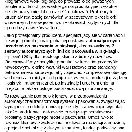
kilogramowe worki big-bag, co prowadziło do poważnych
problemów, takich jak wąskie gardła produkcyjne, wysokie
koszty pracy i niestabilna jakość opakowań. Problemy te
utrudniały realizację zamówień w szczytowym okresie orki
wiosennej i zbiorów jesiennych – okresach krytycznych dla
sprzedaży nawozów w Turcji.
Jako profesjonalny producent, specjalizujący się w badaniach i
rozwoju, produkcji oraz globalnej dostawie
automatycznych
urządzeń do pakowania w big-bagi
, dostosowaliśmy 2
zestawy
automatycznych linii do pakowania w big-bagi
o
dla tureckiego klienta z branży nawozów.
pojemności 25 kg
Zintegrowaliśmy specyfikę produkcji w tureckim przemyśle
nawozowym, lokalne warunki warsztatowe oraz standardy
pakowania eksportowego, aby zapewnić kompleksową obsługę
w obiegu zamkniętym: od projektu systemu, produkcji urządzeń
i logistyki transgranicznej, po instalację i uruchomienie na
miejscu, a także obsługę posprzedażową i konserwację.
To rozwiązanie pomogło klientowi w przeprowadzeniu
automatycznej transformacji systemu pakowania, zwiększając
wydajność produkcji, obniżając koszty i zapewniając wysoką
jakość produktów – całkowicie rozwiązując podstawowe
problemy tradycyjnego modelu pakowania. Umożliwiło to
również klientowi zwiększenie możliwości realizacji zamówień,
a projekt spotkał się z dużym uznaniem, kładąc podwaliny pod