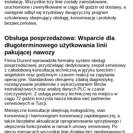
instalację. Wszystkie trzy linie zostały zainstalowane,
uruchomione i zweryfikowane w ciągu 48 godzin od dostawy, a
następnie odbył się trzydniowy dwujęzyczny program
szkoleniowy obejmujący obsługę, konserwację i protokoły
bezpieczeństwa.
Obsługa posprzedażowa: Wsparcie dla
długoterminowego użytkowania linii
pakującej nawozy
Firma Duzerd
wprowadziła formalny system obsługi
posprzedażowej, przydzielając dedykowany zespół serwisowy
z całodobową konsultacją techniczną w języku tureckim i
angielskim oraz godzinnym czasem reakcji na zapytania
operacyjne. Standardowo oferujemy zdalną diagnostykę,
rozwiązywanie problemów z wykorzystaniem filmów
instruktażowych oraz analizę danych PLC w czasie
rzeczywistym. Z usługą pomocy technicznej na miejscu w
ciągu 72 godzin korzysta nasza lokalna sieć partnerów
serwisowych w Turcji.
Miesięczne konsultacje obejmują motogodziny, stan
konserwacji i harmonogram konserwacji zapobiegawczej, a
także bezpłatne aktualizacje oprogramowania sprzętowego i
ulepszenia funkcjonalne w ramach umowy serwisowej. Po
pięciu miesiącach wszystkie linie działają bez nieplanowanych