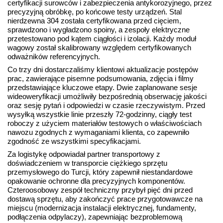
certyfikacji surowców i zabezpieczenia antykorozyjnego, przez
precyzyjną obróbkę, po końcowe testy urządzeń. Stal
nierdzewna 304 została certyfikowana przed cięciem,
sprawdzono i wygładzono spoiny, a zespoły elektryczne
przetestowano pod kątem ciągłości i izolacji. Każdy moduł
wagowy został skalibrowany względem certyfikowanych
odważników referencyjnych.
Co trzy dni dostarczaliśmy klientowi aktualizacje postępów
prac, zawierające pisemne podsumowania, zdjęcia i filmy
przedstawiające kluczowe etapy. Dwie zaplanowane sesje
wideoweryfikacji umożliwiły bezpośrednią obserwację jakości
oraz sesję pytań i odpowiedzi w czasie rzeczywistym. Przed
wysyłką wszystkie linie przeszły 72-godzinny, ciągły test
roboczy z użyciem materiałów testowych o właściwościach
nawozu zgodnych z wymaganiami klienta, co zapewniło
zgodność ze wszystkimi specyfikacjami.
Za logistykę odpowiadał partner transportowy z
doświadczeniem w transporcie ciężkiego sprzętu
przemysłowego do Turcji, który zapewnił niestandardowe
opakowanie ochronne dla precyzyjnych komponentów.
Czteroosobowy zespół techniczny przybył pięć dni przed
dostawą sprzętu, aby zakończyć prace przygotowawcze na
miejscu (modernizacja instalacji elektrycznej, fundamenty,
podłączenia odpylaczy), zapewniając bezproblemową