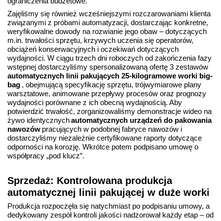
ograniczenia budżetowe.
Zajęliśmy się również wcześniejszymi rozczarowaniami klienta
związanymi z próbami automatyzacji, dostarczając konkretne,
weryfikowalne dowody na rozwianie jego obaw – dotyczących
m.in. trwałości sprzętu, krzywych uczenia się operatorów,
obciążeń konserwacyjnych i oczekiwań dotyczących
wydajności. W ciągu trzech dni roboczych od zakończenia fazy
wstępnej dostarczyliśmy spersonalizowaną ofertę 3 zestawów
automatycznych linii pakujących 25-kilogramowe worki big-
bag
, obejmującą specyfikację sprzętu, trójwymiarowe plany
warsztatowe, animowane przepływy procesów oraz prognozy
wydajności porównane z ich obecną wydajnością. Aby
potwierdzić trwałość, zorganizowaliśmy demonstracje wideo na
żywo identycznych
automatycznych urządzeń do pakowania
nawozów
pracujących w podobnej fabryce nawozów i
dostarczyliśmy niezależnie certyfikowane raporty dotyczące
odporności na korozję. Wkrótce potem podpisano umowę o
współpracy „pod klucz”.
Sprzedaż: Kontrolowana produkcja
automatycznej linii pakującej w duże worki
Produkcja rozpoczęła się natychmiast po podpisaniu umowy, a
dedykowany zespół kontroli jakości nadzorował każdy etap – od