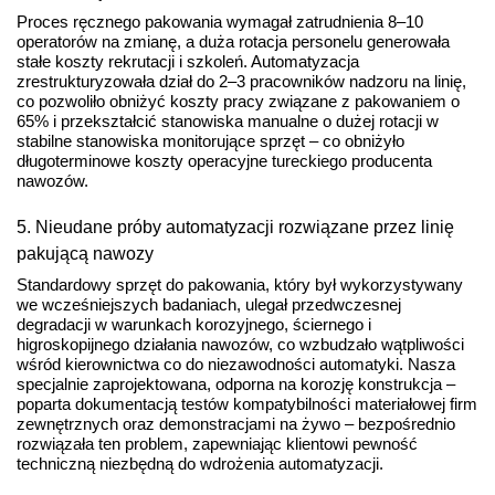
Proces ręcznego pakowania wymagał zatrudnienia 8–10
operatorów na zmianę, a duża rotacja personelu generowała
stałe koszty rekrutacji i szkoleń. Automatyzacja
zrestrukturyzowała dział do 2–3 pracowników nadzoru na linię,
co pozwoliło obniżyć koszty pracy związane z pakowaniem o
65% i przekształcić stanowiska manualne o dużej rotacji w
stabilne stanowiska monitorujące sprzęt – co obniżyło
długoterminowe koszty operacyjne tureckiego producenta
nawozów.
5. Nieudane próby automatyzacji rozwiązane przez linię
pakującą nawozy
Standardowy sprzęt do pakowania, który był wykorzystywany
we wcześniejszych badaniach, ulegał przedwczesnej
degradacji w warunkach korozyjnego, ściernego i
higroskopijnego działania nawozów, co wzbudzało wątpliwości
wśród kierownictwa co do niezawodności automatyki. Nasza
specjalnie zaprojektowana, odporna na korozję konstrukcja –
poparta dokumentacją testów kompatybilności materiałowej firm
zewnętrznych oraz demonstracjami na żywo – bezpośrednio
rozwiązała ten problem, zapewniając klientowi pewność
techniczną niezbędną do wdrożenia automatyzacji.