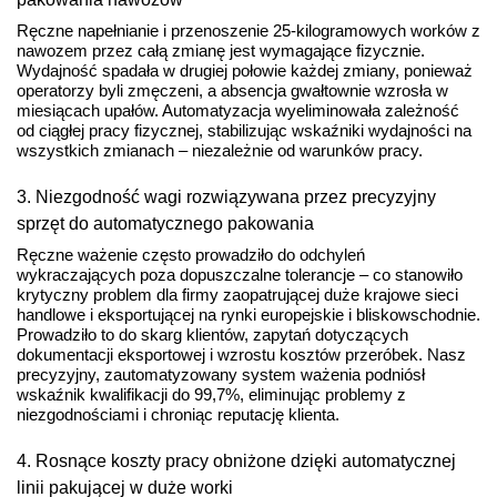
Ręczne napełnianie i przenoszenie 25-kilogramowych worków z
nawozem przez całą zmianę jest wymagające fizycznie.
Wydajność spadała w drugiej połowie każdej zmiany, ponieważ
operatorzy byli zmęczeni, a absencja gwałtownie wzrosła w
miesiącach upałów. Automatyzacja wyeliminowała zależność
od ciągłej pracy fizycznej, stabilizując wskaźniki wydajności na
wszystkich zmianach – niezależnie od warunków pracy.
3. Niezgodność wagi rozwiązywana przez precyzyjny
sprzęt do automatycznego pakowania
Ręczne ważenie często prowadziło do odchyleń
wykraczających poza dopuszczalne tolerancje – co stanowiło
krytyczny problem dla firmy zaopatrującej duże krajowe sieci
handlowe i eksportującej na rynki europejskie i bliskowschodnie.
Prowadziło to do skarg klientów, zapytań dotyczących
dokumentacji eksportowej i wzrostu kosztów przeróbek. Nasz
precyzyjny, zautomatyzowany system ważenia podniósł
wskaźnik kwalifikacji do 99,7%, eliminując problemy z
niezgodnościami i chroniąc reputację klienta.
4. Rosnące koszty pracy obniżone dzięki automatycznej
linii pakującej w duże worki