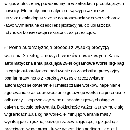
wilgocią otoczenia, powszechnymi w zakładach produkujących
nawozy. Elementy pneumatyczne są wyposażone w
uszczelnienia dopuszczone do stosowania w nawozach oraz
łatwo wymienialne części eksploatacyjne, co upraszcza
rutynową konserwację i skraca czas przestojów.
✅
Pełna automatyzacja procesu z wysoką precyzją
ważenia 25-kilogramowych worków nawozowych:
Każda
automatyczna linia pakująca 25-kilogramowe worki big-bag
integruje automatyczne podawanie do zasobnika, precyzyjny
pomiar masy netto z korektą w czasie rzeczywistym,
automatyczne otwieranie i umieszczanie worków, napełnianie,
zgrzewanie oraz odprowadzanie gotowego worka na przenośnik
odbiorczy – zapewniając w pełni bezobsługową obsługę w
całym procesie pakowania. Dokładność ważenia utrzymuje się
w granicach ±0,1 kg na worek, eliminując wahania masy
wynikające z ręcznej obsługi i zapewniając spójną, zgodną z
przepisami wagę produktu we wszystkich partiach – co jest