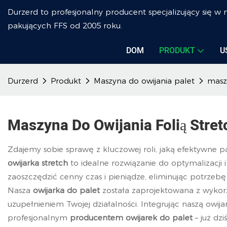
Durzerd to profesjonalny producent specjalizujący się w
pakujących FFS od 2005 roku.
DOM
PRODUKT
U
Durzerd
Produkt
Maszyna do owijania palet
maszy
Maszyna Do Owijania Folią Stret
Zdajemy sobie sprawę z kluczowej roli, jaką efektywne
owijarka stretch
to idealne rozwiązanie do optymalizacji
zaoszczędzić cenny czas i pieniądze, eliminując potrzeb
Nasza
owijarka do
palet
została zaprojektowana z wykorz
uzupełnieniem Twojej działalności. Integrując naszą owi
profesjonalnym
producentem owijarek do palet
– już dz