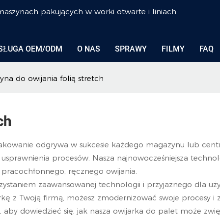
 maszynach pakujących w worki otwarte i liniach
SŁUGA OEM/ODM
O NAS
SPRAWY
FILMY
FAQ
na do owijania folią stretch
ch
 pakowanie odgrywa w sukcesie każdego magazynu lub cent
 i usprawnienia procesów. Nasza najnowocześniejsza techno
ę pracochłonnego, ręcznego owijania.
ystaniem zaawansowanej technologii i przyjaznego dla użyt
jarkę z Twoją firmą, możesz zmodernizować swoje procesy i 
iś, aby dowiedzieć się, jak nasza owijarka do palet może zw