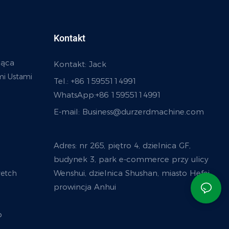
Kontakt
jąca
Kontakt: Jack
mi Ustami
Tel.: +86 15955114991
WhatsApp:
+86 15955114991
E-mail:
Business@durzerdmachine.com
u
Adres: nr 265, piętro 4, dzielnica GF,
budynek 3, park e-commerce przy ulicy
Wenshui, dzielnica Shushan, miasto Hefei,
retch
prowincja Anhui
b