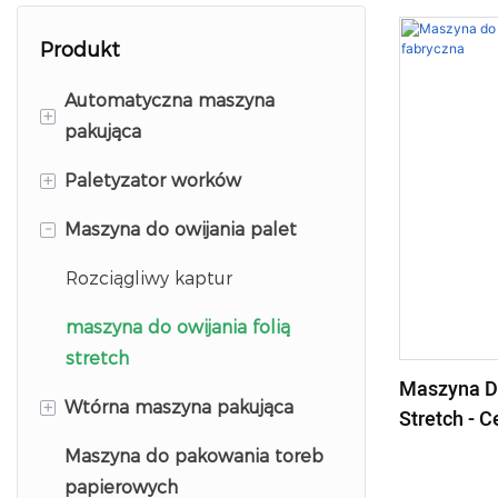
Produkt
Automatyczna maszyna
+
pakująca
+
Paletyzator worków
Maszyna pakująca z
otwartymi ustami
-
Maszyna do owijania palet
Paletyzer wysokiego
Maszyna pakująca FFS
poziomu
Rozciągliwy kaptur
Robot paletyzujący
maszyna do owijania folią
stretch
Maszyna Do
+
Wtórna maszyna pakująca
Stretch - 
Maszyna do pakowania toreb
Pionowa maszyna do
papierowych
pakowania wtórnego