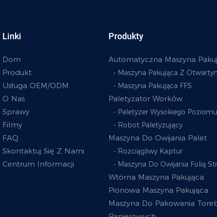
Linki
Produkty
Dom
Automatyczna Maszyna Paku
Produkt
- Maszyna Pakująca Z Otwarty
Usługa OEM/ODM
- Maszyna Pakująca FFS
O Nas
Paletyzator Worków
Sprawy
- Paletyzer Wysokiego Poziom
Filmy
- Robot Paletyzujący
FAQ
Maszyna Do Owijania Palet
Skontaktuj Się Z Nami
- Rozciągliwy Kaptur
Centrum Informacji
- Maszyna Do Owijania Folią St
Wtórna Maszyna Pakująca
Pionowa Maszyna Pakująca
Maszyna Do Pakowania Tore
Papierowych