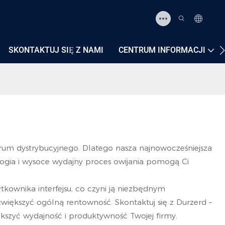
SKONTAKTUJ SIĘ Z NAMI
CENTRUM INFORMACJI
rum dystrybucyjnego. Dlatego nasza najnowocześniejsza
logia i wysoce wydajny proces owijania pomogą Ci
kownika interfejsu, co czyni ją niezbędnym
zwiększyć ogólną rentowność. Skontaktuj się z Durzerd –
iększyć wydajność i produktywność Twojej firmy.