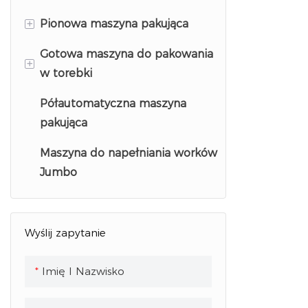
+
Pionowa maszyna pakująca
Gotowa maszyna do
pakowania wtórnego worków
Gotowa maszyna do pakowania
Maszyna do pakowania
+
w torebki
granulatu
Półautomatyczna maszyna
Maszyna do pakowania
Maszyna do pakowania w
pakująca
proszku
granulki
Maszyna do napełniania worków
Maszyna do pakowania
Maszyna do napełniania
Jumbo
płynów
woreczków z proszkiem
Maszyna do napełniania i
zamykania torebek z płynem
Wyślij zapytanie
Imię I Nazwisko