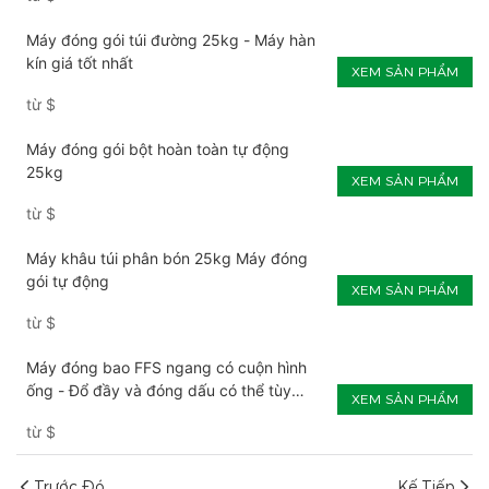
Máy đóng gói túi đường 25kg - Máy hàn
kín giá tốt nhất
XEM SẢN PHẨM
từ
$
Máy đóng gói bột hoàn toàn tự động
25kg
XEM SẢN PHẨM
từ
$
Máy khâu túi phân bón 25kg Máy đóng
gói tự động
XEM SẢN PHẨM
từ
$
Máy đóng bao FFS ngang có cuộn hình
ống - Đổ đầy và đóng dấu có thể tùy
XEM SẢN PHẨM
chỉnh
từ
$
Trước Đó
Kế Tiếp