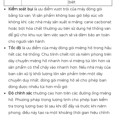
biệt.
Kiểm soát bụi
là ưu điểm vượt trội của máy đóng gói
bằng túi van. Vì sản phẩm không bao giờ tiếp xúc với
không khí, các nhà máy sản xuất xi măng, canxi cacbonat
hoặc bột hóa chất thường ưu tiên sử dụng hệ thống van
để giữ cho khu vực làm việc sạch sẽ và đảm bảo an toàn
cho người vận hành.
Tốc độ
là ưu điểm của máy đóng gói miệng hở trong hầu
hết các hệ thống. Chu trình chiết rót và niêm phong trên
dây chuyền miệng hở nhanh hơn vì miệng túi lớn hơn và
sản phẩm có thể chảy vào nhanh hơn. Nếu nhà máy của
bạn cần xử lý khối lượng lớn sản phẩm trên một dây
chuyền duy nhất, đóng gói miệng hở sẽ cho phép bạn
đóng được nhiều túi hơn mỗi giờ.
Độ chính xác
thường cao hơn trên các đường ống miệng
hở. Phương pháp trọng lượng tịnh cho phép bạn kiểm
tra trọng lượng bao bì sau khi đổ đầy và trước khi niêm
phong, điều này tạo ra một khoảng thời gian hiệu chỉnh