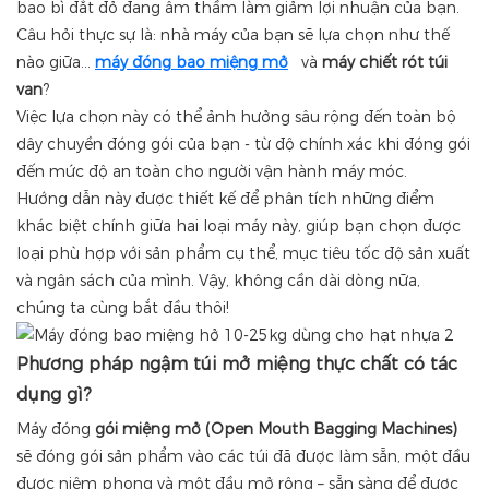
bao bì đắt đỏ đang âm thầm làm giảm lợi nhuận của bạn.
Câu hỏi thực sự là: nhà máy của bạn sẽ lựa chọn như thế
nào giữa...
máy đóng bao miệng mở
và
máy chiết rót túi
van
?
Việc lựa chọn này có thể ảnh hưởng sâu rộng đến toàn bộ
dây chuyền đóng gói của bạn - từ độ chính xác khi đóng gói
đến mức độ an toàn cho người vận hành máy móc.
Hướng dẫn này được thiết kế để phân tích những điểm
khác biệt chính giữa hai loại máy này, giúp bạn chọn được
loại phù hợp với sản phẩm cụ thể, mục tiêu tốc độ sản xuất
và ngân sách của mình. Vậy, không cần dài dòng nữa,
chúng ta cùng bắt đầu thôi!
Phương pháp ngậm túi mở miệng thực chất có tác
dụng gì?
Máy đóng
gói miệng mở (Open Mouth Bagging Machines)
sẽ đóng gói sản phẩm vào các túi đã được làm sẵn, một đầu
được niêm phong và một đầu mở rộng – sẵn sàng để được