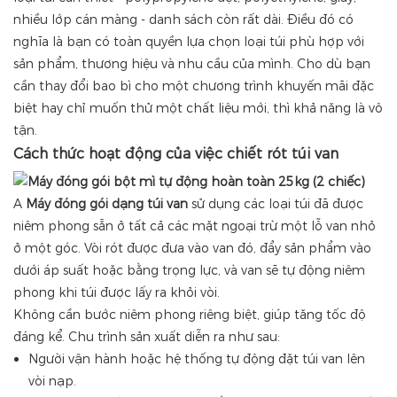
nhiều lớp cán màng - danh sách còn rất dài. Điều đó có
nghĩa là bạn có toàn quyền lựa chọn loại túi phù hợp với
sản phẩm, thương hiệu và nhu cầu của mình. Cho dù bạn
cần thay đổi bao bì cho một chương trình khuyến mãi đặc
biệt hay chỉ muốn thử một chất liệu mới, thì khả năng là vô
tận.
Cách thức hoạt động của việc chiết rót túi van
A
Máy đóng gói dạng túi van
sử dụng các loại túi đã được
niêm phong sẵn ở tất cả các mặt ngoại trừ một lỗ van nhỏ
ở một góc. Vòi rót được đưa vào van đó, đẩy sản phẩm vào
dưới áp suất hoặc bằng trọng lực, và van sẽ tự động niêm
phong khi túi được lấy ra khỏi vòi.
Không cần bước niêm phong riêng biệt, giúp tăng tốc độ
đáng kể. Chu trình sản xuất diễn ra như sau:
Người vận hành hoặc hệ thống tự động đặt túi van lên
vòi nạp.