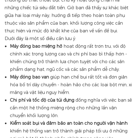
thường do thất thoát bụi, chu kỳ hoạt động chậm và
những chiếc túi siêu đắt tiền. Giờ bạn đã thấy sự khác biệt
giữa hai loại máy này, hướng đi tiếp theo hoàn toàn phụ
thuộc vào sản phẩm của bạn, khối lượng công việc cần
thực hiện và mức độ khắt khe của bạn về vấn đề bụi.
Dưới đây là một số điều cần lưu ý:
Máy đóng bao miệng hở
hoạt động rất trơn tru, với độ
chính xác trọng lượng cao và chi phí bao bì thấp hơn -
khiến chúng trở thành lựa chọn tuyệt vời cho các sản
phẩm dạng hạt, ngũ cốc và các sản phẩm dễ chảy.
Máy đóng bao van
giúp hạn chế bụi rất tốt và đơn giản
hóa bố trí dây chuyền - hoàn hảo cho các loại bột mịn, xi
măng và vật liệu nguy hiểm.
Chi phí và tốc độ của túi đựng
đồng nghĩa với việc bạn sẽ
cần một hệ thống miệng rộng cho những lần vận
chuyển khối lượng lớn.
Kiểm soát bụi và đảm bảo an toàn cho người vận hành
khiến hệ thống van trở thành giải pháp tối ưu ở những