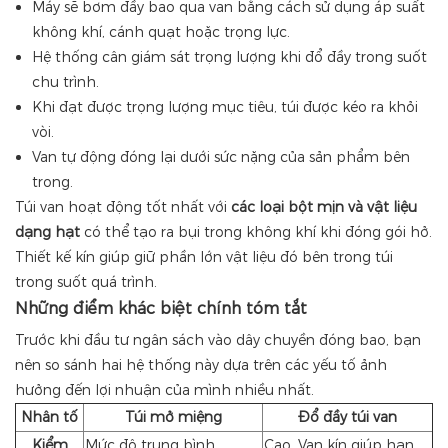
Máy sẽ bơm đầy bao qua van bằng cách sử dụng áp suất
không khí, cánh quạt hoặc trọng lực.
Hệ thống cân giám sát trọng lượng khi đổ đầy trong suốt
chu trình.
Khi đạt được trọng lượng mục tiêu, túi được kéo ra khỏi
vòi.
Van tự động đóng lại dưới sức nặng của sản phẩm bên
trong.
Túi van hoạt động tốt nhất với
các loại bột mịn và vật liệu
dạng hạt
có thể tạo ra bụi trong không khí khi đóng gói hở.
Thiết kế kín giúp giữ phần lớn vật liệu đó bên trong túi
trong suốt quá trình.
Những điểm khác biệt chính tóm tắt
Trước khi đầu tư ngân sách vào dây chuyền đóng bao, bạn
nên so sánh hai hệ thống này dựa trên các yếu tố ảnh
hưởng đến lợi nhuận của mình nhiều nhất.
Nhân tố
Túi mở miệng
Đổ đầy túi van
Kiểm
Mức độ trung bình.
Cao. Van kín giúp hạn