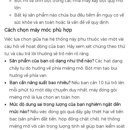
Bột mì và tinh bột trong các nhà máy xay bột quy mô
lớn
Bất kỳ sản phẩm nào chứa bụi đều tiềm ẩn nguy cơ về
sức khỏe và an toàn hoặc là vấn đề về quy định.
Cách chọn máy móc phù hợp
Việc lựa chọn giữa hai hệ thống này phụ thuộc vào một vài
câu hỏi về hoạt động của bạn. Hãy xem xét chúng theo thứ
tự, và câu trả lời thường sẽ trở nên rõ ràng.
Sản phẩm của bạn có dạng như thế nào?
Các hạt dạng
chảy tự do hướng về phía miệng mở. Bột mịn tạo bụi
hướng về phía van.
Bạn cần năng suất bao nhiêu?
Nếu bạn cần 10 túi trở lên
mỗi phút từ một dây chuyền duy nhất, máy đóng gói
miệng mở là lựa chọn an toàn hơn.
Mức độ dung sai trọng lượng của bạn nghiêm ngặt đến
mức nào?
Nếu việc đóng gói quá đầy gây thiệt hại về tiền
bạc (sản phẩm đắt tiền, hợp đồng chặt chẽ), hệ thống
miệng mở với cân trọng lượng tịnh sẽ giúp bạn kiểm soát