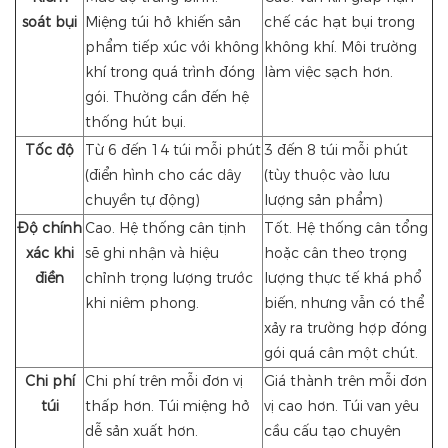
soát bụi
Miệng túi hở khiến sản
chế các hạt bụi trong
phẩm tiếp xúc với không
không khí. Môi trường
khí trong quá trình đóng
làm việc sạch hơn.
gói. Thường cần đến hệ
thống hút bụi.
Tốc độ
Từ 6 đến 14 túi mỗi phút
3 đến 8 túi mỗi phút
(điển hình cho các dây
(tùy thuộc vào lưu
chuyền tự động)
lượng sản phẩm)
Độ chính
Cao. Hệ thống cân tịnh
Tốt. Hệ thống cân tổng
xác khi
sẽ ghi nhận và hiệu
hoặc cân theo trọng
điền
chỉnh trọng lượng trước
lượng thực tế khá phổ
khi niêm phong.
biến, nhưng vẫn có thể
xảy ra trường hợp đóng
gói quá cân một chút.
Chi phí
Chi phí trên mỗi đơn vị
Giá thành trên mỗi đơn
túi
thấp hơn. Túi miệng hở
vị cao hơn. Túi van yêu
dễ sản xuất hơn.
cầu cấu tạo chuyên