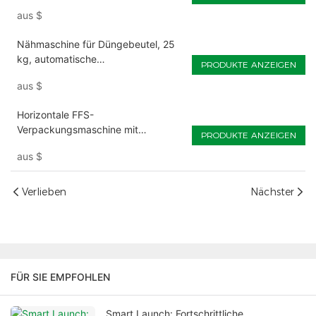
aus
$
Nähmaschine für Düngebeutel, 25
kg, automatische
PRODUKTE ANZEIGEN
Verpackungsmaschinen
aus
$
Horizontale FFS-
Verpackungsmaschine mit
PRODUKTE ANZEIGEN
Schlauchtrommel – anpassbares
aus
$
Füllen und Verschließen
Verlieben
Nächster
FÜR SIE EMPFOHLEN
Smart Launch: Fortschrittliche