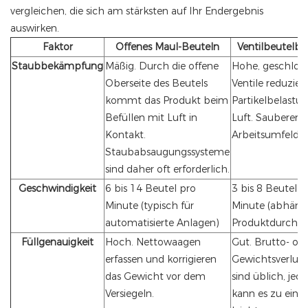
vergleichen, die sich am stärksten auf Ihr Endergebnis
auswirken.
Faktor
Offenes Maul-Beuteln
Ventilbeutelbe
Staubbekämpfung
Mäßig. Durch die offene
Hohe, geschlos
Oberseite des Beutels
Ventile reduzier
kommt das Produkt beim
Partikelbelastun
Befüllen mit Luft in
Luft. Saubereres
Kontakt.
Arbeitsumfeld.
Staubabsaugungssysteme
sind daher oft erforderlich.
Geschwindigkeit
6 bis 14 Beutel pro
3 bis 8 Beutel p
Minute (typisch für
Minute (abhäng
automatisierte Anlagen)
Produktdurchsa
Füllgenauigkeit
Hoch. Nettowaagen
Gut. Brutto- od
erfassen und korrigieren
Gewichtsverlus
das Gewicht vor dem
sind üblich, jed
Versiegeln.
kann es zu einer