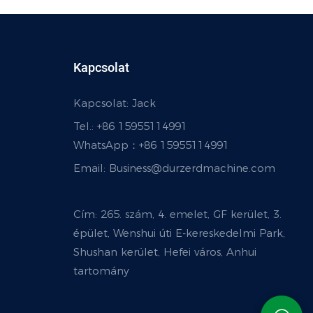
Kapcsolat
Kapcsolat: Jack
Tel.: +86 15955114991
WhatsApp：
+86 15955114991
Email:
Business@durzerdmachine.com
Cím: 265. szám, 4. emelet, GF kerület, 3.
épület, Wenshui úti E-kereskedelmi Park,
Shushan kerület, Hefei város, Anhui
tartomány