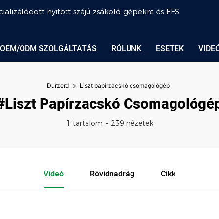
ializálódott nyitott szájú zsákoló gépekre és FFS
OEM/ODM SZOLGÁLTATÁS
RÓLUNK
ESETEK
VIDE
Durzerd
Liszt papírzacskó csomagológép
#Liszt Papírzacskó Csomagológé
1 tartalom
239 nézetek
Videó
Rövidnadrág
Cikk