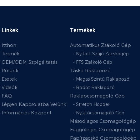
Linkek
Termékek
Itthon
Automatikus Zsákoló Gép
Termék
- Nyitott Szájú Zacskógép
OEM/ODM Szolgáltatás
- FFS Zsákoló Gép
Rólunk
Táska Raklapozó
Esetek
- Magas Szintű Raklapozó
Videók
- Robot Raklapozó
FAQ
Raklapcsomagoló Gép
Lépjen Kapcsolatba Velünk
- Stretch Hooder
Információs Központ
- Nyújtócsomagoló Gép
Másodlagos Csomagológép
Függőleges Csomagológép
Papírzacskó Csomagológép