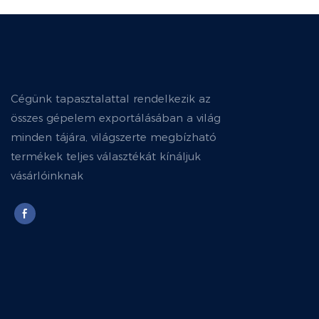
Cégünk tapasztalattal rendelkezik az
összes gépelem exportálásában a világ
minden tájára, világszerte megbízható
termékek teljes választékát kínáljuk
vásárlóinknak