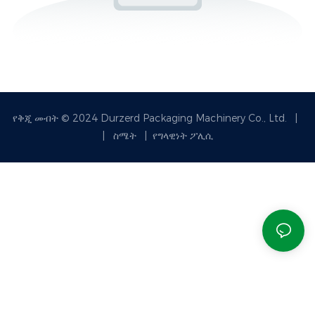
የቅጂ መብት © 2024 Durzerd Packaging Machinery Co., Ltd.
|
|
ስሜት
|
የግላዊነት ፖሊሲ