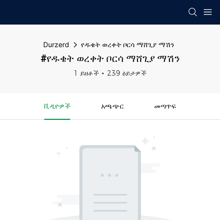
Durzerd
የዱቄት ወረቀት ቦርሳ ማሸጊያ ማሽን
#የዱቄት ወረቀት ቦርሳ ማሸጊያ ማሽን
1 ይዘቶች
239 ዕይታዎች
ቪዲዮዎች
አጫጭር
መጣጥፍ