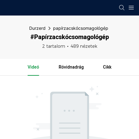
Durzerd
papírzacskócsomagológép
#papírzacskócsomagológép
2 tartalom
489 nézetek
Videó
Rövidnadrág
Cikk