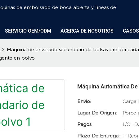
áquinas de embolsado de boca abierta y líneas de
SERVICIO OEM/ODM
ACERCA DE NOSOTROS
CASOS
Máquina de envasado secundario de bolsas prefabricada
gente en polvo
Máquina Automática De 
Envío:
Carga 
Lugar De Origen:
Porcel
Pagos:
L/C... 
Plazo De Entrega:
1-1(con