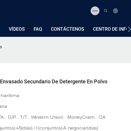
VÍDEOS
FAQ
CONTÁCTENOS
CENTRO DE INF
s
Envasado Secundario De Detergente En Polvo
marítima
ana
D/A... D/P... T/T... Western Union... MoneyGram... OA
juntos):45(días),>1(conjuntos):A negociar(días)