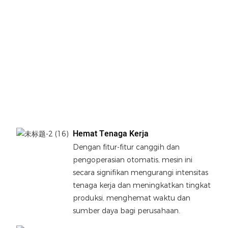
peng
peny
dan
pen
mem
efis
presi
dal
pen
Hemat Tenaga Kerja
Dengan fitur-fitur canggih dan
pengoperasian otomatis, mesin ini
secara signifikan mengurangi intensitas
tenaga kerja dan meningkatkan tingkat
produksi, menghemat waktu dan
sumber daya bagi perusahaan.