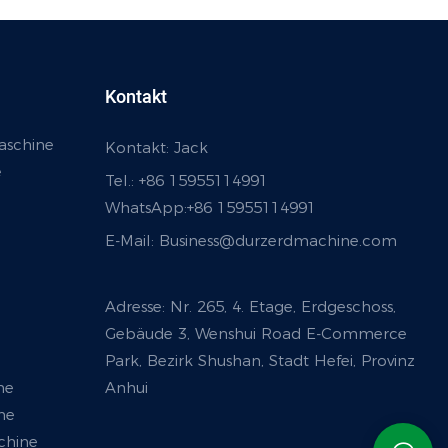
Kontakt
aschine
Kontakt: Jack
e
Tel.: +86 15955114991
WhatsApp:
+86 15955114991
E-Mail:
Business@durzerdmachine.com
Adresse: Nr. 265, 4. Etage, Erdgeschoss,
Gebäude 3, Wenshui Road E-Commerce
Park, Bezirk Shushan, Stadt Hefei, Provinz
ne
Anhui
ne
chine