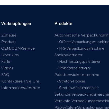
Verknüpfungen
Produkte
Zuhause
Automatische Verpackungsm
Produkt
- Offene Verpackungsmaschin
OEM/ODM-Service
- FFS-Verpackungsmaschine
Über Uns
Sackpalettierer
Fälle
- Hochleistungspalettierer
Videos
- Roboterpalettierer
FAQ
Palettenwickelmaschine
Kontaktieren Sie Uns
- Stretch-Hoodie
Informationszentrum
- Stretchwickelmaschine
Sekundärverpackungsmaschi
Vertikale Verpackungsmaschi
Papiertüten-Verpackungsmas