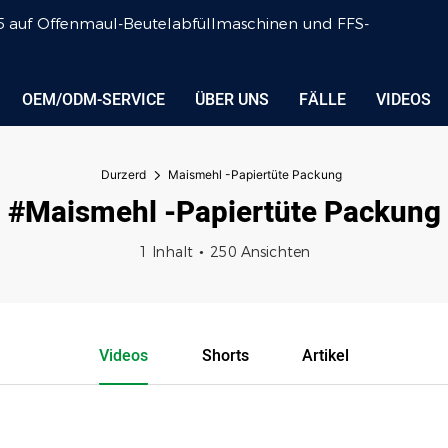
 2005 auf Offenmaul-Beutelabfüllmaschinen und FFS-
OEM/ODM-SERVICE
ÜBER UNS
FÄLLE
VIDEOS
Durzerd
Maismehl -Papiertüte Packung
#Maismehl -Papiertüte Packung
1 Inhalt
250 Ansichten
Videos
Shorts
Artikel