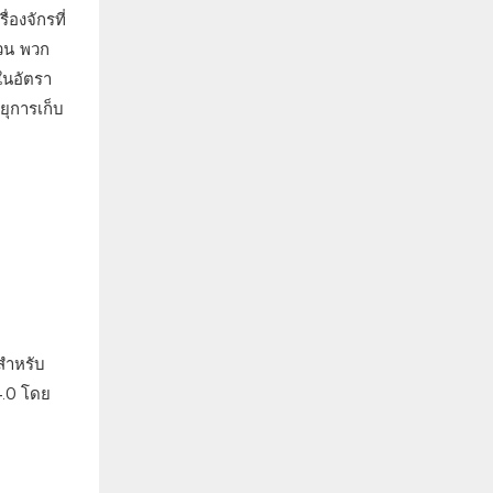
องจักรที่
้วน พวก
ในอัตรา
ยุการเก็บ
ษสำหรับ
4.0 โดย