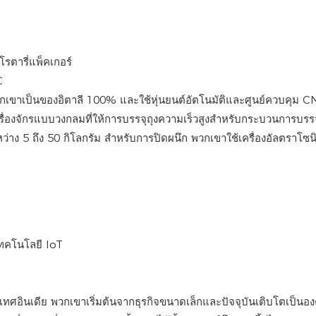
รตารี่แพ็คเกอร์
C
วกเขาเป็นของอิตาลี 100% และใช้หุ่นยนต์อัตโนมัติและศูนย์ควบคุม CN
ื่องจักรแบบวงกลมที่ให้การบรรจุถุงความเร็วสูงสำหรับกระบวนการบร
่าง 5 ถึง 50 กิโลกรัม สำหรับการปิดผนึก พวกเขาใช้เครื่องอัลตราโซ
เทคโนโลยี IoT
ศอินเดีย พวกเขาเริ่มต้นจากธุรกิจขนาดเล็กและปัจจุบันเติบโตเป็นอง