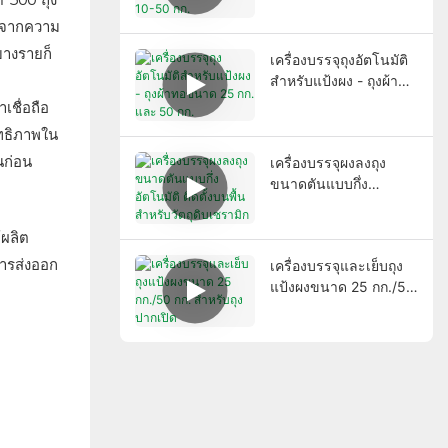
องจากความ
่บางรายก็
เครื่องบรรจุถุงอัตโนมัติ
สำหรับแป้งผง - ถุงผ้าทอ
ขนาด 25 กก. และ 50
เชื่อถือ
กก.
ิทธิภาพใน
นก่อน
เครื่องบรรจุผงลงถุง
ขนาดตันแบบกึ่ง
อัตโนมัติ ติดตั้งบนพื้น
สำหรับวัตถุดิบเซรามิก
้ผลิต
การส่งออก
เครื่องบรรจุและเย็บถุง
แป้งผงขนาด 25 กก./50
กก. สำหรับถุงปากเปิด