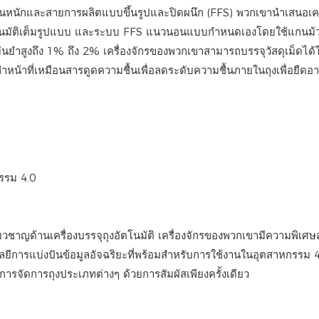
านหนักและสายการผลิตแบบขึ้นรูปและปิดผนึก (FFS) พวกเขานำเสนอเครื่
้งอัตโนมัติเต็มรูปแบบ และระบบ FFS แนวนอนแบบกำหนดเองโดยใช้แกนม
แม่นยำสูงถึง 1% ถึง 2% เครื่องจักรของพวกเขาสามารถบรรจุวัสดุเม็ดได้
ทำหน้าที่เหมือนสารดูดความชื้นเพื่อลดระดับความชื้นภายในถุงเพื่อยืดอา
รรม 4.0
ี่ยวชาญด้านเครื่องบรรจุถุงอัตโนมัติ เครื่องจักรของพวกเขามีความพิเศ
ยีการแบ่งปันข้อมูลอัจฉริยะที่พร้อมสำหรับการใช้งานในอุตสาหกรรม 
ีในการจัดการถุงประเภทต่างๆ ด้วยการสัมผัสเพียงครั้งเดียว