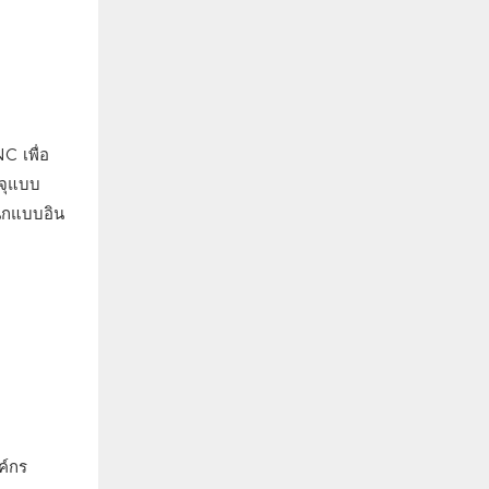
C เพื่อ
รจุแบบ
นิกแบบอิน
ค์กร