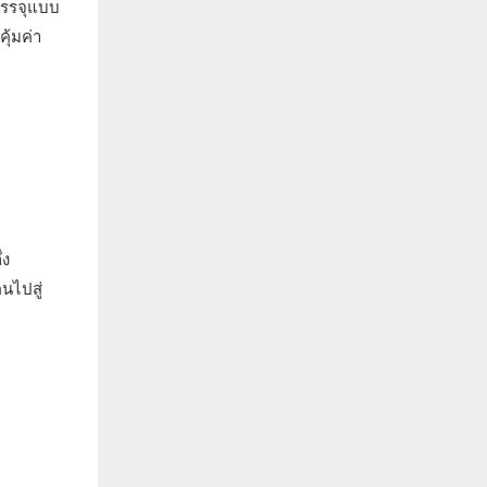
บรรจุแบบ
ุ้มค่า
่ง
นไปสู่