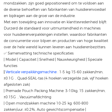
mondzakken, zijn goed gepositioneerd om te voldoen aan
de diverse behoeften van fabrikanten van huisdierenvoedsel
en bijdragen aan de groei van de industrie.
Met een toewijding aan innovatie en klanttevredenheid blijft
Durzerd de standaard voor uitmuntendheid in machines
voor huisdierenverpakkingen instellen, waardoor fabrikanten
de concurrentie voor blijven en producten van hoge kwaliteit
over de hele wereld kunnen leveren aan huisdierenbezitters.
✅ Samenvatting technische specificaties
| Model | Capaciteit | Snelheid | Nauwkeurigheid | Speciale
functies
|
Verticale verpakkingsmachine
: 1-5 kg 15-60 zakken/min,
±0.1G , Quad-SEAL-tas (4 hoeken verzegelde zak, vijf hoeken
afgesloten zak)
| Premade Pouch Packing Machine: 3-10kg, 15 zakken/min,
±0.15G , Vacuümafdichting
| Open mondzakken machine 10-25 kg: 600-800
zakken/uur, ±0,2%, Auto gewichtscompensatie |