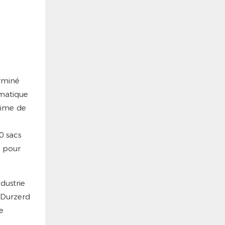
rminé
matique
ltime de
0 sacs
e pour
dustrie
e Durzerd
e