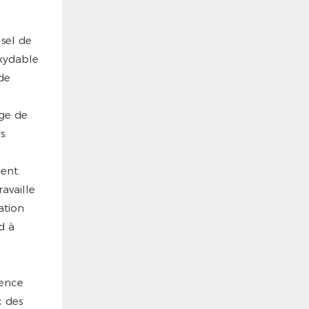
sel de
oxydable
 de
age de
s.
ent.
ravaille
ation
d à
dence
c des