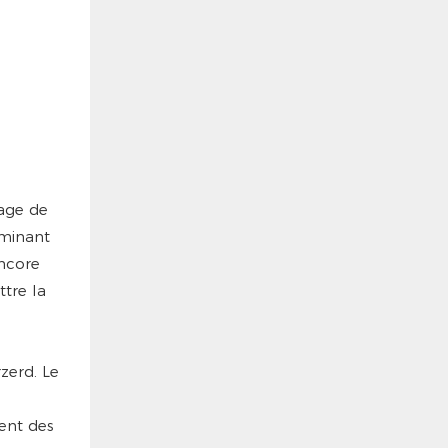
sage de
iminant
encore
tre la
zerd. Le
ent des