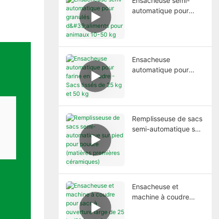
Ensacheuse semi-
automatique pour
granulés d'aliments
pour animaux 10-50
kg
Ensacheuse
automatique pour
farine en poudre -
Sacs tissés de 25 kg
et 50 kg
Remplisseuse de sacs
semi-automatique sur
pied pour poudre
(matières premières
céramiques)
Ensacheuse et
machine à coudre
pour sacs à ouverture
large de 25 kg/50 kg