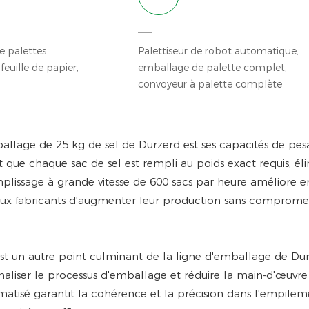
e palettes
Palettiseur de robot automatique,
euille de papier,
emballage de palette complet,
convoyeur à palette complète
ballage de 25 kg de sel de Durzerd est ses capacités de pe
t que chaque sac de sel est rempli au poids exact requis, él
emplissage à grande vitesse de 600 sacs par heure améliore 
 aux fabricants d'augmenter leur production sans compromet
est un autre point culminant de la ligne d'emballage de Dur
onaliser le processus d'emballage et réduire la main-d'œuvre
matisé garantit la cohérence et la précision dans l'empilem