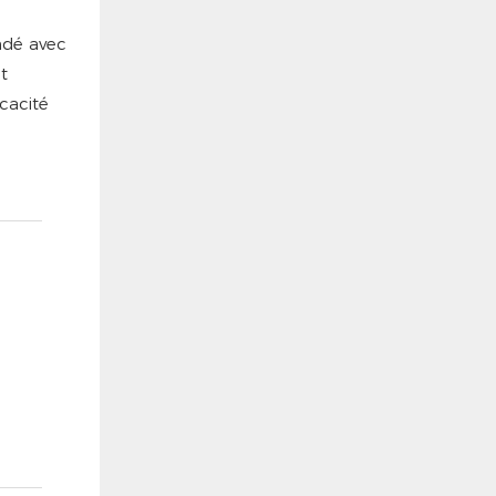
dé avec
t
cacité