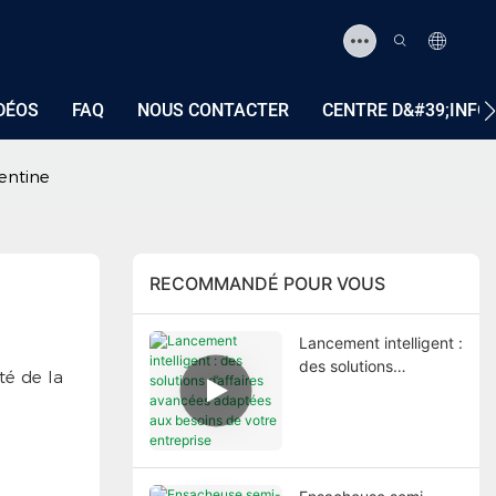
DÉOS
FAQ
NOUS CONTACTER
CENTRE D&#39;INF
entine
RECOMMANDÉ POUR VOUS
Lancement intelligent :
des solutions
té de la
d’affaires avancées
adaptées aux besoins
de votre entreprise