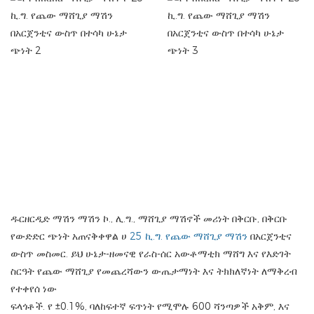
ዱርዘርዲድ ማሽን ማሽን ኮ., ሊ.ግ., ማሸጊያ ማሽኖች መሪነት በቅርቡ, በቅርቡ
የውድድር ጭነት አጠናቅቀዋል ሀ
25 ኪ.ግ. የጨው ማሸጊያ ማሽን
በአርጀንቲና
ውስጥ መስመር. ይህ ሁኔታ-ዘመናዊ የራስ-ሰር አውቶማቲክ ማሸግ እና የእድገት
ስርዓት የጨው ማሸጊያ የመጨረሻውን ውጤታማነት እና ትክክለኛነት ለማቅረብ
የተቀየሰ ነው
ፍላጎቶች. የ ±0.1%, ባለከፍተኛ ፍጥነት የሚሞሉ 600 ሻንጣዎች አቅም, እና