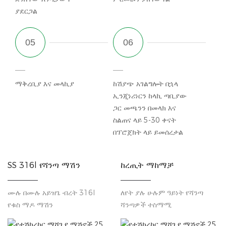
ያደርጋል
ማቅረቢያ እና መላኪያ
ከሽያጭ አገልግሎት በኋላ
ኢንጂነሪነርን ከላኪ ጣቢያው
ጋር መጫንን በመላክ እና
ስልጠና ላይ 5-30 ቀናት
በፕሮጀክት ላይ ይመሰረታል
SS 316l የሻንጣ ማሽን
ከረጢት ማከማቻ
ሙሉ በሙሉ አይዝጌ ብረት 316l
ለየት ያሉ ሁሉም ዓይነት የሻንጣ
የቁስ ማዶ ማሽን
ሻንጣዎች ተስማሚ