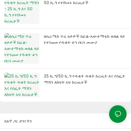
50 ኪ.ግ የተሸመኑ ከረጢቶች
ለሴራሚክ ጥሬ ዕቃዎች ከፊል-አውቶማቲክ ወለል ላይ
የተገጠመ የዱቄት ቶን ቦርሳ መሙያ
25 ኪ.ግ/50 ኪ.ግ የዱቄት ዱቄት ከረጢት እና የስፌት
ማሽን ለክፍት አፍ ከረጢቶች
ከእኛ ጋር ይገናኙን