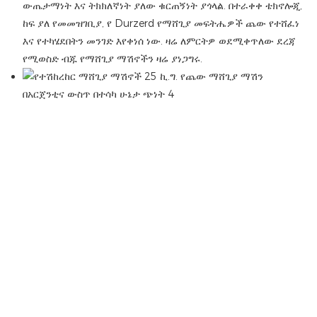
ውጤታማነት እና ትክክለኛነት ያለው ቁርጠኝነት ያጎላል. በተራቀቀ ቴክኖሎጂ,
ከፍ ያለ የመመዝገቢያ, የ Durzerd የማሸጊያ መፍትሔዎች ጨው የተሸፈነ
እና የተካሄደበትን መንገድ እየቀነሰ ነው. ዛሬ ለምርትዎ ወደሚቀጥለው ደረጃ
የሚወስድ ብጁ የማሸጊያ ማሽኖችን ዛሬ ያነጋግሩ.