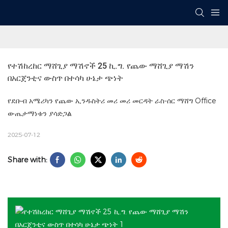
የተሽከረከር ማሸጊያ ማሽኖች 25 ኪ.ግ. የጨው ማሸጊያ ማሽን 
በአርጀንቲና ውስጥ በተሳካ ሁኔታ ጭነት
የደቡብ አሜሪካን የጨው ኢንዱስትሪ መሪ መሪ መርዳት ራስ-ሰር ማሸግ Office
ውጤታማነቱን ያሳድጋል
2025-07-12
Share with: