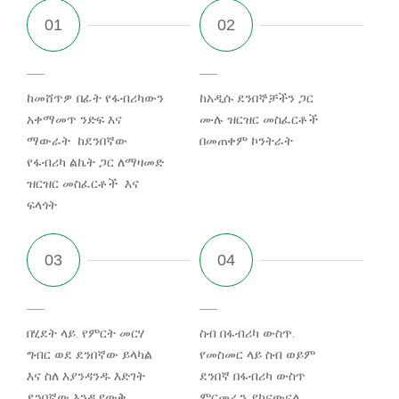
ከመሸጥዎ በፊት የፋብሪካውን
ከአዲሱ ደንበኞቻችን ጋር
አቀማመጥ ንድፍ እና
ሙሉ ዝርዝር መስፈርቶች
ማውራት ከደንበኛው
በመጠቀም ኮንትራት
የፋብሪካ ልኬት ጋር ለማዛመድ
ዝርዝር መስፈርቶች እና
ፍላጎት
በሂደት ላይ. የምርት መርሃ
ስብ በፋብሪካ ውስጥ.
ግብር ወደ ደንበኛው ይላካል
የመስመር ላይ ስብ ወይም
እና ስለ እያንዳንዱ እድገት
ደንበኛ በፋብሪካ ውስጥ
ደንበኛው እንዲያውቅ
ምርመራን ያከናውናል