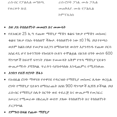
ራስ-ሰር የፓልሌል መግለጫ,
ራስ-ሮቦት ፓነል, ሙሉ ፓሌል
የወረቀት ሉህ,
መጠቅለያ, ሙሉ የፓልሌል
ኮምፕሌክስ
ከፍ ያለ ትክክለኛነት መመዘን እና መሙላት
የደኑዘርድ 25 ኪ.ግ. የጨው ማሸጊያ ማሽን ቁልፍ ገጽታ የማሽን መስመር
ቁልፍ ገጽታ የእሱ ትክክለኛ ችሎታ, ትክክለኛነት ነው ±0.1%. ይህ የተጫነ
ወይም ከልክ በላይ የመያዝ አደጋን በማስወገድ ውስጥ እያንዳንዱ የጨው ቦርሳ
አስፈላጊ ሆኖ ከተገኘበት የክብደት ቡድን ተሞልቷል. በአንድ ሰዓት ውስጥ 600
ሻንጣዎች ከፍተኛ ፍጥነት ያለው የመሙላት አቅም የጥላ ማሸጊያ ሂደቱን
ውጤታማነት ያሻሽላል, ጥራትን ሳያስተካክሉ እንዲጨምሩ የሚያስቆጡ.
እንከን የለሽ የሮቦት ሽፋኑ
የአብቤል ሮቦት ማዋሃድ የተዋሃደ የዱርዝድ የማሸጊያ መስመር ሌላው ቀርቧል.
ሮቦት የማሸጊያ ሂደቱን በማሰራጨት እስከ 900 ሻንጣዎች ሊሸሽ ይችላል. ይህ
ራስ-ሰር የማሸጊያ ስሌት ስርዓት ወደ ተደራጅ እና ውጤታማ የመጋፈር
አሠራር የሚመራው በከረጢት ውስጥ ያለው ትክክለኛነት እና ትክክለኛነት
ያረጋግጣል.
የምግብ-ክፍል የጨው ማሸጊያ