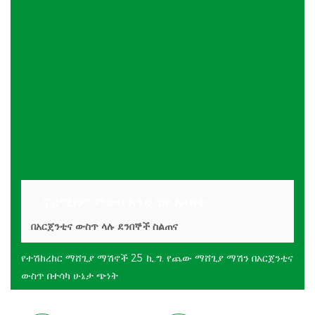
ፕሪሚየም ምድብ አንድ ገጽ አብነት
በአርጀንቲና ውስጥ ላሉ ደንበኞች ስልጠና
የተሽከረከር ማሸጊያ ማሽኖች 25 ኪ.ግ. የጨው ማሸጊያ ማሽን በአርጀንቲና
ውስጥ በተሳካ ሁኔታ ጭነት