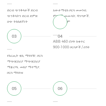
ድርብ ጭንቅላቶች ድርብ
አውቶማቲክ ቦርሳ መመገብ,
ጭንቅላትን ድርብ ድምጽ
ምርቶች መሙላት, ሻንጣዎች,
ሰጭ ትክክለኛነት
ቦርሳ ማኅተም
ABB 460 ሮቦት ከቁጥር
900-1000 ቦርሳዎች / ሰዓት
የከረጢት ቂኪ ማጓጓዥ, ቦርሳ
ማጭበርበሪያ ማጭበርበሪያ
ማቋረጫ, መለያ ማተሚያ,
ቦርሳ ማጓጓዝ