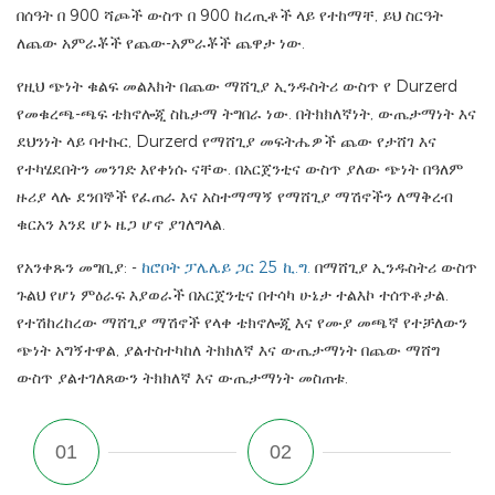
በሰዓት በ 900 ሻጮች ውስጥ በ 900 ከረጢቶች ላይ የተከማቸ, ይህ ስርዓት
ለጨው አምራቾች የጨው-አምራቾች ጨዋታ ነው.
የዚህ ጭነት ቁልፍ መልእክት በጨው ማሸጊያ ኢንዱስትሪ ውስጥ የ Durzerd
የመቁረጫ-ጫፍ ቴክኖሎጂ ስኬታማ ትግበራ ነው. በትክክለኛነት, ውጤታማነት እና
ደህንነት ላይ ባተኩር, Durzerd የማሸጊያ መፍትሔዎች ጨው የታሸገ እና
የተካሄደበትን መንገድ እየቀነሱ ናቸው. በአርጀንቲና ውስጥ ያለው ጭነት በዓለም
ዙሪያ ላሉ ደንበኞች የፈጠራ እና አስተማማኝ የማሸጊያ ማሽኖችን ለማቅረብ
ቁርአን እንደ ሆኑ ዜጋ ሆኖ ያገለግላል.
የአንቀጹን መግቢያ: -
ከሮቦት ፓሌሌይ ጋር 25 ኪ.ግ.
በማሸጊያ ኢንዱስትሪ ውስጥ
ጉልህ የሆነ ምዕራፍ እያወራች በአርጀንቲና በተሳካ ሁኔታ ተልእኮ ተሰጥቶታል.
የተሽከረከረው ማሸጊያ ማሽኖች የላቀ ቴክኖሎጂ እና የሙያ መጫኛ የተቻለውን
ጭነት አግኝተዋል, ያልተስተካከለ ትክክለኛ እና ውጤታማነት በጨው ማሸግ
ውስጥ ያልተገለጸውን ትክክለኛ እና ውጤታማነት መስጠቱ.