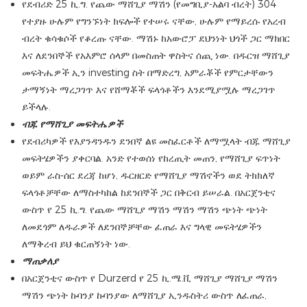
የደብሪድ 25 ኪ.ግ. የጨው ማሸጊያ ማሽን (የመግቢያ-አልባ ብረት) 304
የተያዙ ሁሉም የግንኙነት ክፍሎች የተሠሩ ናቸው, ሁሉም የማይረሱ የአረብ
ብረት ቁሳቁሶች የቆረጡ ናቸው. ማሽኑ ከአውሮፓ ደህንነት ህጎች ጋር ማክበር
እና ለደንበኞች የአእምሮ ሰላም በመስጠት ዋስትና ሰጪ ነው. በዱርዝ ማሸጊያ
መፍትሔዎች ኢን investing ስት በማድረግ, አምራቾች የምርታቸውን
ታማኝነት ማረጋገጥ እና የሸማቾች ፍላጎቶችን እንደሚያሟሉ ማረጋገጥ
ይችላሉ.
ብጁ የማሸጊያ መፍትሔዎች
የደብሪካዎች የእያንዳንዱን ደንበኛ ልዩ መስፈርቶች ለማሟላት ብጁ ማሸጊያ
መፍትሄዎችን ያቀርባል. አንድ የተወሰነ የከረጢት መጠን, የማሸጊያ ፍጥነት
ወይም ራስ-ሰር ደረጃ ከሆነ, ዱርዘርድ የማሸጊያ ማሽኖችን ወደ ትክክለኛ
ፍላጎቶቻቸው ለማስተካከል ከደንበኞች ጋር በቅርብ ይሠራል. በአርጀንቲና
ውስጥ የ 25 ኪ.ግ. የጨው ማሸጊያ ማሽን ማሽን ማሽን ጭነት ጭነት
ለመደጎም ለዱራዎች ለደንበኞቻቸው ፈጠራ እና ግላዊ መፍትሄዎችን
ለማቅረብ ይህ ቁርጠኝነት ነው.
ማጠቃለያ
በአርጀንቲና ውስጥ የ Durzerd የ 25 ኪ.ሜ.ቪ ማሸጊያ ማሸጊያ ማሽን
ማሽን ጭነት ኩባንያ ኩባንያው ለማሸጊያ ኢንዱስትሪ ውስጥ ለፈጠራ,