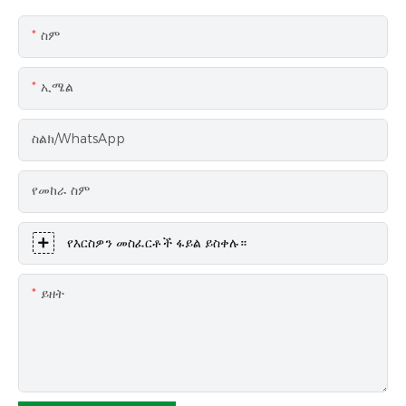
ስም
ኢሜል
ስልክ/WhatsApp
የመከራ ስም
የእርስዎን መስፈርቶች ፋይል ይስቀሉ።
ይዘት