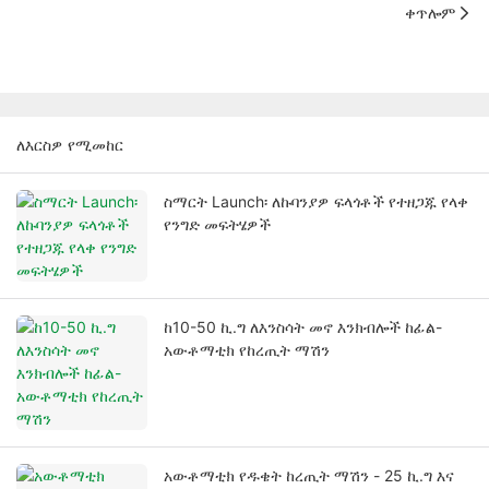
ቀጥሎም
ለእርስዎ የሚመከር
ስማርት Launch፡ ለኩባንያዎ ፍላጎቶች የተዘጋጁ የላቀ
የንግድ መፍትሄዎች
ከ10-50 ኪ.ግ ለእንስሳት መኖ እንክብሎች ከፊል-
አውቶማቲክ የከረጢት ማሽን
አውቶማቲክ የዱቄት ከረጢት ማሽን - 25 ኪ.ግ እና