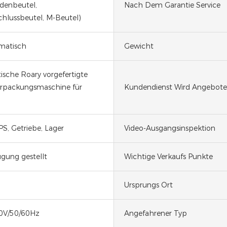
denbeutel,
Nach Dem Garantie Service
chlussbeutel, M-Beutel)
matisch
Gewicht
sche Roary vorgefertigte
erpackungsmaschine für
Kundendienst Wird Angebot
PS, Getriebe, Lager
Video-Ausgangsinspektion
ügung gestellt
Wichtige Verkaufs Punkte
Ursprungs Ort
0V/50/60Hz
Angefahrener Typ