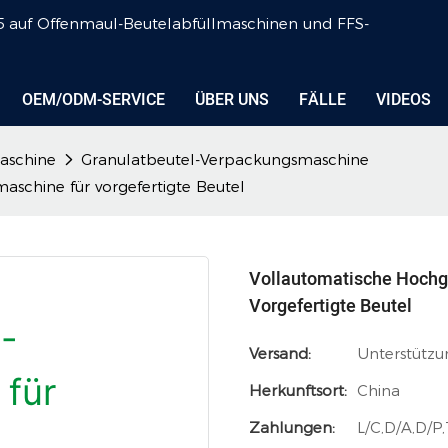
 2005 auf Offenmaul-Beutelabfüllmaschinen und FFS-
OEM/ODM-SERVICE
ÜBER UNS
FÄLLE
VIDEOS
aschine
Granulatbeutel-Verpackungsmaschine
schine für vorgefertigte Beutel
Vollautomatische Hochg
Vorgefertigte Beutel
Versand:
Unterstützu
Herkunftsort:
China
Zahlungen:
L/C,D/A,D/P