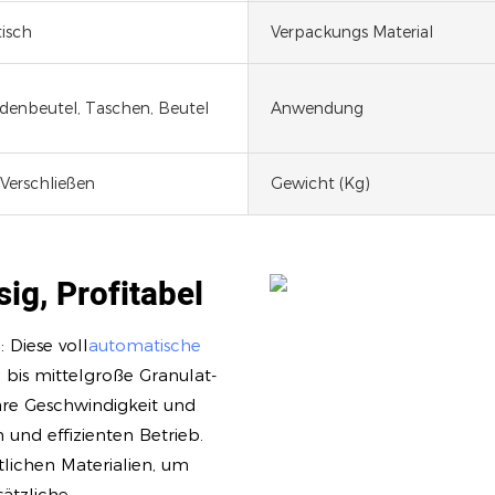
isch
Verpackungs Material
enbeutel, Taschen, Beutel
Anwendung
Verschließen
Gewicht (kg)
ssig, Profitabel
 Diese voll
automatische
e bis mittelgroße Granulat-
bare Geschwindigkeit und
 und effizienten Betrieb.
tlichen Materialien, um
ätzliche