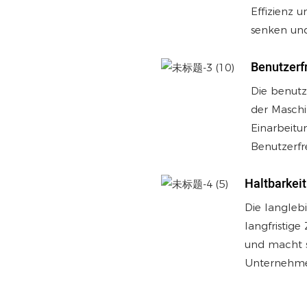
Effizienz u
senken und
Benutzerf
Die benutz
der Maschin
Einarbeitu
Benutzerfr
Haltbarkeit
Die langleb
langfristig
und macht s
Unternehm