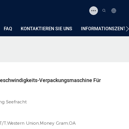
FAQ
KONTAKTIEREN SIE UNS
INFORMATIONSZENT
eschwindigkeits-Verpackungsmaschine Für
ng Seefracht
,T/T,Western Union,Money Gram,OA