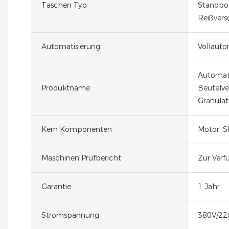
Taschen Typ
Standbo
Reißvers
Automatisierung
Vollauto
Automati
Produktname
Beutelv
Granulat
Kern Komponenten
Motor, S
Maschinen Prüfbericht
Zur Verf
Garantie
1 Jahr
Stromspannung
380V/22