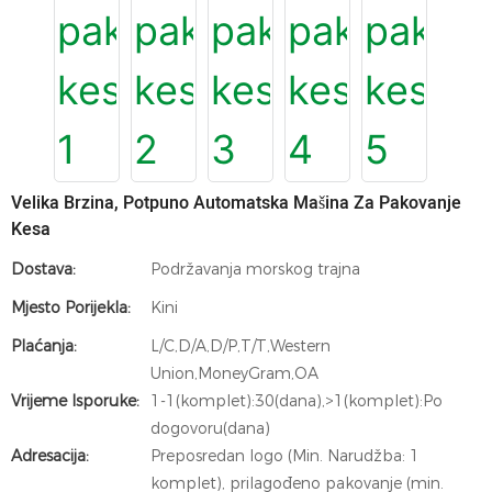
Velika Brzina, Potpuno Automatska Mašina Za Pakovanje
Kesa
Dostava:
Podržavanja morskog trajna
Mjesto Porijekla:
Kini
Plaćanja:
L/C,D/A,D/P,T/T,Western
Union,MoneyGram,OA
Vrijeme Isporuke:
1-1(komplet):30(dana),>1(komplet):Po
dogovoru(dana)
Adresacija:
Preposredan logo (Min. Narudžba: 1
komplet), prilagođeno pakovanje (min.