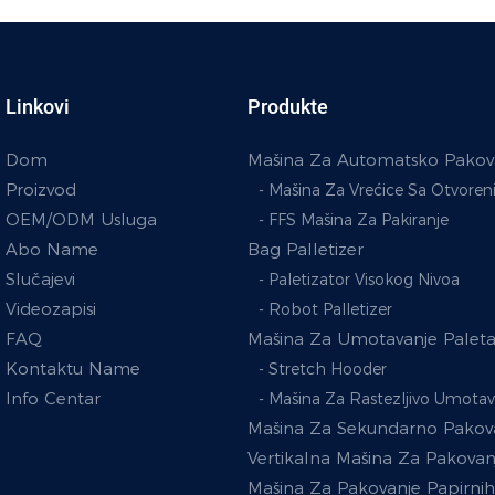
Linkovi
Produkte
Dom
Mašina Za Automatsko Pakov
Proizvod
- Mašina Za Vrećice Sa Otvore
OEM/ODM Usluga
- FFS Mašina Za Pakiranje
Abo Name
Bag Palletizer
Slučajevi
- Paletizator Visokog Nivoa
Videozapisi
- Robot Palletizer
FAQ
Mašina Za Umotavanje Palet
Kontaktu Name
- Stretch Hooder
Info Centar
- Mašina Za Rastezljivo Umotav
Mašina Za Sekundarno Pakov
Vertikalna Mašina Za Pakovan
Mašina Za Pakovanje Papirnih