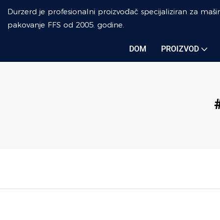
Durzerd je profesionalni proizvođač specijaliziran za maši
pakovanje FFS od 2005. godine.
DOM
PROIZVOD