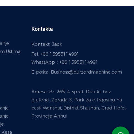
Kontakta
anje
Kontakt: Jack
nim Ustima
Tel: +86 15955114991
WhatsApp：
+86 15955114991
E-pošta:
Business@durzerdmachine.com
a
Adresa: Br. 265, 4. sprat, Distrikt bez
glutena, Zgrada 3, Park za e-trgovinu na
cesti Wenshui, Distrikt Shushan, Grad Hefei,
anje
anje
Provincija Anhui
je
 Kesa