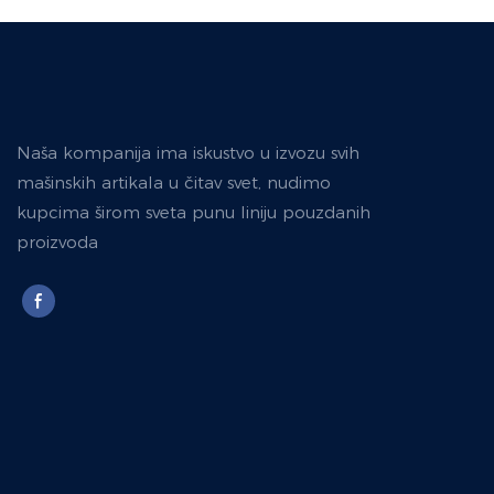
Naša kompanija ima iskustvo u izvozu svih
mašinskih artikala u čitav svet, nudimo
kupcima širom sveta punu liniju pouzdanih
proizvoda