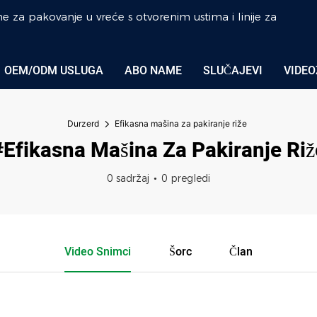
ne za pakovanje u vreće s otvorenim ustima i linije za
OEM/ODM USLUGA
ABO NAME
SLUČAJEVI
VIDEO
Durzerd
Efikasna mašina za pakiranje riže
#Efikasna Mašina Za Pakiranje Riž
0 sadržaj
0 pregledi
Video Snimci
Šorc
Član