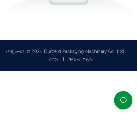
የቅጂ መብት © 2024 Durzerd Packaging Machinery Co., Ltd.
|
|
ስሜት
|
የግላዊነት ፖሊሲ