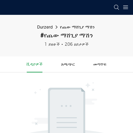
Durzerd
የጨው ማሸጊያ ማሽን
#የጨው ማሸጊያ ማሽን
1 ይዘቶች
206 ዕይታዎች
ቪዲዮዎች
አጫጭር
መጣጥፍ