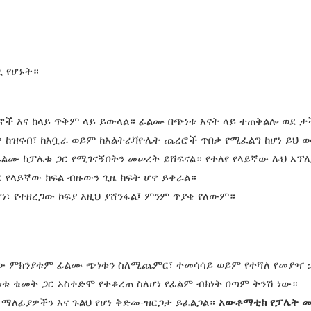
ጊ የሆኑት።
ኖች እና ከላይ ጥቅም ላይ ይውላል። ፊልሙ በጭነቱ አናት ላይ ተጠቅልሎ ወደ ታች
 ከዝናብ፣ ከአቧራ ወይም ከአልትራቫዮሌት ጨረሮች ጥበቃ የሚፈልግ ከሆነ ይህ ወ
ፊልሙ ከፓሌቱ ጋር የሚገናኝበትን መሠረት ይሸፍናል። የተለየ የላይኛው ሉህ አፕ
የላይኛው ክፍል ብዙውን ጊዜ ክፍት ሆኖ ይቀራል።
፣ የተዘረጋው ኮፍያ እዚህ ያሸንፋል፤ ምንም ጥያቄ የለውም።
 ነው ምክንያቱም ፊልሙ ጭነቱን ስለሚጨምር፣ ተመሳሳይ ወይም የተሻለ የመያዣ 
ቱ ቁመት ጋር አስቀድሞ የተቆረጠ ስለሆነ የፊልም ብክነት በጣም ትንሽ ነው።
ማለፊያዎችን እና ጉልህ የሆነ ቅድመ-ዝርጋታ ይፈልጋል።
አውቶማቲክ የፓሌት 