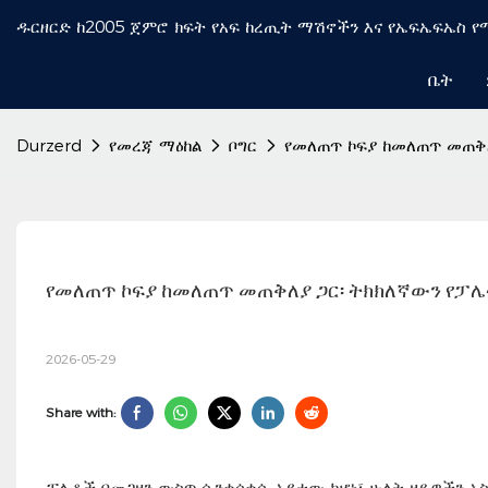
ዱርዘርድ ከ2005 ጀምሮ ክፍት የአፍ ከረጢት ማሽኖችን እና የኤፍኤፍኤስ 
ቤት
Durzerd
የመረጃ ማዕከል
ቦግር
የመለጠጥ ኮፍያ ከመለጠጥ መጠቅ
የመለጠጥ ኮፍያ ከመለጠጥ መጠቅለያ ጋር፡ ትክክለኛውን የፓ
2026-05-29
Share with:
ፓሌቶች በመጋዘን ውስጥ ሲንቀሳቀሱ አይተው ከሆነ፣ ሁለት ዘዴዎችን አ