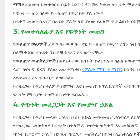
ማሽን
ፊልሙን ከመተግበሩ በፊት ከ200-300% ቅድመ-ዝርጋታ ማድረግ 
የጭነት መጠን ካለው የመለጠጥ ኮፍያ ከፍ ያለ ነው።
ከፍተኛ መጠን ሲኖር፣ በአንድ ፓሌት ላይ ያለው የፊልም ዋጋ ልዩነት በ
3.
የመተላለፊያ እና የፍጥነት መጠን
የመለጠጥ ኮፍያዎች
ፈጣን ናቸው። ዘመናዊ የመለጠጥ ኮፍያ ማሽን ላብ ሳ
ስለሚተገበር የዑደት ጊዜዎቹ አጭር እና ወጥ ናቸው።
የመለጠጥ መጠቅለያዎች
በአይነታቸው በስፋት ይለያያሉ። ከፊል-አውቶማ
ላይ፣ ከፍተኛ ደረጃ ያለው አውቶማቲክ
የፓሌት ማሸጊያ ማሽን
በሰዓት 
እየጨመረ እና ብዙ ቦታ ይወስዳል።
የተዘረጋው ኮፍያ በተለምዶ በምግብ እና በመጠጥ አፕሊኬሽኖች ውስጥ ጥ
ፍጥነት ምክንያት በጣም በፍጥነት ይሰራሉ።
4.
የጭነት መረጋጋት እና የመያዣ ኃይል
የተዘረጋው ኮፍያ በመላው ፓሌት ዙሪያ እኩል መጭመቂያ ይሰጣል። ለደ
የተዘረጋው መጠቅለያ ስርጭት በተለምዶ በጭነቱ ዝቅተኛ እና መካከለኛ ክ
ጭነት ቢኖርም፣ ፓሌት በፓሌት ዝርጋታ መጠቅለያ በደንብ ሊጠቀለል ይችላ