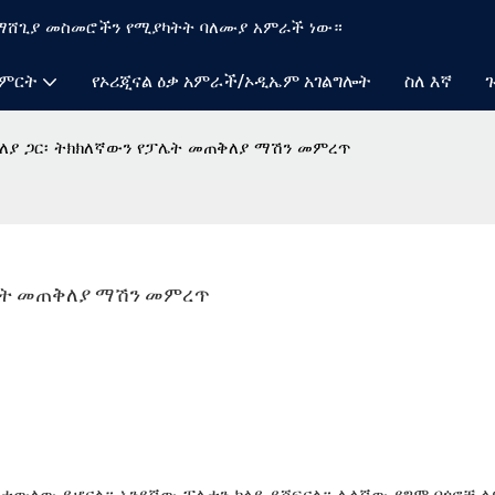
የማሸጊያ መስመሮችን የሚያካትት ባለሙያ አምራች ነው።
ምርት
የኦሪጂናል ዕቃ አምራች/ኦዲኤም አገልግሎት
ስለ እኛ
ለያ ጋር፡ ትክክለኛውን የፓሌት መጠቅለያ ማሽን መምረጥ
ሌት መጠቅለያ ማሽን መምረጥ
ስተውለው ይሆናል። አንደኛው ፓሌቱን ከላይ ይሸፍናል። ሌላኛው ደግሞ በጎኖቹ ላ