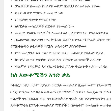
ፓሌቶችዎ በመጠን የተለያዩ ወይም በSKU የተቀላቀሉ ናቸው
የቤት ውስጥ ማከማቻ መደበኛ ነው
የጣሪያው ቁመት የተወሰነ ነው
ለካፒታል መሳሪያዎች በጀትዎ የተወሰነ ነው
መደበኛ ያልሆኑ ጭነቶችን ለመጠቅለል ተለዋዋጭነት ያስፈልግዎታል
በአጠቃላይ ስርጭት፣ በኢ-ኮሜርስ ወይም በቀላል ማምረቻ ውስጥ ነዎ
የሚከተሉትን ሁኔታዎች ካሟሉ ሁለቱንም ያስቡባቸው፦
የጎን መረጋጋት እና ከፍተኛ የአየር ሁኔታ መከላከያ ያስፈልግዎታል
ከፍተኛ መጠን ያላቸው የተደባለቁ የምርት መስመሮች አሉዎት
ተቋምዎ የችርቻሮ እና የኢንዱስትሪ ፓሌት ቅርጸቶችን ያስተናግዳል
ስለ አውቶሜሽን አንድ ቃል
የተዘረጋ ኮፍያ ወይም የፓሌት ዝርጋታ መጠቅለያ ቢጠቀሙም፣ የአውቶሜሽ
በእጅ የሚሰሩ እና ከፊል አውቶማቲክ ማሽኖች ዑደቱን ለመጀመር፣ ፓሌ
ጥራዞች ጥሩ ይሰራሉ ​​ነገር ግን በመጠቅለያ ጥራት ላይ ተለዋዋጭነት
አውቶማቲክ የፓሌት መጠቅለያ ማሽኖች
፤ በሁለቱም የመለጠጥ መጠቅለያ