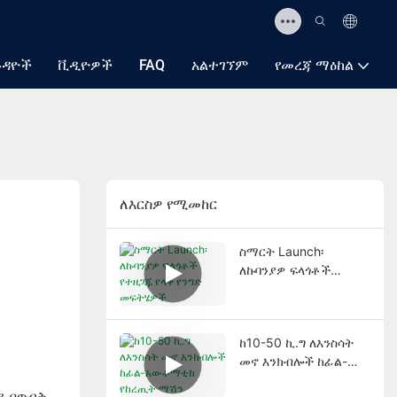
ጉዳዮች
ቪዲዮዎች
FAQ
አልተገኘም
የመረጃ ማዕከል
ለእርስዎ የሚመከር
ስማርት Launch፡
ለኩባንያዎ ፍላጎቶች
የተዘጋጁ የላቀ የንግድ
መፍትሄዎች
ከ10-50 ኪ.ግ ለእንስሳት
መኖ እንክብሎች ከፊል-
አውቶማቲክ የከረጢት
ይ በጥብቅ