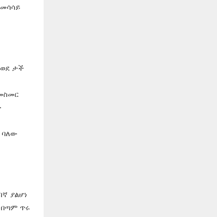
ተመሳሳይ
 ወደ ታች
 መስመር
ው
 ባለው
በኛ ያልሆነ
 በጣም ጥሩ