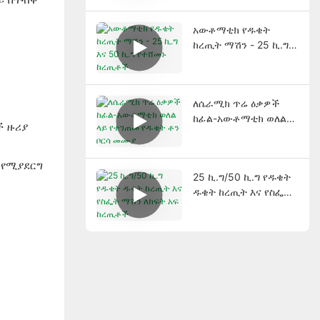
ማሽን
አውቶማቲክ የዱቄት
ከረጢት ማሽን - 25 ኪ.ግ
እና 50 ኪ.ግ የተሸመኑ
ከረጢቶች
ለሴራሚክ ጥሬ ዕቃዎች
ከፊል-አውቶማቲክ ወለል
ች ዙሪያ
ላይ የተገጠመ የዱቄት ቶን
ቦርሳ መሙያ
 የሚያደርግ
25 ኪ.ግ/50 ኪ.ግ የዱቄት
ዱቄት ከረጢት እና የስፌት
ማሽን ለክፍት አፍ ከረጢቶች