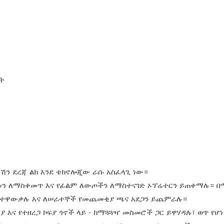
ት
ን ደረጃ ልክ እንደ ቴክኖሎጂው ራሱ አስፈላጊ ነው።
ቱን ለማስቀመጥ እና የፊልም ለውጦችን ለማስተናገድ ኦፕሬተርን ይጠቀማሉ። 
ን ያስተዋውቃሉ እና ለሠራተኞች የመጨመቂያ ጫና አደጋን ይጨምራሉ።
 እና የተዘረጋ ኮፍያ ጎኖች ላይ - ከማጓጓዣ መስመሮች ጋር ይዋሃዳሉ፣ ወጥ የሆነ