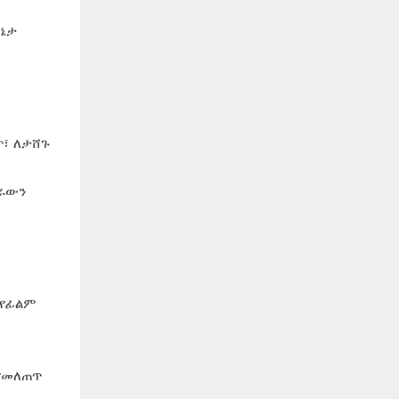
ሁኔታ
ጥ፣ ለታሸጉ
ስራውን
 የፊልም
የመለጠጥ