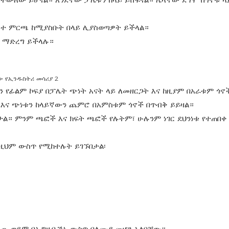
ሳሳተ ምርጫ ከሚያስቡት በላይ ሊያስወጣዎት ይችላል።
ጫ ማድረግ ይችላሉ።
የፊልም ኮፍያ በፓሌት ጭነት አናት ላይ ለመዘርጋት እና ከዚያም በአራቱም ጎኖ
 እና ጭነቱን ከላይኛውን ጨምሮ በአምስቱም ጎኖች በጥብቅ ይይዛል።
ታል። ምንም ጫፎች እና ክፍት ጫፎች የሉትም፣ ሁሉንም ነገር ደህንነቱ የተጠበቀ
ነዚህም ውስጥ የሚከተሉት ይገኙበታል፡
ጋለጡ ወይም በኤግዚቢሽኑ ውስጥ ባለሙያ መሆን አለባቸው።