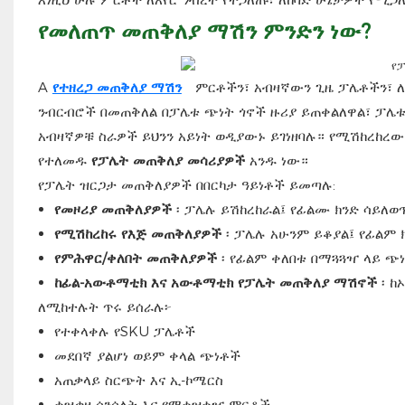
የመለጠጥ መጠቅለያ ማሽን ምንድን ነው?
A
የተዘረጋ መጠቅለያ ማሽን
ምርቶችን፣ አብዛኛውን ጊዜ ፓሌቶችን፣ ለመ
ንብርብሮች በመጠቅለል በፓሌቱ ጭነት ጎኖች ዙሪያ ይጠቀልለዋል፣ ፓሌቱን
አብዛኛዎቹ ስራዎች ይህንን አይነት ወዲያውኑ ይገነዘባሉ። የሚሽከረከረ
የተለመዱ
የፓሌት መጠቅለያ መሳሪያዎች
አንዱ ነው።
የፓሌት ዝርጋታ መጠቅለያዎች በበርካታ ዓይነቶች ይመጣሉ:
የመዞሪያ መጠቅለያዎች
፡ ፓሌሉ ይሽከረከራል፤ የፊልሙ ክንድ ሳይለወ
የሚሽከረከሩ የእጅ መጠቅለያዎች
፡ ፓሌሉ አሁንም ይቆያል፤ የፊልም 
የምሕዋር/ቀለበት መጠቅለያዎች
፡ የፊልም ቀለበቱ በማጓጓዣ ላይ ጭነ
ከፊል-አውቶማቲክ እና አውቶማቲክ የፓሌት መጠቅለያ ማሽኖች
፡ ከ
ለሚከተሉት ጥሩ ይሰራሉ፦
የተቀላቀሉ የSKU ፓሌቶች
መደበኛ ያልሆነ ወይም ቀላል ጭነቶች
አጠቃላይ ስርጭት እና ኢ-ኮሜርስ
ቀዝቃዛ ሰንሰለት እና የማቀዝቀዣ ምርቶች