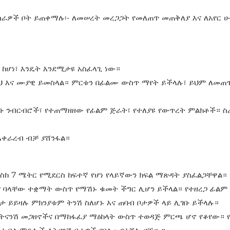
ስራዎች ቦት ይጠቀማሉ፡- ለመሠረት መረጋጋት የመለጠጥ መጠቅለያ እና ለአየር 
ከሆነ፣ እንዴት እንደሚታዩ አስፈላጊ ነው።
ፁህ እና ሙያዊ ይመስላል። ምርቱን በፊልሙ ውስጥ ማየት ይችላሉ፣ ይህም ለመጠ
ቡ ንብርብሮች፣ የተጠማዘዘው የፊልም ጅራት፣ የተለያዩ የውጥረት ምልክቶች። 
አቀራረብ ብቻ ያሸንፋል።
ስከ 7 ሜትር የሚደርስ ከፍተኛ የሆነ የላይኛውን ክፍል ማጽዳት ያስፈልጋቸዋል።
ያ ባላቸው ተቋማት ውስጥ የማሽኑ ቁመት ችግር ሊሆን ይችላል። የተዘረጋ ፊልም
 ይይዛሉ ምክንያቱም ትንሽ ስለሆኑ እና ጠባብ ቦታዎች ላይ ሊገቡ ይችላሉ።
ትናንሽ መጋዘኖችና በማከፋፈያ ማዕከላት ውስጥ ተወዳጅ ምርጫ ሆኖ የቆየው። 