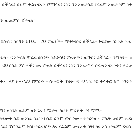
ይችላል፣ ይህም ቅልጥፍናን ያሻሽላል፣ ነገር ግን አጠቃላይ የፊልም አጠቃቀም ከ
እጅጉ ሊጨምር ይችላል።
ይሰብር በሰዓት ከ100-120 ፓሌቶችን ማቀነባበር ይችላል። ኮፍያው በአንድ ጊዜ
ቲክ ተርንቴብል ሞዴል በሰዓት ከ30-40 ፓሌቶችን ሊሸፍን ይችላል። በማጓጓዣ
ከ100 በላይ ፓሌቶችን መጠቅለል ይችላል፣ ነገር ግን ውቅሩ በፈጣን ፍጥነት፣ ዋጋ
ቅም ላይ ይውላል፤ የምርት መስመሮች በዝቅተኛ የኦፕሬተር ተሳትፎ እና ወጥነት
ካማ፣ ለከባድ ወይም ለቅርጽ ስሜታዊ ለሆኑ ምርቶች ተስማሚ።
ፍሎች ላይ ጠንካራ ሲሆን ከላይ ደግሞ ያነሰ ነው። የተደባለቀ ፓሌት ወይም መደ
ል፣ ፕሮግራም እስከተደረገለት እና የፊልም ውጥረቱ በትክክል እስከተዘጋጀ ድረስ