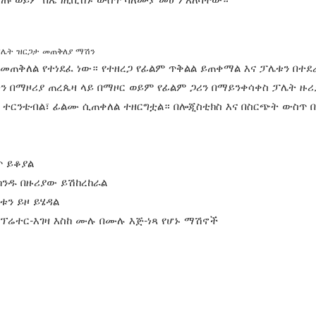
ጠቅለል የተነደፈ ነው። የተዘረጋ የፊልም ጥቅልል ​​ይጠቀማል እና ፓሌቱን በተደ
 በማዞሪያ ጠረጴዛ ላይ በማዞር ወይም የፊልም ጋሪን በማይንቀሳቀስ ፓሌት ዙሪ
ው ተርንቴብል፣ ፊልሙ ሲጠቀለል ተዘርግቷል።
በሎጂስቲክስ እና በስርጭት ውስጥ
በ
ጥ ይቆያል
ክንዱ በዙሪያው ይሽከረከራል
ቱን ይዞ ይሄዳል
ኦፕሬተር-እገዛ እስከ ሙሉ በሙሉ እጅ-ነጻ የሆኑ
ማሽኖች