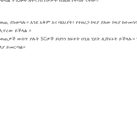
ንቴብል ሞዴሎች ለትናንሽ ቦታዎች የበለጠ የተሻሉ ናቸው።
ጪ ያስወጣሉ። እንደ አቅም እና ባህሪያት፣ የተዘረጋ ኮፍያ ያለው ኮፍያ ከተመሳ
 ሊኖረው ይችላል
።
ጪዎች ውስጥ ያሉት SGዎች ይህንን ክፍተት በጊዜ ሂደት ሊሸፍኑት ይችላሉ። ነ
ለያ ይመርጣል።