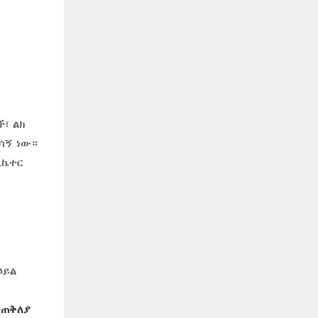
፣ ልክ
ሳኝ ነው።
ሊኬተር
ኃይል
መጠቅለያ