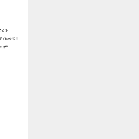
ራረቡ
ያ በመዞር።
ጣም