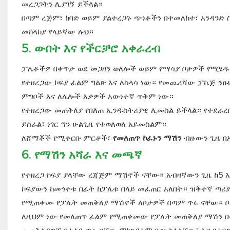
መረጋጋትን ሊያገኝ ይችላል።
በጣም ረጅም፣ ከባድ ወይም ያልተረጋጉ ጭነቶችን በተመለከተ፣ አንዳንድ 
መከላከያ የላይኛው ሉህ።
5.
ውበት እና የችርቻሮ አቀራረብ
ፓሌቶችዎ በቀጥታ ወደ መጋዘን ወለሎች ወይም የማሳያ ቦታዎች የሚሄዱ 
የተዘረጋው ኮፍያ ፊልም ግልጽ እና ለስላሳ ነው። የመጨረሻው ፓኬጅ ን
ምግቦች እና ለሌሎች እቃዎች እውነተኛ ጥቅም ነው።
የተዘረጋው መጠቅለያ የበለጠ ኢንዱስትሪያዊ ሊመስል ይችላል። የተደራረ
ይሰራል፣ ነገር ግን ሁልጊዜ የተወለወለ አይመስልም።
ለሸማቾች የሚቀርቡ ምርቶች፣
የመለጠጥ ኮፈኑን ማሽን
ብዙውን ጊዜ በ
6.
የማሽን አሻራ እና መጫኛ
የተዘረጋ ኮፍያ ያላቸው ረጃጅም ማሽኖች ናቸው። አብዛኛውን ጊዜ ከ5 እ
ኮፍያውን ከመጎተቱ በፊት ከፓሌቱ በላይ መፈጠር አለበት። ዝቅተኛ ጣሪ
የሚጠቀሙ የፓሌት መጠቅለያ ማሽኖች ለቦታዎች በጣም ጥሩ ናቸው። ቦታ
ለዚህም ነው የመለጠጥ ፊልም የሚጠቀመው የፓሌት መጠቅለያ ማሽን በ