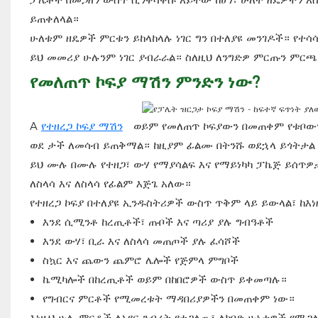
ይጠቀለላል።
ሁለቱም ዘዴዎች ምርቱን ይከላከላሉ ነገር ግን በተለያዩ መንገዶች። የተ
ይህ መመሪያ ሁሉንም ነገር ያብራራል። ስለዚህ ለንግድዎ ምርጡን ምር
የመለጠጥ ኮፍያ ማሽን ምንድን ነው?
A
የተዘረጋ ኮፍያ ማሽን
ወይም የመለጠጥ ኮፍያውን በመጠቀም የቱቦውን 
ወደ ታች ለመሳብ ይጠቅማል። ከዚያም ፊልሙ በትንሹ ወደኋላ ይጎትታል
ይህ ሙሉ በሙሉ የተዘጋ፣ ውሃ የማያሳልፍ እና የማይነካካ ፓኬጅ ይሰጥዎ
ለስላሳ እና ለስላሳ የፊልም እጅጌ አለው።
የተዘረጋ ኮፍያ በተለያዩ ኢንዱስትሪዎች ውስጥ ጥቅም ላይ ይውላል፣ ከእ
እንደ ሲሚንቶ ከረጢቶች፣ ጡቦች እና ጣሪያ ያሉ ግብዓቶች
እንደ ውሃ፣ ቢራ እና ለስላሳ መጠጦች ያሉ ፈሳሾች
ስኳር እና ጨውን ጨምሮ ሌሎች የጅምላ ምግቦች
ኬሚካሎች በከረጢቶች ወይም በከበሮዎች ውስጥ ይቀመጣሉ።
የግብርና ምርቶች የሚመረቱት ማዳበሪያዎችን በመጠቀም ነው።
እነዚህ ሁሉ ምርቶች ለአየር ንብረት የተጋለጡ፣ ለከባድ ሁኔታዎች የሚ