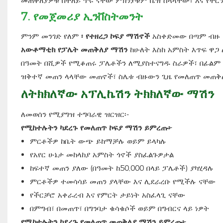
መጠቅለያዎቹ በተለይ ጥሩ ናቸው ምክንያቱም ቤዝ ስላላቸው፣ እና የተር
7.
የመጀመሪያ ኢንቨስትመንት
ምንም መንገድ የለም
፡ የተዘረጋ ኮፍያ ማሽኖች
አስቀድመው በጣም ብዙ ወ
አውቶማቲክ የፓሌት መጠቅለያ ማሽን
ከሁለት እስከ አምስት እጥፍ ዋጋ
በዓመት በሺዎች የሚቆጠሩ ፓሌቶችን ለሚያስተናግዱ ስራዎች፣ በፊልም ወ
ዝቅተኛ መጠን ላላቸው መጠኖች፣ ስሌቱ ብዙውን ጊዜ የመለጠጥ መጠቅ
ለትክክለኛው አፕሊኬሽን ትክክለኛው ማሽን
ለመወሰን የሚያግዝ ተግባራዊ ዝርዝር፡-
የሚከተሉትን ካደረጉ የመለጠጥ ኮፍያ ማሽን ይምረጡ፦
ምርቶችዎ ከቤት ውጭ ይከማቻሉ ወይም ይላካሉ
የአየር ሁኔታ መከላከያ አምስት ጎኖች ያስፈልጉዎታል
ከፍተኛ መጠን ያለው (በዓመት ከ50,000 በላይ ፓሌቶች) ያካሂዳሉ
ምርቶችዎ ተመሳሳይ መጠን ያላቸው እና ሊደራረቡ የሚችሉ ናቸው
የችርቻሮ አቀራረብ እና የምርት ታይነት አስፈላጊ ናቸው
በምግብ፣ በመጠጥ፣ በግንባታ ቁሳቁሶች ወይም በግብርና ላይ ነዎት
የሚከተሉትን ካደረጉ የመለጠጥ መጠቅለያ ማሽን ይምረጡ፦