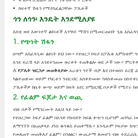
ከፍተኛ ሽፋን የማያስፈልጋቸው ፓሌቶች
ጎን ለጎን፡ እንዴት እንደሚለያዩ
እስቲ ወደ እውነተኛ ልዩነቶች እንግባ፤ ማሽን በሚመርጡበት ጊዜ አስፈላ
1.
የጭነት ሽፋን
በጣም አስፈላጊው ልዩነት ይህ ነው። የተዘረጋ ኮፍያ በፓሌቱ አምስቱም ጎ
እንደ ፍራሽ ላይ እንደተገጠመ ወረቀት ተጠቅልሎ ወደ ታች ነው። ምርትዎ
A
የፓሌት ዝርጋታ መጠቅለያው
አራቱን ጎኖች ብቻ
እና
በተወሰነ ደረጃ 
ካልተጠቀሙ ወይም የካርቶን ንብርብር አስቀድመው ካላስቀመጡ በስተቀር 
ፓሌቶችዎ ከቤት ውጭ ወይም ክፍት አየር በሚዘጋጁ ቦታዎች የሚኖሩ ከሆነ
2.
የፊልም ፍጆታ እና ወጪ
ብዙ ሰዎች የሚገረሙት እዚህ ላይ ነው።
የተዘረጋው ኮፍያ ፊልም በአንድ የክብደት ክፍል ቀጭን ቢሆንም ጠንካራ
ለማግኘት በአጠቃላይ ያነሰ ቁሳቁስ ይጠቀማሉ። እንዲሁም ኮፍያው ከጭነ
የመለጠጥ መጠቅለያ ፊልም፣ በንፅፅር፣ ውጤታማ ለመሆን ብዙ ተደራራቢ 