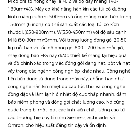
M có chỉ số nóng chảy là >0,2 và độ dày màng 140-
180um±4%. Máy có khả năng hàn kín các túi có đường
kính màng cuộn ≤1500mm và ống màng cuộn bên trong
150mm (6 inch), có thể sản xuất các loại túi có kích
thước L(650-900mm), W(350-450mm) với độ sâu cạnh
M là (50-80mm)±3mm. Với trọng lượng đóng gói 20-50
kg mỗi bao và tốc độ đóng gói 800-1200 bao mỗi giờ,
máy đóng bao FFS này được thiết kế mang lại hiệu quả
và độ chính xác trong việc đóng gói dạng hạt, bột và hạt
vảy trong các ngành công nghiệp khác nhau. Công nghệ
tiên tiến được sử dụng trong máy này, chẳng hạn như
công nghệ hàn kín nhiệt độ cao tức thời và công nghệ
đông đặc và làm lạnh ở nhiệt độ cực thấp nhanh, đảm
bảo niêm phong và đóng gói chất lượng cao. Nó cũng
được trang bị một loạt các linh kiện chất lượng cao từ
các thương hiệu uy tín như Siemens, Schneider và
Omron, cho hiệu suất đáng tin cậy và ổn định.