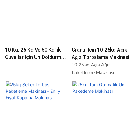
10 Kg, 25 Kg Ve 50 Kg'lık
Granül Için 10-25kg Açık
Çuvallar Için Un Doldurma
Ağız Torbalama Makinesi
Ve Dikme Makinesi.
10-25kg Açık Ağızlı
Paketleme Makinası,
sektörde 25 yıllık deneyime
sahip bir firma tarafından
uzmanca hazırlanmış, özel
yapım bir paketleme
makinesidir. Bu güvenilir ve
verimli makine, 10 ila 25 kg
arasındaki ürünleri kolaylıkla
tartmak ve paketlemek için