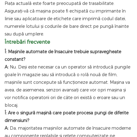
Piața actuală este foarte preocupată de trasabilitate.
Asigurați-vă că mașina poate fi echipată cu imprimante în
linie sau aplicatoare de etichete care imprimă codul datei,
numerele lotului și codurile de bare direct pe pungă înainte
sau după umplere.
Întrebări frecvente
Î: Mașinile automate de însacuire trebuie supravegheate
constant?
A:
Nu. Deși este necesar ca un operator să introducă pungile
goale în magazie sau să introducă o rolă nouă de film,
mașinile sunt concepute să funcționeze automat. Mașina va
avea, de asemenea, senzori avansați care vor opri mașina și
vor notifica operatorii ori de câte ori există o eroare sau un
blocaj.
Î: Are o singură mașină care poate procesa pungi de diferite
dimensiuni?
A:
Da, majoritatea mașinilor automate de însacuire moderne
au componente reglabile și rețete computerizate pe