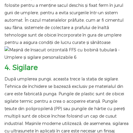
folosite pentru a menține sacul deschis și fixat ferm în jurul
gurii de umplere, pentru a evita scurgerile într-un sistem
automat. În cazul materialelor prăfuite, cum ar fi cimentul
sau făina, sistemele de colectare a prafului de înaltă
tehnologie sunt de obicei încorporate în gura de umplere
pentru a asigura condiții de lucru curate și sănătoase.
4. Sigilare
După umplerea pungii, aceasta trece la stația de sigilare.
Tehnica de închidere se bazează exclusiv pe materialul din
care este fabricată punga. Pungile de plastic sunt de obicei
sigilate termic pentru a crea o acoperire etanșă. Pungile
țesute din polipropilenă (PP) sau pungile de hârtie cu pereți
multipli sunt de obicei închise folosind un cap de cusut
industrial. Mașinile moderne utilizează, de asemenea, sigilarea
cu ultrasunete în aplicații în care este necesar un finisaj