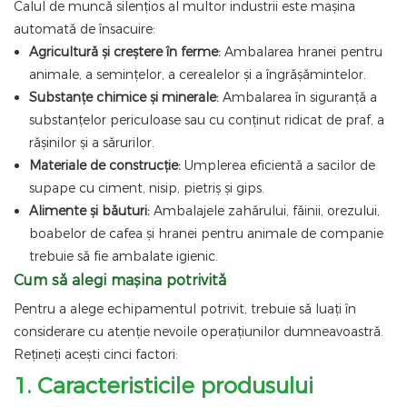
Calul de muncă silențios al multor industrii este mașina
automată de însacuire:
Agricultură și creștere în ferme:
Ambalarea hranei pentru
animale, a semințelor, a cerealelor și a îngrășămintelor.
Substanțe chimice și minerale:
Ambalarea în siguranță a
substanțelor periculoase sau cu conținut ridicat de praf, a
rășinilor și a sărurilor.
Materiale de construcție:
Umplerea eficientă a sacilor de
supape cu ciment, nisip, pietriș și gips.
Alimente și băuturi:
Ambalajele zahărului, făinii, orezului,
boabelor de cafea și hranei pentru animale de companie
trebuie să fie ambalate igienic.
Cum să alegi mașina potrivită
Pentru a alege echipamentul potrivit, trebuie să luați în
considerare cu atenție nevoile operațiunilor dumneavoastră.
Rețineți acești cinci factori:
1. Caracteristicile produsului