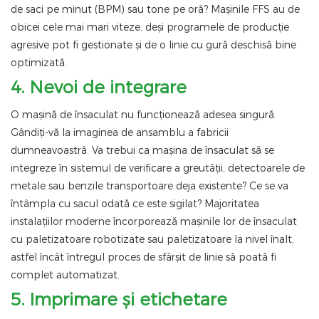
de saci pe minut (BPM) sau tone pe oră? Mașinile FFS au de
obicei cele mai mari viteze, deși programele de producție
agresive pot fi gestionate și de o linie cu gură deschisă bine
optimizată.
4. Nevoi de integrare
O mașină de însaculat nu funcționează adesea singură.
Gândiți-vă la imaginea de ansamblu a fabricii
dumneavoastră. Va trebui ca mașina de însaculat să se
integreze în sistemul de verificare a greutății, detectoarele de
metale sau benzile transportoare deja existente? Ce se va
întâmpla cu sacul odată ce este sigilat? Majoritatea
instalațiilor moderne încorporează mașinile lor de însaculat
cu paletizatoare robotizate sau paletizatoare la nivel înalt,
astfel încât întregul proces de sfârșit de linie să poată fi
complet automatizat.
5. Imprimare și etichetare