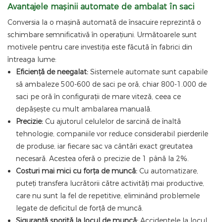
Avantajele mașinii automate de ambalat în saci
Conversia la o mașină automată de însacuire reprezintă o
schimbare semnificativă în operațiuni. Următoarele sunt
motivele pentru care investiția este făcută în fabrici din
întreaga lume:
Eficiență de neegalat:
Sistemele automate sunt capabile
să ambaleze 500-600 de saci pe oră, chiar 800-1.000 de
saci pe oră în configurații de mare viteză, ceea ce
depășește cu mult ambalarea manuală.
Precizie:
Cu ajutorul celulelor de sarcină de înaltă
tehnologie, companiile vor reduce considerabil pierderile
de produse, iar fiecare sac va cântări exact greutatea
necesară. Acestea oferă o precizie de 1 până la 2%.
Costuri mai mici cu forța de muncă:
Cu automatizare,
puteți transfera lucrătorii către activități mai productive,
care nu sunt la fel de repetitive, eliminând problemele
legate de deficitul de forță de muncă.
Siguranță sporită la locul de muncă:
Accidentele la locul