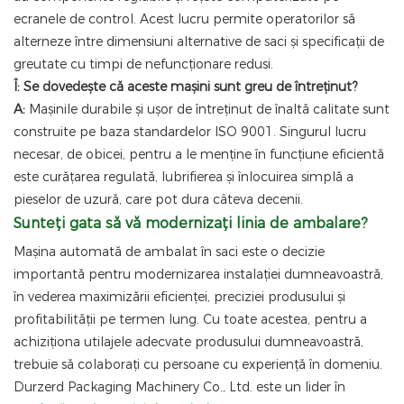
ecranele de control. Acest lucru permite operatorilor să
alterneze între dimensiuni alternative de saci și specificații de
greutate cu timpi de nefuncționare redusi.
Î: Se dovedește că aceste mașini sunt greu de întreținut?
A:
Mașinile durabile și ușor de întreținut de înaltă calitate sunt
construite pe baza standardelor ISO 9001. Singurul lucru
necesar, de obicei, pentru a le menține în funcțiune eficientă
este curățarea regulată, lubrifierea și înlocuirea simplă a
pieselor de uzură, care pot dura câteva decenii.
Sunteți gata să vă modernizați linia de ambalare?
Mașina automată de ambalat în saci este o decizie
importantă pentru modernizarea instalației dumneavoastră,
în vederea maximizării eficienței, preciziei produsului și
profitabilității pe termen lung. Cu toate acestea, pentru a
achiziționa utilajele adecvate produsului dumneavoastră,
trebuie să colaborați cu persoane cu experiență în domeniu.
Durzerd Packaging Machinery Co., Ltd. este un lider în