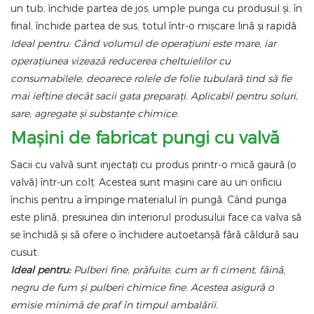
un tub, închide partea de jos, umple punga cu produsul și, în
final, închide partea de sus, totul într-o mișcare lină și rapidă.
Ideal pentru: Când volumul de operațiuni este mare, iar
operațiunea vizează reducerea cheltuielilor cu
consumabilele, deoarece rolele de folie tubulară tind să fie
mai ieftine decât sacii gata preparați. Aplicabil pentru soluri,
sare, agregate și substanțe chimice.
Mașini de fabricat pungi cu valvă
Sacii cu valvă sunt injectați cu produs printr-o mică gaură (o
valvă) într-un colț. Acestea sunt mașini care au un orificiu
închis pentru a împinge materialul în pungă. Când punga
este plină, presiunea din interiorul produsului face ca valva să
se închidă și să ofere o închidere autoetanșă fără căldură sau
cusut.
Ideal pentru:
Pulberi fine, prăfuite, cum ar fi ciment, făină,
negru de fum și pulberi chimice fine. Acestea asigură o
emisie minimă de praf în timpul ambalării.