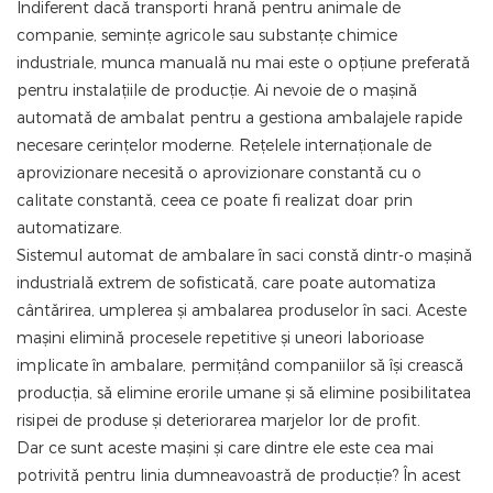
Indiferent dacă transporti hrană pentru animale de
companie, semințe agricole sau substanțe chimice
industriale, munca manuală nu mai este o opțiune preferată
pentru instalațiile de producție. Ai nevoie de o mașină
automată de ambalat pentru a gestiona ambalajele rapide
necesare cerințelor moderne. Rețelele internaționale de
aprovizionare necesită o aprovizionare constantă cu o
calitate constantă, ceea ce poate fi realizat doar prin
automatizare.
Sistemul automat de ambalare în saci constă dintr-o mașină
industrială extrem de sofisticată, care poate automatiza
cântărirea, umplerea și ambalarea produselor în saci. Aceste
mașini elimină procesele repetitive și uneori laborioase
implicate în ambalare, permițând companiilor să își crească
producția, să elimine erorile umane și să elimine posibilitatea
risipei de produse și deteriorarea marjelor lor de profit.
Dar ce sunt aceste mașini și care dintre ele este cea mai
potrivită pentru linia dumneavoastră de producție? În acest