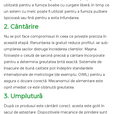
utilizată pentru a furniza boabe cu curgere liberă, în timp ce
un sistem cu melc poate fi utilizat pentru a furniza pulbere
lipicioasă sau fină pentru a evita înfundarea.
2. Cântărire
Nu se pot face compromisuri în ceea ce privește precizia în
această etapă. Renunțarea la gratuit reduce profitul, iar sub-
umplerea sacilor distruge încrederea clienților. Mașina
folosește o celulă de sarcină precisă și cântare încorporate
pentru a determina greutatea țintă exactă. Sistemele de
însacuire de bună calitate pot îndeplini standardele
internaționale de metrologie (de exemplu, OIML) pentru a
asigura o dozare corectă. Mecanismul de alimentare este
oprit imediat ce este obținută greutatea.
3. Umplutură
După ce produsul este cântărit corect, acesta este golit în
sacul de așteptare. Dispozitivele mecanice de prindere sunt