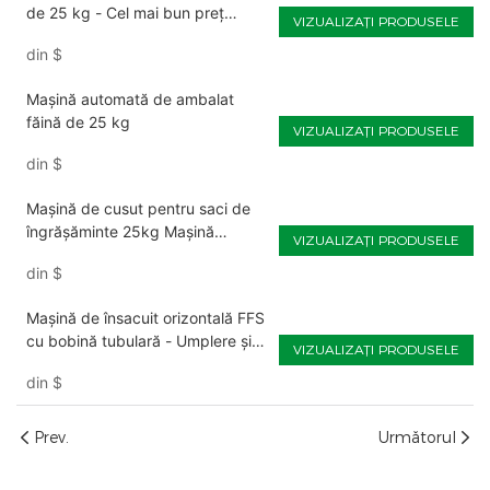
de 25 kg - Cel mai bun preț
VIZUALIZAȚI PRODUSELE
Mașină de sigilat
din
$
Mașină automată de ambalat
făină de 25 kg
VIZUALIZAȚI PRODUSELE
din
$
Mașină de cusut pentru saci de
îngrășăminte 25kg Mașină
VIZUALIZAȚI PRODUSELE
automată de ambalare
din
$
Mașină de însacuit orizontală FFS
cu bobină tubulară - Umplere și
VIZUALIZAȚI PRODUSELE
sigilare personalizabile
din
$
Prev.
Următorul