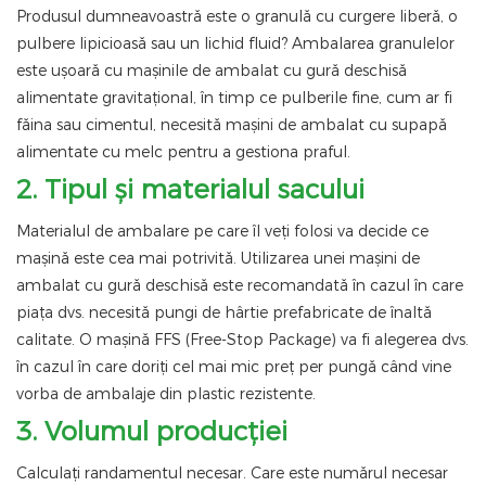
Produsul dumneavoastră este o granulă cu curgere liberă, o
pulbere lipicioasă sau un lichid fluid? Ambalarea granulelor
este ușoară cu mașinile de ambalat cu gură deschisă
alimentate gravitațional, în timp ce pulberile fine, cum ar fi
făina sau cimentul, necesită mașini de ambalat cu supapă
alimentate cu melc pentru a gestiona praful.
2. Tipul și materialul sacului
Materialul de ambalare pe care îl veți folosi va decide ce
mașină este cea mai potrivită. Utilizarea unei mașini de
ambalat cu gură deschisă este recomandată în cazul în care
piața dvs. necesită pungi de hârtie prefabricate de înaltă
calitate. O mașină FFS (Free-Stop Package) va fi alegerea dvs.
în cazul în care doriți cel mai mic preț per pungă când vine
vorba de ambalaje din plastic rezistente.
3. Volumul producției
Calculați randamentul necesar. Care este numărul necesar