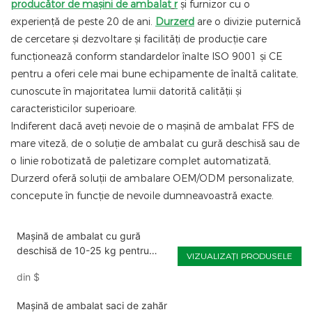
producător de mașini de ambalat
r
și furnizor cu o
experiență de peste 20 de ani.
Durzerd
are o divizie puternică
de cercetare și dezvoltare și facilități de producție care
funcționează conform standardelor înalte ISO 9001 și CE
pentru a oferi cele mai bune echipamente de înaltă calitate,
cunoscute în majoritatea lumii datorită calității și
caracteristicilor superioare.
Indiferent dacă aveți nevoie de o mașină de ambalat FFS de
mare viteză, de o soluție de ambalat cu gură deschisă sau de
o linie robotizată de paletizare complet automatizată,
Durzerd oferă soluții de ambalare OEM/ODM personalizate,
concepute în funcție de nevoile dumneavoastră exacte.
Mașină de ambalat cu gură
deschisă de 10-25 kg pentru
VIZUALIZAȚI PRODUSELE
granule
din
$
Mașină de ambalat saci de zahăr