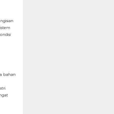
ngisian
istem
ondisi
da bahan
tri.
ngat