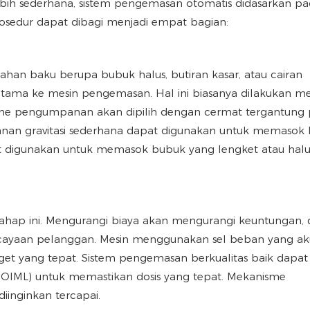
bih sederhana, sistem pengemasan otomatis didasarkan p
rosedur dapat dibagi menjadi empat bagian:
ahan baku berupa bubuk halus, butiran kasar, atau cairan
tama ke mesin pengemasan. Hal ini biasanya dilakukan me
nisme pengumpanan akan dipilih dengan cermat tergantung
panan gravitasi sederhana dapat digunakan untuk memasok 
t digunakan untuk memasok bubuk yang lengket atau halu
ahap ini. Mengurangi biaya akan mengurangi keuntungan,
cayaan pelanggan. Mesin menggunakan sel beban yang ak
et yang tepat. Sistem pengemasan berkualitas baik dapat
, OIML) untuk memastikan dosis yang tepat. Mekanisme
iinginkan tercapai.