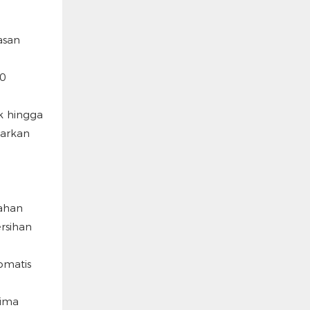
asan
0
k hingga
warkan
ahan
rsihan
omatis
rima