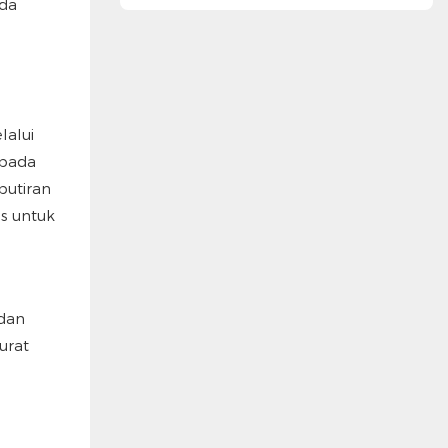
Terbuka
ada
lalui
 pada
butiran
s untuk
 dan
urat