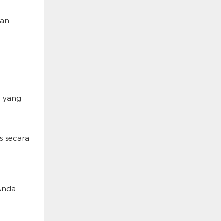
kan
a yang
s secara
Anda.