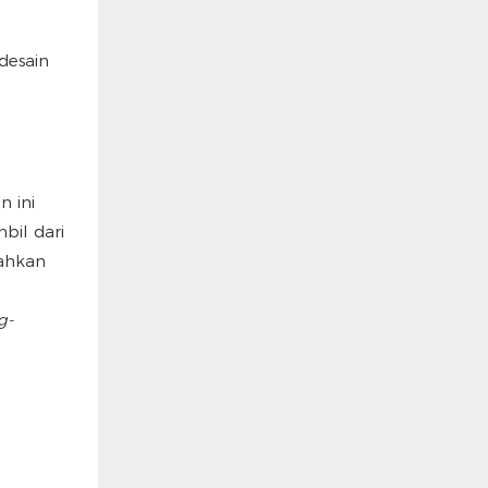
desain
n ini
bil dari
rahkan
g-