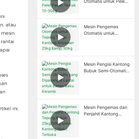
Otomatis untuk Pelet
Pakan Ternak 10-
50kg
ni
, atau
Mesin Pengemas
 mesin
Otomatis untuk
Tepung Terigu -
rantai
Kantong Anyaman
apai
25kg & 50kg
Mesin Pengisi Kantong
Bubuk Semi-Otomatis
ses
yang Dipasang di
kan
Lantai untuk Bahan
Baku Keramik
an
Mesin Pengemas dan
kel ini,
Penjahit Kantong
Tepung Bubuk
25kg/50kg untuk
Kantong Mulut