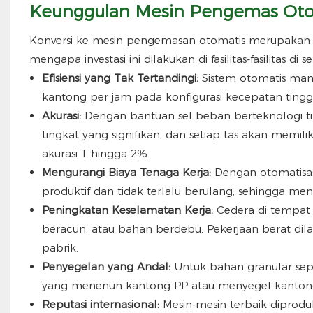
Keunggulan Mesin Pengemas Oto
Konversi ke mesin pengemasan otomatis merupakan pe
mengapa investasi ini dilakukan di fasilitas-fasilitas di s
Efisiensi yang Tak Tertandingi:
Sistem otomatis ma
kantong per jam pada konfigurasi kecepatan ting
Akurasi:
Dengan bantuan sel beban berteknologi 
tingkat yang signifikan, dan setiap tas akan memil
akurasi 1 hingga 2%.
Mengurangi Biaya Tenaga Kerja:
Dengan otomatisas
produktif dan tidak terlalu berulang, sehingga m
Peningkatan Keselamatan Kerja:
Cedera di tempat
beracun, atau bahan berdebu. Pekerjaan berat di
pabrik.
Penyegelan yang Andal:
Untuk bahan granular sep
yang menenun kantong PP atau menyegel kantong
Reputasi internasional:
Mesin-mesin terbaik diproduk