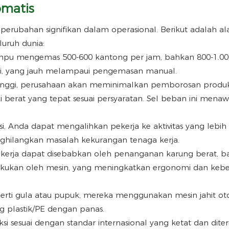
matis
rubahan signifikan dalam operasional. Berikut adalah al
eluruh dunia:
mpu mengemas 500-600 kantong per jam, bahkan 800-1.00
gi, yang jauh melampaui pengemasan manual.
tinggi, perusahaan akan meminimalkan pemborosan produ
iki berat yang tepat sesuai persyaratan. Sel beban ini mena
i, Anda dapat mengalihkan pekerja ke aktivitas yang lebih
enghilangkan masalah kekurangan tenaga kerja.
 kerja dapat disebabkan oleh penanganan karung berat, b
lakukan oleh mesin, yang meningkatkan ergonomi dan kebe
erti gula atau pupuk, mereka menggunakan mesin jahit ot
 plastik/PE dengan panas.
si sesuai dengan standar internasional yang ketat dan dite