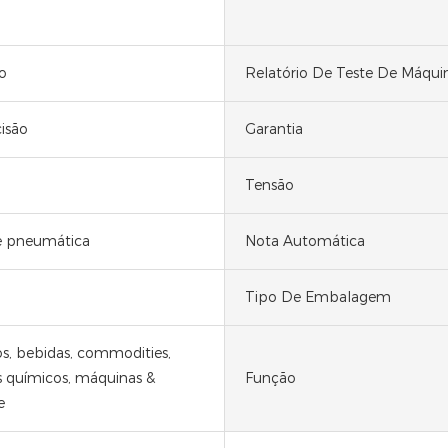
o
Relatório De Teste De Máqui
cisão
Garantia
Tensão
 e pneumática
Nota Automática
Tipo De Embalagem
s, bebidas, commodities,
 químicos, máquinas &
Função
e