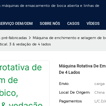
em máquinas de ensacamento de boca aberta e linhas de
SERVIÇO OEM/ODM
SOBRE NÓS
CASOS
VÍDEOS
pré-fabricadas
Máquina de enchimento e selagem de bol
ical, 3 & vedação de 4 lados
Máquina Rotativa De Emb
De 4 Lados
Envio:
carga
Local De Origem:
China
Pagamentos:
L/C,D