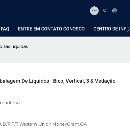
FAQ
ENTRE EM CONTATO CONOSCO
CENTRO DE INF
sas líquidas
alagem De Líquidos - Bico, Vertical, 3 & Vedação
 marítima
/A,D/P,T/T,Western Union,MoneyGram,OA