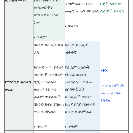
ኢንቨስትመንት
የተደባለቁ የምርት
ያጣምራል - በጊዜ
በጀት ላላቸው
መስመሮችን
መጠን መጠን ይካካሳል
ስራዎች የተሻለ
ለማጽደቅ ቀላል
ነው
▸ ከፍተኛ
▸ ጥቅም
በአንድ ከረጢት ከፍ
በአንድ ከረጢት
ያለ
ዝቅተኛ
አስቀድመው የተሰሩ
የፊልም ሪልሎች
FFS
ቦርሳዎች (የተሸመነ
የክፍል ወጪን
የማሸጊያ ቁሳቁስ
ፒፒ፣ የክራፍት
ይቀንሳሉ - ጥቅሙ
ክፍተቱ በምርት
ወጪ
ወረቀት) ከጥሬ
በሰዓት 500
መጠን እየሰፋ
ፊልም ጥቅልሎች
ከረጢቶች ወይም
ይሄዳል
በአንድ ክፍል የበለጠ
ከዚያ በላይ በከፍተኛ
ዋጋ ያስከፍላሉ
ሁኔታ ይጨምራል
▸ ከፍተኛ
▸ ጥቅም