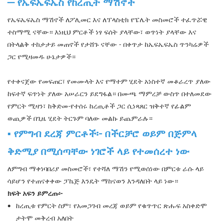
— የኤፍኤፍኤስ የከረጢት ማሽኖች
የኤፍኤፍኤስ ማሽኖች ለፖሊመር እና ለፕላስቲክ የፔሌት መስመሮች ተፈጥሯዊ
ተስማሚ ናቸው። እነዚህ ምርቶች ነፃ ፍሰት ያላቸው፣ ወጥነት ያላቸው እና
በትላልቅ ተከታታይ መጠኖች የታሸጉ ናቸው - በቀጥታ ከኤፍኤፍኤስ ጥንካሬዎች
ጋር የሚዛመዱ ሁኔታዎች።
የተቀናጀው የመፍጠር፣ የመሙላት እና የማተም ሂደት አነስተኛ መቆራረጥ ያለው
ከፍተኛ ፍጥነት ያለው አሠራርን ይደግፋል። በሙጫ ማምረቻ ውስጥ በተለመደው
የምርት ሚዛን፣ ከቅድመ-የተሰሩ ከረጢቶች ጋር ሲነጻጸር ዝቅተኛ የፊልም
ወጪዎች በጊዜ ሂደት ትርጉም ባለው መልኩ ይጨምራሉ።
▪ የምግብ ደረጃ ምርቶች፡- በችርቻሮ ወይም በጅምላ
ቅድሚያ በሚሰጣቸው ነገሮች ላይ የተመሰረተ ነው
ለምግብ ማቀነባበሪያ መስመሮች፣ የተሻለ ማሽን የሚወሰነው በምርቱ ራሱ ላይ
ሳይሆን የተጠናቀቀው ፓኬጅ እንዴት ማከናወን እንዳለበት ላይ ነው።
ክፍት አፍን ይምረጡ፡-
ከረጢቱ የምርት ስም፣ የአመጋገብ መረጃ ወይም የቁጥጥር ጽሑፍ አስቀድሞ
ታትሞ መቅረብ አለበት