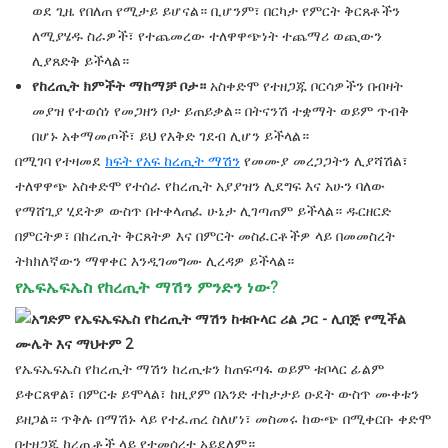
ወደ ጊዜ የበለጠ የሚታይ ይሆናል። ቢሆንም፣ በርካታ የምርት ቅርጸቶችን
ለሚያሄዱ ስራዎች፣ የተጨመረው ተለዋዋጭነት ተጨማሪ ወጪውን
ሊያጸድቅ ይችላል።
የከረጢት ክምችት ማከማቻ ቦታ።
አስቀድሞ የተዘጋጁ ቦርሳዎችን በብዛት
መያዝ የተወሰነ የመጋዘን ቦታ ይጠይቃል። በትናንሽ ተቋማት ወይም ጥብቅ
በሆኑ አቀማመጦች፣ ይህ የእቅድ ገደብ ሊሆን ይችላል።
በሚገባ የተዛመደ
ክፍት የአፍ ከረጢት ማሽን
የመሙያ መረጋጋትን ሊያሻሽል፣
ተለዋዋጭ አስቀድሞ የተሰራ የከረጢት አያያዝን ሊደግፍ እና አሁን ባለው
የማሸጊያ ሂደትዎ ውስጥ በተቀላጠፈ ሁኔታ ሊገጣጠም ይችላል። ዱርዘርድ
በምርትዎ፣ በከረጢት ቅርጸትዎ እና በምርት መስፈርቶችዎ ላይ በመመስረት
ትክክለኛውን ማዋቀር እንዲገመግሙ ሊረዳዎ ይችላል።
የኤፍኤፍኤስ የከረጢት ማሽን ምንድን ነው?
የኤፍኤፍኤስ የከረጢት ማሽን ከረጢቱን ከጠፍጣፋ ወይም ቱቦላር ፊልም
ይቀርጸዋል፣ በምርቱ ይሞላል፣ ከዚያም በአንድ ተከታታይ ዑደት ውስጥ ሙቀቱን
ይዘጋል። ጥቅሉ በማሽኑ ላይ የተፈጠረ ስለሆነ፣ መስመሩ ከውጭ በሚቀርቡ ቀድሞ
በተዘጋጁ ከረጢቶች ላይ የተመሰረተ አይደለም።