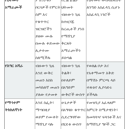
የህትመት
ምክንያቱም
የሮል ፊልም
የህትመት ውስብስብነት
አማራጮች
ቦርሳዎች የምርት
ህትመት
ለንግድ አስፈላጊ ሲሆኑ
ስም እና
ብዙውን ጊዜ
አስፈላጊ ነገሮች
የቁጥጥር
ከተዘጋጁ
ዝርዝሮችን
ከረጢቶች ያነሰ
ይዘው ሙሉ
የማሸጊያ
በሙሉ ቀድመው
ቅርጸት
ሊታተሙ
አማራጮችን
ስለሚችሉ
ይሰጣል
የእግር አሻራ
ብዙውን ጊዜ
ብዙውን ጊዜ
የወለል ቦታ እና
እንደ ውቅር
ትልቅ፣
የአቀማመጥ እቅድ
መጠን እስከ
በተለይም
በማሽኑ ምርጫ ላይ
መካከለኛ መጠን
በአግድም
ተጽዕኖ ሊያሳድሩ
ያለው የታመቀ
ውቅሮች ውስጥ
ይችላሉ
የማኅተም
እንደ ስፌት፣
ሁኔታዎች
የመዝጊያ አፈጻጸም
ትክክለኛነት
ማጣበቂያ
በአግባቡ ቁጥጥር
ከምርት ስሜታዊነት፣
ወይም የሙቀት
ሲደረግባቸው
ከመጓጓዣ ፍላጎቶች እና
ማሸጊያ ባሉ
በሂደቱ ውስጥ
ከማሸጊያ ግቦች ጋር