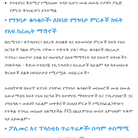
ኮንቴይነር ቅድሚያ የሚሰጠው ጉዳይ ሲሆን ሙሉ በሙሉ የታሸገ ፓኬጅ
የምርት ቅንብርዎን ይገጥማል
▪
የግንባታ ቁሳቁሶች፡ ለከባድ የግንባታ ምርቶች ክፍት
የአፍ ከረጢት ማሽኖች
ለሲሚንቶ፣ ለፕላስተር፣ ለደረቅ ድብልቅ እና ለተመሳሳይ ምርቶች ክፍት የአፍ
ስርዓቶች ግልጽ ምርጫ ናቸው። ጥቅጥቅ ያሉ፣ ሻካራ ቁሳቁሶች በከረጢት
ጥንካሬ፣ በመያዣ ኃይል እና በመዝጊያ አስተማማኝነት ላይ ከፍተኛ ፍላጎቶችን
ያስከትላሉ - ቅድመ-የተዘጋጁ የኢንዱስትሪ ከረጢቶች ከፊልም ላይ ከተመሰረቱ
ቅርጸቶች ይልቅ በተከታታይ የሚያሟሉ መስፈርቶች።
አብዛኛዎቹ ከፍተኛ ፍጥነት ያላቸው የግንባታ ቁሳቁሶች መስመሮች ሙሉ በሙሉ
አውቶማቲክ ክፍት የአፍ ስርዓቶችን ከተዋሃዱ ማጓጓዣዎች እና ፓሌታይዘሮች ጋር
ያካሂዳሉ። መደበኛ የፊልም መዋቅሮች እነዚህ ምርቶች የሚያስፈልጋቸውን
የጥቅል ጥንካሬ መስጠት ስለማይችሉ FFS በዚህ ምድብ ውስጥ እምብዛም ጥቅም
ላይ አይውልም።
▪ ፖሊመር እና ፕላስቲክ ጥራጥሬዎች፡ በጣም ተስማሚ