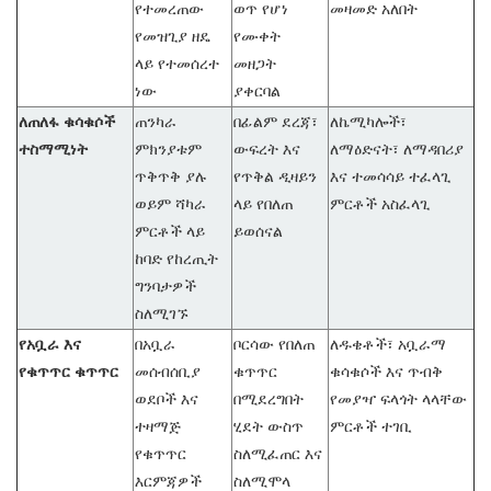
የተመረጠው
ወጥ የሆነ
መዛመድ አለበት
የመዝጊያ ዘዴ
የሙቀት
ላይ የተመሰረተ
መዘጋት
ነው
ያቀርባል
ለጠለፋ ቁሳቁሶች
ጠንካራ
በፊልም ደረጃ፣
ለኬሚካሎች፣
ተስማሚነት
ምክንያቱም
ውፍረት እና
ለማዕድናት፣ ለማዳበሪያ
ጥቅጥቅ ያሉ
የጥቅል ዲዛይን
እና ተመሳሳይ ተፈላጊ
ወይም ሻካራ
ላይ የበለጠ
ምርቶች አስፈላጊ
ምርቶች ላይ
ይወሰናል
ከባድ የከረጢት
ግንባታዎች
ስለሚገኙ
የአቧራ እና
በአቧራ
ቦርሳው የበለጠ
ለዱቄቶች፣ አቧራማ
የቁጥጥር ቁጥጥር
መሰብሰቢያ
ቁጥጥር
ቁሳቁሶች እና ጥብቅ
ወደቦች እና
በሚደረግበት
የመያዣ ፍላጎት ላላቸው
ተዛማጅ
ሂደት ውስጥ
ምርቶች ተገቢ
የቁጥጥር
ስለሚፈጠር እና
እርምጃዎች
ስለሚሞላ