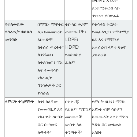
መስመሩ እንዴት
እንደሚቀርብ ላይ
ተጽዕኖ ያሳድራል
የተለመደው
በማሽኑ ማዋቀር
ቱቡላር ወይም
የቁሳቁስ ቅርጸት
የከረጢት ቁሳቁስ
ላይ በመመስረት
ጠፍጣፋ PE፣
የመፈለጊያ፣ የማተሚያ
መንገድ
አስቀድሞ
LDPE፣
ዘዴ እና የማሸጊያ
ከተሰራ ወረቀት፣
HDPE፣
አቀራረብ ላይ ተጽዕኖ
ከተሸመነ፣
የመከላከያ
ያሳድራል
ከተለበጠ፣ ከፒኢ
ፊልም
እና ተመሳሳይ
የከረጢት
ግንባታዎች ጋር
ይሰራል
የምርት ተኳሃኝነት
ከትክክለኛው
በተቀናጁ
የምርት ባህሪ ከማሽኑ
የመመገቢያ እና
የፊልም ማሸጊያ
አይነት ብቻ ሳይሆን
የክብደት ስርዓት
መስመሮች
ከመሙላት እና ከማሸግ
ጋር ሲጣመር
ውስጥ ላሉ
ሂደቱ ጋር መዛመድ
ለዱቄት፣
ቅንጣቶች፣
አለበት