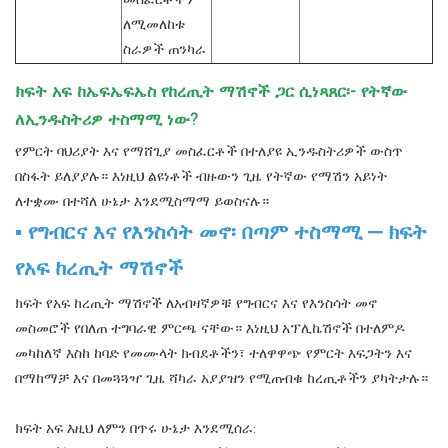
ለሚመለከቱ
ስራዎች ጠንካራ
ክፍት አፍ ከኤፍኤፍኤስ የከረጢት ማሽኖች ጋር ሲነጻጸር፡- የትኛው
ለኢንዱስትሪዎ ተስማሚ ነው?
የምርት ባህሪያት እና የማሸጊያ መስፈርቶች በተለያዩ ኢንዱስትሪዎች ውስጥ
በስፋት ይለያያሉ። እነዚህ ልዩነቶች ብዙውን ጊዜ የትኛው የማሽን አይነት
ለተቋሙ በተሻለ ሁኔታ እንደሚስማማ ይወስናሉ።
▪ የግብርና እና የእንስሳት መኖ፡ በጣም ተስማሚ — ክፍት
የአፍ ከረጢት ማሽኖች
ክፍት የአፍ ከረጢት ማሽኖች ለአብዛኛዎቹ የግብርና እና የእንስሳት መኖ
መስመሮች የበለጠ ተግባራዊ ምርጫ ናቸው። እነዚህ አፕሊኬሽኖች በተለምዶ
መካከለኛ እስከ ከባድ የመሙላት ክብደቶችን፣ ተለዋዋጭ የምርት እፍጋትን እና
በማከማቻ እና በመጓጓዣ ጊዜ ሻካራ አያያዝን የሚጠብቁ ከረጢቶችን ያካትታሉ።
ክፍት አፍ እዚህ ለምን በጥሩ ሁኔታ እንደሚሰራ: