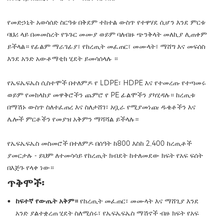
የመድኃኒት አወሳሰድ ስርዓቱ በቅደም ተከተል ውስጥ የተዋሃደ ሲሆን እንደ ምርቱ
ባህሪ ላይ በመመስረት የጉጉር መሙያ ወይም ባለብዙ ጭንቅላት መለኪያ ሊጠቀም
ይችላል። የፊልም ማራገፊያ፣ የከረጢት መፈጠር፣ መሙላት፣ ማሸግ እና መፍሰስ
እንደ አንድ አውቶማቲክ ሂደት ይመሳሰላሉ ።
የኤፍኤፍኤስ ሲስተሞች በተለምዶ የ LDPE፣ HDPE እና የተመረጡ የተጣመሩ
ወይም የመከላከያ መዋቅሮችን ጨምሮ የ PE ፊልሞችን ያካሂዳሉ። ከረጢቱ
በማሽኑ ውስጥ ስለተፈጠረ እና ስለታሸገ፣ አቧራ የሚያመነጩ ዱቄቶችን እና
ሌሎች ምርቶችን የመያዝ አቅምን ማሻሻል ይችላሉ።
የኤፍኤፍኤስ መስመሮች በተለምዶ በሰዓት ከ800 እስከ 2,400 ከረጢቶች
ያመርታሉ - ይህም ለተመሳሳይ የከረጢት ክብደት ከተለመደው ክፍት የአፍ ፍሰት
በእጅጉ የላቀ ነው።
ጥቅሞች፡
ከፍተኛ የውጤት አቅም።
የከረጢት መፈጠር፣ መሙላት እና ማሸጊያ እንደ
አንድ ያልተቋረጠ ሂደት ስለሚሰሩ፣ የኤፍኤፍኤስ ማሽኖች ብዙ ክፍት የአፍ