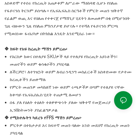
አስቀድሞ የተሰሩ የከረጢት አጠቃቀም ለሥራው ማዕከላዊ ሲሆኑ የበለጠ
የፋይናንስ ትርጉም ይሰጣሉ። የኤፍኤፍኤስ ስርዓቶች የምርት መጠን ዝቅተኛ
የፊልም ወጪ እና የበለጠ የተቀናጀ የማሸጊያ ሂደትን ለመጠቀም በቂ በሚሆንበት
ጊዜ ብዙውን ጊዜ የበለጠ ምክንያታዊ ይሆናሉ። የተሻለ የፋይናንስ ምርጫ
የሚወሰነው ፋብሪካዎ በትክክል እንዴት እንደሚሰራ ነው።
🔷 ክፍት የአፍ ከረጢት ማሽን ይምረጡ፡
የእርስዎ ክወና በተለያዩ SKUዎች ላይ የተለያዩ የከረጢት አይነቶችን፣
መጠኖችን ወይም ቁሳቁሶችን ያካሂዳል
ለችርቻሮ፣ ለተገዢነት ወይም ለብራንዲንግ መስፈርቶች አስቀድመው የታተሙ
ከረጢቶችን ይጠቀማሉ
የምርት መጠንዎ መካከለኛ ነው ወይም ሩጫዎችዎ በጣም የተለያዩ ናቸው
ከቀጣይ የኤፍኤስኤስ ሂደት ተጠቃሚ ለመሆን
ሰፋ ያለ የዕለት ተዕለት ተለዋዋጭነት ያለው ዝቅተኛ የመጀመሪያ
ኢንቨስትመንት ያስፈልግዎታል
🔷 የሚከተሉትን ካደረጉ የFFS ማሽን ይምረጡ፦
ምርትዎ በተከታታይ እና ከፍተኛ መጠን ባለው አንድ መደበኛ የከረጢት መጠን
ያካሂዳል