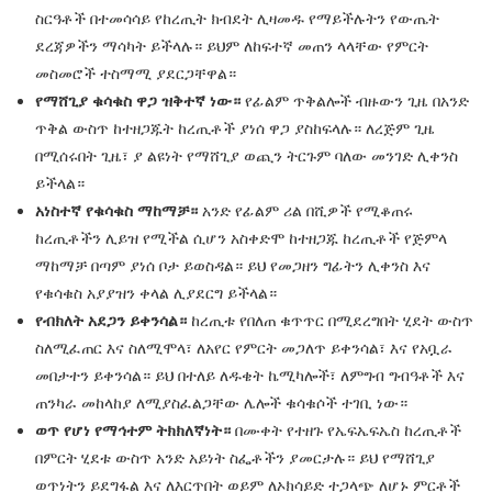
ስርዓቶች በተመሳሳይ የከረጢት ክብደት ሊዛመዱ የማይችሉትን የውጤት
ደረጃዎችን ማሳካት ይችላሉ። ይህም ለከፍተኛ መጠን ላላቸው የምርት
መስመሮች ተስማሚ ያደርጋቸዋል።
የማሸጊያ ቁሳቁስ ዋጋ ዝቅተኛ ነው።
የፊልም ጥቅልሎች ብዙውን ጊዜ በአንድ
ጥቅል ውስጥ ከተዘጋጁት ከረጢቶች ያነሰ ዋጋ ያስከፍላሉ። ለረጅም ጊዜ
በሚሰሩበት ጊዜ፣ ያ ልዩነት የማሸጊያ ወጪን ትርጉም ባለው መንገድ ሊቀንስ
ይችላል።
አነስተኛ የቁሳቁስ ማከማቻ።
አንድ የፊልም ሪል በሺዎች የሚቆጠሩ
ከረጢቶችን ሊይዝ የሚችል ሲሆን አስቀድሞ ከተዘጋጁ ከረጢቶች የጅምላ
ማከማቻ በጣም ያነሰ ቦታ ይወስዳል። ይህ የመጋዘን ግፊትን ሊቀንስ እና
የቁሳቁስ አያያዝን ቀላል ሊያደርግ ይችላል።
የብክለት አደጋን ይቀንሳል።
ከረጢቱ የበለጠ ቁጥጥር በሚደረግበት ሂደት ውስጥ
ስለሚፈጠር እና ስለሚሞላ፣ ለአየር የምርት መጋለጥ ይቀንሳል፣ እና የአቧራ
መበታተን ይቀንሳል። ይህ በተለይ ለዱቄት ኬሚካሎች፣ ለምግብ ግብዓቶች እና
ጠንካራ መከላከያ ለሚያስፈልጋቸው ሌሎች ቁሳቁሶች ተገቢ ነው።
ወጥ የሆነ የማኅተም ትክክለኛነት።
በሙቀት የተዘጉ የኤፍኤፍኤስ ከረጢቶች
በምርት ሂደቱ ውስጥ አንድ አይነት ስፌቶችን ያመርታሉ። ይህ የማሸጊያ
ወጥነትን ይደግፋል እና ለእርጥበት ወይም ለኦክሳይድ ተጋላጭ ለሆኑ ምርቶች