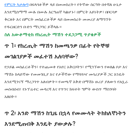
የምርት ካታሎግ
በፍላጎቶችዎ ላይ በመመስረት። የትኛው ስርዓት በተሻለ ሁኔታ
እንደሚስማማ ሙሉ በሙሉ እርግጠኛ ካልሆኑ፣ በምርት አይነትዎ፣ በቦርሳዎ
ቅርጸት እና በምርት መስፈርቶችዎ ላይ በመመስረት መመሪያ ለማግኘት
የዱርዘርድን ቡድን ማነጋገር ይችላሉ።
ስለ አውቶማቲክ የከረጢት ማሽን ተደጋጋሚ ጥያቄዎች
ጥ 1፡ የከረጢት ማሽን ከመጫንዎ በፊት የትኞቹ
መገልገያዎች መፈተሽ አለባቸው?
የኃይል መስፈርቶችን፣ የተጨመቀ የአየር አቅርቦትን፣ የሚገኘውን የወለል ቦታ እና
ማሽኑ ከላይኛው የመመገቢያ እና የታችኛው የማጓጓዣ መሳሪያዎች ጋር እንዴት
እንደሚገናኝ ማረጋገጥ አለብዎት። የመጫኛ እቅድ በማሽኑ ዙሪያ ያለውን የአቧራ
መሰብሰብ፣ የኦፕሬተር መዳረሻ እና የጥገና ክፍተት ግምት ውስጥ ማስገባት
አለበት።
ጥ 2፡ አንድ ማሽን ከጊዜ በኋላ የመሙላት ትክክለኛነትን
እንደሚጠብቅ እንዴት ያውቃሉ?