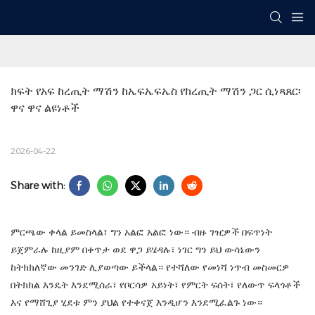
ክፍት የአፍ ከረጢት ማሽን ከኤፍኤፍኤስ የከረጢት ማሽን ጋር ሲነጻጸር፡ 
ዋና ዋና ልዩነቶች
2026-04-22
Share with:
ምርጫው ቀላል ይመስላል፣ ግን አልፎ አልፎ ነው። ብዙ ገዢዎች በፍጥነት
ይጀምራሉ ከዚያም በቀጥታ ወደ ዋጋ ይሄዳሉ፣ ነገር ግን ይህ ውሳኔውን
ከትክክለኛው መንገድ ሊያወጣው ይችላል። የተሻለው የመነሻ ነጥብ መስመርዎ
በትክክል እንዴት እንደሚሰራ፣ የቦርሳዎ አይነት፣ የምርት ፍሰት፣ የለውጥ ፍላጎቶች
እና የማሸጊያ ሂደቱ ምን ያህል የተቀናጀ እንዲሆን እንደሚፈልጉ ነው።