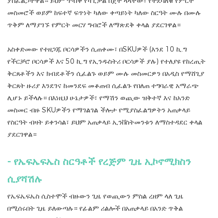
ያስፈልጋቸዋል። ይህም ጥብቅ የካፒታል በጀት ላላቸው፣ የተደባለቁ የምርት
መስመሮች ወይም ከፍተኛ ፍጥነት ካለው ቀጣይነት ካለው ስርዓት ሙሉ በሙሉ
ጥቅም ለማያገኙ የምርት መርሃ ግብሮች ለማጽደቅ ቀላል ያደርገዋል።
አስቀድመው የተዘጋጁ ቦርሳዎችን ሲጠቀሙ፣ በSKUዎች (እንደ 10 ኪ.ግ
የችርቻሮ ቦርሳዎች እና 50 ኪ.ግ የኢንዱስትሪ ቦርሳዎች ያሉ) የተለያዩ የከረጢት
ቅርጸቶችን እና ክብደቶችን ሲፈልጉ ወይም ሙሉ መስመርዎን በአዲስ የማሸጊያ
ቅርጸት ዙሪያ እንደገና ከመንደፍ መቆጠብ ሲፈልጉ የበለጠ ተግባራዊ አማራጭ
ሊሆኑ ይችላሉ። በእነዚህ ሁኔታዎች፣ የማሽን ወጪው ዝቅተኛ እና ከአንድ
መስመር ብዙ SKUዎችን የማገልገል ችሎታ የሚያስፈልግዎትን አጠቃላይ
የስርዓት ብዛት ይቀንሳል፣ ይህም አጠቃላይ ኢንቨስትመንቱን ለማስተዳደር ቀላል
ያደርገዋል።
- የኤፍኤፍኤስ ስርዓቶች የረጅም ጊዜ ኢኮኖሚክስን
ሲያሻሽሉ
የኤፍኤፍኤስ ሲስተሞች ብዙውን ጊዜ የወጪውን ምስል ረዘም ላለ ጊዜ
በሚሰሩበት ጊዜ ይለውጣሉ። የፊልም ሪልሎች በአጠቃላይ በአንድ ጥቅል