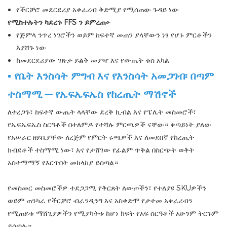
የችርቻሮ መደርደሪያ አቀራረብ ቅድሚያ የሚሰጠው ጉዳይ ነው
የሚከተሉትን ካደረጉ FFS ን ይምረጡ፦
የጅምላ ንጥረ ነገሮችን ወይም ከፍተኛ መጠን ያላቸውን ነፃ የሆኑ ምርቶችን
እያሸጉ ነው
ከመደርደሪያው ገጽታ ይልቅ መያዣ እና የውጤት ቁስ አካል
▪ የቤት እንስሳት ምግብ እና የእንስሳት አመጋገብ፡ በጣም
ተስማሚ — የኤፍኤፍኤስ የከረጢት ማሽኖች
ለተረጋጉ፣ ከፍተኛ ውጤት ላላቸው ደረቅ ኪብል እና የፔሌት መስመሮች፣
የኤፍኤፍኤስ ስርዓቶች በተለምዶ የተሻሉ ምርጫዎች ናቸው። ቀጣይነት ያለው
የአሠራር ዘይቤያቸው ለረጅም የምርት ሩጫዎች እና ለመደበኛ የከረጢት
ክብደቶች ተስማሚ ነው፣ እና የታሸገው የፊልም ጥቅል በስርጭት ወቅት
አስተማማኝ የእርጥበት መከላከያ ይሰጣል።
የመስመር መስመሮችዎ ተደጋጋሚ የቅርጸት ለውጦችን፣ የተለያዩ SKUዎችን
ወይም ጠንካራ የችርቻሮ ብራንዲንግ እና አስቀድሞ የታተመ አቀራረብን
የሚጠይቁ ማሸጊያዎችን የሚያካትቱ ከሆነ ክፍት የአፍ ስርዓቶች አሁንም ትርጉም
ይሰጣሉ።