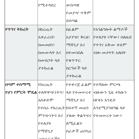
የሚተዳደር
ውስጣዊ
የመያዣ ጥቅም
ይሰጣል
የጥገና ትኩረት
በከረጢት
በፊልም
የአገልግሎት ልማዶች
አቀራረብ፣
አያያዝ፣ ቅርፅ፣
የተለያዩ ናቸው፣ ስለዚህ
በመመዘን፣
ማሸጊያ እና
የጥገና አቅሙ ቀደም
በመሙላት እና
በተመሳሰሉ
ብሎ መታየት አለበት
በመዝጋት ላይ
የቁጥጥር
ያተኩራል
ስርዓቶች ላይ
ያተኩራል
በጣም ተስማሚ
የከረጢት
የተቀናጀ ፊልም
የተሻለው ምርጫ
የሆነ የምርት ሞዴል
ተለዋዋጭነትን፣
ላይ የተመሠረተ
ብዙውን ጊዜ ተክሉን
አስቀድሞ
ማሸጊያ እና
በየቀኑ እንዴት
የተሰራ የከረጢት
ከፍተኛ መጠን
እንደሚያገለግል ላይ
ምንጭነትን እና
ያለው ቅልጥፍና
የተመሠረተ ነው።
የተለያዩ
ለሚፈልጉ
የማሸጊያ
ስራዎች ጠንካራ
መስፈርቶችን