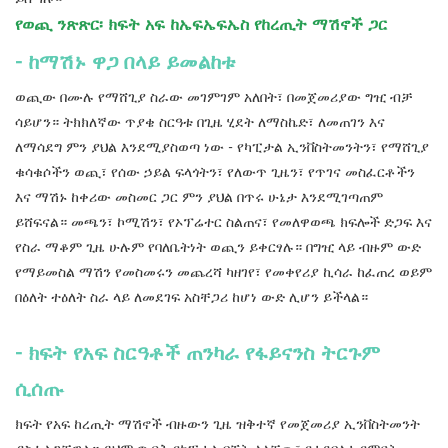
የወጪ ንጽጽር፡ ክፍት አፍ ከኤፍኤፍኤስ የከረጢት ማሽኖች ጋር
- ከማሽኑ ዋጋ በላይ ይመልከቱ
ወጪው በሙሉ የማሸጊያ ስራው መገምገም አለበት፣ በመጀመሪያው ግዢ ብቻ
ሳይሆን። ትክክለኛው ጥያቄ ስርዓቱ በጊዜ ሂደት ለማስኬድ፣ ለመጠገን እና
ለማሳደግ ምን ያህል እንደሚያስወጣ ነው - የካፒታል ኢንቨስትመንትን፣ የማሸጊያ
ቁሳቁሶችን ወጪ፣ የሰው ኃይል ፍላጎትን፣ የለውጥ ጊዜን፣ የጥገና መስፈርቶችን
እና ማሽኑ ከቀሪው መስመር ጋር ምን ያህል በጥሩ ሁኔታ እንደሚገጣጠም
ይሸፍናል። መጫን፣ ኮሚሽን፣ የኦፕሬተር ስልጠና፣ የመለዋወጫ ክፍሎች ድጋፍ እና
የስራ ማቆም ጊዜ ሁሉም የባለቤትነት ወጪን ይቀርፃሉ። በግዢ ላይ ብዙም ውድ
የማይመስል ማሽን የመስመሩን መጨረሻ ካዘገየ፣ የመቀየሪያ ኪሳራ ከፈጠረ ወይም
በዕለት ተዕለት ስራ ላይ ለመደገፍ አስቸጋሪ ከሆነ ውድ ሊሆን ይችላል።
- ክፍት የአፍ ስርዓቶች ጠንካራ የፋይናንስ ትርጉም
ሲሰጡ
ክፍት የአፍ ከረጢት ማሽኖች ብዙውን ጊዜ ዝቅተኛ የመጀመሪያ ኢንቨስትመንት