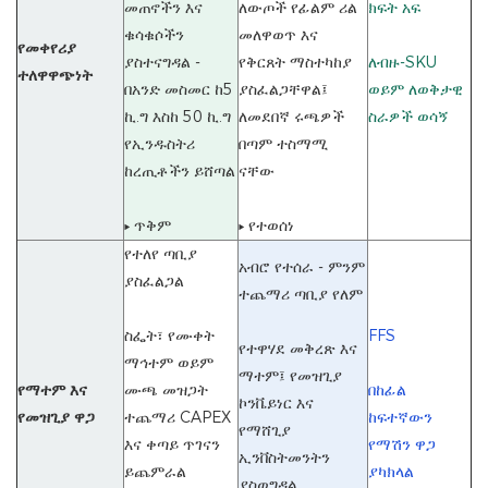
መጠኖችን እና
ለውጦች የፊልም ሪል
ክፍት አፍ
ቁሳቁሶችን
መለዋወጥ እና
የመቀየሪያ
ያስተናግዳል -
የቅርጸት ማስተካከያ
ለብዙ-SKU
ተለዋዋጭነት
በአንድ መስመር ከ5
ያስፈልጋቸዋል፤
ወይም ለወቅታዊ
ኪ.ግ እስከ 50 ኪ.ግ
ለመደበኛ ሩጫዎች
ስራዎች ወሳኝ
የኢንዱስትሪ
በጣም ተስማሚ
ከረጢቶችን ይሸጣል
ናቸው
▸ ጥቅም
▸ የተወሰነ
የተለየ ጣቢያ
አብሮ የተሰራ - ምንም
ያስፈልጋል
ተጨማሪ ጣቢያ የለም
ስፌት፣ የሙቀት
FFS
የተዋሃደ መቅረጽ እና
ማኅተም ወይም
ማተም፤ የመዝጊያ
የማተም እና
ሙጫ መዝጋት
በከፊል
ኮንቬይነር እና
የመዝጊያ ዋጋ
ተጨማሪ CAPEX
ከፍተኛውን
የማሸጊያ
እና ቀጣይ ጥገናን
የማሽን ዋጋ
ኢንቨስትመንትን
ይጨምራል
ያካክላል
ያስወግዳል