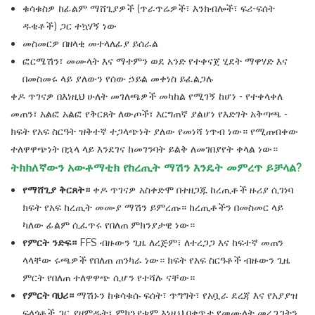
ቁሳቁስዎ ከፊልም ማሸጊያዎች (ጥራጥሬዎች፣ እንክብሎች፣ ፍሪ-ፍሰት
ዱቄቶች) ጋር ተኳሃኝ ነው
መስመርዎ በዘላቂ መተላለፊያ ይሰራል
ፎርሜሽን፣ መሙላት እና ማተምን ወደ አንድ የተቀናጀ ሂደት ማዋሃድ እና
በመስመሩ ላይ ያለውን የሰው ኃይል መቀነስ ይፈልጋሉ
ቀዶ ጥገናዎ በእነዚህ ሁለት መገለጫዎች መካከል የሚገኝ ከሆነ - የተቀላቀለ
መጠን፣ አልፎ አልፎ የቅርጸት ለውጦች፣ እርግጠኛ ያልሆነ የእድገት አቅጣጫ -
ክፍት የአፍ ስርዓት ዝቅተኛ ተጋላጭነት ያለው የመነሻ ነጥብ ነው። የሚጠብቀው
ተለዋዋጭነት በኋላ ላይ እንደገና ከመገንባት ይልቅ ለመገበያየት ቀላል ነው።
ትክክለኛውን አውቶማቲክ የከረጢት ማሽን እንዴት መምረጥ ይቻላል?
የማሸጊያ ቅርጸት።
ቀዶ ጥገናዎ አስቀድሞ በተዘጋጁ ከረጢቶች ዙሪያ ሲገነባ
ክፍት የአፍ ከረጢት መሙያ ማሽን ይምረጡ። ከረጢቶችን በመስመር ላይ
ካለው ፊልም ሲፈጥሩ የበለጠ ምክንያታዊ ነው።
የምርት ንድፍ።
FFS ብዙውን ጊዜ ለረጅም፣ ለተረጋጋ እና ከፍተኛ መጠን
ላላቸው ሩጫዎች የበለጠ ጠንካራ ነው። ክፍት የአፍ ስርዓቶች ብዙውን ጊዜ
ምርት የበለጠ ተለዋዋጭ ሲሆን የተሻሉ ናቸው።
የምርት ባህሪ።
ማሽኑን ከቁሳቁሱ ፍሰት፣ ጥግግት፣ የአቧራ ደረጃ እና የአያያዝ
ፍላጎቶች ጋር ያዛምዱት፣ ምክንያቱም እነዚህ በቀጥታ የመሙላት መረጋጋትን