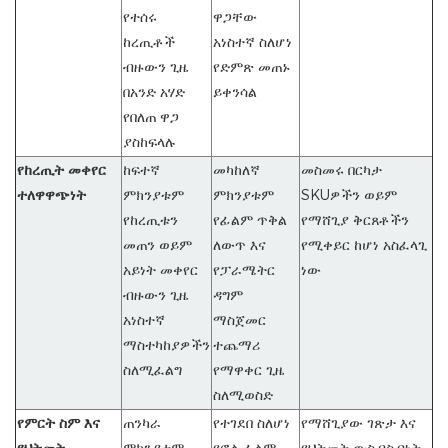
የተሰሩ
ዋጋቸው
ከረጢቶች
አነስተኛ ስለሆነ
ብዙውን ጊዜ
የድምጽ መጠኑ
በአንድ አሃድ
ይቀንሳል
የበለጠ ዋጋ
ያስከፍላሉ
የከረጢት መቀየር
ከፍተኛ
መካከለኛ
መስመሩ በርካታ
ተለዋዋጭነት
ምክንያቱም
ምክንያቱም
SKUዎችን ወይም
የከረጢቱን
የፊልም ጥቅል
የማሸጊያ ቅርጸቶችን
መጠን ወይም
ለውጥ እና
የሚቀይር ከሆነ አስፈላጊ
አይነት መቀየር
የፓራሜትር
ነው
ብዙውን ጊዜ
ዳግም
አነስተኛ
ማስጀመር
ማስተካከያዎችን
ተጨማሪ
ስለሚፈልግ
የማዋቀር ጊዜ
ስለሚወስድ
የምርት ስም እና
ጠንካራ
የተገደበ ስለሆነ
የማሸጊያው ገጽታ እና