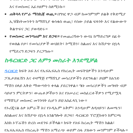
እና የመስመር አፈፃፀምን ስለሚነኩ።
ጠቅላላ የሥራ ማስኬጃ ወጪ።
በግዢ ዋጋ ብቻ ከመገምገም ይልቅ የቅድሚያ
ኢንቨስትመንትን ከማሸጊያ ቁሳቁስ ወጪ፣ የሰው ኃይል ፍላጎት እና የልውውጥ
ቅልጥፍና ጋር ያወዳድሩ።
የመስመር መገጣጠም እና ድጋፍ።
የመጨረሻውን ውሳኔ ከማድረግዎ በፊት
የወለል ቦታ፣ የመሳሪያዎች ውህደት፣ ኮሚሽን፣ ስልጠና እና ከሽያጭ በኋላ
የሚደረግ ድጋፍን ያረጋግጡ።
ከዱርዘርድ ጋር ለምን መስራት እንደሚቻል
ዱርዘርድ
ክፍት አፍ እና የኤፍኤፍኤስ የከረጢት መፍትሄዎችን እንዲሁም
ፓሌታይዜሽን እና ተዛማጅ የማሸጊያ መሳሪያዎችን ይደግፋል፣ ይህም ከአንድ
ማሽን በላይ እቅድ ማውጣትን ቀላል ያደርገዋል። ግቡ መሳሪያዎችን መግዛት ብቻ
ሳይሆን ምርትዎን፣ ውጤቶቻችሁን እና የአሠራር መስፈርቶችዎን የሚያሟላ
የማሸጊያ መስመር መገንባት ሲሆን ይህ አስፈላጊ ነው።
የኦሪጂናል ዕቃ አምራች እና የኦዲኤም አቅም፣ እንዲሁም ለዲዛይን፣ ለመጫን፣
ለስልጠና እና ከሽያጭ በኋላ አገልግሎት ድጋፍ፣ ዱርዘርድ ፕሮጀክቱን ከምርጫ
እስከ ኦፕሬሽን ድረስ መደገፍ ይችላል። ክፍት የአፍ ከረጢት ማሽን ክልል፣
የኤፍኤፍኤስ የከረጢት ማሽን አማራጭ ወይም ሰፋ ያለውን መገምገም ይችላሉ።