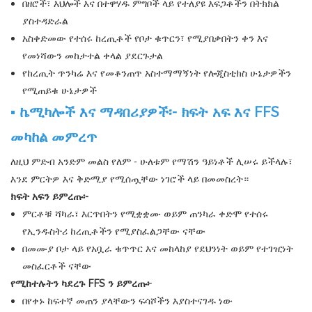
በዘሮች፣ እህሎች እና በተዋሃዱ ምግቦች ላይ የተለያዩ እፍጋቶችን በትክክል
ያስተዳድራል
አስቀድመው የተሰሩ ከረጢቶች የቦታ ቁጥርን፣ የሚያበቃበትን ቀን እና
የመነሻውን መከታተል ቀላል ያደርጉታል
የከረጢት ጥንካሬ እና የመቆንጠጥ አስተማማኝነት የሎጂስቲክስ ሁኔታዎችን
የሚጠይቁ ሁኔታዎች
▪ ኬሚካሎች እና ማዳበሪያዎች፡- ክፍት አፍ እና FFS
መካከል መምረጥ
ለዚህ ምድብ አንድም መልስ የለም - ሁለቱም የማሽን ዓይነቶች ሊሠሩ ይችላሉ፣
እንደ ምርትዎ እና ቅድሚያ የሚሰጧቸው ነገሮች ላይ በመመስረት።
ክፍት አፍን ይምረጡ፡-
ምርቶቹ ሻካራ፣ እርጥበትን የሚቋቋሙ ወይም ጠንካራ ቀድሞ የተሰሩ
የኢንዱስትሪ ከረጢቶችን የሚያስፈልጋቸው ናቸው
በመሙያ ቦታ ላይ የአቧራ ቁጥጥር እና መከላከያ የደህንነት ወይም የተገዢነት
መስፈርቶች ናቸው
የሚከተሉትን ካደረጉ FFS ን ይምረጡ፦
በየቀኑ ከፍተኛ መጠን ያላቸውን ፍሳሾችን እያስተናገዱ ነው