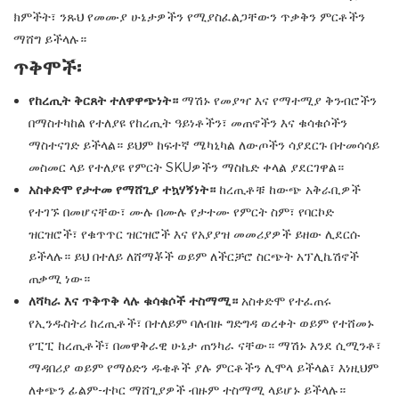
ክምችት፣ ንጹህ የመሙያ ሁኔታዎችን የሚያስፈልጋቸውን ጥቃቅን ምርቶችን
ማሸግ ይችላሉ።
ጥቅሞች፡
የከረጢት ቅርጸት ተለዋዋጭነት።
ማሽኑ የመያዣ እና የማተሚያ ቅንብሮችን
በማስተካከል የተለያዩ የከረጢት ዓይነቶችን፣ መጠኖችን እና ቁሳቁሶችን
ማስተናገድ ይችላል። ይህም ከፍተኛ ሜካኒካል ለውጦችን ሳያደርጉ በተመሳሳይ
መስመር ላይ የተለያዩ የምርት SKUዎችን ማስኬድ ቀላል ያደርገዋል።
አስቀድሞ የታተመ የማሸጊያ ተኳሃኝነት።
ከረጢቶቹ ከውጭ አቅራቢዎች
የተገኙ በመሆናቸው፣ ሙሉ በሙሉ የታተሙ የምርት ስም፣ የባርኮድ
ዝርዝሮች፣ የቁጥጥር ዝርዝሮች እና የአያያዝ መመሪያዎች ይዘው ሊደርሱ
ይችላሉ። ይህ በተለይ ለሸማቾች ወይም ለችርቻሮ ስርጭት አፕሊኬሽኖች
ጠቃሚ ነው።
ለሻካራ እና ጥቅጥቅ ላሉ ቁሳቁሶች ተስማሚ።
አስቀድሞ የተፈጠሩ
የኢንዱስትሪ ከረጢቶች፣ በተለይም ባለብዙ ግድግዳ ወረቀት ወይም የተሸመኑ
የፒፒ ከረጢቶች፣ በመዋቅራዊ ሁኔታ ጠንካራ ናቸው። ማሽኑ እንደ ሲሚንቶ፣
ማዳበሪያ ወይም የማዕድን ዱቄቶች ያሉ ምርቶችን ሊሞላ ይችላል፣ እነዚህም
ለቀጭን ፊልም-ተኮር ማሸጊያዎች ብዙም ተስማሚ ላይሆኑ ይችላሉ።