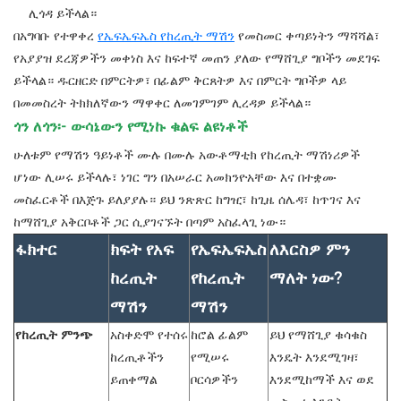
ሊጎዳ ይችላል።
በአግባቡ የተዋቀረ
የኤፍኤፍኤስ የከረጢት ማሽን
የመስመር ቀጣይነትን ማሻሻል፣
የአያያዝ ደረጃዎችን መቀነስ እና ከፍተኛ መጠን ያለው የማሸጊያ ግቦችን መደገፍ
ይችላል። ዱርዘርድ በምርትዎ፣ በፊልም ቅርጸትዎ እና በምርት ግቦችዎ ላይ
በመመስረት ትክክለኛውን ማዋቀር ለመገምገም ሊረዳዎ ይችላል።
ጎን ለጎን፡- ውሳኔውን የሚነኩ ቁልፍ ልዩነቶች
ሁለቱም የማሽን ዓይነቶች ሙሉ በሙሉ አውቶማቲክ የከረጢት ማሽነሪዎች
ሆነው ሊሠሩ ይችላሉ፣ ነገር ግን በአሠራር አመክንዮአቸው እና በተቋሙ
መስፈርቶች በእጅጉ ይለያያሉ። ይህ ንጽጽር ከግዢ፣ ከጊዜ ሰሌዳ፣ ከጥገና እና
ከማሸጊያ አቅርቦቶች ጋር ሲያገናኙት በጣም አስፈላጊ ነው።
ፋክተር
ክፍት የአፍ
የኤፍኤፍኤስ
ለእርስዎ ምን
ከረጢት
የከረጢት
ማለት ነው?
ማሽን
ማሽን
የከረጢት ምንጭ
አስቀድሞ የተሰሩ
ከሮል ፊልም
ይህ የማሸጊያ ቁሳቁስ
ከረጢቶችን
የሚሠሩ
እንዴት እንደሚገዛ፣
ይጠቀማል
ቦርሳዎችን
እንደሚከማች እና ወደ