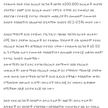
የተለመዱ ክፍት የአፍ ከረጢት ስርዓቶች በሰዓት ከ300-600 ከረጢቶች ውፅዓት
ያስገኛሉ፣ ይህም እንደ ከረጢቱ መጠን፣ የምርት ጥግግት እና የመዝጊያ ዘዴ
ይለያያል። የተቀናጁ የተጣራ የክብደት መለኪያዎችን በመጠቀም የመሙላት
ክብደት ትክክለኛነት በአጠቃላይ ከዒላማው ክብደት ±0.2–0.5% ውስጥ ነው።
እነዚህ ማሽኖች እንደ የተሸመነ ፖሊፕሊን፣ ባለብዙ ግድግዳ ክራፍት ወረቀት፣
የPE ሽፋን ያላቸው ከረጢቶች እና የተለበጡ ግንባታዎች ያሉ አስቀድሞ የተሰሩ
የከረጢት ቅርጸቶችን ለማስኬድ የተገነቡ ናቸው። የተለመዱ ስርዓቶች ከ5-50
ኪ.ግ የሚይዙ ሲሆን የመሙላት ትክክለኛነትን ለመጠበቅ የተቀናጀ ጠቅላላ ወይም
የተጣራ ክብደት ይጠቀማሉ።
አውቶሜሽን ከኦፕሬተር የታገዘ የከረጢት አቀማመጥ እስከ የከረጢት
መጽሔቶች፣ አውቶማቲክ የከረጢት መክፈቻ እና የማጓጓዣ ማስወገጃ ያላቸው
ሙሉ በሙሉ አውቶማቲክ ስርዓቶች ድረስ ሊደርስ ይችላል። ትክክለኛው ውቅር
የሚወሰነው በውጤት ኢላማ፣ በሠራተኛ ስትራቴጂ እና መስመሩ ሊቀበለው
በሚችለው በእጅ አያያዝ ደረጃ ላይ ነው።
ክፍት የአፍ ስርዓቶች በተለምዶ ለጥራጥሬዎች፣ ለዘሮች፣ ለጥራጥሬዎች፣
ለዱቄቶች እና ለፍላኮች ያገለግላሉ። በትክክለኛው የመመገቢያ ዘዴ እና የአቧራ