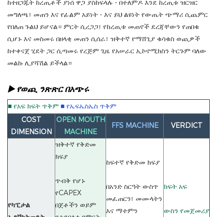
ከተዘጋጁት ከረጢቶች ያነሰ ዋጋ ያስከፍላሉ - በተለምዶ እንደ ከረጢቱ ዝርዝር
መግለጫ፣ መጠን እና የፊልም አይነት - እና ይህ ልዩነት የውጤት ጭማሪ ሲጨምር
የበለጠ ጉልህ ይሆናል። ምርት ሲረጋጋ፣ የከረጢቱ መጠኖች ደረጃቸውን የጠበቁ
ሲሆኑ እና መስመሩ በዘላቂ መጠን ሲሰራ፣ ዝቅተኛ የማሸጊያ ቁሳቁስ ወጪዎች
ከተቀናጀ ሂደት ጋር ሲጣመሩ የረጅም ጊዜ የአሠራር ኢኮኖሚክስን ትርጉም ባለው
መልኩ ሊያሻሽል ይችላል።
▶ የወጪ ንጽጽር በአጭሩ
■ የአፍ ክፍት ጥቅም
■ የኤፍኤስኤስ ጥቅም
COST
OPEN MOUTH
FFS MACHINE
VERDICT
DIMENSION
MACHINE
ዝቅተኛ የቅድመ
ክፍያ
ከፍተኛ የቅድመ ክፍያ
ጥብቅ የሆኑ
በአንድ ስርዓት ውስጥ
ክፍት አፍ
የCAPEX
መፈጠርን፣ መሙላትን
የካፒታል
በጀቶችን ወይም
እና ማተምን
ውስን የመጀመሪያ