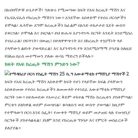
በአብዛኛዎቹ ሁኔታዎች፣ ንጽጽሩ የሚመጣው ክፍት የአፍ ከረጢት ማሽን እና
የኤፍኤፍኤስ የከረጢት ማሽንን ነው። አንደኛው አስቀድሞ የተሰሩ ቦርሳዎችን
ይሞላል፣ ሌላኛው ደግሞ ከረጢቶችን ከፊልም በአንድ ተከታታይ ሂደት ውስጥ
ይቀርፃል፣ ይሞላል እና ይዘጋል። ይህ ጽሑፍ እያንዳንዱ ስርዓት እንዴት እንደሚሰራ
ያብራራል፣ በፍጥነት፣ በወጪ፣ በተለዋዋጭነት እና በከረጢት ተኳሃኝነት ላይ
ያላቸውን ልዩነት ያወዳድራል፣ እና እያንዳንዱ የት እንደሚስማማ ያሳያል ስለዚህ
የበለጠ በራስ መተማመን ያለው ውሳኔ ማድረግ ይችላሉ።
ክፍት የአፍ ከረጢት ማሽን ምንድን ነው?
ክፍት የአፍ ከረጢት ማሽን አስቀድሞ ክፍት የሆነ የላይኛው ክፍል ያላቸውን
አስቀድመው የተሰሩ ከረጢቶችን ለመሙላት የተነደፈ አውቶማቲክ የማሸጊያ
ስርዓት ነው። በተለመደው የአሠራር ቅደም ተከተል ማሽኑ ከረጢቱን ያስቀምጣል፣
ምርቱን ይለካዋል ወይም ይመዝናል፣ ቁሳቁሱን ወደ ውስጥ ያወጣል፣ ከዚያም
የተሞላውን ቦርሳ እንደ ስፌት፣ የሙቀት ማሸጊያ ወይም መታጠፍ ላሉ የመዝጊያ
ስርዓቶች ያስተላልፋል፣ ይህም እንደ የከረጢቱ ግንባታ እና የምርት መስፈርቶች
ይለያያል።