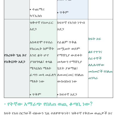
▸ ተጨማሪ
▸ ጥቅም
ካፕኤክስ
ዝቅተኛ የአሠራር
ከፍተኛ የአንድ ነጥብ
አደጋ
አደጋ
ክፍት አፍ
አስቀድሞ የተሰራ
የፊልም ጥቅል
የከረጢት ክምችት
መሟጠጥ ወይም
ልዩ የጥገና
የእረፍት ጊዜ እና
እንደ ቋት ሆኖ
የማሸጊያ ውድቀት
ሰራተኞች
የአቅርቦት አደጋ
ያገለግላል፤ ቀላል
መላውን የማሸጊያ
ለሌሉባቸው
ሜካኒክስ ማለት
ሂደት ያቆማል፤
መስመሮች የበለጠ
ፈጣን መላ መፈለግ
ለመመርመር የበለጠ
ጠንካራ
ማለት ነው
ውስብስብ ነው
▸ ጥቅም
▸ ከፍተኛ አደጋ
- የትኛው አማራጭ የበለጠ ወጪ ቆጣቢ ነው?
ክፍት የአፍ ስርዓቶች ብዙውን ጊዜ ተለዋዋጭነት፣ ዝቅተኛ የቅድመ ወጪዎች እና