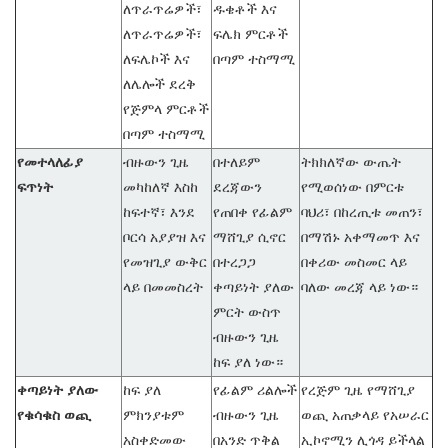
ለጥራጥሬዎች፣
ዱቄቶች እና
ለጥራጥሬዎች፣
ፍሌክ ምርቶች
ለፍሌኮች እና
በጣም ተስማሚ
ለሌሎች ደረቅ
የጅምላ ምርቶች
በጣም ተስማሚ
የመተላለፊያ
ብዙውን ጊዜ
በተለይም
ትክክለኛው ውጤት
ፍጥነት
መካከለኛ እስከ
ደረጃውን
የሚወሰነው በምርቱ
ከፍተኛ፣ እንደ
የጠበቀ የፊልም
ባህሪ፣ በከረጢቱ መጠን፣
ቦርሳ አያያዝ እና
ማሸጊያ ሲኖር
በማሽኑ አቀማመጥ እና
የመዝጊያ ውቅር
በተረጋጋ
በቀሪው መስመር ላይ
ላይ በመመስረት
ቀጣይነት ያለው
ባለው መረጃ ላይ ነው።
ምርት ውስጥ
ብዙውን ጊዜ
ከፍ ያለ ነው።
ቀጣይነት ያለው
ከፍ ያለ
የፊልም ሪልሎች
የረጅም ጊዜ የማሸጊያ
የቁሳቁስ ወጪ
ምክንያቱም
ብዙውን ጊዜ
ወጪ አጠቃላይ የአሠራር
አስቀድመው
በአንድ ጥቅል
ኢኮኖሚን ​​​​ሊጎዳ ይችላል