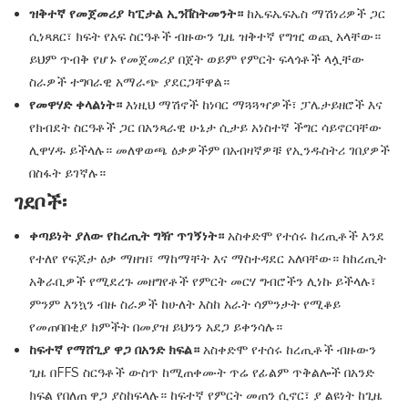
ዝቅተኛ የመጀመሪያ ካፒታል ኢንቨስትመንት።
ከኤፍኤፍኤስ ማሽነሪዎች ጋር
ሲነጻጸር፣ ክፍት የአፍ ስርዓቶች ብዙውን ጊዜ ዝቅተኛ የግዢ ወጪ አላቸው።
ይህም ጥብቅ የሆኑ የመጀመሪያ በጀት ወይም የምርት ፍላጎቶች ላሏቸው
ስራዎች ተግባራዊ አማራጭ ያደርጋቸዋል።
የመዋሃድ ቀላልነት።
እነዚህ ማሽኖች ከነባር ማጓጓዣዎች፣ ፓሌታይዘሮች እና
የክብደት ስርዓቶች ጋር በአንጻራዊ ሁኔታ ሲታይ አነስተኛ ችግር ሳይኖርባቸው
ሊዋሃዱ ይችላሉ። መለዋወጫ ዕቃዎችም በአብዛኛዎቹ የኢንዱስትሪ ገበያዎች
በስፋት ይገኛሉ።
ገደቦች፡
ቀጣይነት ያለው የከረጢት ግዥ ጥገኝነት።
አስቀድሞ የተሰሩ ከረጢቶች እንደ
የተለየ የፍጆታ ዕቃ ማዘዝ፣ ማከማቸት እና ማስተዳደር አለባቸው። ከከረጢት
አቅራቢዎች የሚደረጉ መዘግየቶች የምርት መርሃ ግብሮችን ሊነኩ ይችላሉ፣
ምንም እንኳን ብዙ ስራዎች ከሁለት እስከ አራት ሳምንታት የሚቆይ
የመጠባበቂያ ክምችት በመያዝ ይህንን አደጋ ይቀንሳሉ።
ከፍተኛ የማሸጊያ ዋጋ በአንድ ክፍል።
አስቀድሞ የተሰሩ ከረጢቶች ብዙውን
ጊዜ በFFS ስርዓቶች ውስጥ ከሚጠቀሙት ጥሬ የፊልም ጥቅልሎች በአንድ
ክፍል የበለጠ ዋጋ ያስከፍላሉ። ከፍተኛ የምርት መጠን ሲኖር፣ ያ ልዩነት ከጊዜ