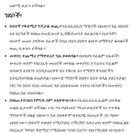
ጠቃሚ ሊሆን ይችላል።
ገደቦች፡
ከፍተኛ የቅድሚያ ካፒታል ወጪ።
የኤፍኤፍኤስ ማሽኖች ብዙውን ጊዜ ከክፍት
አፍ ስርዓቶች የበለጠ የመጀመሪያ ኢንቨስትመንት ይፈልጋሉ። ቢሆንም፣
ከፍተኛ መጠን ያላቸው ስራዎች ከጊዜ በኋላ ይህንን ልዩነት በማሸጊያ ቁሳቁሶች
ወጪ ሊቀንሱ ይችላሉ።
መቀየር ተጨማሪ የማዋቀሪያ ጊዜ ይወስዳል።
በተለያዩ የፊልም ስፋቶች፣
ውፍረት ወይም የከረጢት መጠኖች መካከል መቀያየር ኦፕሬተሩ የፊልም
ዱካውን እንደገና እንዲያጠናቅቅ እና የቅርጽ እና የማሸግ ቅንብሮችን
እንዲያስተካክል ይጠይቃል። ዘመናዊ ማሽኖች ይህንን ሂደት ቀላል ያደርጉታል፣
ነገር ግን ክፍት የአፍ መስመር ላይ አስቀድመው የተሰሩ ቦርሳዎችን ከመቀየር
የበለጠ ጊዜ ይወስዳል።
የበለጠ የተገደበ የምርት ስም ተለዋዋጭነት።
የኤፍኤፍኤስ ፊልም በጥቅል
መልክ ሊታተም ይችላል፣ ነገር ግን የህትመት ማጠናቀቂያዎች እና የጥቅል
ግንባታዎች ክልል ብዙውን ጊዜ አስቀድሞ ከተዘጋጁ ከረጢቶች ጋር ካለው
ጠባብ ነው። ከፍተኛ ተጽዕኖ የሚያሳድር የችርቻሮ አቀራረብ ወይም የበለጠ ልዩ
የከረጢት ግንባታ ቅድሚያ የሚሰጠው ጉዳይ ሲሆን፣ ይህ የቅርጸት ውሳኔውን