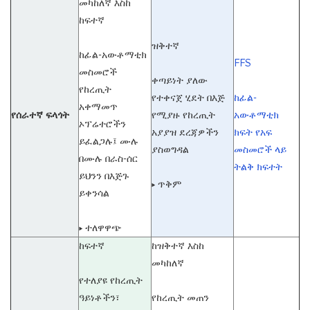
መካከለኛ እስከ
ከፍተኛ
ዝቅተኛ
ከፊል-አውቶማቲክ
FFS
መስመሮች
ቀጣይነት ያለው
የከረጢት
የተቀናጀ ሂደት በእጅ
ከፊል-
አቀማመጥ
የሰራተኛ ፍላጎት
የሚያዙ የከረጢት
አውቶማቲክ
ኦፕሬተሮችን
አያያዝ ደረጃዎችን
ክፍት የአፍ
ይፈልጋሉ፤ ሙሉ
ያስወግዳል
መስመሮች ላይ
በሙሉ በራስ-ሰር
ትልቅ ክፍተት
ይህንን በእጅጉ
▸ ጥቅም
ይቀንሳል
▸ ተለዋዋጭ
ከፍተኛ
ከዝቅተኛ እስከ
መካከለኛ
የተለያዩ የከረጢት
ዓይነቶችን፣
የከረጢት መጠን